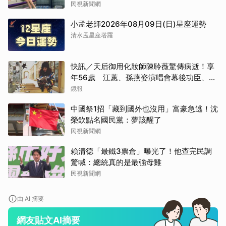
民視新聞網
小孟老師2026年08月09日(日)星座運勢
清水孟星座塔羅
快訊／天后御用化妝師陳聆薇驚傳病逝！享
年56歲 江蕙、孫燕姿演唱會幕後功臣、蔡
健雅崩潰難接受
鏡報
中國祭1招「藏到國外也沒用」富豪急逃！沈
榮欽點名國民黨：夢該醒了
民視新聞網
賴清德「最鐵3票倉」曝光了！他查完民調
驚喊：總統真的是最強母雞
民視新聞網
由 AI 摘要
網友貼文AI摘要