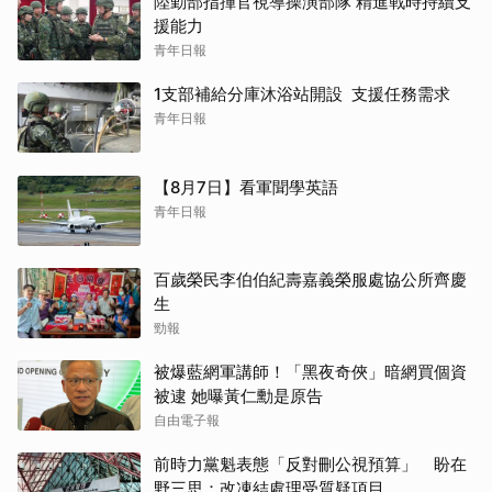
陸勤部指揮官視導操演部隊 精進戰時持續支
援能力
青年日報
1支部補給分庫沐浴站開設 支援任務需求
青年日報
【8月7日】看軍聞學英語
青年日報
百歲榮民李伯伯紀壽嘉義榮服處協公所齊慶
生
勁報
被爆藍網軍講師！「黑夜奇俠」暗網買個資
被逮 她曝黃仁勳是原告
自由電子報
前時力黨魁表態「反對刪公視預算」 盼在
野三思：改凍結處理受質疑項目