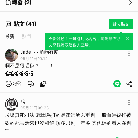
轉發 (2)
貼文 (41)
建立貼文
最新
熱門
全新體驗！一鍵引用此內容，透過發布貼
文來輕鬆表達個人立場。
Jade ~~ 畇畇有度
05月21日10:14
啊不是很唱秋？！！！
🤬🤬🤬🤬🤬🤬
2
取消
成
05月21日09:33
垃圾無能司法 就因為打的是律師所以重判 一般百姓被打被
砍的死去活來也沒和解 頂多只判一年多 真他媽的看人在判
“”