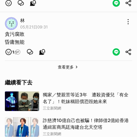
林
05月21日09:31
貪污腐敗
昏庸無能
1
查看更多
繼續看下去
獨家／雙親苦等近3年 遭殺資優兒「有全
名了」！乾妹稱賠償恐毀她未來
三立新聞網
詐慈濟10億自己也被騙！律師借2億給香港
通緝富商馬廷海建台北天空塔
三立新聞網