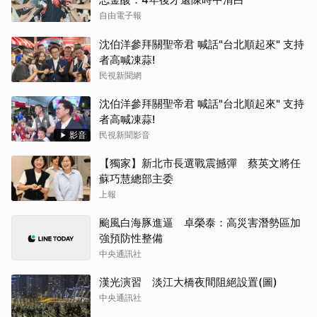
自由電子報
沈伯洋參拜關聖帝君 喊話"台北順起來" 支持
者高喊凍蒜!
民視新聞網
沈伯洋參拜關聖帝君 喊話"台北順起來" 支持
者高喊凍蒜!
影音
民視新聞影音
【獨家】新北市長選戰震撼彈 蔡英文將任
蘇巧慧總部主委
上報
颱風白海豚進逼 卓榮泰：高災害潛勢區加
強預防性整備
中央通訊社
漢光演習 淡江大橋夜間阻絕設置(圖)
中央通訊社