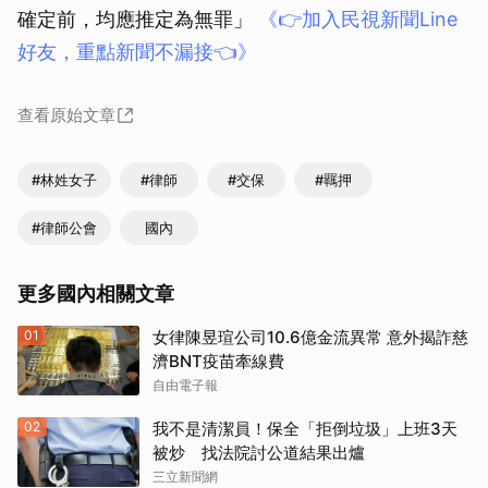
確定前，均應推定為無罪」
《👉加入民視新聞Line
好友，重點新聞不漏接👈》
查看原始文章
#林姓女子
#律師
#交保
#羈押
#律師公會
國內
更多國內相關文章
01
女律陳昱瑄公司10.6億金流異常 意外揭詐慈
濟BNT疫苗牽線費
自由電子報
02
我不是清潔員！保全「拒倒垃圾」上班3天
被炒 找法院討公道結果出爐
三立新聞網