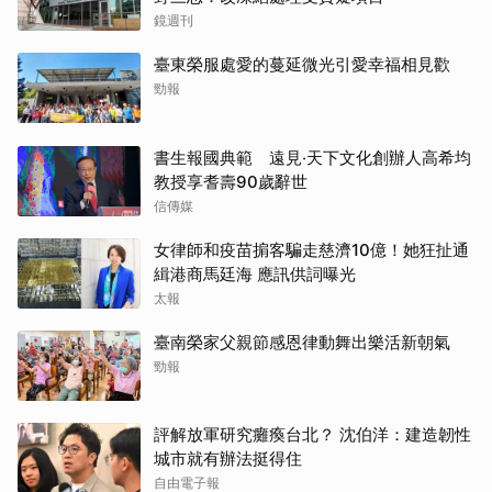
鏡週刊
臺東榮服處愛的蔓延微光引愛幸福相見歡
勁報
書生報國典範 遠見‧天下文化創辦人高希均
教授享耆壽90歲辭世
信傳媒
女律師和疫苗掮客騙走慈濟10億！她狂扯通
緝港商馬廷海 應訊供詞曝光
太報
臺南榮家父親節感恩律動舞出樂活新朝氣
勁報
評解放軍研究癱瘓台北？ 沈伯洋：建造韌性
城市就有辦法挺得住
自由電子報