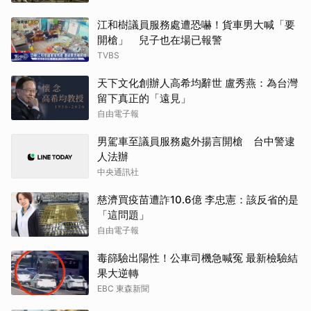
江和樹議員服務處遭恐嚇！貨車男大喊「要
開槍」 兒子也在場已報警
TVBS
天下文化創辦人高希均辭世 盧秀燕：為台灣
留下真正的「遠見」
自由電子報
男駕車至議員服務處外揚言開槍 台中警逮
人法辦
中央通訊社
慈濟買疫苗遭詐10.6億 李忠憲：該反省的是
「這問題」
自由電子報
毒篩驗出陽性！公車司機急喊冤 最新檢驗結
果大逆轉
EBC 東森新聞