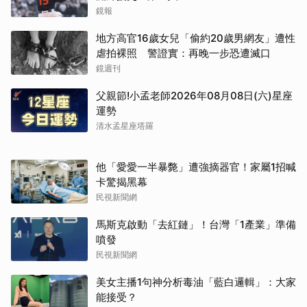
鏡報
地方高官16歲女兒「偷約20歲男網友」遭性
虐拍裸照 警證實：再晚一步恐遭滅口
鏡週刊
父親節!小孟老師2026年08月08日(六)星座
運勢
清水孟星座塔羅
他「愛愛一半暴斃」遭強摘器官！家屬1招喊
卡驚揭黑幕
民視新聞網
馬斯克啟動「去紅鏈」！台灣「1產業」準備
噴發
民視新聞網
美女主播1句神分析毒油「藍白邏輯」：大家
能接受？