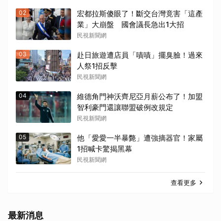
02
宏都拉斯傻眼了！斷交台灣竟害「這產
業」大崩盤 國會議長急出1大招
民視新聞網
03
赴日旅遊遭店員「嘖嘖」擺臭臉！過來
人祭1招反擊
民視新聞網
04
維德角門神沃齊尼亞月薪公布了！加盟
智利豪門還讓聯盟破例改規定
民視新聞網
05
他「愛愛一半暴斃」遭強摘器官！家屬
1招喊卡驚揭黑幕
民視新聞網
查看更多
最新消息