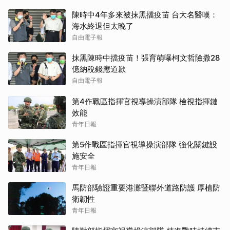
陳時中4年多來被抹黑擋疫苗 台大名醫嘆：
海水終退但太晚了
自由電子報
抹黑陳時中擋疫苗！張育萌曝柯文哲險撒28
億納稅錢應道歉
自由電子報
第4作戰區指揮官視導操演部隊 檢視指揮鏈
效能
青年日報
第5作戰區指揮官視導操演部隊 強化關鍵設
施安全
青年日報
馬防部驗證重要港灘暨聯外道路防護 厚植防
衛韌性
青年日報