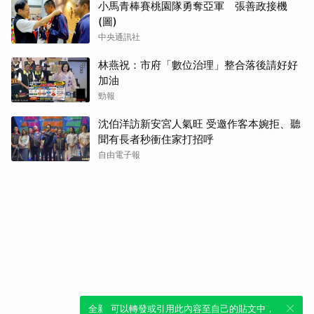
小馬青棒賽桃園隊勇奪亞軍 張善政接機
(圖)
中央通訊社
林燕祝：市府「數位治理」整合落後請好好
加油
勁報
沈伯洋訪新安宮人氣旺 受邀作客本婉拒、聽
聞有長者秒衝住家打招呼
自由電子報
全新體驗！一鍵引用此內容，透過發布貼
可以轉發或引用此內容至自己的貼文中，