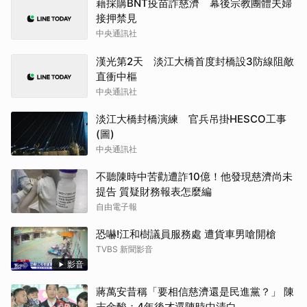
藉採購BNT疫苗詐慈濟 幕後宗教團體夫婦
接押禁見
中央通訊社
漢光第2天 淡江大橋首度封橋設3防線阻敵
直衝中樞
中央通訊社
淡江大橋封橋演練 官兵吊掛HESCO工事
(圖)
中央通訊社
不聽陳時中苦勸遭詐10億！他發現慈濟尚未
提告 質疑財務報表怎麼編
自由電子報
恐嚇!江和樹議員服務處 遭貨車男嗆開槍
TVBS 新聞影音
影音
蔣萬安昔稱「要相信慈濟還是民進黨？」 陳
志金酸：4年後才還陳時中清白