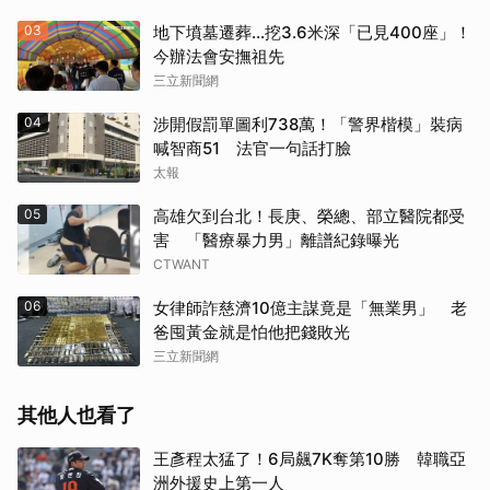
03
地下墳墓遷葬…挖3.6米深「已見400座」！
今辦法會安撫祖先
三立新聞網
04
涉開假罰單圖利738萬！「警界楷模」裝病
喊智商51 法官一句話打臉
太報
05
高雄欠到台北！長庚、榮總、部立醫院都受
害 「醫療暴力男」離譜紀錄曝光
CTWANT
06
女律師詐慈濟10億主謀竟是「無業男」 老
爸囤黃金就是怕他把錢敗光
三立新聞網
其他人也看了
王彥程太猛了！6局飆7K奪第10勝 韓職亞
洲外援史上第一人