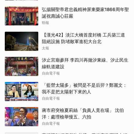
弘揚關聖帝君忠義精神屏東榮家1866周年聖
誕祝壽誠心莊嚴
勁報
【漢光42】淡江大橋首度封橋 工兵築三道
阻絕設施 防堵敵軍進犯大台北
太報
汐止宮廟參拜 李四川再拋汐東線、汐止民生
線軌道建設
自由電子報
「藍營太陽多」被問是不是后羿？鄭麗文：
我不是把太陽射下來的人
自由電子報
蔣市府突檢夏莉絲「負責人竟在場」 沈伯
洋：處理檢舉慢五、六拍
自由電子報