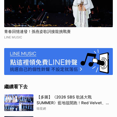
青春回憶連發！孫燕姿歌詞接龍挑戰賽
LINE MUSIC
繼續看下去
取消
【多圖】《2026 SBS 歌謠大戰
SUMMER》藍地毯開跑！Red Velvet、
Stray Kids、ATEEZ、RIIZE等愛豆登場
韓星網