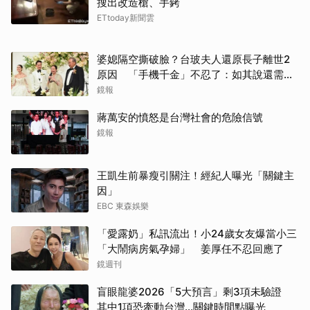
搜出改造槍、手銬
ETtoday新聞雲
婆媳隔空撕破臉？台玻夫人還原長子離世2
原因 「手機千金」不忍了：如其說還需要
離開嗎？
鏡報
蔣萬安的憤怒是台灣社會的危險信號
鏡報
王凱生前暴瘦引關注！經紀人曝光「關鍵主
因」
EBC 東森娛樂
「愛露奶」私訊流出！小24歲女友爆當小三
「大鬧病房氣孕婦」 姜厚任不忍回應了
鏡週刊
盲眼龍婆2026「5大預言」剩3項未驗證
其中1項恐牽動台灣...關鍵時間點曝光