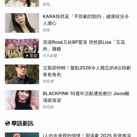
鏡報
KARA韓昇延「手部劇烈顫抖」健康狀況令
人擔心
鏡報
浪漫Rosé又給BP驚喜 突然親Lisa「五花
肉」撒糖
影音
非凡娛樂
父親節特輯！盤點2026令人難忘的4位韓劇
爸爸角色
韓星網
BLACKPINK 10週年活動遭批敷衍 Jisoo離
場後落淚
韓星網
💿 華語新訊
i人的血液裡的情懷！周湯豪 2025 首發搖滾