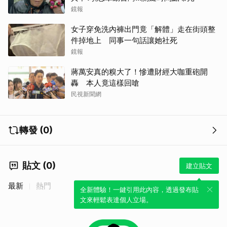
鏡報
女子穿免洗內褲出門竟「解體」走在街頭整
件掉地上 同事一句話讓她社死
鏡報
蔣萬安真的糗大了！慘遭財經大咖重砲開
轟 本人竟這樣回嗆
民視新聞網
轉發 (0)
貼文 (0)
建立貼文
最新
熱門
全新體驗！一鍵引用此內容，透過發布貼
文來輕鬆表達個人立場。