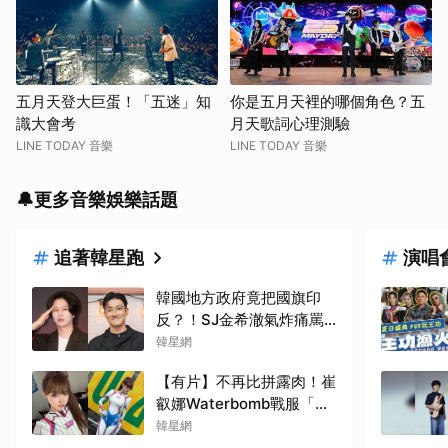
五月天登大巨蛋！「五迷」知
你是五月天裡的哪個角色？五
識大會考
月天歌詞心理測驗
LINE TODAY 音樂
LINE TODAY 音樂
🔔更多音樂娛樂話題
追著韓星跑
演唱
韓國地方政府竟把國旗印
反？！SJ金希澈氣炸痛罵
「X瘋了吧」，崔始源也發
韓星網
聲挺爆
【有片】不再比拼露肉！崔
叡娜Waterbomb戰服「全
身包緊緊」獲好評，逆向操
韓星網
作炸翻全網：根本福音戰士