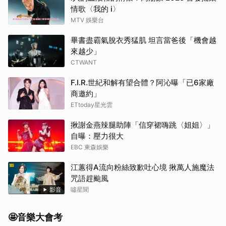
情歌〈我的 i〉
MTV 娛樂台
畢書盡霸氣脫衣秀猛肌 坦言當爸後「機會越
來越少」
CTWANT
F.I.R.世紀和解有望合體？阿沁曝「已6家廠
商邀約」
ETtoday星光雲
揪謝金燕辣腿助陣「信穿裙嗨跳〈姐姐〉」
自曝：壓力很大
EBC 東森娛樂
江蕙得A流向粉絲致歉吐心境 揪萬人施魔法
咒語趕颱風
影音
噓星聞
🤩音樂大會考