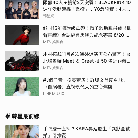
限額40人＋提前2天突襲！BLACKPINK 10
週年活動遭轟「敷衍」，YG急證實：4人確
定完全體出席
韓星網
解封15年傳說級母帶！帽子歌后鳳飛飛《鳳
聲再續》台語經典黑膠與紀念專書 8/20 珍
藏預購
MTV 娛樂台
木村拓哉11月首次海外巡演再公布驚喜！台
北場舉辦 Meet ＆ Greet 抽 50 名近距離互
動
MTV 娛樂台
#J個尚青｜從零蓋房！許瓊文首度單飛，
〈自溺者〉直視現代人的空心焦慮
LINE MUSIC
🌟 韓星最前線
手怎麼一直抖？KARA昇延慶生「異狀全被
拍」引擔憂