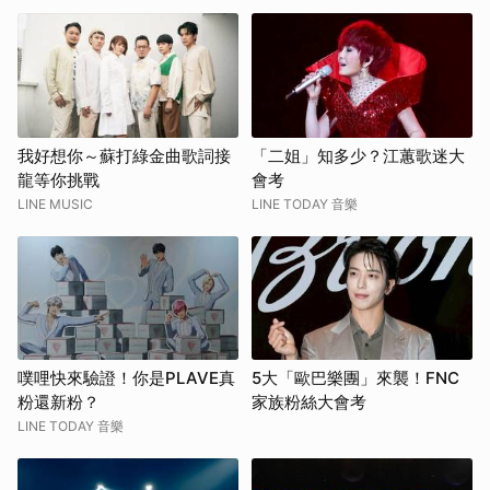
我好想你～蘇打綠金曲歌詞接
「二姐」知多少？江蕙歌迷大
龍等你挑戰
會考
LINE MUSIC
LINE TODAY 音樂
噗哩快來驗證！你是PLAVE真
5大「歐巴樂團」來襲！FNC
粉還新粉？
家族粉絲大會考
LINE TODAY 音樂