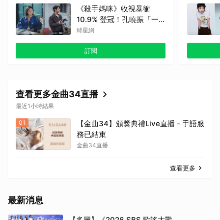
《殺手媽咪》收視暴衝
10.9% 登冠！孔曉振「一
槍爆頭」極惡犯，神秘竊聽
韓星網
器埋伏筆
訂閱
查看更多金曲34直播
最近1小時結果
01
【金曲34】頒獎典禮Live直播 - 手語服
務已結束
金曲34直播
查看更多
最新消息
【多圖】《2026 SBS 歌謠大戰