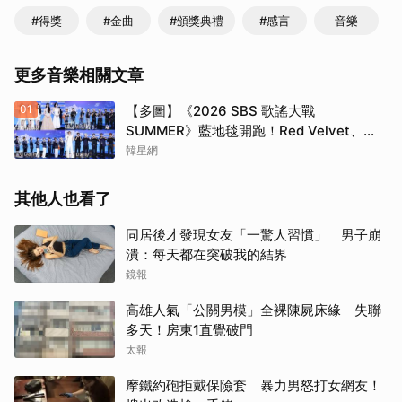
#得獎
#金曲
#頒獎典禮
#感言
音樂
更多音樂相關文章
01
【多圖】《2026 SBS 歌謠大戰
SUMMER》藍地毯開跑！Red Velvet、
Stray Kids、ATEEZ、RIIZE等愛豆登場
韓星網
其他人也看了
同居後才發現女友「一驚人習慣」 男子崩
潰：每天都在突破我的結界
鏡報
高雄人氣「公關男模」全裸陳屍床緣 失聯
多天！房東1直覺破門
太報
摩鐵約砲拒戴保險套 暴力男怒打女網友！