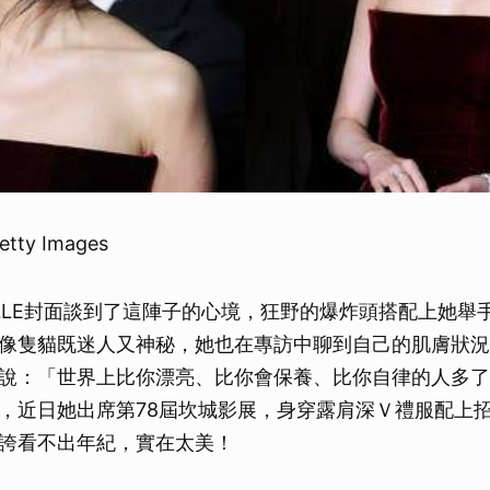
etty Images
LLE封面談到了這陣子的心境，狂野的爆炸頭搭配上她舉
像隻貓既迷人又神秘，她也在專訪中聊到自己的肌膚狀況
說：「世界上比你漂亮、比你會保養、比你自律的人多了
，近日她出席第78屆坎城影展，身穿露肩深Ｖ禮服配上
誇看不出年紀，實在太美！