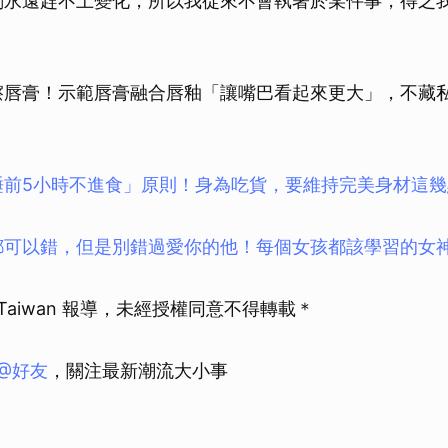
劃永遠趕不上變化，所以我從來不會執著於某件事，得之
擦唇膏！示範唇膏融合唇釉「讓嘴巴看起來更大」，不藏
睡前5小時不進食」原則！身為吃貨，要維持完美身材這幾
都可以錯，但是別錯過愛你的他！每個女孩都該學習的女
E Taiwan 報導，未經授權同意不得轉載＊
E@好友
，關注最新潮流大小事