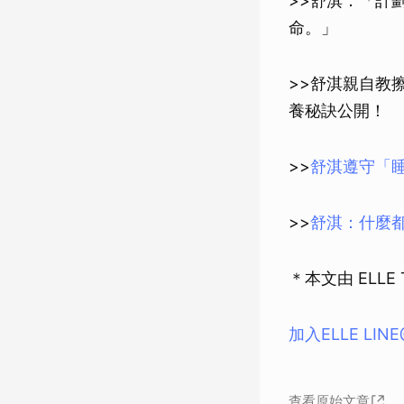
>>舒淇：「計
命。」
>>舒淇親自教
養秘訣公開！
>>
舒淇遵守「
>>
舒淇：什麼
＊本文由 ELL
加入ELLE LIN
查看原始文章