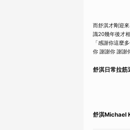
而舒淇才剛迎來
識20幾年後才
「感謝你這麼多
你 謝謝你 謝
舒淇日常拉筋
舒淇Michae