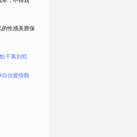
我幸，不得我
私的性感美唇保
點千萬別犯
神自信愛情觀