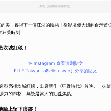
廣告（請繼續閱讀本文）
淇的美，容得下一個江湖的險惡！從影壇傻大姐到台灣首
大狂美時刻
艷坎城紅毯！
在 Instagram 查看這則貼文
ELLE Taiwan（@elletaiwan）分享的貼文
造型亮相坎城紅毯，出席新作《狂野時代》首映。一抹鮮
張力的風格，無疑是當天的紅毯焦點。
她臉上留下痕跡！