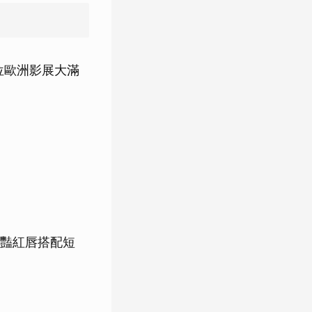
位歐洲影展大滿
豔紅唇搭配短