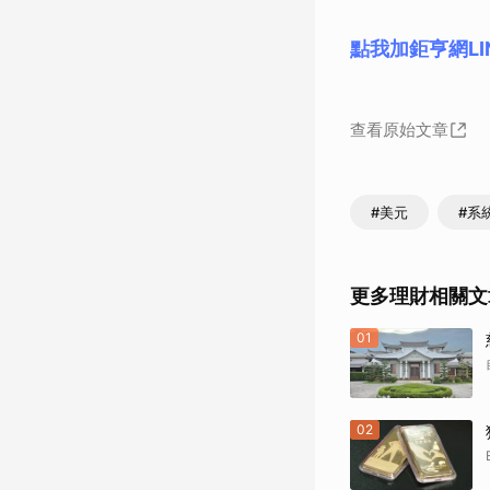
點我加鉅亨網LI
查看原始文章
#美元
#系
更多理財相關文
01
02