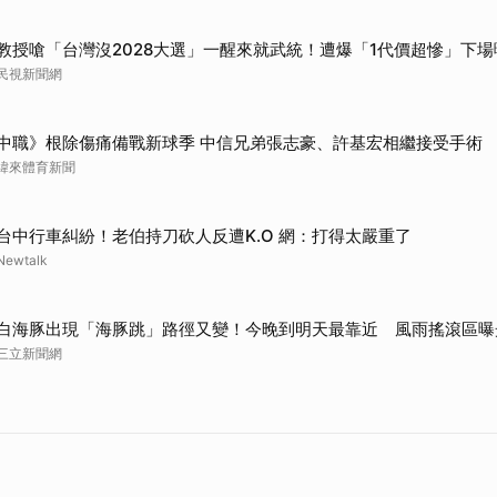
教授嗆「台灣沒2028大選」一醒來就武統！遭爆「1代價超慘」下場
民視新聞網
中職》根除傷痛備戰新球季 中信兄弟張志豪、許基宏相繼接受手術
緯來體育新聞
台中行車糾紛！老伯持刀砍人反遭K.O 網：打得太嚴重了
Newtalk
白海豚出現「海豚跳」路徑又變！今晚到明天最靠近 風雨搖滾區曝
三立新聞網