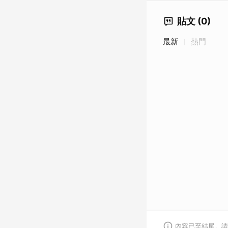
貼文 (0)
最新
熱門
內容已至結尾。請