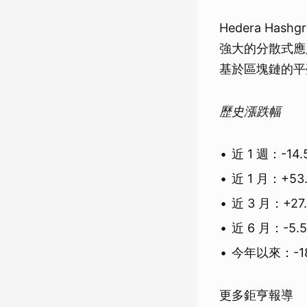
Hedera Ha
強大的分散式應
基於區塊鏈的平
歷史漲跌幅
近 1 週：-14.
近 1 月：+53
近 3 月：+27
近 6 月：-5.
今年以來：-18
更多鉅亨報導