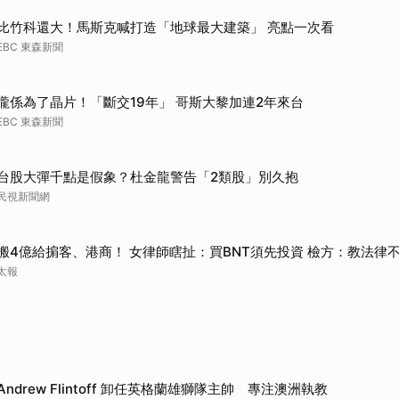
比竹科還大！馬斯克喊打造「地球最大建築」 亮點一次看
EBC 東森新聞
攏係為了晶片！「斷交19年」 哥斯大黎加連2年來台
EBC 東森新聞
台股大彈千點是假象？杜金龍警告「2類股」別久抱
民視新聞網
搬4億給掮客、港商！ 女律師瞎扯：買BNT須先投資 檢方：教法律
太報
Andrew Flintoff 卸任英格蘭雄獅隊主帥 專注澳洲執教