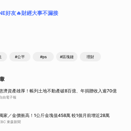
NE好友🔥財經大事不漏接
統
#公平
#ps
#區塊鏈
理財
章
慈濟資產雄厚！帳列土地不動產破8百億、年捐贈收入逾70億
自由電子報
獨家／金價衝高！1公斤金塊值458萬 較1個月前增近28萬
EBC 東森新聞