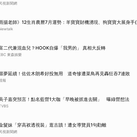
民視新聞網
取消
雨揚老師》12生肖農曆7月運勢：羊寶寶財機湧現、狗寶寶大展身手(
Newtalk
富二代兼混血兒？HOOK自爆「我男的」 真相大反轉
EBC 東森娛樂
噩夢延續！佐佐木朗希好投無用 道奇慘遭菜鳥再見轟狂吞7連敗
鏡報
吳子嘉突預言！點名藍營1大咖「早晚被抓進去關」 曝綠營想法
TVBS
金髮妹「穿高衩透視裝」逛古蹟！遭女導覽員1句勸離
民視新聞網