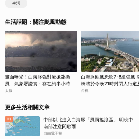
生活
生活話題：關注颱風動態
畫面曝光！白海豚強對流掀龍捲
白海豚颱風恐吹7-8級強風 
風 氣象署證實：存在約半小時
橋將於今晚21時封閉人行道
道
太報
台視
更多生活相關文章
01
中部以北進入白海豚「風雨搖滾區」 明晚中
南部注意間歇雨
自由電子報