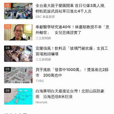
02
全台最大親子樂園開幕 首日引爆3萬人潮、
輕軌凱旋武昌站單日進出4千人次
EBC 東森新聞
03
奉獻醫學研究逾40年！林慶順教授不幸「意
外離世」 女兒悲痛證實了
三立新聞網
04
宜蘭強風！飲料店「玻璃門被吹爆」女員工
當場抱頭嚇壞
三立新聞網
05
買手搖飲「發票中1000萬」！獎落南北2縣
市 200萬也中
TVBS
06
白海豚明白天最接近台灣！北部山區防豪
雨 沿海恐現6米巨浪
Newtalk