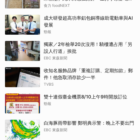
到存在感
食力 foodNEXT
成大研發超高功率鋁包銅導線助電動車與AI
發展
勁報
獨家／2年檢舉20次沒用！騎樓遭占用「另
設人行道」挨批
EBC 東森新聞
收知名服飾品牌「重複訂購、定期扣款」郵
件！他急取消存款少一半
TVBS
雙十連假臺金機票8/10上午9時開放訂位
勁報
白海豚雨帶影響 鄭明典示警：晚上不要出門
EBC 東森新聞