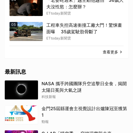
「老婆蛇過來」越主動他越怕 36歲人
夫沒性慾：怎麼辦？
ETtoday新聞雲
05
工程車失控高速衝撞工廠大門！驚悚畫
面曝 35歲駕駛肋骨斷了
ETtoday新聞雲
查看更多
最新訊息
NASA 攜手跨國團隊升空追擊日全食，揭開
太陽日冕與大氣之謎
科技新報
金門25屆縣運會主視覺設計出爐陳冠至獲第
1
勁報