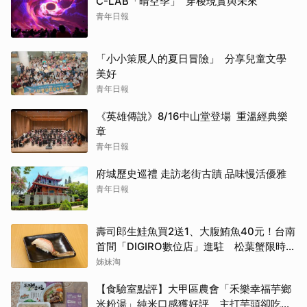
C-LAB「晴空季」 穿梭現實與未來
青年日報
「小小策展人的夏日冒險」 分享兒童文學
美好
青年日報
《英雄傳說》8/16中山堂登場 重溫經典樂
章
青年日報
府城歷史巡禮 走訪老街古蹟 品味慢活優雅
青年日報
壽司郎生鮭魚買2送1、大腹鮪魚40元！台南
首間「DIGIRO數位店」進駐 松葉蟹限時上
桌
姊妹淘
【食驗室點評】大甲區農會「禾樂幸福芋鄉
米粉湯」純米口感獲好評 主打芋頭卻吃不