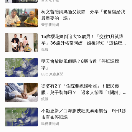
柯文哲陪媽媽過父親節 分享「爸爸留給我
最重要的一課」
壹蘋新聞網
15歲櫻花妹倒追大12歲男！「交往1月就懷
孕」36歲升格當阿嬤 婚後得知「這秘密」
傻眼了
鏡報
明天會放颱風假嗎？8縣市達「停班課標
準」
EBC 東森新聞
婆婆有2子「住院要媳婦輪照」！鄉民傻
眼：兒子裝飾用？ 過來人卻曝「1關鍵」才
做決定
鏡報
取消
不斷更新／白海豚挾狂風暴雨襲台 9日1縣
市宣布停班課
民視新聞網