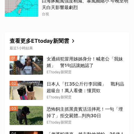
白海豚颱風強度稍減、暴風圈縮小 今晚至明
天白天影響最劇烈
台視
查看更多ETtoday新聞雲
最近1小時結果
01
女通緝犯冒用姊姊身分！喊老公「我妹
婿」 警1句話讓她認了
ETtoday新聞雲
02
日本人「扛35公斤行李回國」 戰利品
超級台！萬人看傻：懂買欸
ETtoday新聞雲
03
恐怖飼主抓黑貴賓活活摔死！一句「埋
掉了」拒交屍體...判拘30日
ETtoday新聞雲
04