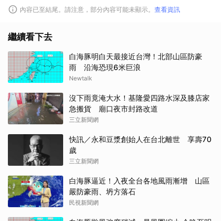
內容已至結尾。請注意，部分內容可能未顯示。
查看資訊
繼續看下去
白海豚明白天最接近台灣！北部山區防豪
雨 沿海恐現6米巨浪
Newtalk
沒下雨竟淹大水！基隆愛四路水深及膝店家
急搬貨 廟口夜市封路改道
三立新聞網
快訊／永和豆漿創始人在台北離世 享壽70
歲
三立新聞網
白海豚逼近！入夜全台各地風雨漸增 山區
嚴防豪雨、坍方落石
民視新聞網