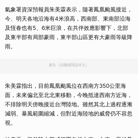
氣象署資深預報員朱美霖表示，隨著鳳凰颱風接近，
今、明天各地沿海有4米浪高，西南部、東南部沿海
及恆春也有5、6米巨浪，在共伴效應影響下，北部
及東半部有局部豪雨，東半部山區更有大豪雨等級降
雨。
廣告（請繼續閱讀本文）
朱美霖指出，目前鳳凰颱風位在西南方350公里海
面，未來偏北至北北東移動，今晚抵達西南方近海，
不排除明天傍晚接近台灣陸地。雖然其北上過程逐漸
減弱、暴風範圍縮減，但對近海陸地的威脅仍不容忽
視。