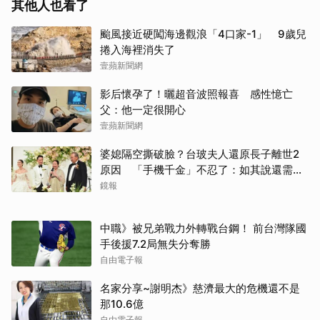
其他人也看了
颱風接近硬闖海邊觀浪「4口家-1」 9歲兒
捲入海裡消失了
壹蘋新聞網
影后懷孕了！曬超音波照報喜 感性憶亡
父：他一定很開心
壹蘋新聞網
婆媳隔空撕破臉？台玻夫人還原長子離世2
原因 「手機千金」不忍了：如其說還需要
離開嗎？
鏡報
中職》被兄弟戰力外轉戰台鋼！ 前台灣隊國
手後援7.2局無失分奪勝
自由電子報
名家分享~謝明杰》慈濟最大的危機還不是
那10.6億
自由電子報