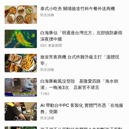
泰式小吃夯 關埔搶攻竹科午餐外送商機
民生頭條
白海豚估「明通過台灣北方」北部慎防豪雨
深夜撲中國
EBC 東森新聞
搶攻宵夜商機 台式炸雞升級主打「溫體現
宰」
民生頭條
白海豚颱風沒登陸 基隆愛四路「海水倒
灌」一晚淹3次 店家苦不堪言
TVBS
AI 帶動台中PC 客製化 實體門市憑「在地服
務」突圍
民生頭條