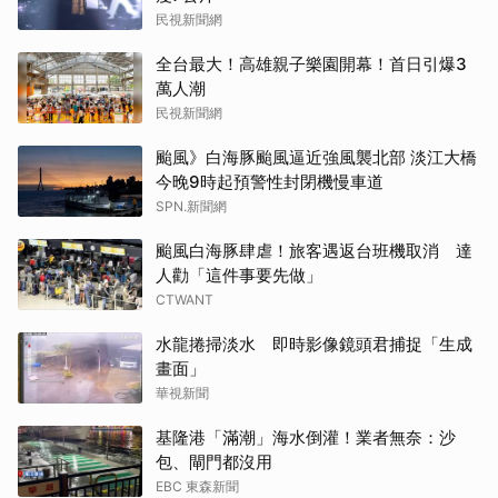
民視新聞網
全台最大！高雄親子樂園開幕！首日引爆3
萬人潮
民視新聞網
颱風》白海豚颱風逼近強風襲北部 淡江大橋
今晚9時起預警性封閉機慢車道
SPN.新聞網
颱風白海豚肆虐！旅客遇返台班機取消 達
人勸「這件事要先做」
CTWANT
水龍捲掃淡水 即時影像鏡頭君捕捉「生成
畫面」
華視新聞
基隆港「滿潮」海水倒灌！業者無奈：沙
包、閘門都沒用
EBC 東森新聞