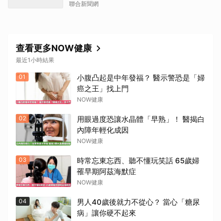
聯合新聞網
查看更多NOW健康
最近1小時結果
01
小腹凸起是中年發福？ 醫示警恐是「婦
癌之王」找上門
NOW健康
02
用眼過度恐讓水晶體「早熟」！ 醫揭白
內障年輕化成因
NOW健康
03
時常忘東忘西、聽不懂玩笑話 65歲婦
罹早期阿茲海默症
NOW健康
04
男人40歲後就力不從心？ 當心「糖尿
病」讓你硬不起來