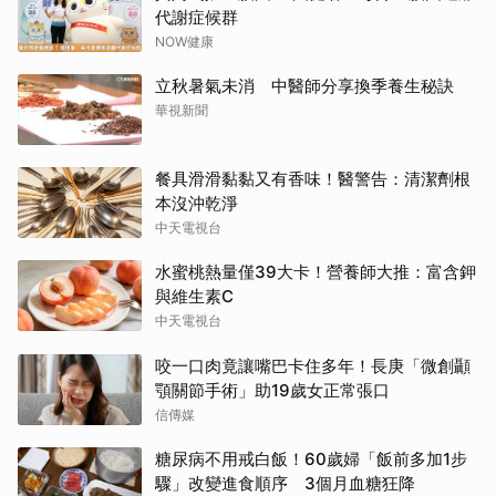
代謝症候群
NOW健康
立秋暑氣未消 中醫師分享換季養生秘訣
華視新聞
餐具滑滑黏黏又有香味！醫警告：清潔劑根
本沒沖乾淨
中天電視台
水蜜桃熱量僅39大卡！營養師大推：富含鉀
與維生素C
中天電視台
咬一口肉竟讓嘴巴卡住多年！長庚「微創顳
顎關節手術」助19歲女正常張口
信傳媒
糖尿病不用戒白飯！60歲婦「飯前多加1步
驟」改變進食順序 3個月血糖狂降