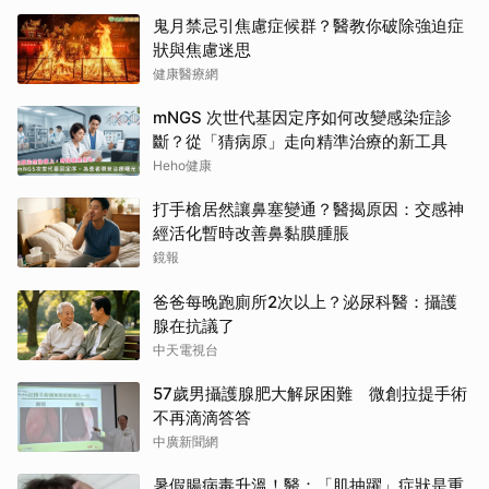
鬼月禁忌引焦慮症候群？醫教你破除強迫症
狀與焦慮迷思
健康醫療網
mNGS 次世代基因定序如何改變感染症診
斷？從「猜病原」走向精準治療的新工具
Heho健康
打手槍居然讓鼻塞變通？醫揭原因：交感神
經活化暫時改善鼻黏膜腫脹
鏡報
爸爸每晚跑廁所2次以上？泌尿科醫：攝護
腺在抗議了
中天電視台
57歲男攝護腺肥大解尿困難 微創拉提手術
不再滴滴答答
中廣新聞網
暑假腸病毒升溫！醫：「肌抽躍」症狀是重