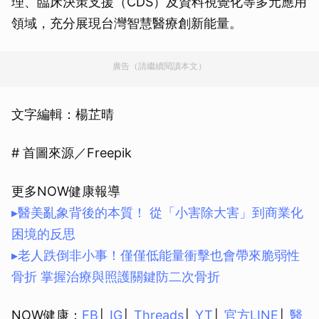
理、臨床決策支援（CDS）及資料視覺化等多元應用
領域，充分展現台灣智慧醫療創新能量。
廣告（請繼續閱讀本文）
文字編輯：楊芷晴
# 首圖來源／Freepik
更多NOW健康報導
▸醫美亂象背後的本質！ 從「小害除大害」到商業化
困境的反思
▸老人跌倒非小事！僅僅低能量衝擊也會帶來脆弱性
骨折 掌握治療與照護關鍵防二次骨折
NOW健康：
FB
│
IG
│
Threads
│
YT
│
官方LINE
│
醫