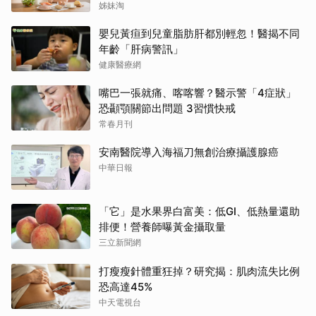
姊妹淘
嬰兒黃疸到兒童脂肪肝都別輕忽！醫揭不同
年齡「肝病警訊」
健康醫療網
嘴巴一張就痛、喀喀響？醫示警「4症狀」
恐顳顎關節出問題 3習慣快戒
常春月刊
安南醫院導入海福刀無創治療攝護腺癌
中華日報
「它」是水果界白富美：低GI、低熱量還助
排便！營養師曝黃金攝取量
三立新聞網
打瘦瘦針體重狂掉？研究揭：肌肉流失比例
恐高達45%
中天電視台