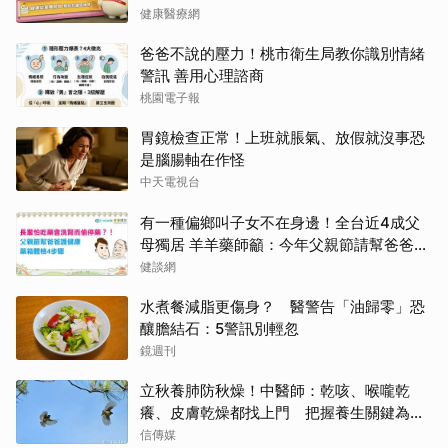
健康醫療網
爸爸不說的壓力！桃市衛生局教你識別情緒
警訊 善用心理諮商
桃園電子報
胃鏡檢查正常！上班就脹氣、放假就沒事恐
是腦腸軸在作怪
中天電視台
有一種偏鄉叫子女不在身邊！全台近4成父
母獨居 羊羊藥師籲：今年父親節請幫爸爸讀
懂他的藥
健談網
水煮餐減脂更傷身？ 醫警告「油歸零」恐
釀膽結石：5警訊別輕忽
鏡週刊
立秋養肺防秋燥！中醫師：乾咳、喉嚨乾
癢、皮膚乾燥都找上門 把握養生關鍵為秋
冬打底
信傳媒