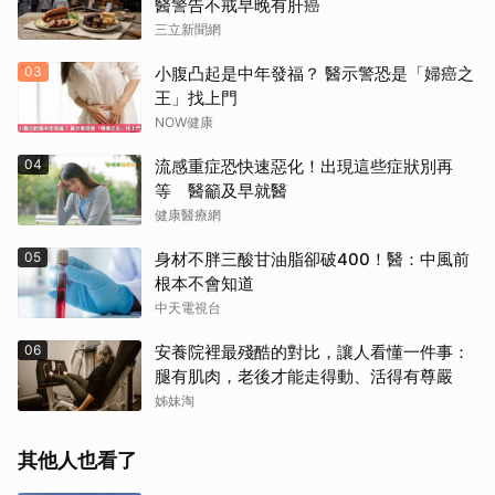
醫警告不戒早晚有肝癌
三立新聞網
03
小腹凸起是中年發福？ 醫示警恐是「婦癌之
王」找上門
NOW健康
04
流感重症恐快速惡化！出現這些症狀別再
等 醫籲及早就醫
健康醫療網
05
身材不胖三酸甘油脂卻破400！醫：中風前
根本不會知道
中天電視台
06
安養院裡最殘酷的對比，讓人看懂一件事：
腿有肌肉，老後才能走得動、活得有尊嚴
姊妹淘
其他人也看了