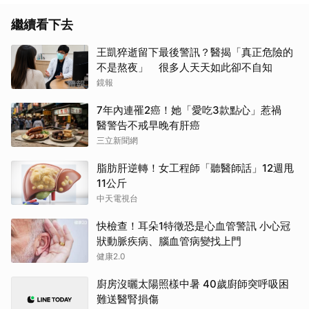
繼續看下去
王凱猝逝留下最後警訊？醫揭「真正危險的
不是熬夜」 很多人天天如此卻不自知
鏡報
7年內連罹2癌！她「愛吃3款點心」惹禍
醫警告不戒早晚有肝癌
三立新聞網
脂肪肝逆轉！女工程師「聽醫師話」12週甩
11公斤
中天電視台
快檢查！耳朵1特徵恐是心血管警訊 小心冠
狀動脈疾病、腦血管病變找上門
健康2.0
廚房沒曬太陽照樣中暑 40歲廚師突呼吸困
難送醫腎損傷