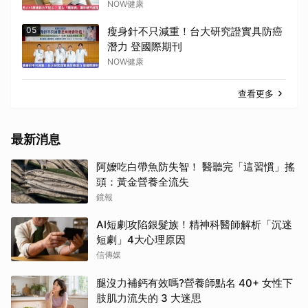
NOW健康
05
瘦身針不只減重！台大研究證實具防癌
潛力 登國際期刊
NOW健康
查看更多
最新消息
阿嬤吃白帶魚防失智！ 醫聽完「這習慣」搖
頭：黃金營養全流失
鏡報
AI短劇攻陷銀髮族！精神科醫師解析「沉迷
短劇」4大心理原因
信傳媒
腿沒力補鈣有效嗎?營養師點名 40+ 女性下
肢肌力流失的 3 大迷思