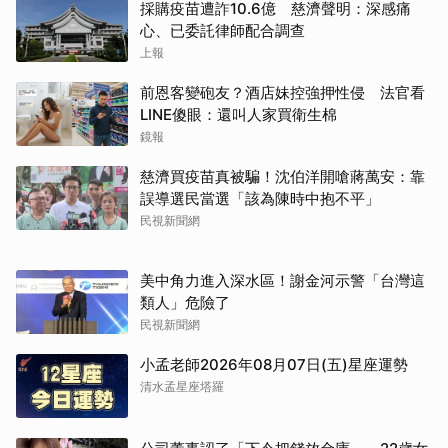
採購疫苗遭詐10.6億 慈濟聲明：深感痛
心、已委託律師配合調查
上報
前恩客變砲友？酒店妹控強押性侵 法官看
LINE傻眼：還叫人家買衛生棉
鏡報
慈濟買疫苗真被騙！沈伯洋開嗆蔣萬安：靠
誤導選民當選「該為陳時中抱不平」
民視新聞網
美中角力進入深水區！謝金河示警「台灣這
類人」危險了
民視新聞網
小孟老師2026年08月07日(五)星座運勢
清水孟星座塔羅