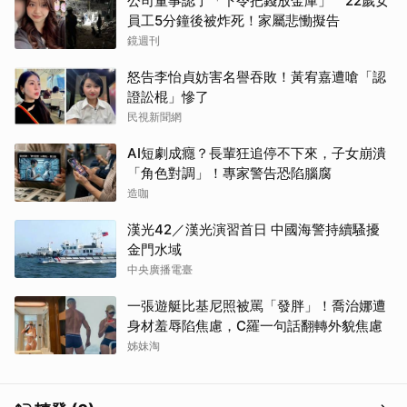
公司董事認了「下令把錢放金庫」 22歲女
員工5分鐘後被炸死！家屬悲慟擬告
鏡週刊
怒告李怡貞妨害名譽吞敗！黃宥嘉遭嗆「認
證訟棍」慘了
民視新聞網
AI短劇成癮？長輩狂追停不下來，子女崩潰
「角色對調」！專家警告恐陷腦腐
造咖
漢光42／漢光演習首日 中國海警持續騷擾
金門水域
中央廣播電臺
一張遊艇比基尼照被罵「發胖」！喬治娜遭
身材羞辱陷焦慮，C羅一句話翻轉外貌焦慮
姊妹淘