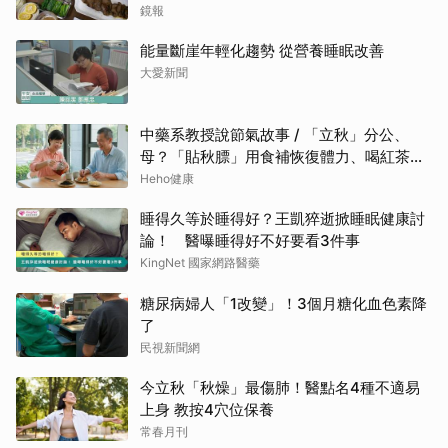
鏡報
能量斷崖年輕化趨勢 從營養睡眠改善
大愛新聞
中藥系教授說節氣故事 / 「立秋」分公、
母？「貼秋膘」用食補恢復體力、喝紅茶可
潤燥
Heho健康
睡得久等於睡得好？王凱猝逝掀睡眠健康討
論！ 醫曝睡得好不好要看3件事
KingNet 國家網路醫藥
糖尿病婦人「1改變」！3個月糖化血色素降
了
民視新聞網
今立秋「秋燥」最傷肺！醫點名4種不適易
上身 教按4穴位保養
常春月刊