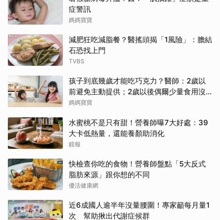
症警訊
媽媽寶寶
減肥狂吃減脂餐？醫搖頭揭「1風險」：膽結
石恐找上門
TVBS
孩子到底幾歲才能吃巧克力？醫師：2歲以
前避免主動提供；2歲以後偶爾少量食用沒
問題
媽媽寶寶
水蜜桃不是只有甜！營養師曝7大好處：39
大卡低熱量，還能養顏助消化
鏡報
快檢查你吃的食物！營養師盤點「5大反式
脂肪來源」跟你想的不同
優活健康網
近6成國人逾半年沒量腰圍！專家籲每月量1
次 幫助揪出代謝症候群