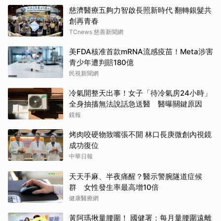
慈濟醫療五夠力智啟長照新時代 翻轉銀髮共
創再青春
TCnews 慈善新聞網
美FDA核准首款mRNA流感疫苗！Meta涉害
青少年遭判賠180億
民視新聞網
冷氣開整天出事！女子「待冷氣房24小時」
全身抽搐無法說話急送醫 醫曝關鍵原因
鏡報
烤肉咬硬物致嘴張不開 林口長庚微創內視鏡
成功復位
中華日報
天天手麻、半夜痛醒？醫示警腕隧道症候
群 女性發生率最高增10倍
健康醫療網
黃阿瑪揪量腰圍！ 國健署：每月量腰圍遠離