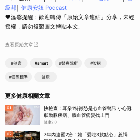
級邦
│
健康安妞 Podcast
❤溫馨提醒：歡迎轉傳「原始文章連結」分享，未經
授權，請勿複製圖文轉貼本文。
查看原始文章
#健康
#smart
#醫療院所
#架構
#國際標準
健康
更多健康相關文章
01
快檢查！耳朵1特徵恐是心血管警訊 小心冠
狀動脈疾病、腦血管病變找上門
健康2.0
02
7年內連罹2癌！她「愛吃3款點心」惹禍