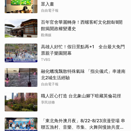
眾入畫
自由電子報
百年官舍華麗轉身！西螺客町文化館8/8開
館揭開政權變遷史
觀傳媒
高雄人好忙！假日景點再+1 全台最大免門
票親子樂園開幕
TVBS
融化蠟塊飄散特殊氣味 「指尖儀式」串連南
北2城生活經驗
自由電子報
職人匠心打造 台北象山腳下暗藏英倫花徑
享民頭條
「東北角外澳月夜」8/22-8/23浪漫登場 串
聯五漁村、音樂、市集、火舞與慢旅共度夏