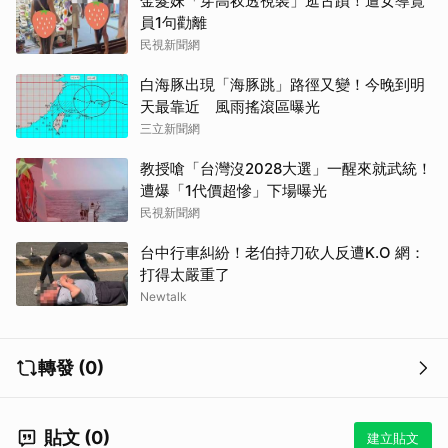
金髮妹「穿高衩透視裝」逛古蹟！遭女導覽
員1句勸離
民視新聞網
白海豚出現「海豚跳」路徑又變！今晚到明
天最靠近 風雨搖滾區曝光
三立新聞網
教授嗆「台灣沒2028大選」一醒來就武統！
遭爆「1代價超慘」下場曝光
民視新聞網
台中行車糾紛！老伯持刀砍人反遭K.O 網：
打得太嚴重了
Newtalk
轉發 (0)
貼文 (0)
建立貼文