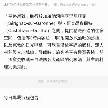
▲行程包括品嘗米其林星期午餐。 圖：French Waterways／提供
「聖路易號」航行於加羅訥河畔塞里尼亞克
（Sérignac-sur-Garonne）與卡斯泰昂多爾特
（Castets-en-Dorthe）之間，提供精緻舒適的住宿
空間，包括3間時尚客艙、1間附開放式酒吧的沙龍，
以及寬敞的日光甲板，可欣賞沿途寧靜的鄉村、迷人
村莊與古老城鎮。登船時，旅客將享有迎賓香檳，船
上酒窖更收藏來自法國各大產區的列級酒，與主廚料
理完美搭配。
廣告（請繼續閱讀本文）
每日專屬行程包含：