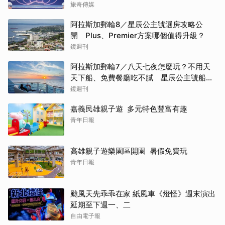
夜
旅奇傳媒
阿拉斯加郵輪8／星辰公主號選房攻略公
開 Plus、Premier方案哪個值得升級？
鏡週刊
阿拉斯加郵輪7／八天七夜怎麼玩？不用天
天下船、免費餐廳吃不膩 星辰公主號船上
一日生活公開
鏡週刊
嘉義民雄親子遊 多元特色豐富有趣
青年日報
高雄親子遊樂園區開園 暑假免費玩
青年日報
颱風天先乖乖在家 紙風車《燈怪》週末演出
延期至下週一、二
自由電子報