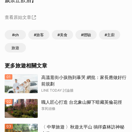
歲禁止飲酒】
查看原始文章
取消
#ch
#旅客
#美食
#體驗
#主廚
旅遊
更多旅遊相關文章
01
高溫逛街小孩熱到暴哭 網批：家長應做好行
前規劃
LINE TODAY 討論牆
02
職人匠心打造 台北象山腳下暗藏英倫花徑
享民頭條
03
〈 中華旅遊 〉秋遊太平山 徜徉森林訪神秘