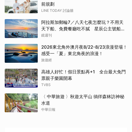
前規劃
LINE TODAY 討論牆
阿拉斯加郵輪7／八天七夜怎麼玩？不用天
天下船、免費餐廳吃不膩 星辰公主號船上
一日生活公開
鏡週刊
2026東北角外澳月夜8/22-8/23浪漫登場！
感受一「夏」東北角夜的浪漫！
旅遊經
高雄人好忙！假日景點再+1 全台最大免門
票親子樂園開幕
TVBS
〈 中華旅遊 〉秋遊太平山 徜徉森林訪神秘
水道
中華日報