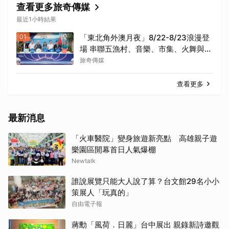
查看更多旅奇傳媒
最近1小時結果
01
「東北角外澳月夜」8/22-8/23浪漫登
場 串聯五漁村、音樂、市集、火舞與慢
旅共度夏夜
旅奇傳媒
查看更多
最新消息
「火車醫院」變身旅遊新亮點 高雄親子遊
樂園區開幕首日人氣爆棚
Newtalk
誰說展覽只能大人說了算？台文館29名小小
策展人「玩真的」
自由電子報
蔣勳「風荷．日麗」台中展出 親錄新詩邀觀