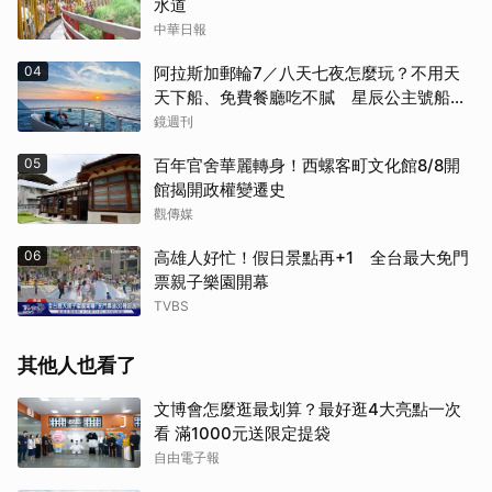
水道
中華日報
04
阿拉斯加郵輪7／八天七夜怎麼玩？不用天
天下船、免費餐廳吃不膩 星辰公主號船上
一日生活公開
鏡週刊
05
百年官舍華麗轉身！西螺客町文化館8/8開
館揭開政權變遷史
觀傳媒
06
高雄人好忙！假日景點再+1 全台最大免門
票親子樂園開幕
TVBS
其他人也看了
文博會怎麼逛最划算？最好逛4大亮點一次
看 滿1000元送限定提袋
自由電子報