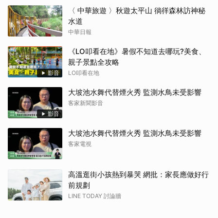
〈 中華旅遊 〉秋遊太平山 徜徉森林訪神秘
水道
中華日報
《LO叩看在地》暑假不知道去哪玩?美食、
親子景點全攻略
影音
LO叩看在地
大坡池水舞代替煙火秀 監測水鳥未受影響
客家新聞影音
影音
大坡池水舞代替煙火秀 監測水鳥未受影響
客家電視
高溫逛街小孩熱到暴哭 網批：家長應做好行
前規劃
LINE TODAY 討論牆