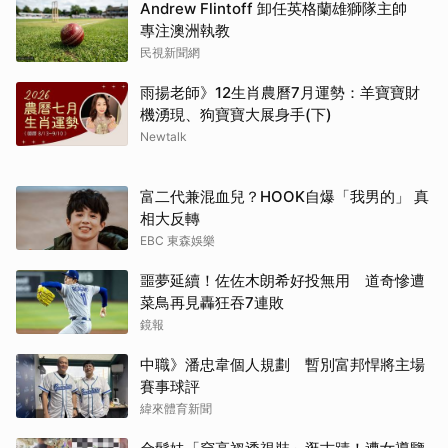
Andrew Flintoff 卸任英格蘭雄獅隊主帥
專注澳洲執教
民視新聞網
雨揚老師》12生肖農曆7月運勢：羊寶寶財
機湧現、狗寶寶大展身手(下)
Newtalk
富二代兼混血兒？HOOK自爆「我男的」 真
相大反轉
EBC 東森娛樂
噩夢延續！佐佐木朗希好投無用 道奇慘遭
菜鳥再見轟狂吞7連敗
鏡報
中職》潘忠韋個人規劃 暫別富邦悍將主場
賽事球評
緯來體育新聞