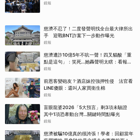
鏡報
慈濟不忍了！二度發聲明找全台最大律所出
手 迎戰BNT詐案下一步動作曝光
鏡報
慈濟遭詐10億5年不吭一聲！四叉貓酸「重
點是這句」：笑死...她轟聲明太瞎：看報紙
才知被騙
鏡報
前恩客變砲友？酒店妹控強押性侵 法官看
LINE傻眼：還叫人家買衛生棉
鏡報
盲眼龍婆2026「5大預言」剩3項未驗證
其中1項恐牽動台灣...關鍵時間點曝光
鏡報
慈濟被騙10億真的很誇張！學者：回顧當年