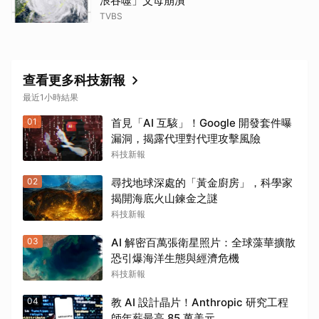
浪吞噬」父母崩潰
TVBS
查看更多科技新報
最近1小時結果
01
首見「AI 互駭」！Google 開發套件曝
漏洞，揭露代理對代理攻擊風險
科技新報
02
尋找地球深處的「黃金廚房」，科學家
揭開海底火山鍊金之謎
科技新報
03
AI 解密百萬張衛星照片：全球藻華擴散
恐引爆海洋生態與經濟危機
科技新報
04
教 AI 設計晶片！Anthropic 研究工程
師年薪最高 85 萬美元