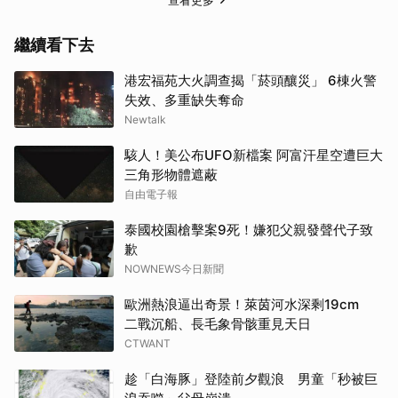
繼續看下去
港宏福苑大火調查揭「菸頭釀災」 6棟火警
失效、多重缺失奪命
Newtalk
駭人！美公布UFO新檔案 阿富汗星空遭巨大
取消
三角形物體遮蔽
自由電子報
泰國校園槍擊案9死！嫌犯父親發聲代子致
歉
NOWNEWS今日新聞
歐洲熱浪逼出奇景！萊茵河水深剩19cm
二戰沉船、長毛象骨骸重見天日
CTWANT
趁「白海豚」登陸前夕觀浪 男童「秒被巨