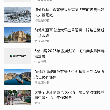
澤倫斯基：俄襲擊致烏克蘭冬季前幾無完好
火力發電廠
民視新聞網
前敘利亞軍官遭大馬士革通緝 於黎巴嫩辦
手續落網
民視新聞網
5登山客2025年雪崩失蹤 尼泊爾救難隊尋
獲遺體
中央通訊社
荷姆茲海峽重啟有譜？伊朗稱與阿曼協議將
成但仍有條件
民視新聞網
太熱了連運動員也吃不消 旅日斐濟橄欖球
員中暑不治、年僅26歲
太報