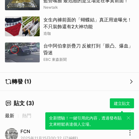
藍營嘴臉 最危險的是立場走在事實前面！
Newtalk
女生內褲前面的「蝴蝶結」真正用途曝光！
不只裝飾還有2大神功能
造咖
台中阿伯拿折疊刀 反被打到「眼凸、爆血」
昏迷
EBC 東森新聞
轉發 (1)
貼文 (3)
建立貼文
最新
熱門
全新體驗！一鍵引用此內容，透過發布貼
文來輕鬆表達個人立場。
FCN
2025年11月15日00:32 (已編輯)