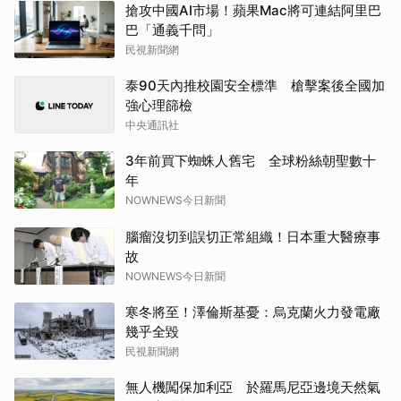
搶攻中國AI市場！蘋果Mac將可連結阿里巴
巴「通義千問」
民視新聞網
泰90天內推校園安全標準 槍擊案後全國加
強心理篩檢
中央通訊社
3年前買下蜘蛛人舊宅 全球粉絲朝聖數十
年
NOWNEWS今日新聞
腦瘤沒切到誤切正常組織！日本重大醫療事
故
NOWNEWS今日新聞
寒冬將至！澤倫斯基憂：烏克蘭火力發電廠
幾乎全毀
民視新聞網
無人機闖保加利亞 於羅馬尼亞邊境天然氣