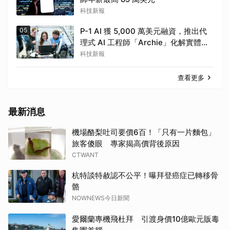
科技新報
05
P-1 AI 獲 5,000 萬美元融資，推出代
理式 AI 工程師「Archie」化解實體工
程人才荒
科技新報
查看更多
最新消息
機場酪梨吐司要價6百！「只有一片麵包」
旅客傻眼 專家揭高價背後原因
CTWANT
杭特談特赦認不公平！曝拜登癌症已轉移骨
骼
NOWNEWS今日新聞
愛爾蘭專機飛杜拜 引渡身價10億歐元販毒