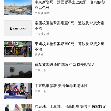
中東新變局！沙國聯手土巴結盟 劍指伊朗
與以色列
民視新聞網
泰國校園槍擊案增至9死 遭波及12歲女童
不治
中央通訊社
泰國校園槍擊案增至9死 遭波及12歲女童
不治
路透社
荷莫茲海峽通航協議 伊堅持美艦禁入
中華日報
中東戰事膠著 美將領尋退場途徑
中華日報
沙烏地、土耳其、巴基斯坦 簽共同防禦協定