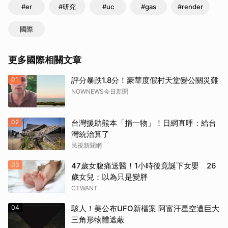
#er
#研究
#uc
#gas
#render
國際
更多國際相關文章
01
評分暴跌1.8分！豪華度假村天堂變公關災難
NOWNEWS今日新聞
02
台灣援助熊本「捐一物」！日網直呼：給台
灣統治算了
民視新聞網
03
47歲女腹痛送醫！1小時後竟誕下女嬰 26
歲女兒：以為只是變胖
CTWANT
04
駭人！美公布UFO新檔案 阿富汗星空遭巨大
三角形物體遮蔽