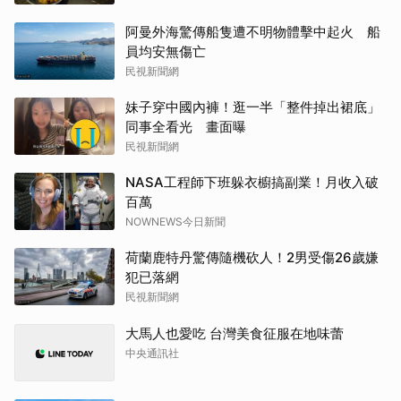
阿曼外海驚傳船隻遭不明物體擊中起火 船
員均安無傷亡
民視新聞網
妹子穿中國內褲！逛一半「整件掉出裙底」
同事全看光 畫面曝
民視新聞網
NASA工程師下班躲衣櫥搞副業！月收入破
百萬
NOWNEWS今日新聞
荷蘭鹿特丹驚傳隨機砍人！2男受傷26歲嫌
犯已落網
民視新聞網
大馬人也愛吃 台灣美食征服在地味蕾
中央通訊社