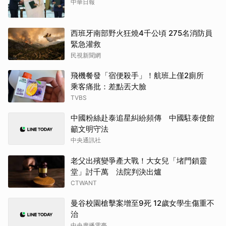
中華日報
西班牙南部野火狂燒4千公頃 275名消防員
緊急灌救
民視新聞網
飛機餐發「宿便殺手」！航班上僅2廁所
乘客痛批：差點丟大臉
TVBS
中國粉絲赴泰追星糾紛頻傳 中國駐泰使館
籲文明守法
中央通訊社
老父出殯變爭產大戰！大女兒「堵門鎖靈
堂」討千萬 法院判決出爐
CTWANT
曼谷校園槍擊案增至9死 12歲女學生傷重不
治
中央廣播電臺