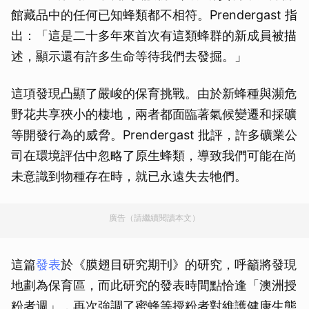
館藏品中的任何已知蜂類都不相符。Prendergast 指
出：「這是二十多年來首次有這類蜂群的新成員被描
述，顯示還有許多生命等待我們去發掘。」
這項發現凸顯了嚴峻的保育挑戰。由於新蜂種與瀕危
野花共享狹小的棲地，兩者都面臨著氣候變遷和採礦
等開發行為的威脅。Prendergast 批評，許多礦業公
司在環境評估中忽略了原生蜂類，導致我們可能在尚
未意識到物種存在時，就已永遠失去牠們。
廣告（請繼續閱讀本文）
這篇
發表
於《膜翅目研究期刊》的研究，呼籲將發現
地劃為保育區，而此研究的發表時間點恰逢「澳洲授
粉者週」，再次強調了蜜蜂等授粉者對維護健康生態