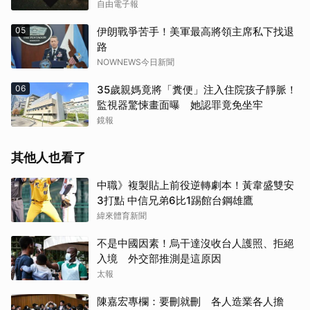
自由電子報
05
伊朗戰爭苦手！美軍最高將領主席私下找退
路
NOWNEWS今日新聞
06
35歲親媽竟將「糞便」注入住院孩子靜脈！
監視器驚悚畫面曝 她認罪竟免坐牢
鏡報
其他人也看了
中職》複製貼上前役逆轉劇本！黃韋盛雙安
3打點 中信兄弟6比1踢館台鋼雄鷹
緯來體育新聞
不是中國因素！烏干達沒收台人護照、拒絕
入境 外交部推測是這原因
太報
陳嘉宏專欄：要刪就刪 各人造業各人擔