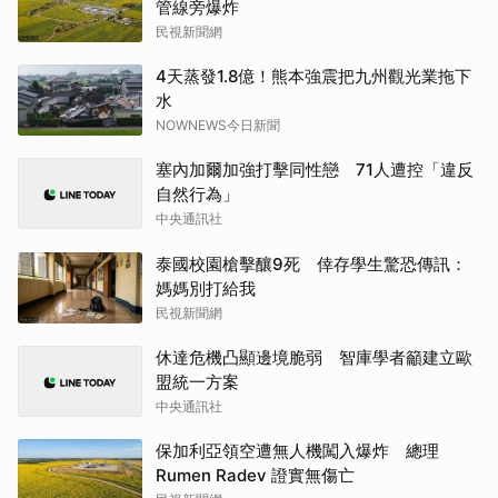
管線旁爆炸
民視新聞網
4天蒸發1.8億！熊本強震把九州觀光業拖下
水
NOWNEWS今日新聞
塞內加爾加強打擊同性戀 71人遭控「違反
自然行為」
中央通訊社
泰國校園槍擊釀9死 倖存學生驚恐傳訊：
媽媽別打給我
民視新聞網
休達危機凸顯邊境脆弱 智庫學者籲建立歐
盟統一方案
中央通訊社
保加利亞領空遭無人機闖入爆炸 總理
Rumen Radev 證實無傷亡