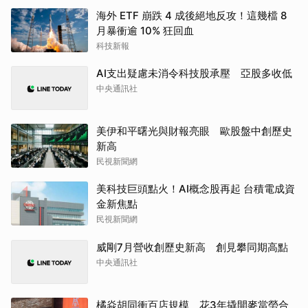
海外 ETF 崩跌 4 成後絕地反攻！這幾檔 8
月暴衝逾 10% 狂回血
科技新報
AI支出疑慮未消令科技股承壓 亞股多收低
中央通訊社
美伊和平曙光與財報亮眼 歐股盤中創歷史
新高
民視新聞網
美科技巨頭點火！AI概念股再起 台積電成資
金新焦點
民視新聞網
威剛7月營收創歷史新高 創見攀同期高點
中央通訊社
橘焱胡同衝百店規模 花3年撬開麥當勞合