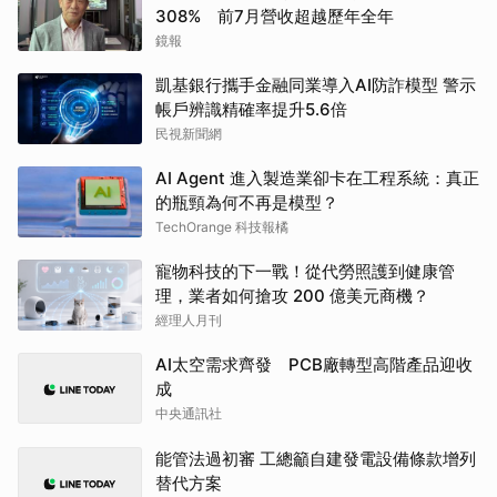
308% 前7月營收超越歷年全年
鏡報
凱基銀行攜手金融同業導入AI防詐模型 警示
帳戶辨識精確率提升5.6倍
民視新聞網
AI Agent 進入製造業卻卡在工程系統：真正
的瓶頸為何不再是模型？
TechOrange 科技報橘
寵物科技的下一戰！從代勞照護到健康管
理，業者如何搶攻 200 億美元商機？
經理人月刊
AI太空需求齊發 PCB廠轉型高階產品迎收
成
中央通訊社
能管法過初審 工總籲自建發電設備條款增列
替代方案