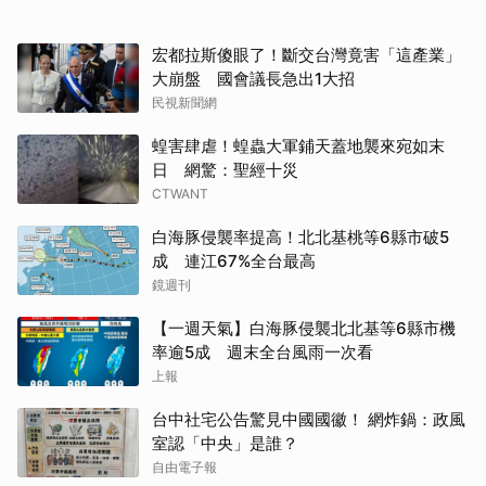
宏都拉斯傻眼了！斷交台灣竟害「這產業」
大崩盤 國會議長急出1大招
民視新聞網
蝗害肆虐！蝗蟲大軍鋪天蓋地襲來宛如末
日 網驚：聖經十災
CTWANT
白海豚侵襲率提高！北北基桃等6縣市破5
成 連江67%全台最高
鏡週刊
【一週天氣】白海豚侵襲北北基等6縣市機
率逾5成 週末全台風雨一次看
上報
台中社宅公告驚見中國國徽！ 網炸鍋：政風
室認「中央」是誰？
自由電子報