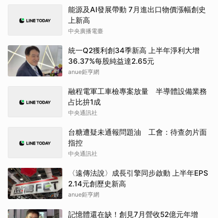
能源及AI發展帶動 7月進出口物價漲幅創史
上新高
中央廣播電臺
統一Q2獲利創34季新高 上半年淨利大增
36.37%每股純益達2.65元
anue鉅亨網
融程電軍工車檢專案放量 半導體設備業務
占比拚1成
中央通訊社
台糖遭疑未通報問題油 工會：待查勿片面
指控
中央通訊社
〈遠傳法說〉成長引擎同步啟動 上半年EPS
2.14元創歷史新高
anue鉅亨網
記憶體還在缺！創見7月營收52億元年增