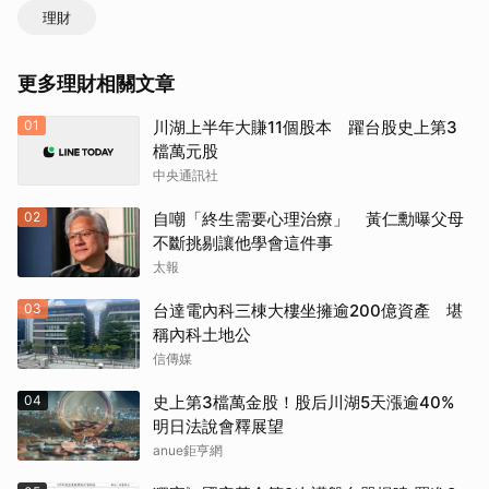
理財
更多理財相關文章
01
川湖上半年大賺11個股本 躍台股史上第3
檔萬元股
中央通訊社
02
自嘲「終生需要心理治療」 黃仁勳曝父母
不斷挑剔讓他學會這件事
太報
03
台達電內科三棟大樓坐擁逾200億資產 堪
稱內科土地公
信傳媒
04
史上第3檔萬金股！股后川湖5天漲逾40%
明日法說會釋展望
anue鉅亨網