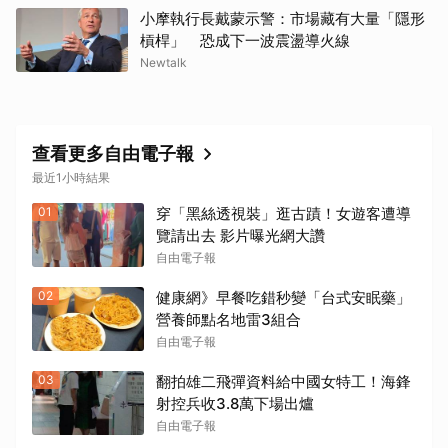
小摩執行長戴蒙示警：市場藏有大量「隱形
槓桿」 恐成下一波震盪導火線
Newtalk
查看更多自由電子報
最近1小時結果
01
穿「黑絲透視裝」逛古蹟！女遊客遭導
覽請出去 影片曝光網大讚
自由電子報
02
健康網》早餐吃錯秒變「台式安眠藥」
營養師點名地雷3組合
自由電子報
03
翻拍雄二飛彈資料給中國女特工！海鋒
射控兵收3.8萬下場出爐
自由電子報