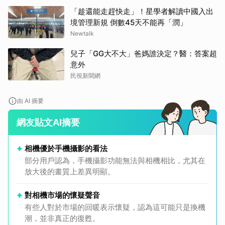
「趁還能走趕快走」！星學者解讀中國入出
境管理新規 倒數45天不能再「潤」
Newtalk
兒子「GG大不大」爸媽誰決定？醫：答案超
意外
民視新聞網
由 AI 摘要
網友貼文AI摘要
相機優於手機攝影的看法
部分用戶認為，手機攝影功能無法與相機相比，尤其在
放大後的畫質上差異明顯。
對相機市場的懷疑聲音
有些人對於市場的回暖表示懷疑，認為這可能只是換機
潮，並非真正的復甦。