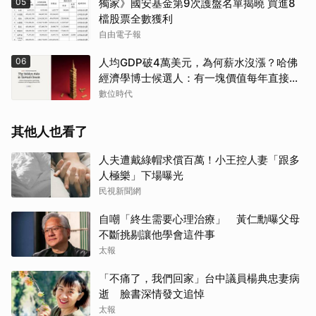
05
獨家》國安基金第9次護盤名單揭曉 買進8
檔股票全數獲利
自由電子報
06
人均GDP破4萬美元，為何薪水沒漲？哈佛
經濟學博士候選人：有一塊價值每年直接蒸
發，誰都拿不到
數位時代
其他人也看了
人夫遭戴綠帽求償百萬！小王控人妻「跟多
人極樂」下場曝光
民視新聞網
自嘲「終生需要心理治療」 黃仁勳曝父母
不斷挑剔讓他學會這件事
太報
「不痛了，我們回家」台中議員楊典忠妻病
逝 臉書深情發文追悼
太報