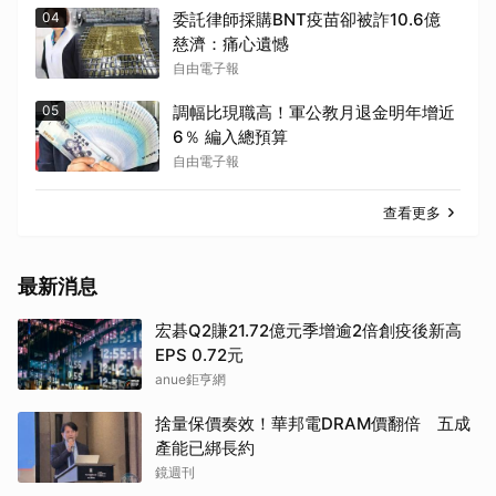
04
委託律師採購BNT疫苗卻被詐10.6億
慈濟：痛心遺憾
自由電子報
05
調幅比現職高！軍公教月退金明年增近
6％ 編入總預算
自由電子報
查看更多
最新消息
宏碁Q2賺21.72億元季增逾2倍創疫後新高
EPS 0.72元
anue鉅亨網
捨量保價奏效！華邦電DRAM價翻倍 五成
產能已綁長約
鏡週刊