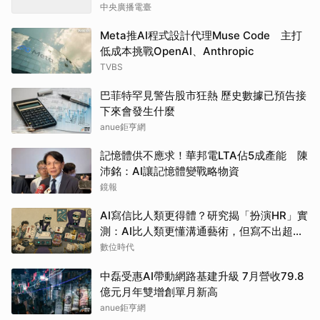
中央廣播電臺
Meta推AI程式設計代理Muse Code 主打
低成本挑戰OpenAI、Anthropic
TVBS
巴菲特罕見警告股市狂熱 歷史數據已預告接
下來會發生什麼
anue鉅亨網
記憶體供不應求！華邦電LTA佔5成產能 陳
沛銘：AI讓記憶體變戰略物資
鏡報
AI寫信比人類更得體？研究揭「扮演HR」實
測：AI比人類更懂溝通藝術，但寫不出超派
咆哮信
數位時代
中磊受惠AI帶動網路基建升級 7月營收79.8
億元月年雙增創單月新高
anue鉅亨網