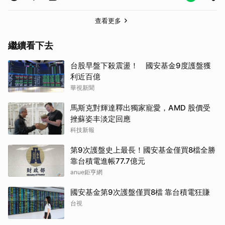
查看更多
繼續看下去
台股早盤下殺震盪！ 國安基金9度護盤獲
利近百億
華視新聞
取消
馬斯克對輝達釋出獨家寵愛，AMD 股價受
挫蘇姿丰淡定回應
科技新報
第9次護盤史上最長！國安基金僅買8檔全勝
靠台積電進帳77.7億元
anue鉅亨網
國安基金第9次護盤僅買8檔 靠台積電狂賺
台視