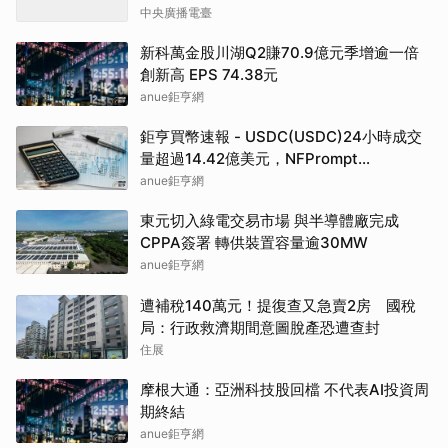
中央廣播電臺
新科萬金股川湖Q2賺70.9億元季增逾一倍
創新高 EPS 74.38元
anue鉅亨網
鉅亨買幣速報 - USDC(USDC)24小時成交
量超過14.42億美元，NFPrompt
Token(NFP)24小時漲幅達66.2%
anue鉅亨網
東元切入綠電交易市場 與半導體廠完成
CPPA簽署 轉供裝置容量逾30MW
anue鉅亨網
遭補稅140萬元！提復查又急賣2房 國稅
局：行政救濟期間意圖脫產恐遭查封
住展
摩根大通：亞洲科技股回檔 不代表AI投資周
期終結
anue鉅亨網