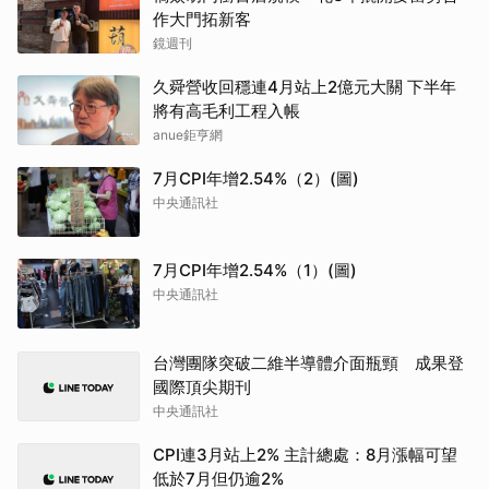
作大門拓新客
鏡週刊
久舜營收回穩連4月站上2億元大關 下半年
將有高毛利工程入帳
anue鉅亨網
7月CPI年增2.54%（2）(圖)
中央通訊社
7月CPI年增2.54%（1）(圖)
中央通訊社
台灣團隊突破二維半導體介面瓶頸 成果登
國際頂尖期刊
中央通訊社
CPI連3月站上2% 主計總處：8月漲幅可望
低於7月但仍逾2%