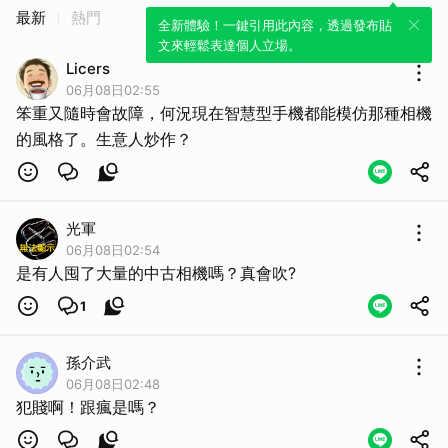
最新
熱門
全新體驗！一鍵引用此內容，透過發布貼
文來輕鬆表達個人立場。
Licers
06月08日02:55
笨重又隨時會故障，何況現在智慧型手機都能模仿那種相機
的風格了。生意人炒作？
光軍
06月08日02:54
是有人囤了大量的中古相機嗎？真會吹?
1
孫介武
06月08日02:48
犯賤啊！跟瘋是嗎？