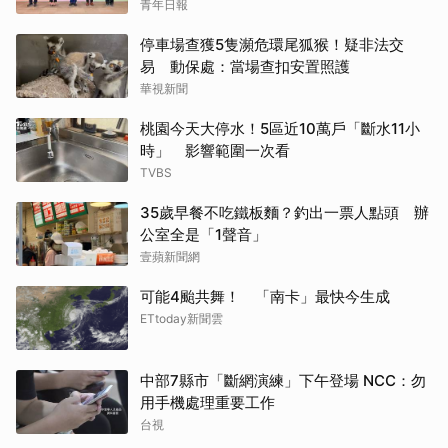
青年日報
停車場查獲5隻瀕危環尾狐猴！疑非法交
易 動保處：當場查扣安置照護
華視新聞
桃園今天大停水！5區近10萬戶「斷水11小
時」 影響範圍一次看
TVBS
35歲早餐不吃鐵板麵？釣出一票人點頭 辦
公室全是「1聲音」
壹蘋新聞網
可能4颱共舞！ 「南卡」最快今生成
ETtoday新聞雲
中部7縣市「斷網演練」下午登場 NCC：勿
用手機處理重要工作
台視