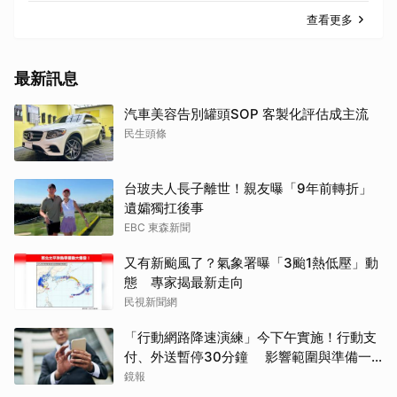
查看更多
最新訊息
汽車美容告別罐頭SOP 客製化評估成主流
民生頭條
台玻夫人長子離世！親友曝「9年前轉折」
遺孀獨扛後事
EBC 東森新聞
又有新颱風了？氣象署曝「3颱1熱低壓」動
態 專家揭最新走向
民視新聞網
「行動網路降速演練」今下午實施！行動支
付、外送暫停30分鐘 影響範圍與準備一
次看
鏡報