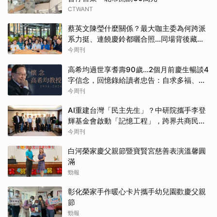
CTWANT
蔡英文陳瑩什麼關係？最大咖主委為何跨派
系力挺、連饒慶鈴都曬合照...同場背後藏政
壇合作內幕？
今周刊
高希均過世享耆壽90歲…2個月前慶生暢談4
字信念，回憶錄給讀者忠告：自求多福、一
切靠自己爭氣
今周刊
AI重建台灣「民主先生」？中研院攜手李登
輝基金會啟動「記憶工程」，跨界共商民主
傳承契機
今周刊
白河榮家慶父親節暨寶賢宮慈善表演溫馨圓
滿
勁報
彰化榮家手作暖心卡片攜手幼兒園歡慶父親
節
勁報