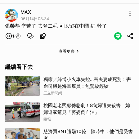
MAX
06月14日08:34
張榮恭 辛苦了 去領二毛 可以留在中國 紅 幹了
1
查看更多
繼續看下去
獨家／綠博小火車失控…害夫妻成死別！害
命司機是海軍雇員：無駕駛經驗
三立新聞網
桃園老老照顧傳悲劇！8旬婦遭夫殺害 媳
婦返家驚見「婆婆倒血泊」
鏡報
慈濟買BNT遭騙10億 陳時中：他們是受害
者