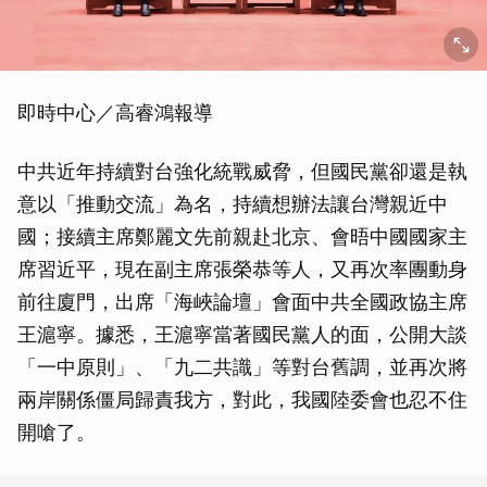
即時中心／高睿鴻報導
中共近年持續對台強化統戰威脅，但國民黨卻還是執
意以「推動交流」為名，持續想辦法讓台灣親近中
國；接續主席鄭麗文先前親赴北京、會晤中國國家主
席習近平，現在副主席張榮恭等人，又再次率團動身
前往廈門，出席「海峽論壇」會面中共全國政協主席
王滬寧。據悉，王滬寧當著國民黨人的面，公開大談
「一中原則」、「九二共識」等對台舊調，並再次將
兩岸關係僵局歸責我方，對此，我國陸委會也忍不住
開嗆了。