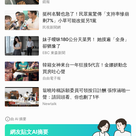
哭網
鏡報
挺柯名醫也急了！民眾黨驚傳「支持率慘崩
剩7%」小草可能改挺另1黨
民視新聞網
妹子曖昧180公分天菜男！ 她摸遍「全身」
卻猶豫了
EBC 東森新聞
韓籍女神來台一年狂接5代言！金娜妍動念
買房吐心聲
自由電子報
翁曉玲稱訴願委員可領按日計酬 張惇涵啪一
聲：請回頭看、你也刪了1半
Newtalk
由 AI 摘要
網友貼文AI摘要