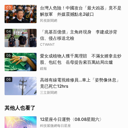
03
台灣人危險！中國攻台「最大凶器」竟不是
解放軍 外媒震撼點名2破口
民視新聞網
04
「兆基百億債」主角終現身 李建成涉背
信、侵占移送北檢
CTWANT
05
愛女成植物人獲千萬理賠 不滿女婿拿去炒
股、包紅包 岳母提告索百萬結局出爐
鏡報
06
高雄有線電視維修員…車上「姿勢像休息」
竟已死亡12hrs
三立新聞網
其他人也看了
12星座今日運勢〈08.08星期六〉
科技紫微網每日星座