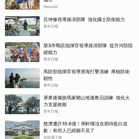
Newtalk
呂坤修視導操演部隊 強化國土防衛能力
青年日報
第3作戰區指揮官視導操演部隊 提升河防阻
絕能力
青年日報
馬防部指揮官視導濱海打擊演練 厚植防衛
韌性
青年日報
屏東後備旅瑪家鄉山地連教召訓練 強化火
力支援效能
青年日報
慈濟遭詐10.6億！周軒嘆沒在期待藍白道
歉：有些人已經聽不見了
自由電子報