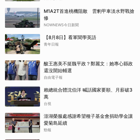
M1A2T首進桃機阻敵 雲豹甲車淡水野戰搶
修
NOWNEWS今日新聞
【8月8日】看軍聞學英語
青年日報
酸王惠美不挺魏平政？鄭麗文：她專心縣政
還沒開始輔選
自由電子報
賴總統合體沈伯洋 喊話國家要順、月薪破3
萬
台視
澎湖榮服處感謝希望種子基金會捐助學金讓
愛菊島延續
勁報