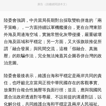
廣告（請繼續閱讀本文）
陸委會強調，中共當局長期對台採取雙軌併進的「兩
手策略」，一方面持續以軍機艦擾台，更在台灣東部
外海及周邊海空域，實施常態化灰帶侵擾，嚴重破壞
台海及區域和平穩定；另一方面，又大張旗鼓推促所
謂「融合發展」與民間交流，這種「假融合、真施
壓」的欺騙作法，完全無法掩蓋其企圖吞併台灣的政
治意圖。
陸委會最後表示，維護台海和平穩定是兩岸共同的責
任，也呼籲北京當局正視中華民國存在的客觀事實、
放棄對台複合性施壓等負面行徑；並且，應與我國民
選合法政府透過對等尊嚴、不設前提的溝通對話，以
化解分歧，共同維護台海和平穩定及兩岸人民福祉。