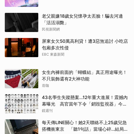
老父親嫌18歲女兒懷孕太丟臉！騙去河邊
「活活溺斃」
民視新聞網
屏東女欠50萬高利貸！遭3惡煞追討 小吃店
包廂多次性侵
EBC 東森新聞
女生內褲前面的「蝴蝶結」真正用途曝光！
不只裝飾還有2大神功能
造咖
43名學生失蹤懸案...12年重大進展！震撼內
幕曝光 高官當年下令「銷毀監視器」今遭
逮
鏡週刊
每天傳LINE關心！她2天聯絡不上25歲兒急
搭機衝東京 「聽1句話」當場心碎...結局看