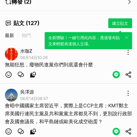
轉發 (2)
貼文 (127)
建立貼文
最新
熱門
全新體驗！一鍵引用此內容，透過發布貼
文來輕鬆表達個人立場。
水咖Z
06月14日10:26
無能狂怒，廢物民進黨你們到底還會什麼
取消
吳澤源
06月14日08:57
會晤中國國家主席習近平，實際上是CCP主席；KMT鄭主
席美國行連民主黨及共和黨黨主席都見不到，更別說行政部
會及國會議長，和平島鏈或歐美化成空砲蛋？