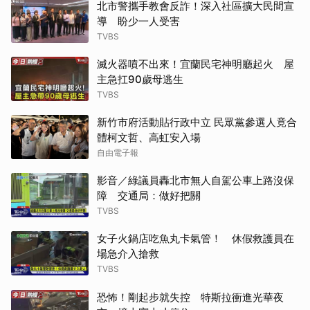
北市警攜手教會反詐！深入社區擴大民間宣
導 盼少一人受害
TVBS
滅火器噴不出來！宜蘭民宅神明廳起火 屋
主急扛90歲母逃生
TVBS
新竹市府活動貼行政中立 民眾黨參選人竟合
體柯文哲、高虹安入場
自由電子報
影音／綠議員轟北市無人自駕公車上路沒保
障 交通局：做好把關
TVBS
女子火鍋店吃魚丸卡氣管！ 休假救護員在
場急介入搶救
TVBS
恐怖！剛起步就失控 特斯拉衝進光華夜