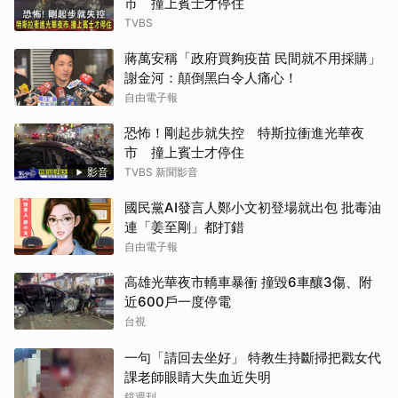
市 撞上賓士才停住
TVBS
蔣萬安稱「政府買夠疫苗 民間就不用採購」
謝金河：顛倒黑白令人痛心！
自由電子報
恐怖！剛起步就失控 特斯拉衝進光華夜
市 撞上賓士才停住
影音
TVBS 新聞影音
國民黨AI發言人鄭小文初登場就出包 批毒油
連「姜至剛」都打錯
自由電子報
高雄光華夜市轎車暴衝 撞毀6車釀3傷、附
近600戶一度停電
台視
一句「請回去坐好」 特教生持斷掃把戳女代
課老師眼睛大失血近失明
鏡週刊