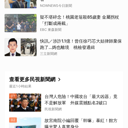
NOWNEWS今日新聞
疑不堪碎念！桃園老翁殺85歲妻 金屬拐杖
「打斷成兩截」
EBC 東森新聞
快訊／涉詐1.1億！曾任徐巧芯大姑律師棄保
跑了…媽也離境 桃檢發通緝
三立新聞網
查看更多民視新聞網
最近1小時結果
01
台灣人危險！中國攻台「最大凶器」竟
不是解放軍 外媒震撼點名2破口
民視新聞網
02
故宮南院小編回覆「幹嘛」暴紅！館方
曝光驚人真實身分