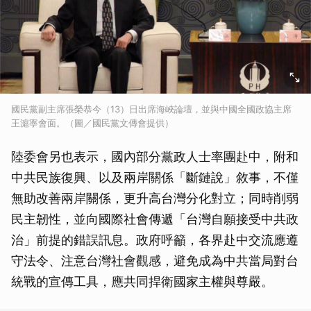
國民黨副主席張榮恭今（13）日出席海峽論壇，並與中國全國政協主席
王滬寧會面。（圖／國民黨文傳會提供）
陸委會另也表示，國內部分黨政人士率團赴中，附和
中共民族復興、以及兩岸關係「斷鏈說」敘事，不僅
無助改善兩岸關係，更升高台灣分化對立；同時削弱
民主韌性，並向國際社會傳遞「台灣自願接受中共政
治」前提的錯誤訊息。政府呼籲，各界赴中交流應遵
守法令、注意台灣社會觀感，避免成為中共當局對台
統戰的宣傳工具，應共同捍衛國家主權與尊嚴。