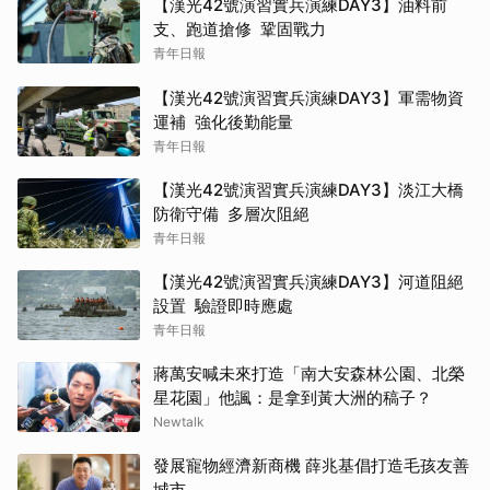
【漢光42號演習實兵演練DAY3】油料前
支、跑道搶修 鞏固戰力
青年日報
【漢光42號演習實兵演練DAY3】軍需物資
運補 強化後勤能量
青年日報
【漢光42號演習實兵演練DAY3】淡江大橋
防衛守備 多層次阻絕
青年日報
【漢光42號演習實兵演練DAY3】河道阻絕
設置 驗證即時應處
青年日報
蔣萬安喊未來打造「南大安森林公園、北榮
星花園」他諷：是拿到黃大洲的稿子？
Newtalk
發展寵物經濟新商機 薛兆基倡打造毛孩友善
城市