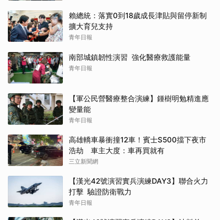
賴總統：落實0到18歲成長津貼與留停新制
擴大育兒支持
青年日報
南部城鎮韌性演習 強化醫療救護能量
青年日報
【軍公民營醫療整合演練】鍾樹明勉精進應
變量能
青年日報
高雄轎車暴衝撞12車！賓士S500擋下夜市
浩劫 車主大度：車再買就有
三立新聞網
【漢光42號演習實兵演練DAY3】聯合火力
打擊 驗證防衛戰力
青年日報