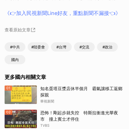
《👉加入民視新聞Line好友，重點新聞不漏接👈》
查看原始文章
#中共
#陸委會
#台灣
#交流
#政治
國內
更多國內相關文章
01
知名蛋塔豆漿店休半個月 霸氣讓移工返鄉
探親
華視新聞
02
恐怖！剛起步就失控 特斯拉衝進光華夜
市 撞上賓士才停住
TVBS