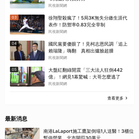
民視新聞網
03
徐翔聖殺瘋了！5局3K無失分繳生涯代
表作！防禦率0.83完全宰制
民視新聞網
04
國民黨要傻眼了！見柯志恩民調「追上
賴瑞隆」嗨翻 真相出爐臉超腫
民視新聞網
05
大盤紅翻綠開震「三大法人狂倒442
億」！網見1幕驚喊：大哥怎麼逃了
民視新聞網
查看更多
最新消息
南港LaLaport施工鷹架倒塌1人送醫！3櫃位
暫停營業 北市開罰30萬元