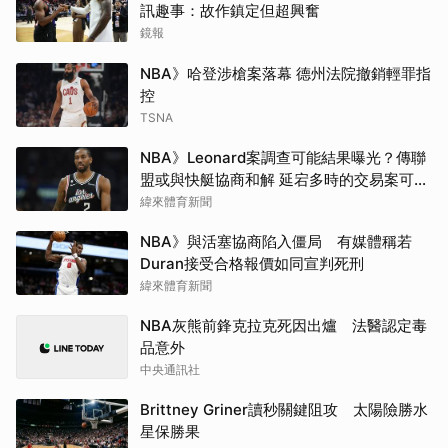
訊趣事：故作鎮定但超興奮
鏡報
NBA》哈登涉槍案落幕 德州法院撤銷輕罪指
控
TSNA
NBA》Leonard案調查可能結果曝光？傳聯
盟或與快艇協商和解 延宕多時的交易案可望
於開季前成行
緯來體育新聞
NBA》與活塞協商陷入僵局 有媒體稱若
Duran接受合格報價如同宣判死刑
緯來體育新聞
NBA灰熊前鋒克拉克死因出爐 法醫認定毒
品意外
中央通訊社
Brittney Griner讀秒關鍵阻攻 太陽險勝水
星保勝果