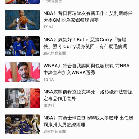
中天電視台
NBA》昔日柯瑞隊友有新工作！艾利斯轉任
大學GM 盼為家鄉籃球圓夢
TSNA
NBA》氣氛好！Butler惡搞Curry「蝙蝠
俠」照 引Curry現身笑回：有什麼毛病嗎
緯來體育新聞
WNBA》符合自我認同與包容規範 前NBA
中鋒宣布加入WNBA選秀
TSNA
NBA灰熊前鋒克拉克猝死 洛杉磯郡法醫認
定毒品作用意外
路透社
NBA》前勇士球星Ellis轉戰大學籃球 出任奧
爾康州大男籃總經理
緯來體育新聞