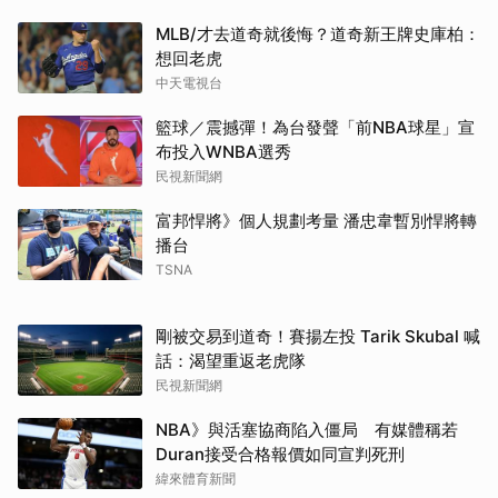
MLB/才去道奇就後悔？道奇新王牌史庫柏：
想回老虎
中天電視台
籃球／震撼彈！為台發聲「前NBA球星」宣
布投入WNBA選秀
民視新聞網
富邦悍將》個人規劃考量 潘忠韋暫別悍將轉
播台
TSNA
剛被交易到道奇！賽揚左投 Tarik Skubal 喊
話：渴望重返老虎隊
民視新聞網
NBA》與活塞協商陷入僵局 有媒體稱若
Duran接受合格報價如同宣判死刑
緯來體育新聞