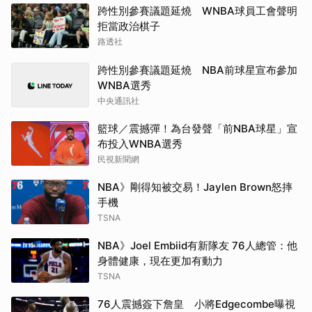
跨性別參賽議題延燒 WNBA球員工會聲明
拒當政治棋子
路透社
跨性別參賽議題延燒 NBA前球星宣布參加
WNBA選秀
中央通訊社
籃球／震撼彈！為台發聲「前NBA球星」宣
布投入WNBA選秀
民視新聞網
NBA》剛得知被交易！Jaylen Brown怒摔
手機
TSNA
NBA》Joel Embiid有新隊友 76人總管：他
身體健康，現在更加有動力
TSNA
76人震撼簽下詹皇 小將Edgecombe曝視