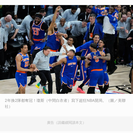
2年換2隊都奪冠！瓊斯（中間白衣者）寫下超狂NBA開局。（圖／美聯
社）
廣告（請繼續閱讀本文）