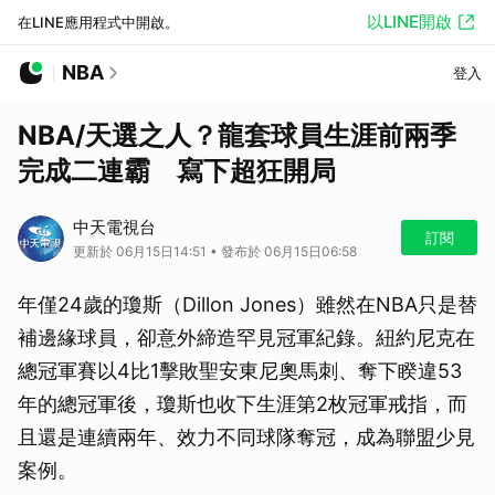
以LINE開啟
在LINE應用程式中開啟。
NBA
登入
NBA/天選之人？龍套球員生涯前兩季
完成二連霸 寫下超狂開局
中天電視台
訂閱
更新於 06月15日14:51 • 發布於 06月15日06:58
年僅24歲的瓊斯（Dillon Jones）雖然在NBA只是替
補邊緣球員，卻意外締造罕見冠軍紀錄。紐約尼克在
總冠軍賽以4比1擊敗聖安東尼奧馬刺、奪下睽違53
年的總冠軍後，瓊斯也收下生涯第2枚冠軍戒指，而
且還是連續兩年、效力不同球隊奪冠，成為聯盟少見
案例。