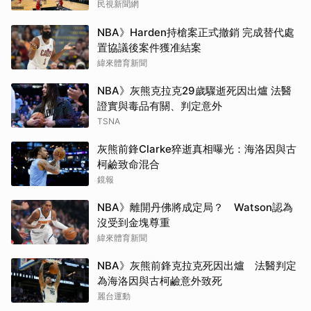
民視新聞網
NBA》Harden持槍案正式撤銷 完成替代處
置協議後案件獲准結案
緯來體育新聞
NBA》灰熊克拉克29歲驟逝死因出爐 法醫
證實與毒品有關、判定意外
TSNA
灰熊前鋒Clarke猝逝真相曝光：海洛因與古
柯鹼致命混合
鏡報
NBA》離開丹佛將成定局？ Watson認為
沒受到金塊尊重
緯來體育新聞
NBA》灰熊前鋒克拉克死因出爐 法醫判定
為海洛因與古柯鹼意外致死
麗台運動