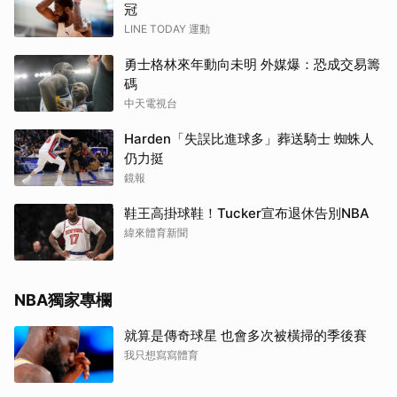
冠
LINE TODAY 運動
勇士格林來年動向未明 外媒爆：恐成交易籌
碼
中天電視台
Harden「失誤比進球多」葬送騎士 蜘蛛人
仍力挺
鏡報
鞋王高掛球鞋！Tucker宣布退休告別NBA
緯來體育新聞
NBA獨家專欄
就算是傳奇球星 也會多次被橫掃的季後賽
我只想寫寫體育