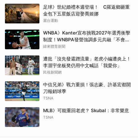
足球》世紀婚禮本週登場！ C羅返鄉砸重
金包下五星飯店迎娶喬姬娜
麗台運動
WNBA》Kanter宣布挑戰2027年選秀衝擊
制度！WNBPA發聲強調多元共融「不會成
為政治棋子」
緯來體育新聞
遭批「沒先發還蹭流量」老虎小編遭炎上！
李灝宇坐板凳仍用中文喊話「我愛你」
民視新聞網
中信兄弟》戰力重損！張志豪、許基宏都開
刀報銷球季
TSNA
MLB》可能重回老虎？ Skubal：非常樂意
TSNA