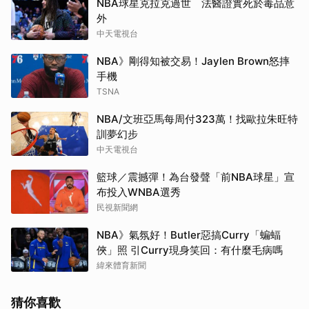
NBA球星克拉克過世 法醫證實死於毒品意
外
中天電視台
NBA》剛得知被交易！Jaylen Brown怒摔
手機
TSNA
NBA/文班亞馬每周付323萬！找歐拉朱旺特
訓夢幻步
中天電視台
籃球／震撼彈！為台發聲「前NBA球星」宣
布投入WNBA選秀
民視新聞網
NBA》氣氛好！Butler惡搞Curry「蝙蝠
俠」照 引Curry現身笑回：有什麼毛病嗎
緯來體育新聞
猜你喜歡