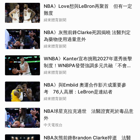
NBA》Love想與LeBron再聚首 但有一定
難度
緯來體育新聞
NBA》灰熊前鋒Clarke死因揭曉 法醫判定
為藥物使用過量意外
緯來體育新聞
WNBA》Kanter宣布挑戰2027年選秀衝擊
制度！WNBPA發聲強調多元共融「不會成
為政治棋子」
緯來體育新聞
NBA》與Embiid 奧運合作影片成重要參
考 76人高層：LeBron是連結者
緯來體育新聞
NBA球星克拉克過世 法醫證實死於毒品意
外
中天電視台
NBA灰熊前鋒Brandon Clarke猝逝 法醫