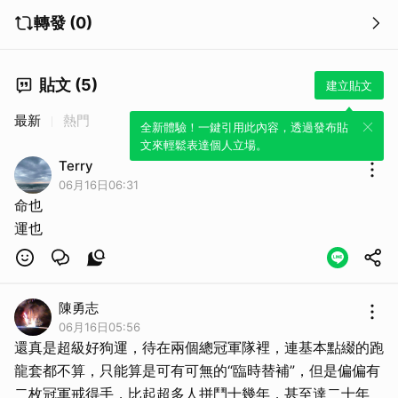
轉發 (0)
貼文 (5)
建立貼文
最新
熱門
全新體驗！一鍵引用此內容，透過發布貼
文來輕鬆表達個人立場。
Terry
06月16日06:31
命也
運也
陳勇志
06月16日05:56
還真是超級好狗運，待在兩個總冠軍隊裡，連基本點綴的跑
龍套都不算，只能算是可有可無的“臨時替補”，但是偏偏有
二枚冠軍戒得手，比起超多人拼鬥十幾年，甚至達二十年