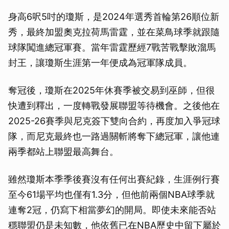
身高6呎5吋的瓊斯，是2024年選秀首輪第26順位新
秀，最終加盟奧克拉荷馬雷霆，並在菜鳥球季就跟隨
球隊闖進總冠軍賽。當年雷霆歷經7戰苦戰擊敗溜馬
封王，讓瓊斯生涯第一年便成為冠軍隊成員。
奪冠後，瓊斯在2025年休賽季被交易到巫師，但很
快遭到釋出，一度轉戰發展聯盟等待機會。之後他在
2025-26賽季與尼克簽下雙向合約，再度加入爭冠球
隊，而尼克最終也一路過關斬將奪下總冠軍，讓他連
兩季都站上聯盟最高舞台。
雖然瓊斯本季季後賽沒有任何出賽紀錄，生涯例行賽
至今61場平均也僅有1.3分，但他前兩個NBA球季就
連奪2冠，仍寫下相當夢幻的開局。即使未來能否站
穩聯盟仍是未知數，他依舊已在NBA歷史中留下屬於