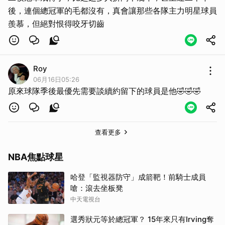
後，連個總冠軍的毛都沒有，真會讓那些各隊主力明星球員
羨慕，但絕對恨得咬牙切齒
Roy
06月16日05:26
原來球隊季後最優先需要談續約留下的球員是他🤣🤣🤣
取消
查看更多
NBA焦點球星
哈登「監視器防守」成箭靶！前騎士成員
嗆：滾去坐板凳
中天電視台
選秀狀元等於總冠軍？ 15年來只有Irving奪