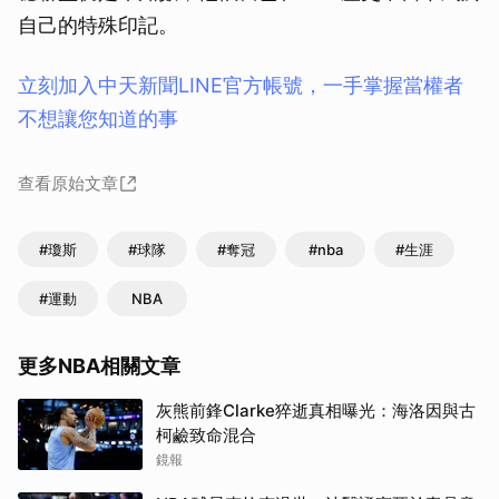
自己的特殊印記。
立刻加入中天新聞LINE官方帳號，一手掌握當權者
不想讓您知道的事
查看原始文章
#瓊斯
#球隊
#奪冠
#nba
#生涯
#運動
NBA
更多NBA相關文章
灰熊前鋒Clarke猝逝真相曝光：海洛因與古
柯鹼致命混合
鏡報