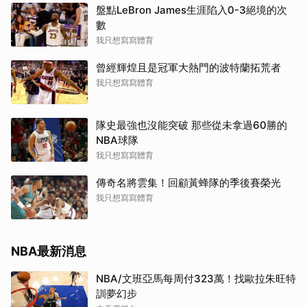
盤點LeBron James生涯陷入0-3絕境的次
數
我只想寫寫體育
曾經輝煌且是冠軍大熱門的波特蘭拓荒者
我只想寫寫體育
隊史最強也沒能突破 那些從未拿過60勝的
NBA球隊
我只想寫寫體育
傳奇名將雲集！回顧黃蜂隊的季後賽榮光
我只想寫寫體育
NBA最新消息
NBA/文班亞馬每周付323萬！找歐拉朱旺特
訓夢幻步