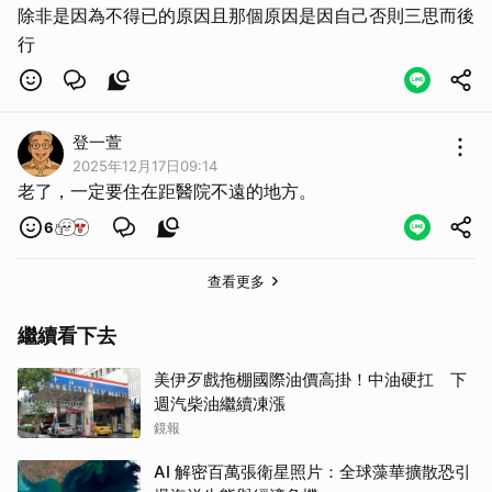
除非是因為不得已的原因且那個原因是因自己否則三思而後
行
登一萱
2025年12月17日09:14
老了，一定要住在距醫院不遠的地方。
6
查看更多
繼續看下去
美伊歹戲拖棚國際油價高掛！中油硬扛 下
週汽柴油繼續凍漲
鏡報
AI 解密百萬張衛星照片：全球藻華擴散恐引