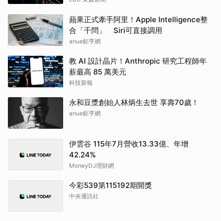
蘋果正式牽手阿里！Apple Intelligence整
合「千問」 Siri可直接調用
anue鉅亨網
教 AI 設計晶片！Anthropic 研究工程師年
薪最高 85 萬美元
科技新報
永和豆漿創始人林炳生去世 享壽70歲！
anue鉅亨網
伊雲谷 115年7月營收13.33億、年增
42.24%
MoneyDJ理財網
今彩539第115192期開獎
中央通訊社