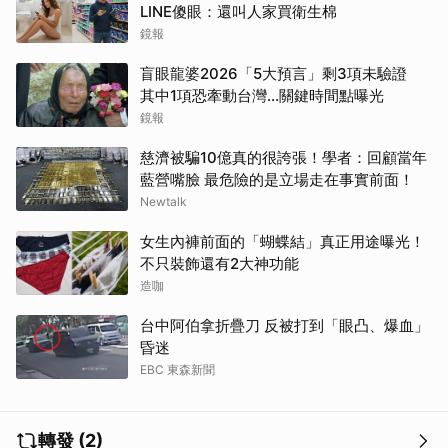
LINE傻眼：還叫人家買衛生棉
鏡報
盲眼龍婆2026「5大預言」剩3項未驗證
其中1項恐牽動台灣...關鍵時間點曝光
鏡報
慈濟被騙10億真的很誇張！學者：回顧當年
藍營嘴臉 最危險的是立場走在事實前面！
Newtalk
取消
女生內褲前面的「蝴蝶結」真正用途曝光！
不只裝飾還有2大神功能
造咖
台中阿伯拿折疊刀 反被打到「眼凸、爆血」
昏迷
EBC 東森新聞
轉發 (2)