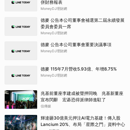
併財務報表
MoneyDJ理財網
德麥 公告本公司董事會補選第二屆永續發展
委員會委員一席
MoneyDJ理財網
德麥 公告本公司董事會重要決議事項
MoneyDJ理財網
德麥 115年7月營收5.93億、年增8.75%
MoneyDJ理財網
兆基前董座李建成被聲押同晚 兆基新董座
宣布閃辭 宏碁恐得派律師進駐了
信傳媒
輝達砸30億美元押注AI電力基建！傳入股
Lancium 20%、布局「星際之門」資料中心