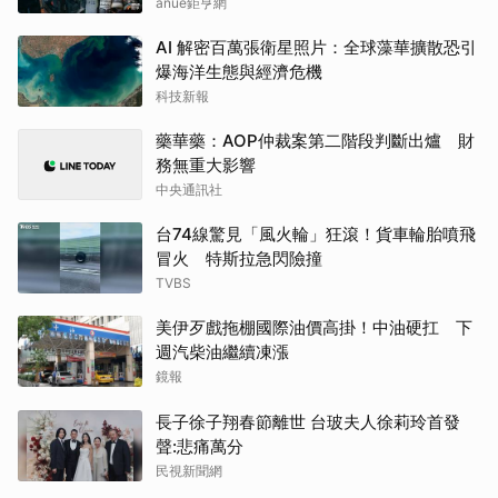
anue鉅亨網
AI 解密百萬張衛星照片：全球藻華擴散恐引
爆海洋生態與經濟危機
科技新報
藥華藥：AOP仲裁案第二階段判斷出爐 財
務無重大影響
中央通訊社
台74線驚見「風火輪」狂滾！貨車輪胎噴飛
冒火 特斯拉急閃險撞
TVBS
美伊歹戲拖棚國際油價高掛！中油硬扛 下
週汽柴油繼續凍漲
鏡報
長子徐子翔春節離世 台玻夫人徐莉玲首發
聲:悲痛萬分
民視新聞網