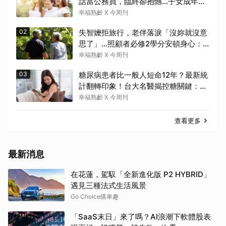
話當公務員，臨終卻抱憾…子女成年
後，接納與欣賞就夠了
幸福熟齡 X 今周刊
02
失智嬤拒旅行，老伴落淚「沒妳就沒意
思了」…照顧者必修2學分安頓身心：
現在「這樣」就好了
幸福熟齡 X 今周刊
03
糖尿病患者比一般人短命12年？最新統
計翻轉印象！台大名醫揭控糖關鍵：與
糖尿病為友、天長地久
幸福熟齡 X 今周刊
查看更多
最新消息
在花蓮，駕馭「全新進化版 P2 HYBRID」
遇見三種法式生活風景
Go Choice購車趣
「SaaS末日」來了嗎？AI浪潮下軟體股表