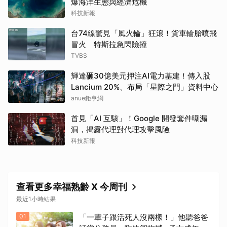
爆海洋生態與經濟危機
科技新報
台74線驚見「風火輪」狂滾！貨車輪胎噴飛
冒火 特斯拉急閃險撞
TVBS
輝達砸30億美元押注AI電力基建！傳入股
Lancium 20%、布局「星際之門」資料中心
anue鉅亨網
首見「AI 互駭」！Google 開發套件曝漏
洞，揭露代理對代理攻擊風險
科技新報
查看更多幸福熟齡 X 今周刊
最近1小時結果
01
「一輩子跟活死人沒兩樣！」他聽爸爸