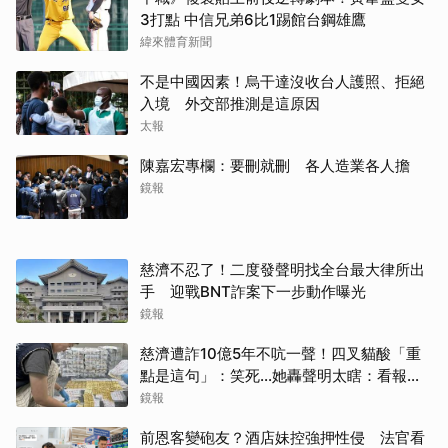
3打點 中信兄弟6比1踢館台鋼雄鷹
緯來體育新聞
不是中國因素！烏干達沒收台人護照、拒絕
入境 外交部推測是這原因
太報
陳嘉宏專欄：要刪就刪 各人造業各人擔
鏡報
慈濟不忍了！二度發聲明找全台最大律所出
手 迎戰BNT詐案下一步動作曝光
鏡報
慈濟遭詐10億5年不吭一聲！四叉貓酸「重
點是這句」：笑死...她轟聲明太瞎：看報紙
才知被騙
鏡報
前恩客變砲友？酒店妹控強押性侵 法官看