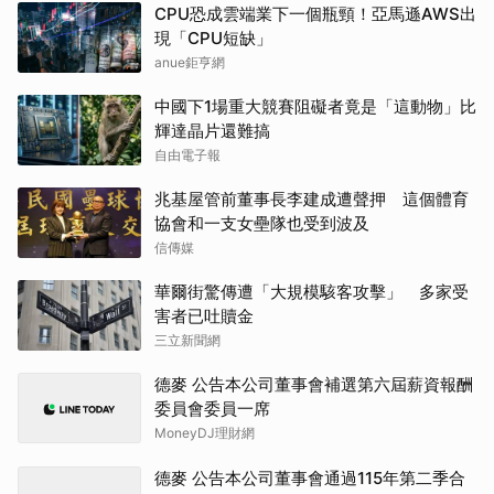
CPU恐成雲端業下一個瓶頸！亞馬遜AWS出
現「CPU短缺」
anue鉅亨網
中國下1場重大競賽阻礙者竟是「這動物」比
輝達晶片還難搞
自由電子報
兆基屋管前董事長李建成遭聲押 這個體育
協會和一支女壘隊也受到波及
信傳媒
華爾街驚傳遭「大規模駭客攻擊」 多家受
害者已吐贖金
三立新聞網
德麥 公告本公司董事會補選第六屆薪資報酬
委員會委員一席
MoneyDJ理財網
德麥 公告本公司董事會通過115年第二季合