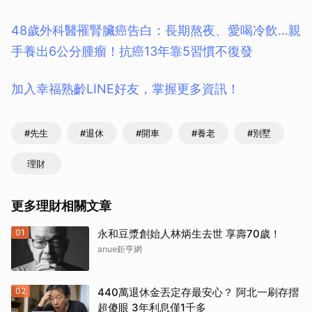
48歲外科醫罹腎臟癌告白：長期熬夜、愛喝冷飲…親
手養出6公分腫瘤！抗癌13年靠5習慣不復發
加入幸福熟齡LINE好友，掌握更多資訊！
#先生
#退休
#開車
#養老
#別墅
理財
更多理財相關文章
01
永和豆漿創始人林炳生去世 享壽70歲！
anue鉅亨網
02
440萬退休金丟定存最安心？ 阿北一刷存摺
超傻眼 3年利息僅1千多