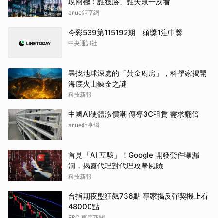
現兩極：誰獲勝、誰失敗一次看
anue鉅亨網
今彩539第115192期 頭獎1注中獎
中央通訊社
尋找地球深處的「黃金廚房」，科學家揭開
海底火山鍊金之謎
科技新報
中國AI硬體漲價潮 傳導3C租賃 需求翻倍
anue鉅亨網
首見「AI 互駭」！Google 開發套件曝漏
洞，揭露代理對代理攻擊風險
科技新報
台指期夜盤狂飆736點 專家揭反彈契機上看
48000點
EBC 東森新聞