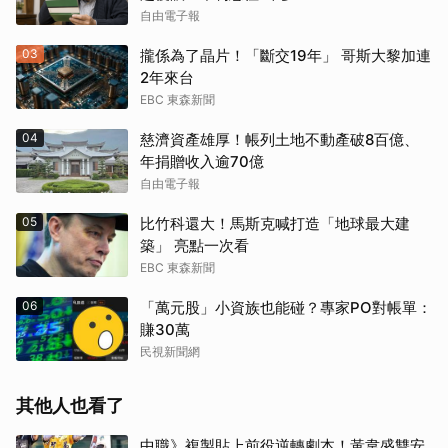
自由電子報
03
攏係為了晶片！「斷交19年」 哥斯大黎加連
2年來台
EBC 東森新聞
04
慈濟資產雄厚！帳列土地不動產破8百億、
年捐贈收入逾70億
自由電子報
05
比竹科還大！馬斯克喊打造「地球最大建
築」 亮點一次看
EBC 東森新聞
06
「萬元股」小資族也能碰？專家PO對帳單：
賺30萬
民視新聞網
其他人也看了
中職》複製貼上前役逆轉劇本！黃韋盛雙安