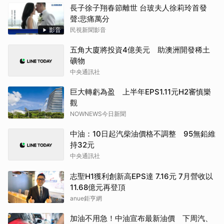
長子徐子翔春節離世 台玻夫人徐莉玲首發
聲:悲痛萬分
影音
民視新聞影音
五角大廈將投資4億美元 助澳洲開發稀土
礦物
中央通訊社
巨大轉虧為盈 上半年EPS1.11元H2審慎樂
觀
NOWNEWS今日新聞
中油：10日起汽柴油價格不調整 95無鉛維
持32元
中央通訊社
志聖H1獲利創新高EPS達 7.16元 7月營收以
11.68億元再登頂
anue鉅亨網
加油不用急！中油宣布最新油價 下周汽、