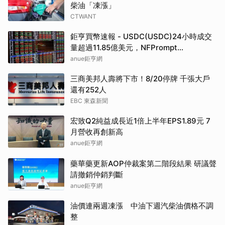
柴油「凍漲」
CTWANT
鉅亨買幣速報 - USDC(USDC)24小時成交
量超過11.85億美元，NFPrompt
Token(NFP)24小時漲幅達66.2%
anue鉅亨網
三商美邦人壽將下市！8/20停牌 千張大戶
還有252人
EBC 東森新聞
宏致Q2純益成長近1倍上半年EPS1.89元 7
月營收再創新高
anue鉅亨網
藥華藥更新AOP仲裁案第二階段結果 研議聲
請撤銷仲銷判斷
anue鉅亨網
油價連兩週凍漲 中油下週汽柴油價格不調
整