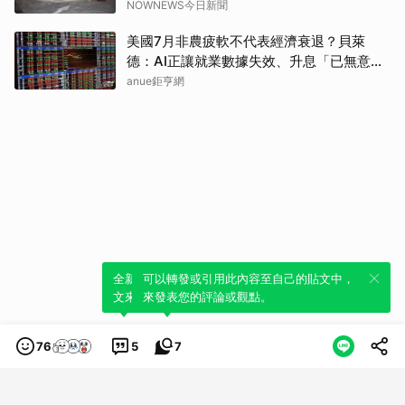
NOWNEWS今日新聞
美國7月非農疲軟不代表經濟衰退？貝萊
德：AI正讓就業數據失效、升息「已無意
義」
anue鉅亨網
全新體驗！一鍵引用此內容，透過發布貼
可以轉發或引用此內容至自己的貼文中，
文來輕鬆表達個人立場。
來發表您的評論或觀點。
76
5
7
類別