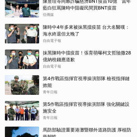
陳昱瑄等同夥詐騙慈濟BNT疫苗10億 當年
藍白狂罵陳時中阻礙民間買BNT疫苗
信傳媒
陳時中4年多來被抹黑擋疫苗 台大名醫嘆：
海水終退但太晚了
自由電子報
抹黑陳時中擋疫苗！張育萌曝柯文哲險撒28
億納稅錢應道歉
自由電子報
第4作戰區指揮官視導操演部隊 檢視指揮鏈
效能
青年日報
第5作戰區指揮官視導操演部隊 強化關鍵設
施安全
青年日報
馬防部驗證重要港灘暨聯外道路防護 厚植防
衛韌性