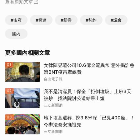
查看原始文章
#市府
#輝達
#新壽
#契約
#議會
國內
更多國內相關文章
01
女律陳昱瑄公司10.6億金流異常 意外揭詐慈
濟BNT疫苗牽線費
自由電子報
02
我不是清潔員！保全「拒倒垃圾」上班3天
被炒 找法院討公道結果出爐
三立新聞網
03
地下墳墓遷葬…挖3.6米深「已見400座」！
今辦法會安撫祖先
三立新聞網