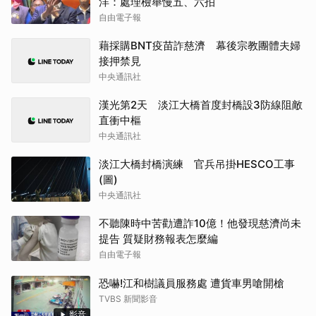
洋：處理檢舉慢五、六拍
自由電子報
藉採購BNT疫苗詐慈濟 幕後宗教團體夫婦
接押禁見
中央通訊社
漢光第2天 淡江大橋首度封橋設3防線阻敵
直衝中樞
中央通訊社
淡江大橋封橋演練 官兵吊掛HESCO工事
(圖)
中央通訊社
不聽陳時中苦勸遭詐10億！他發現慈濟尚未
提告 質疑財務報表怎麼編
自由電子報
恐嚇!江和樹議員服務處 遭貨車男嗆開槍
TVBS 新聞影音
影音