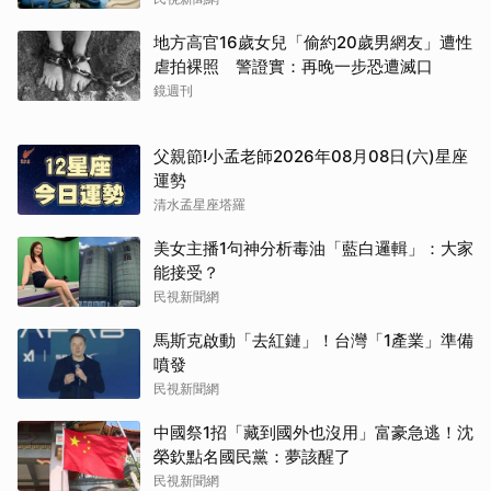
地方高官16歲女兒「偷約20歲男網友」遭性
虐拍裸照 警證實：再晚一步恐遭滅口
鏡週刊
父親節!小孟老師2026年08月08日(六)星座
運勢
清水孟星座塔羅
美女主播1句神分析毒油「藍白邏輯」：大家
能接受？
民視新聞網
馬斯克啟動「去紅鏈」！台灣「1產業」準備
噴發
民視新聞網
中國祭1招「藏到國外也沒用」富豪急逃！沈
榮欽點名國民黨：夢該醒了
民視新聞網