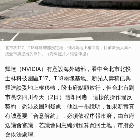
北市科T17、T18輝達總部預定地，但因為地上權問題，目前新光人壽不
接受市府提出的條件。（資料照片／張哲偉攝）
輝達（NVIDIA）有意設海外總部，看中台北市北投
士林科技園區T17、T18兩塊基地。新光人壽稱已與
輝達談妥地上權移轉，盼市府點頭放行，但台北市副
市長李四川今天（2日）隨即回應，這樣的操作違反
契約，恐涉及圖利疑慮；他進一步說明，如果新壽真
有誠意要「合意解約」，必須依程序報市府，由市府
送議會審議，若議會同意編列預算買回土地，市府必
會依法處理。