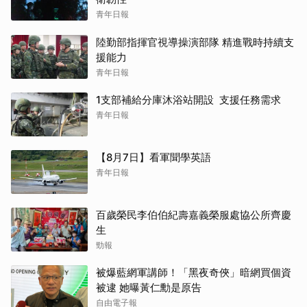
青年日報
陸勤部指揮官視導操演部隊 精進戰時持續支
援能力
青年日報
1支部補給分庫沐浴站開設 支援任務需求
青年日報
【8月7日】看軍聞學英語
青年日報
百歲榮民李伯伯紀壽嘉義榮服處協公所齊慶
生
勁報
被爆藍網軍講師！「黑夜奇俠」暗網買個資
被逮 她曝黃仁勳是原告
自由電子報