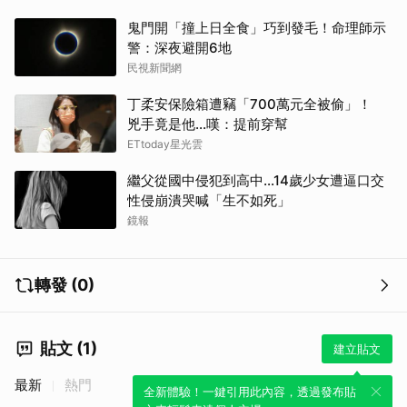
鬼門開「撞上日全食」巧到發毛！命理師示
警：深夜避開6地
民視新聞網
丁柔安保險箱遭竊「700萬元全被偷」！
兇手竟是他...嘆：提前穿幫
ETtoday星光雲
繼父從國中侵犯到高中…14歲少女遭逼口交
性侵崩潰哭喊「生不如死」
鏡報
轉發 (0)
貼文 (1)
建立貼文
最新
熱門
全新體驗！一鍵引用此內容，透過發布貼