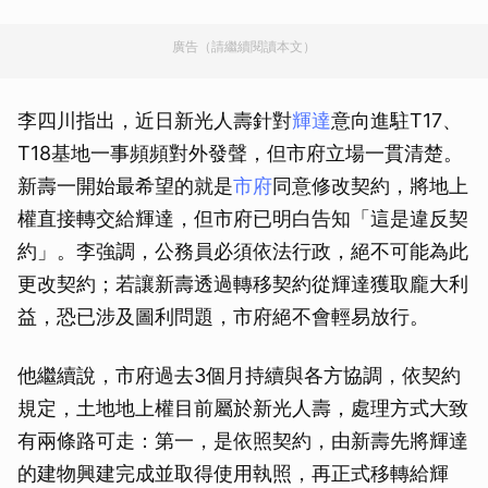
廣告（請繼續閱讀本文）
李四川指出，近日新光人壽針對
輝達
意向進駐T17、
T18基地一事頻頻對外發聲，但市府立場一貫清楚。
新壽一開始最希望的就是
市府
同意修改契約，將地上
權直接轉交給輝達，但市府已明白告知「這是違反契
約」。李強調，公務員必須依法行政，絕不可能為此
更改契約；若讓新壽透過轉移契約從輝達獲取龐大利
益，恐已涉及圖利問題，市府絕不會輕易放行。
他繼續說，市府過去3個月持續與各方協調，依契約
規定，土地地上權目前屬於新光人壽，處理方式大致
有兩條路可走：第一，是依照契約，由新壽先將輝達
的建物興建完成並取得使用執照，再正式移轉給輝