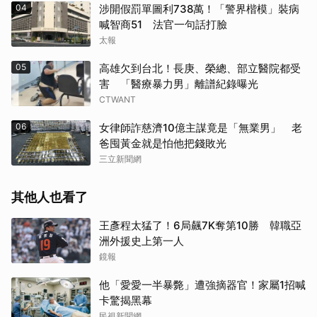
04
涉開假罰單圖利738萬！「警界楷模」裝病
喊智商51 法官一句話打臉
太報
05
高雄欠到台北！長庚、榮總、部立醫院都受
害 「醫療暴力男」離譜紀錄曝光
CTWANT
06
女律師詐慈濟10億主謀竟是「無業男」 老
爸囤黃金就是怕他把錢敗光
三立新聞網
其他人也看了
王彥程太猛了！6局飆7K奪第10勝 韓職亞
洲外援史上第一人
鏡報
他「愛愛一半暴斃」遭強摘器官！家屬1招喊
卡驚揭黑幕
民視新聞網