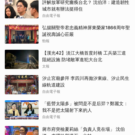
評解放軍研究癱瘓台北？ 沈伯洋：建造韌性
城市就有辦法挺得住
自由電子報
弘揚關聖帝君忠義精神屏東榮家1866周年聖
誕祝壽誠心莊嚴
勁報
【漢光42】淡江大橋首度封橋 工兵築三道
阻絕設施 防堵敵軍進犯大台北
太報
汐止宮廟參拜 李四川再拋汐東線、汐止民生
線軌道建設
自由電子報
「藍營太陽多」被問是不是后羿？鄭麗文：
我不是把太陽射下來的人
自由電子報
蔣市府突檢夏莉絲「負責人竟在場」 沈伯