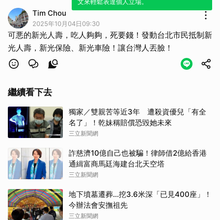
文來輕鬆表達個人立場。
Tim Chou
2025年10月04日09:30
可悪的新光人壽，吃人夠夠，死要錢！發動台北市民抵制新
光人壽，新光保險、新光車險！讓台灣人丟臉！
繼續看下去
獨家／雙親苦等近3年 遭殺資優兒「有全
名了」！乾妹稱賠償恐毀她未來
三立新聞網
詐慈濟10億自己也被騙！律師借2億給香港
通緝富商馬廷海建台北天空塔
三立新聞網
地下墳墓遷葬…挖3.6米深「已見400座」！
今辦法會安撫祖先
三立新聞網