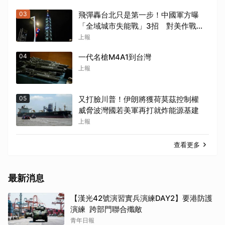
03
飛彈轟台北只是第一步！中國軍方曝
「全域城市失能戰」3招 對美作戰也
適用
上報
04
一代名槍M4A1到台灣
上報
05
又打臉川普！伊朗將獲荷莫茲控制權
威脅波灣國若美軍再打就炸能源基建
上報
查看更多
最新消息
【漢光42號演習實兵演練DAY2】要港防護
演練 跨部門聯合殲敵
青年日報