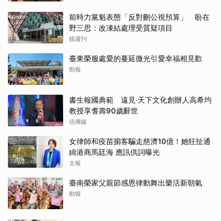
前時力黨魁表態「反對刪公視預算」 盼在
野三思：改凍結處理受質疑項目
鏡週刊
臺東榮服處愛的蔓延微光引愛幸福相見歡
勁報
書生報國典範 遠見‧天下文化創辦人高希均
教授享耆壽90歲辭世
信傳媒
女律師和疫苗掮客騙走慈濟10億！她狂扯通
緝港商馬廷海 應訊供詞曝光
太報
臺南榮家父親節感恩律動舞出樂活新朝氣
勁報