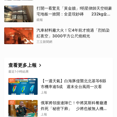
取消
打開一看驚見「黃金牆」!明星律師天空樹豪
宅地板一掀開：全是現鈔磚 232kg金山
震撼影像曝
鏡報
汽車材料廠大火！它4年前才燒過「烈焰染
紅夜空」3000平方公尺燒精光
三立新聞網
查看更多上報
最近1小時結果
01
【一週天氣】白海豚侵襲北北基等6縣
市機率逾5成 週末全台風雨一次看
上報
02
俄軍將領接連陣亡！中將莫斯科餐廳遭
炸死「秘密下葬」 少將也被無人機擊
殺
上報