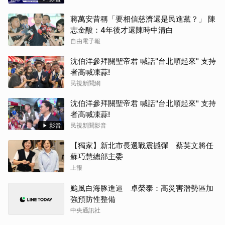
蔣萬安昔稱「要相信慈濟還是民進黨？」 陳
志金酸：4年後才還陳時中清白
自由電子報
沈伯洋參拜關聖帝君 喊話"台北順起來" 支持
者高喊凍蒜!
民視新聞網
沈伯洋參拜關聖帝君 喊話"台北順起來" 支持
者高喊凍蒜!
影音
民視新聞影音
【獨家】新北市長選戰震撼彈 蔡英文將任
蘇巧慧總部主委
上報
颱風白海豚進逼 卓榮泰：高災害潛勢區加
強預防性整備
中央通訊社