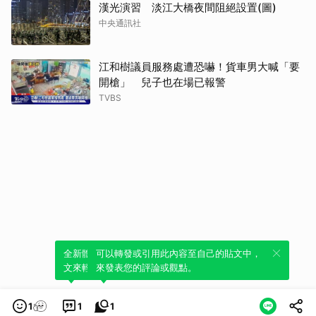
漢光演習 淡江大橋夜間阻絕設置(圖)
中央通訊社
江和樹議員服務處遭恐嚇！貨車男大喊「要
開槍」 兒子也在場已報警
TVBS
全新體驗！一鍵引用此內容，透過發布貼
可以轉發或引用此內容至自己的貼文中，
文來輕鬆表達個人立場。
來發表您的評論或觀點。
1
1
1