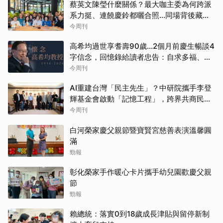
蔡英文陳瑩什麼關係？最大咖主委為何跨派
系力挺、連饒慶鈴都曬合照...同場背後藏政
壇合作內幕？
今周刊
高希均過世享耆壽90歲…2個月前慶生暢談4
字信念，回憶錄給讀者忠告：自求多福、一
切靠自己爭氣
今周刊
AI重建台灣「民主先生」？中研院攜手李登
輝基金會啟動「記憶工程」，跨界共商民主
傳承契機
今周刊
白河榮家慶父親節暨寶賢宮慈善表演溫馨圓
滿
勁報
彰化榮家手作暖心卡片攜手幼兒園歡慶父親
節
勁報
賴總統：落實0到18歲成長津貼與留停新制