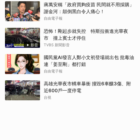
蔣萬安稱「政府買夠疫苗 民間就不用採購」
謝金河：顛倒黑白令人痛心！
自由電子報
恐怖！剛起步就失控 特斯拉衝進光華夜
市 撞上賓士才停住
影音
TVBS 新聞影音
國民黨AI發言人鄭小文初登場就出包 批毒油
連「姜至剛」都打錯
自由電子報
高雄光華夜市轎車暴衝 撞毀6車釀3傷、附
近600戶一度停電
台視