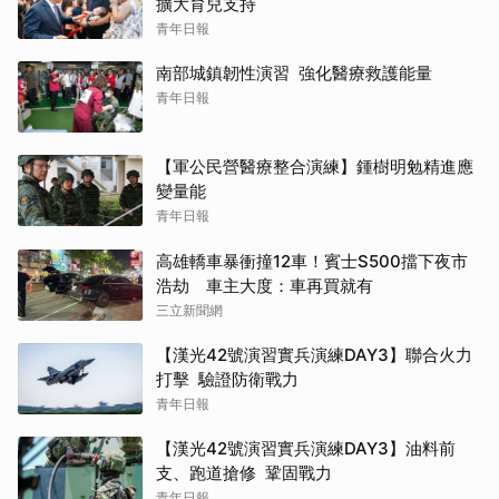
擴大育兒支持
青年日報
南部城鎮韌性演習 強化醫療救護能量
青年日報
【軍公民營醫療整合演練】鍾樹明勉精進應
變量能
青年日報
高雄轎車暴衝撞12車！賓士S500擋下夜市
浩劫 車主大度：車再買就有
三立新聞網
【漢光42號演習實兵演練DAY3】聯合火力
打擊 驗證防衛戰力
青年日報
【漢光42號演習實兵演練DAY3】油料前
支、跑道搶修 鞏固戰力
青年日報