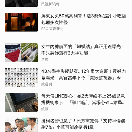
民視新聞網
屏東女欠50萬高利貸！遭3惡煞追討 小吃店
包廂多次性侵
EBC 東森新聞
女生內褲前面的「蝴蝶結」真正用途曝光！
不只裝飾還有2大神功能
造咖
43名學生失蹤懸案...12年重大進展！震撼內
幕曝光 高官當年下令「銷毀監視器」今遭
逮
鏡週刊
每天傳LINE關心！她2天聯絡不上25歲兒急
搭機衝東京 「聽1句話」當場心碎...結局看
哭網
鏡報
挺柯名醫也急了！民眾黨驚傳「支持率慘崩
剩7%」小草可能改挺另1黨