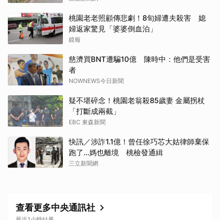
桃園老老照顧傳悲劇！8旬婦遭夫殺害 媳
婦返家驚見「婆婆倒血泊」
鏡報
慈濟買BNT遭騙10億 陳時中：他們是受害
者
NOWNEWS今日新聞
疑不堪碎念！桃園老翁殺85歲妻 金屬拐杖
「打斷成兩截」
EBC 東森新聞
快訊／涉詐1.1億！曾任徐巧芯大姑律師棄保
跑了…媽也離境 桃檢發通緝
三立新聞網
查看更多中央通訊社
最近1小時結果