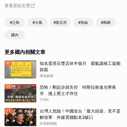
查看原始文章
#之島
#大風
#新北市
#視線
#島嶼
國內
更多國內相關文章
01
知名蛋塔豆漿店休半個月 霸氣讓移工返鄉
探親
華視新聞
02
恐怖！剛起步就失控 特斯拉衝進光華夜
市 撞上賓士才停住
TVBS
03
台灣人危險！中國攻台「最大凶器」竟不是
解放軍 外媒震撼點名2破口
民視新聞網