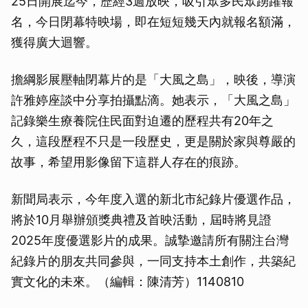
25日開展迄今，歷經3週放映，吸引眾多民眾踴躍報
名，今日閉幕特映場，即在短短幾天內就報名額滿，
獲得廣大迴響。
擔綱影展壓軸閉幕片的是「大風之島」，映後，導演
許雅婷座談中分享拍攝點滴。她表示，「大風之島」
記錄樂生療養院住民面對迫遷的歷程共有20年之
久，這段歷程不只是一段歷史，更是關於家與尊嚴的
故事，希望用影像留下這群人存在的痕跡。
新聞局表示，今年度入選的新北市紀錄片優選作品，
將於10月舉辦頒獎典禮及首映活動，屆時將見證
2025年度優選影片的成果。誠摯邀請所有關注台灣
紀錄片的朋友共同參與，一同支持本土創作，共築紀
實文化的未來。（編輯：陳清芳）1140810