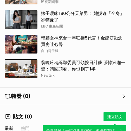
民視新聞網
妹子曖昧180公分天菜男！ 她摸遍「全身」
卻猶豫了
EBC 東森新聞
韓籍女神來台一年狂接5代言！金娜妍動念
買房吐心聲
自由電子報
翁曉玲稱訴願委員可領按日計酬 張惇涵啪一
聲：請回頭看、你也刪了1半
Newtalk
轉發 (0)
貼文 (0)
建立貼文
最新
熱門
全新體驗！一鍵引用此內容，透過發布貼