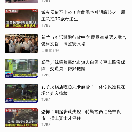
TVBS
滅火器噴不出來！宜蘭民宅神明廳起火 屋
主急扛90歲母逃生
TVBS
新竹市府活動貼行政中立 民眾黨參選人竟合
體柯文哲、高虹安入場
自由電子報
影音／綠議員轟北市無人自駕公車上路沒保
障 交通局：做好把關
TVBS
女子火鍋店吃魚丸卡氣管！ 休假救護員在
場急介入搶救
TVBS
恐怖！剛起步就失控 特斯拉衝進光華夜
市 撞上賓士才停住
TVBS