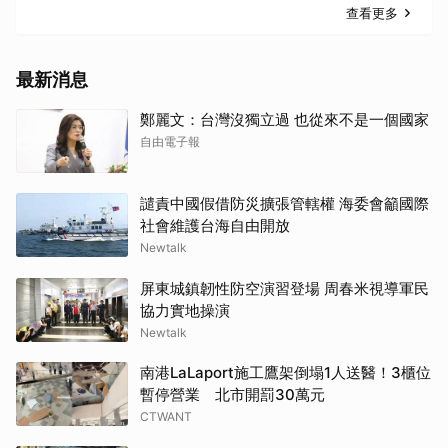
查看更多
最新消息
鄭麗文：台灣沒獨立過 也從來不是一個國家
自由電子報
譴責中國假借防災擴張管轄權 海委會籲國際
社會維護台海自由開放
Newtalk
屏東城鎮韌性防空演習登場 周春米視導軍民
協力實地操演
Newtalk
南港LaLaport施工鷹架倒塌1人送醫！3櫃位
暫停營業 北市開罰30萬元
CTWANT