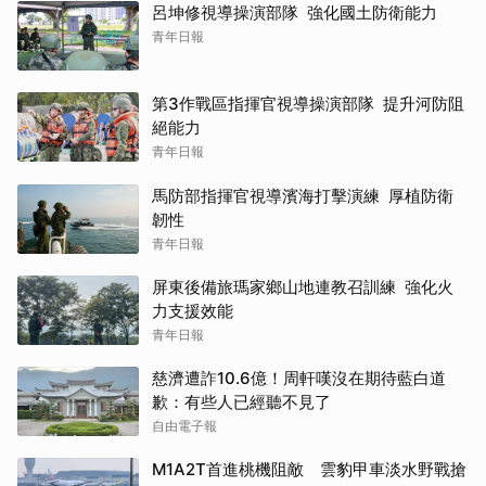
呂坤修視導操演部隊 強化國土防衛能力
青年日報
第3作戰區指揮官視導操演部隊 提升河防阻
絕能力
青年日報
馬防部指揮官視導濱海打擊演練 厚植防衛
韌性
青年日報
屏東後備旅瑪家鄉山地連教召訓練 強化火
力支援效能
青年日報
慈濟遭詐10.6億！周軒嘆沒在期待藍白道
歉：有些人已經聽不見了
自由電子報
M1A2T首進桃機阻敵 雲豹甲車淡水野戰搶