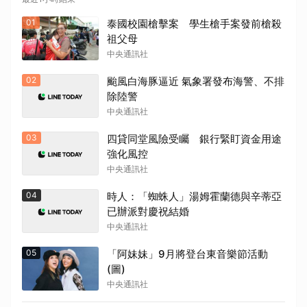
01
泰國校園槍擊案 學生槍手案發前槍殺
祖父母
中央通訊社
02
颱風白海豚逼近 氣象署發布海警、不排
除陸警
中央通訊社
03
四貸同堂風險受矚 銀行緊盯資金用途
強化風控
中央通訊社
04
時人：「蜘蛛人」湯姆霍蘭德與辛蒂亞
已辦派對慶祝結婚
中央通訊社
取消
05
「阿妹妹」9月將登台東音樂節活動
(圖)
中央通訊社