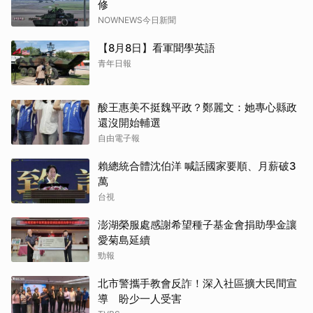
修
NOWNEWS今日新聞
【8月8日】看軍聞學英語
青年日報
酸王惠美不挺魏平政？鄭麗文：她專心縣政
還沒開始輔選
自由電子報
賴總統合體沈伯洋 喊話國家要順、月薪破3
萬
台視
澎湖榮服處感謝希望種子基金會捐助學金讓
愛菊島延續
勁報
北市警攜手教會反詐！深入社區擴大民間宣
導 盼少一人受害