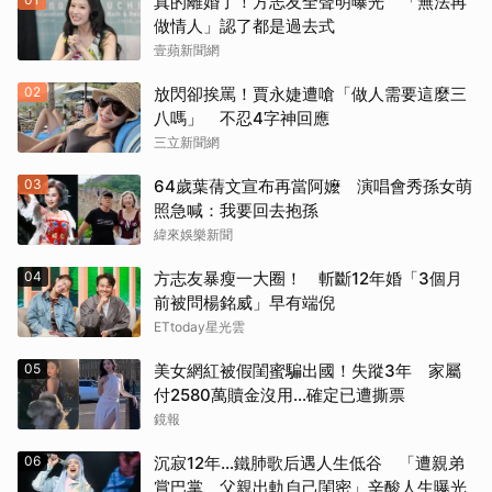
真的離婚了！方志友全聲明曝光 「無法再
做情人」認了都是過去式
壹蘋新聞網
02
放閃卻挨罵！賈永婕遭嗆「做人需要這麼三
八嗎」 不忍4字神回應
三立新聞網
03
64歲葉蒨文宣布再當阿嬤 演唱會秀孫女萌
照急喊：我要回去抱孫
緯來娛樂新聞
04
方志友暴瘦一大圈！ 斬斷12年婚「3個月
前被問楊銘威」早有端倪
ETtoday星光雲
05
美女網紅被假閨蜜騙出國！失蹤3年 家屬
付2580萬贖金沒用…確定已遭撕票
鏡報
06
沉寂12年…鐵肺歌后遇人生低谷 「遭親弟
賞巴掌、父親出軌自己閨密」辛酸人生曝光