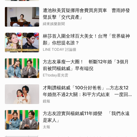
遭池秋美質疑挪用會費買房買車 曹雨婷發
聲反擊「交代資產」
緯來娛樂新聞
林莎首入圍全球百大美女！台灣「世界級神
顏」你想提名誰？
LINE TODAY 討論牆
方志友暴瘦一大圈！ 斬斷12年婚「3個月
前被問楊銘威」早有端倪
ETtoday星光雲
才剛讚楊銘威「100分好爸爸」...方志友12
年婚熬不過2大關：和平方式結束 一度回
溫同框聚會仍告吹
鏡報
方志友證實與楊銘威11年婚變 「我們永遠
是家人」
太報