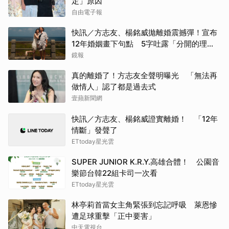
定」原因
自由電子報
快訊／方志友、楊銘威拋離婚震撼彈！宣布
12年婚姻畫下句點 5字吐露「分開的理
由」
鏡報
真的離婚了！方志友全聲明曝光 「無法再
做情人」認了都是過去式
壹蘋新聞網
快訊／方志友、楊銘威證實離婚！ 「12年
情斷」發聲了
ETtoday星光雲
SUPER JUNIOR K.R.Y.高雄合體！ 公園音
樂節台韓22組卡司一次看
ETtoday星光雲
林亭莉首當女主角緊張到忘記呼吸 萊恩慘
遭足球重擊「正中要害」
中天電視台