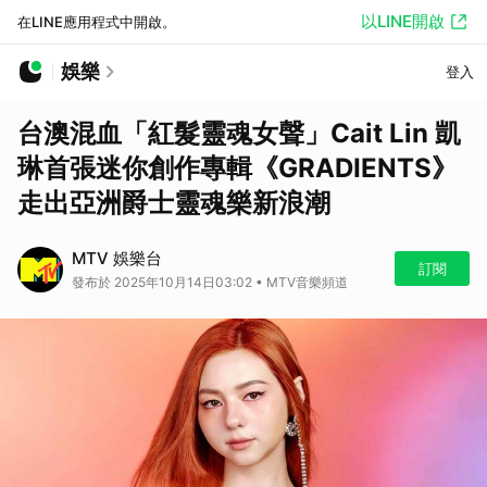
以LINE開啟
在LINE應用程式中開啟。
娛樂
登入
台澳混血「紅髮靈魂女聲」Cait Lin 凱
琳首張迷你創作專輯《GRADIENTS》
走出亞洲爵士靈魂樂新浪潮
MTV 娛樂台
訂閱
發布於 2025年10月14日03:02 • MTV音樂頻道