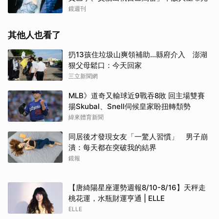
鏡週刊
其他人也看了
扔13孩住垃圾山爽領補助…縣府介入 澎湖
狠父母鬆口：今天回家
三立新聞網
MLB》道奇又輸球近9戰吞8敗 回主場雙賽
揚Skubal、Snell伺候皇家盼扭轉頹勢
緯來體育新聞
同居後才發現女友「一驚人習慣」 男子崩
潰：每天都在突破我的結界
取消
鏡報
【唐綺陽星座運勢週報8/10-8/16】天秤走
桃花運，水瓶財運亨通 | ELLE
ELLE