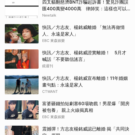
四叉貓翻慈濟BNT詐騙起訴書！驚見詐團誤
匯400萬變4000萬 律師笑：這樣也可以
不小心
Newtalk
快訊／方志友、楊銘威離婚 「無法再做情
人、永遠是家人」
EBC 東森娛樂
快訊／方志友、楊銘威證實離婚！ 5月才
喊話「不要聽信謠言」
鏡週刊
快訊／方志友、楊銘威宣布離婚！11年婚姻
畫句點：永遠是家人
CTWANT
富婆砸錢拍短劇塞60場吻戲！男星爆「開房
被包養」 親上火線揭真相
EBC 東森娛樂
震撼彈！方志友楊銘威認已離婚 揭「共同決