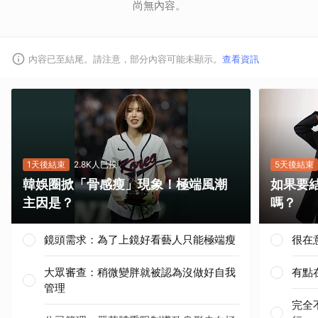
尚無內容。
內容已至結尾。請注意，部分內容可能未顯示。
查看資訊
1天後結束
2.8K人已投
5天後結束
韓娛圈掀「骨感瘦」現象！極端風潮
如果要
主因是？
嗎？
鏡頭需求：為了上鏡好看藝人只能極端瘦
很在
大眾審查：稍微變胖就被認為沒做好自我
有點
管理
完全