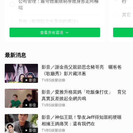
公司管理：嚴苛體重限制導致身形走向極
行
端
其它
其他（歡迎貼文分享你的看法）
查看所有選項
最新消息
影音／謝金燕父親節思念豬哥亮 曬爸爸
《歌廳秀》影片藏洋蔥
影音
TVBS娛樂頭條
影音／愛雅升格當媽「吃飯像打仗」 育兒
真實反差掀起全網共鳴
影音
TVBS娛樂頭條
影音／神似王凱！摯友Jeff得知噩耗哽咽
相擁王媽痛哭：還有我們在
影音
TVBS娛樂頭條