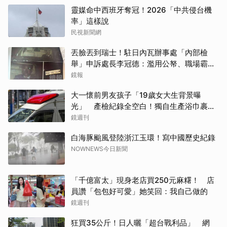
靈媒命中西班牙奪冠！2026「中共侵台機
率」這樣說
民視新聞網
丟臉丟到瑞士！駐日內瓦辦事處「內部檢
舉」申訴處長李冠德：濫用公帑、職場霸
凌、超速仔拒繳罰單 外交部要查了
鏡報
大一懷前男友孩子「19歲女大生背景曝
光」 產檢紀錄全空白！獨自生產浴巾裹嬰
屍藏家5天
鏡週刊
白海豚颱風登陸浙江玉環！寫中國歷史紀錄
NOWNEWS今日新聞
「千億富太」現身老店買250元麻糬！ 店
員讚「包包好可愛」她笑回：我自己做的
鏡週刊
狂買35公斤！日人曬「超台戰利品」 網