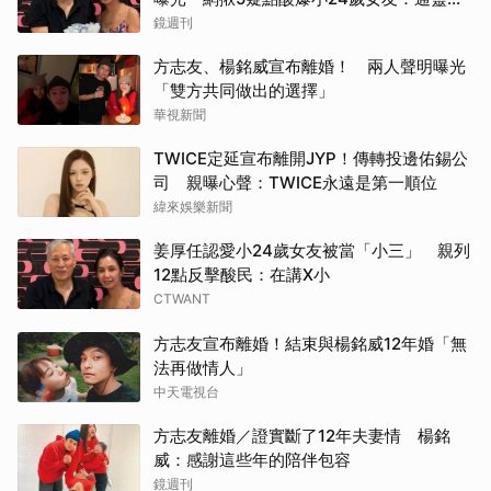
是時空旅人
鏡週刊
方志友、楊銘威宣布離婚！ 兩人聲明曝光
「雙方共同做出的選擇」
華視新聞
TWICE定延宣布離開JYP！傳轉投邊佑錫公
司 親曝心聲：TWICE永遠是第一順位
緯來娛樂新聞
姜厚任認愛小24歲女友被當「小三」 親列
12點反擊酸民：在講X小
CTWANT
方志友宣布離婚！結束與楊銘威12年婚「無
法再做情人」
中天電視台
方志友離婚／證實斷了12年夫妻情 楊銘
威：感謝這些年的陪伴包容
鏡週刊