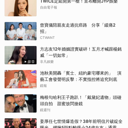
TWICE定延開第一槍！宣布離開JYP娛樂
自由電子報
曾寶儀陪親友走過抗癌路 分享「緩痛2
招」
CTWANT
方志友12年婚姻證實破碎！五月才喊跟楊銘
威「一切如常」
影音
非凡娛樂
池秋美開轟「賓士、紐約豪宅哪來的」 演
藝工會發聲明反擊：不實指控將追究到底
鏡報
梅根勾哈利王子跑趴！「戴黛妃遺物」頭碰
頭自拍 甜蜜放閃搶鏡
鏡週刊
姜厚任七世情爆造假？38年前明信片破綻全
曝光 網揪5疑點酸爆小24歲女友：通靈還