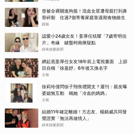
曾被全裸關進狗籠！混血女星遭母親打到鼻
骨碎裂 住過7個寄養家庭靠過期食物維生
鏡報
認愛小24歲女友！姜厚任炫耀「7歲寄明信
片」奇緣 鍵盤柯南揪疑點
緯來娛樂新聞
網起底姜厚任女友18年前上電視畫面 上節
目自稱「徐嘉妤」6年後又換名字
太報
徐莉玲僅問徐子翔喪禮開支？週刊：親友曝
婆媳無互動 稱她「冷血的媽媽」
太報
結婚11年確定離婚！方志友、楊銘威共同發
聲證實「無法再做情人」
緯來娛樂新聞