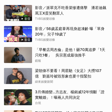
影音／派翠克不吃香菜慘遭痛擊 潘若迪飆
罵王X蛋笑翻眾人
影音
TVBS娛樂頭條
影音／56歲孟庭葦再現身超凍齡 曝「單身
20年」兒子19歲了
影音
TVBS娛樂頭條
「早餐店周杰倫」是他！砸70萬追夢「1天
只吃1餐」 吳宗憲成最強推手
鏡報
梁朝偉不要看！周星馳《女足》大撈107
億 劉嘉玲被毀形象也要十指緊扣
緯來娛樂新聞
3月傳婚變...方志友、楊銘威12年情斷「證
實離婚」！曝兩人共同決定
台視