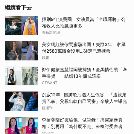
繼續看下去
揮別9年演藝圈 女演員當「全職運將」公
布收入比拍戲賺更多
壹蘋新聞網
美女網紅被假閨蜜騙出國！失蹤3年 家屬
付2580萬贖金沒用…確定已遭撕票
鏡報
鄭伊健蒙嘉慧福岡被捕獲！全黑情侶裝「牽
手掃貨」 結婚13年甜成這樣
CTWANT
沉寂12年…鐵肺歌后遇人生低谷 「遭親弟
賞巴掌、父親出軌自己閨密」辛酸人生曝光
鏡週刊
李蒨蓉陪好友驗傷、做筆錄！痛揭家暴真
相：別再用「為什麼不走」來檢討受害者
Styletc