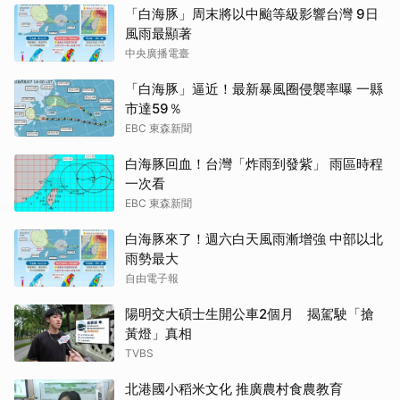
「白海豚」周末將以中颱等級影響台灣 9日
風雨最顯著
中央廣播電臺
「白海豚」逼近！最新暴風圈侵襲率曝 一縣
市達59％
EBC 東森新聞
白海豚回血！台灣「炸雨到發紫」 雨區時程
一次看
EBC 東森新聞
白海豚來了！週六白天風雨漸增強 中部以北
雨勢最大
自由電子報
陽明交大碩士生開公車2個月 揭駕駛「搶
黃燈」真相
TVBS
北港國小稻米文化 推廣農村食農教育