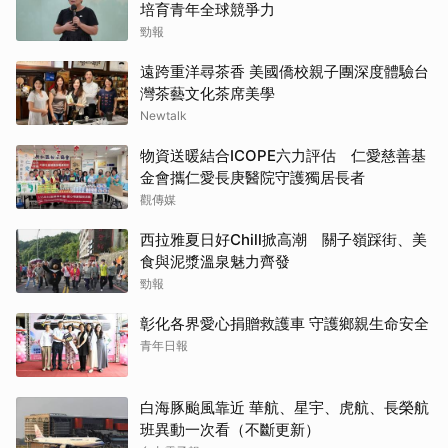
培育青年全球競爭力
勁報
遠跨重洋尋茶香 美國僑校親子團深度體驗台
灣茶藝文化茶席美學
Newtalk
物資送暖結合ICOPE六力評估 仁愛慈善基
金會攜仁愛長庚醫院守護獨居長者
觀傳媒
西拉雅夏日好Chill掀高潮 關子嶺踩街、美
食與泥漿溫泉魅力齊發
勁報
彰化各界愛心捐贈救護車 守護鄉親生命安全
青年日報
白海豚颱風靠近 華航、星宇、虎航、長榮航
班異動一次看（不斷更新）