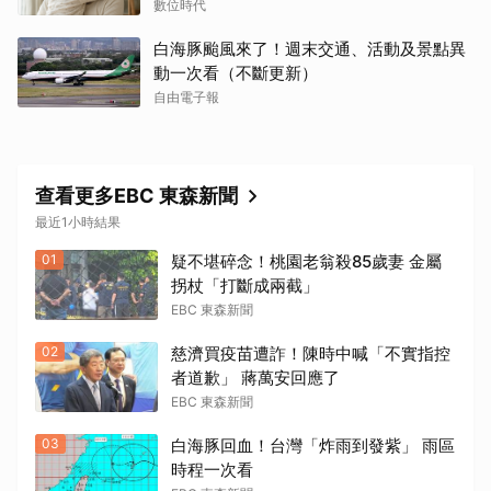
數位時代
白海豚颱風來了！週末交通、活動及景點異
動一次看（不斷更新）
自由電子報
查看更多EBC 東森新聞
最近1小時結果
01
疑不堪碎念！桃園老翁殺85歲妻 金屬
拐杖「打斷成兩截」
EBC 東森新聞
02
慈濟買疫苗遭詐！陳時中喊「不實指控
者道歉」 蔣萬安回應了
EBC 東森新聞
03
白海豚回血！台灣「炸雨到發紫」 雨區
時程一次看