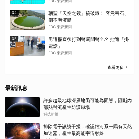
EBC 東森新聞
04
朝聖「天空之鏡」搞破壞！ 客竟丟石、
倒不明液體
EBC 東森新聞
05
男遭攔查後打到警局問警全名 控遭「掛
電話」
EBC 東森新聞
查看更多
最新訊息
許多超級地球深層地函可能為固態，阻斷內
部熱對流產生防護磁場
科技新報
排除電子訊號干擾，確認銀河系一隅有天然
加速器，產生最高能宇宙射線