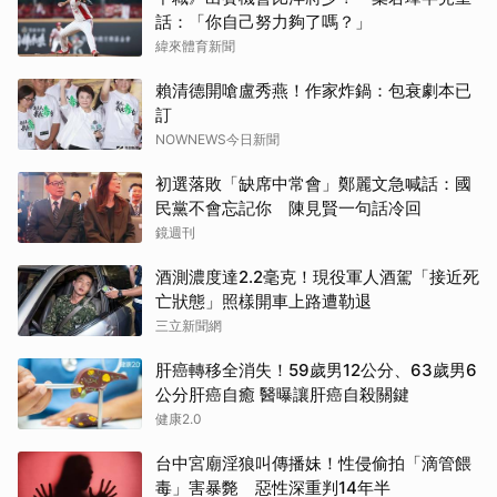
話：「你自己努力夠了嗎？」
緯來體育新聞
賴清德開嗆盧秀燕！作家炸鍋：包衰劇本已
訂
NOWNEWS今日新聞
初選落敗「缺席中常會」鄭麗文急喊話：國
民黨不會忘記你 陳見賢一句話冷回
鏡週刊
酒測濃度達2.2毫克！現役軍人酒駕「接近死
亡狀態」照樣開車上路遭勒退
三立新聞網
肝癌轉移全消失！59歲男12公分、63歲男6
公分肝癌自癒 醫曝讓肝癌自殺關鍵
健康2.0
台中宮廟淫狼叫傳播妹！性侵偷拍「滴管餵
毒」害暴斃 惡性深重判14年半