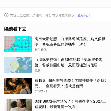
內容已至結尾。請注意，部分內容可能未顯示。
查看資訊
繼續看下去
颱風最新動態｜白海豚颱風路徑、颱風假標
準、各縣市暴風侵襲機率一次看
數位時代
白海豚突變強！創68年紀錄「氣象署發海
警」警戒範圍出爐 風雨最猛烈時段曝
鏡報
買195元鹹酥雞忘帶錢！老闆神操作「倒找5
元」 全網看哭：這就是台灣
CTWANT
0到18歲成長津貼來了！可領多少？2027上
路規劃、最新進度一次看