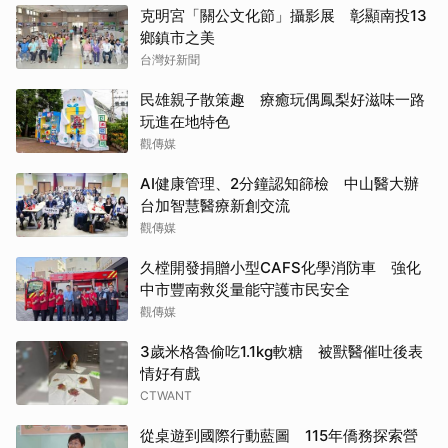
克明宮「關公文化節」攝影展 彰顯南投13
鄉鎮市之美
台灣好新聞
民雄親子散策趣 療癒玩偶鳳梨好滋味一路
玩進在地特色
觀傳媒
AI健康管理、2分鐘認知篩檢 中山醫大辦
台加智慧醫療新創交流
觀傳媒
久樘開發捐贈小型CAFS化學消防車 強化
中市豐南救災量能守護市民安全
觀傳媒
3歲米格魯偷吃1.1kg軟糖 被獸醫催吐後表
情好有戲
CTWANT
從桌遊到國際行動藍圖 115年僑務探索營