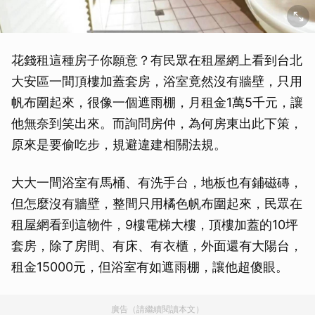
花錢租這種房子你願意？有民眾在租屋網上看到台北
大安區一間頂樓加蓋套房，浴室竟然沒有牆壁，只用
帆布圍起來，很像一個遮雨棚，月租金1萬5千元，讓
他無奈到笑出來。而詢問房仲，為何房東出此下策，
原來是要偷吃步，規避違建相關法規。
大大一間浴室有馬桶、有洗手台，地板也有鋪磁磚，
但怎麼沒有牆壁，整間只用橘色帆布圍起來，民眾在
租屋網看到這物件，9樓電梯大樓，頂樓加蓋的10坪
套房，除了房間、有床、有衣櫃，外面還有大陽台，
租金15000元，但浴室有如遮雨棚，讓他超傻眼。
廣告（請繼續閱讀本文）