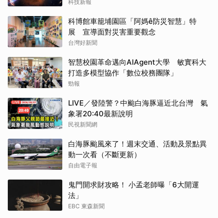
科技新報
科博館車籠埔園區「阿媽ê防災智慧」特
展 宣導面對災害重要觀念
台灣好新聞
智慧校園革命邁向AIAgent大學 敏實科大
打造多模型協作「數位校務團隊」
勁報
LIVE／發陸警？中颱白海豚逼近北台灣 氣
象署20:40最新說明
民視新聞網
白海豚颱風來了！週末交通、活動及景點異
動一次看（不斷更新）
自由電子報
鬼門開求財攻略！ 小孟老師曝「6大開運
法」
EBC 東森新聞