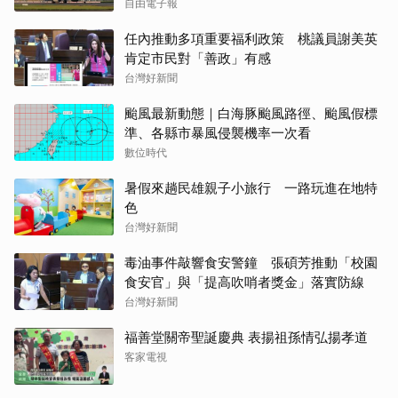
自由電子報
任內推動多項重要福利政策 桃議員謝美英
肯定市民對「善政」有感
台灣好新聞
颱風最新動態｜白海豚颱風路徑、颱風假標
準、各縣市暴風侵襲機率一次看
數位時代
暑假來趟民雄親子小旅行 一路玩進在地特
色
台灣好新聞
毒油事件敲響食安警鐘 張碩芳推動「校園
食安官」與「提高吹哨者獎金」落實防線
台灣好新聞
福善堂關帝聖誕慶典 表揚祖孫情弘揚孝道
客家電視