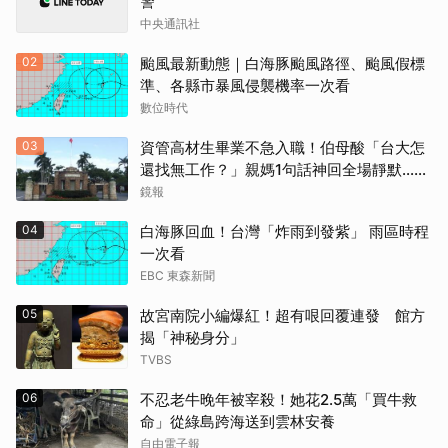
警
中央通訊社
02
颱風最新動態｜白海豚颱風路徑、颱風假標
準、各縣市暴風侵襲機率一次看
數位時代
03
資管高材生畢業不急入職！伯母酸「台大怎
還找無工作？」親媽1句話神回全場靜默...網
狂讚療癒
鏡報
04
白海豚回血！台灣「炸雨到發紫」 雨區時程
一次看
EBC 東森新聞
05
故宮南院小編爆紅！超有哏回覆連發 館方
揭「神秘身分」
TVBS
06
不忍老牛晚年被宰殺！她花2.5萬「買牛救
命」從綠島跨海送到雲林安養
自由電子報