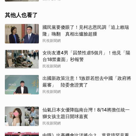
其他人也看了
國民黨要傻眼了！見柯志恩民調「追上賴瑞
隆」嗨翻 真相出爐臉超腫
民視新聞網
女街友遭4男「囚禁性虐5個月」！他見「陽
台18禁畫面」秒報警
民視新聞網
出國新政策注意！1族群若想去中國「政府將
嚴審」 陸委會證實了
民視新聞網
仙氣日本女優降臨南台灣！8/14將擔任統一
獅女孩主題日開球嘉賓
民視新聞網
中職》出賽機會比洋將少？ 葉君璋罕見重