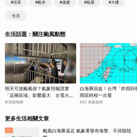
#浴室
#帆布
#違建
#租屋
#大樓
生活
生活話題：關注颱風動態
明天可放颱風假？氣象預報證實
白海豚回血！台灣「炸雨到
「這兩區域」影響最大 台電火速
雨區時程一次看
出擊了
民視新聞網
EBC 東森新聞
更多生活相關文章
01
颱風白海豚逼近 氣象署發布海警、不排除陸