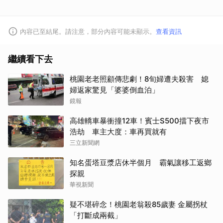
內容已至結尾。請注意，部分內容可能未顯示。
查看資訊
繼續看下去
桃園老老照顧傳悲劇！8旬婦遭夫殺害 媳
婦返家驚見「婆婆倒血泊」
鏡報
高雄轎車暴衝撞12車！賓士S500擋下夜市
浩劫 車主大度：車再買就有
三立新聞網
知名蛋塔豆漿店休半個月 霸氣讓移工返鄉
探親
華視新聞
疑不堪碎念！桃園老翁殺85歲妻 金屬拐杖
「打斷成兩截」