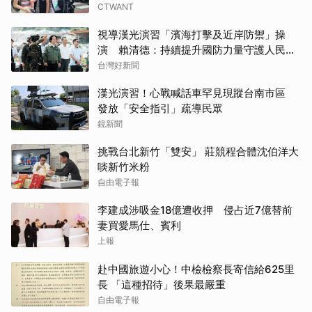
CTWANT
視導漢光演習「濱海打擊及近岸防禦」操
演 賴清德：持續提升國防力量守護人民安
全
台灣好新聞
漢光演習！心戰喊話車罕見現蹤台南市區
發放「安全指引」疏導民眾
鏡新聞
挑戰台北新竹「雙安」 莊競程合體沈伯洋大
啖新竹米粉
自由電子報
李建成涉吸金18億遭收押 侵占近7億替前
妻買愛馬仕、賓利
上報
赴中國旅遊小心！中檢檢察長寄信給625里
長 「這種招待」後果最嚴重
自由電子報