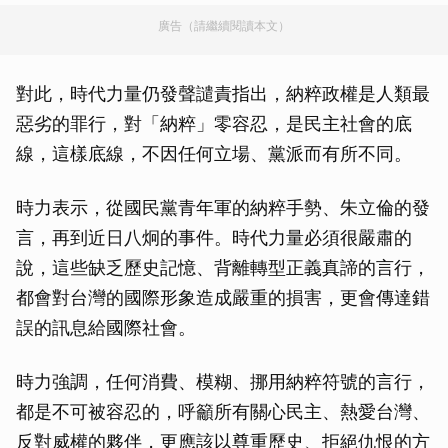
廣告（請繼續閱讀本文）
對此，時代力量仍發聲譴責指出，納粹政權是人類最
惡劣的罪行，對「納粹」零容忍，是民主社會的底
線，這樣底線，不因任何立場、黨派而有所不同。
時力表示，從國民黨青年軍的納粹手勢、朱立倫的發
言，再到近日八炯的事件。時代力量必須很嚴肅的
說，這些缺乏歷史記憶、背離轉型正義真諦的言行，
都會對台灣的國際形象造成嚴重的損害，更會傳達錯
誤的訊息給國際社會。
時力強調，任何消費、模糊、挪用納粹符號的言行，
都是不可被容忍的，呼籲所有關心民主、熱愛台灣、
反對威權的夥伴，更應該以尊重歷史、拒絕仇恨的方