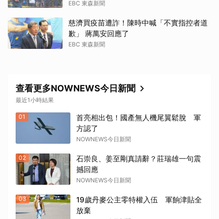
EBC 東森新聞
慈濟買疫苗遭詐！陳時中喊「不實指控者道
歉」 蔣萬安回應了
EBC 東森新聞
查看更多NOWNEWS今日新聞
最近1小時結果
取消
01
首亮相出包！國產無人機尾翼鬆脫 軍
方認了
NOWNEWS今日新聞
02
石崇良、姜至剛真請辭？莊瑞雄一句震
撼回應
NOWNEWS今日新聞
03
19歲丹麥公主零特權入伍 軍餉津貼全
放棄