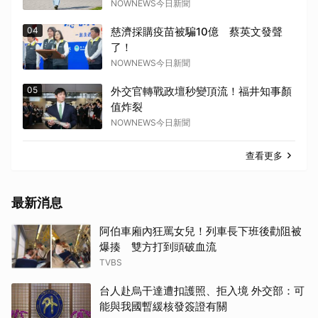
NOWNEWS今日新聞
04
慈濟採購疫苗被騙10億 蔡英文發聲
了！
NOWNEWS今日新聞
05
外交官轉戰政壇秒變頂流！福井知事顏
值炸裂
NOWNEWS今日新聞
查看更多
最新消息
阿伯車廂內狂罵女兒！列車長下班後勸阻被
爆揍 雙方打到頭破血流
TVBS
台人赴烏干達遭扣護照、拒入境 外交部：可
能與我國暫緩核發簽證有關