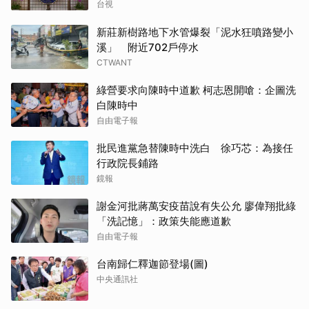
台視
新莊新樹路地下水管爆裂「泥水狂噴路變小
溪」 附近702戶停水
CTWANT
綠營要求向陳時中道歉 柯志恩開嗆：企圖洗
白陳時中
自由電子報
批民進黨急替陳時中洗白 徐巧芯：為接任
行政院長鋪路
鏡報
謝金河批蔣萬安疫苗說有失公允 廖偉翔批綠
「洗記憶」：政策失能應道歉
自由電子報
台南歸仁釋迦節登場(圖)
中央通訊社