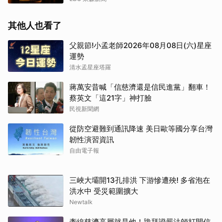
其他人也看了
父親節!小孟老師2026年08月08日(六)星座
運勢
清水孟星座塔羅
蔣萬安昔喊「信慈濟還是信民進黨」翻車！
蔡英文「這21字」神打臉
民視新聞網
從防空避難到通訊降速 美日歐等國分享台灣
韌性演習資訊
自由電子報
三峽大壩開13孔排洪 下游慘遭殃! 多省泡在
洪水中 受災範圍擴大
Newtalk
牽線慈濟高層就是他！跪拜證嚴法師打開信