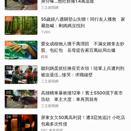
身分曝…他社群擁1.4萬追蹤
三立新聞網
02
55歲婦八通關登山失聯！同行友人獲救 家
屬急喊：剩媽媽沒找到
TVBS
03
愛女成植物人獲千萬理賠 不滿女婿拿去炒
股、包紅包 岳母提告索百萬結局出爐
鏡報
04
聽到媽蛋抓狂揪長官衣領！陸軍上兵遭判刑
被迫退伍…慘哭：求職碰壁
三立新聞網
05
高雄轎車暴衝撞12車！賓士S500擋下夜市
浩劫 車主大度：車再買就有
三立新聞網
06
屏東女欠50萬高利貸！遭3惡煞追討 小吃店
包廂多次性侵
EBC 東森新聞