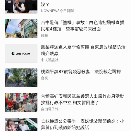
沒？
NOWNEWS今日新聞
台中驚傳「墜機」事故！白色遙控飛機直插
民宅4樓頂 肇事駕駛尚未出面
鏡報
鳳梨釋迦進入夏季修剪期 台東農改場籲防治
粉介殼蟲
中央通訊社
桃園平鎮87歲翁殘忍殺妻 法院裁定羈押
台視
合體高虹安和民眾黨參選人出席竹市府活動
挨批行政不中立 柯文哲回應了
自由電子報
亡妹慘遭公公毒手 表姊憶父親節前夕：小
舅舅仍到殯儀館陪她說話