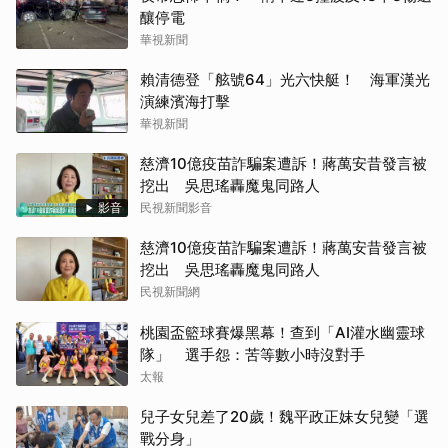
釀停電
華視新聞
賴清德登「舷號64」光六快艇！ 海軍漢光
演練濱海打擊
華視新聞
慈濟10億疫苗詐騙案遭訴！蔣萬安昔發言被
挖出 吳思瑤轟魔鬼同路人
影音
民視新聞影音
慈濟10億疫苗詐騙案遭訴！蔣萬安昔發言被
挖出 吳思瑤轟魔鬼同路人
民視新聞網
桃園盃籃球賽爆黑幕！查到「AI灌水幽靈球
隊」 選手怨：苦等數小時沒對手
太報
兒子女兒差了20歲！魏平政正妹女兒變「選
戰分身」