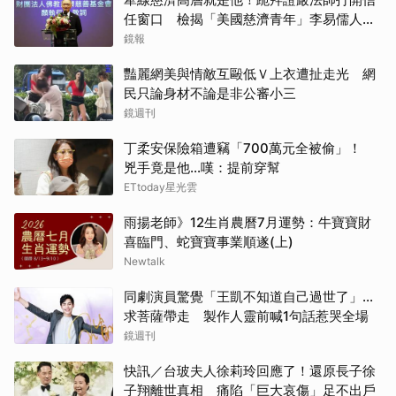
任窗口 檢揭「美國慈濟青年」李易儒人脈
網絡
鏡報
豔麗網美與情敵互毆低Ｖ上衣遭扯走光 網
民只論身材不論是非公審小三
鏡週刊
丁柔安保險箱遭竊「700萬元全被偷」！
兇手竟是他...嘆：提前穿幫
ETtoday星光雲
雨揚老師》12生肖農曆7月運勢：牛寶寶財
喜臨門、蛇寶寶事業順遂(上)
Newtalk
同劇演員驚覺「王凱不知道自己過世了」...
求菩薩帶走 製作人靈前喊1句話惹哭全場
鏡週刊
快訊／台玻夫人徐莉玲回應了！還原長子徐
子翔離世真相 痛陷「巨大哀傷」足不出戶