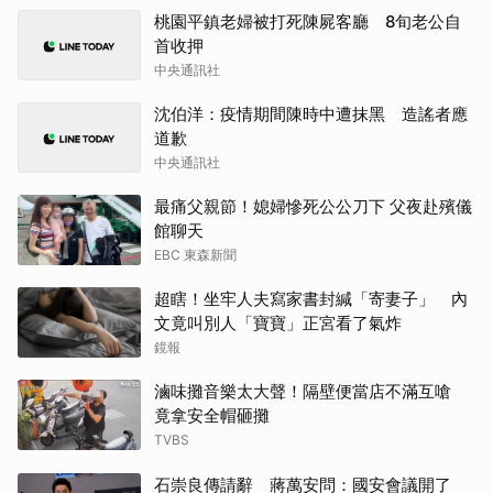
桃園平鎮老婦被打死陳屍客廳 8旬老公自
首收押
中央通訊社
沈伯洋：疫情期間陳時中遭抹黑 造謠者應
道歉
中央通訊社
最痛父親節！媳婦慘死公公刀下 父夜赴殯儀
館聊天
EBC 東森新聞
超瞎！坐牢人夫寫家書封緘「寄妻子」 內
文竟叫別人「寶寶」正宮看了氣炸
鏡報
滷味攤音樂太大聲！隔壁便當店不滿互嗆
竟拿安全帽砸攤
TVBS
石崇良傳請辭 蔣萬安問：國安會議開了