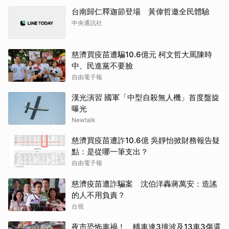
台南歸仁釋迦節登場 黃偉哲邀全民體驗
中央通訊社
慈濟買疫苗遭騙10.6億元 柯文哲大罵陳時
中、民進黨不要臉
自由電子報
漢光演習 國軍「中型自殺無人機」首度盤旋
曝光
Newtalk
慈濟買疫苗遭詐10.6億 吳靜怡掀財務報告疑
點：是從哪一筆支出？
自由電子報
慈濟疫苗遭詐騙案 沈伯洋轟蔣萬安：造謠
的人不用負責？
台視
夜市恐怖車禍！ 轎車連3撞波及13車3傷還