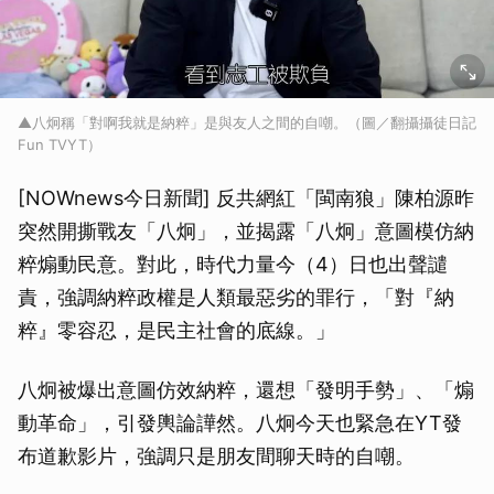
▲八炯稱「對啊我就是納粹」是與友人之間的自嘲。（圖／翻攝攝徒日記
Fun TVYT）
[NOWnews今日新聞] 反共網紅「閩南狼」陳柏源昨
突然開撕戰友「八炯」，並揭露「八炯」意圖模仿納
粹煽動民意。對此，時代力量今（4）日也出聲譴
責，強調納粹政權是人類最惡劣的罪行，「對『納
粹』零容忍，是民主社會的底線。」
八炯被爆出意圖仿效納粹，還想「發明手勢」、「煽
動革命」，引發輿論譁然。八炯今天也緊急在YT發
布道歉影片，強調只是朋友間聊天時的自嘲。