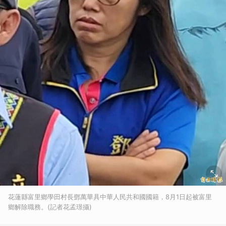
花蓮縣富里鄉學田村長鄧萬華具中華人民共和國國籍，8月1日起被富里
鄉解除職務。(記者花孟璟攝)