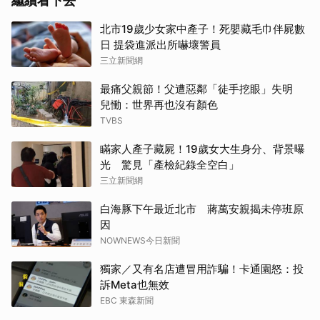
繼續看下去
北市19歲少女家中產子！死嬰藏毛巾伴屍數
日 提袋進派出所嚇壞警員
三立新聞網
最痛父親節！父遭惡鄰「徒手挖眼」失明
兒慟：世界再也沒有顏色
TVBS
瞞家人產子藏屍！19歲女大生身分、背景曝
光 驚見「產檢紀錄全空白」
三立新聞網
白海豚下午最近北市 蔣萬安親揭未停班原
因
NOWNEWS今日新聞
獨家／又有名店遭冒用詐騙！卡通園怒：投
訴Meta也無效
EBC 東森新聞