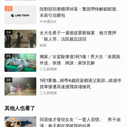
03
陸勤部回應榴彈掉落：繫固帶快解鎖鬆脫、
未裝引信藥包
中央通訊社
04
女大生產子一週後提嬰屍報案 檢方聲押
「殺人罪」法院裁定請回
鏡報
05
獨家／女駕駛肇逃1死1傷！男大生「凌晨跑
外送」挨撞 媽淚：家快瓦解
三立新聞網
06
1死1重傷…婦帶4歲姪返鄉過父親節…繞違停
貨車慘遭高速撞飛當場慘死
三立新聞網
其他人也看了
同居後才發現女友「一驚人習慣」 男子崩
潰：每天都在突破我的結界