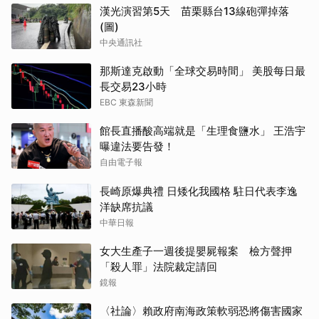
漢光演習第5天 苗栗縣台13線砲彈掉落
(圖)
中央通訊社
那斯達克啟動「全球交易時間」 美股每日最
長交易23小時
EBC 東森新聞
館長直播酸高端就是「生理食鹽水」 王浩宇
曝違法要告發！
自由電子報
長崎原爆典禮 日矮化我國格 駐日代表李逸
洋缺席抗議
中華日報
女大生產子一週後提嬰屍報案 檢方聲押
「殺人罪」法院裁定請回
鏡報
〈社論〉賴政府南海政策軟弱恐將傷害國家