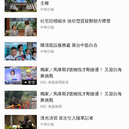
主權
中華日報
社宅目標縮水 徐欣瑩質疑鄭朝方噤聲
中華日報
陳清龍設服務處 展台中藍白合
中華日報
獨家／馬庫斯2號橋毀才剛搶通！ 又迎白海
豚挑戰
影音
EBC 東森新聞影音
獨家／馬庫斯2號橋毀才剛搶通！ 又迎白海
豚挑戰
EBC 東森新聞
漢光演習 首次引入隨軍記者
中華日報