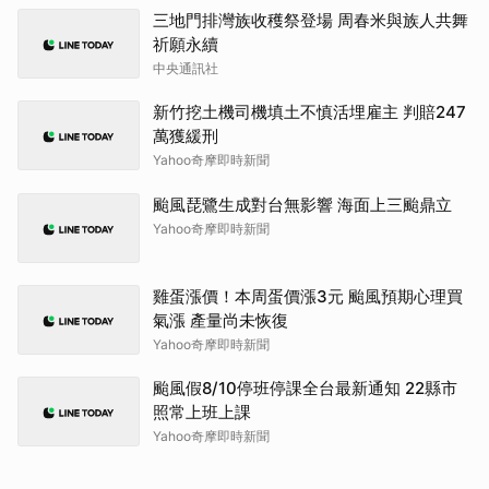
三地門排灣族收穫祭登場 周春米與族人共舞
祈願永續
中央通訊社
新竹挖土機司機填土不慎活埋雇主 判賠247
萬獲緩刑
Yahoo奇摩即時新聞
颱風琵鷺生成對台無影響 海面上三颱鼎立
Yahoo奇摩即時新聞
雞蛋漲價！本周蛋價漲3元 颱風預期心理買
氣漲 產量尚未恢復
Yahoo奇摩即時新聞
颱風假8/10停班停課全台最新通知 22縣市
照常上班上課
Yahoo奇摩即時新聞