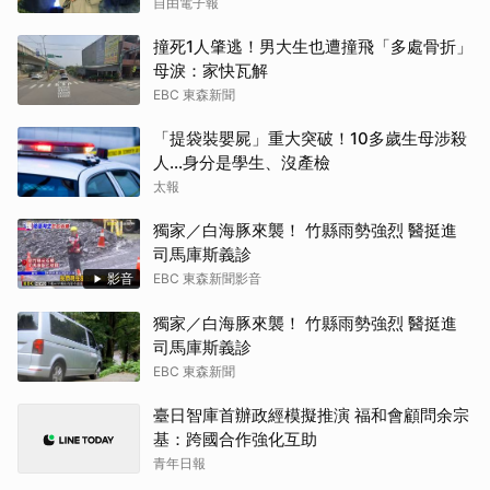
自由電子報
撞死1人肇逃！男大生也遭撞飛「多處骨折」
母淚：家快瓦解
EBC 東森新聞
「提袋裝嬰屍」重大突破！10多歲生母涉殺
人...身分是學生、沒產檢
太報
獨家／白海豚來襲！ 竹縣雨勢強烈 醫挺進
司馬庫斯義診
影音
EBC 東森新聞影音
獨家／白海豚來襲！ 竹縣雨勢強烈 醫挺進
司馬庫斯義診
EBC 東森新聞
臺日智庫首辦政經模擬推演 福和會顧問余宗
基：跨國合作強化互助
青年日報