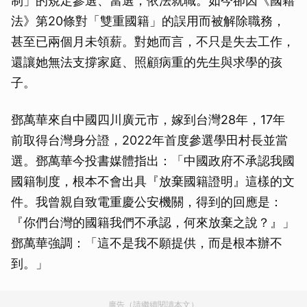
制」的規定參選、當選，依法就職。如今卻因《國籍
法》第20條對「雙重國籍」的誤用而被解除職務，
甚至已兩個月未領薪。對她而言，不只是失去工作，
還讓她無法支撐家庭、照顧病重的先生與求學的孩
子。
鄧萬華來自中國四川廣元市，嫁到台灣28年，17年
前取得台灣身分證，2022年首度參選學田村長並當
選。鄧萬華今投書媒體指出：「中國政府不承認我國
國籍制度，根本不會出具『放棄國籍證明』這樣的文
件。我曾親自致電重慶公安機關，得到的回應是：
『你們台灣的國籍我們不承認，何來放棄之說？』」
鄧萬華強調：「這不是我不願提供，而是根本辦不
到。」
廣告（請繼續閱讀本文）