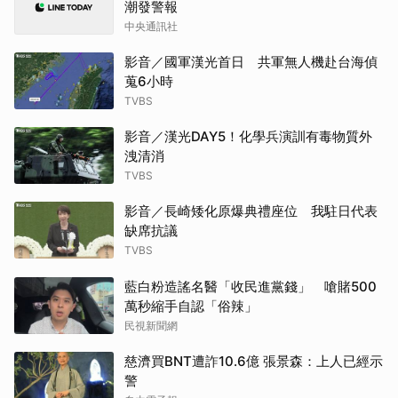
潮發警報
中央通訊社
影音／國軍漢光首日 共軍無人機赴台海偵
蒐6小時
TVBS
影音／漢光DAY5！化學兵演訓有毒物質外
洩清消
TVBS
影音／長崎矮化原爆典禮座位 我駐日代表
缺席抗議
TVBS
藍白粉造謠名醫「收民進黨錢」 嗆賭500
萬秒縮手自認「俗辣」
民視新聞網
慈濟買BNT遭詐10.6億 張景森：上人已經示
警