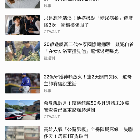
鏡報
只是想吃清淡！他搭機點「糖尿病餐」遭廣
播3次 衝櫃檯傻眼了
CTWANT
20歲遊艇富二代在泰國慘遭捅殺 疑犯自首
「在女友浴室撞見他」驚悚過程曝光
鏡週刊
22億守護神頻放火！連2天關門失敗 道奇
主帥賽後說重話
鏡報
惡臭飄數月！殯儀館藏50多具遺體未冷藏
警查看已嚴重腐爛爬滿蛆
CTWANT
高雄人氣「公關男模」全裸陳屍床緣 失聯
多天！房東1直覺破門