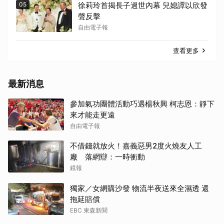
05
徐莉玲首揭長子過世內幕 兒媳譚以欣發
聲反擊
自由電子報
查看更多
最新消息
參加氣功團體活動巧遇楊秋興 柯志恩：靜下
來才能走更遠
自由電子報
不借錢就放火！嘉義惡男2度火燒友人工
廠 落網辯：一時衝動
鏡報
獨家／女網購沙發 物流半夜送來全濕透 還
拖延賠償
EBC 東森新聞