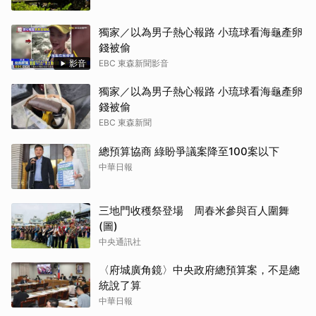
獨家／以為男子熱心報路 小琉球看海龜產卵
錢被偷
影音
EBC 東森新聞影音
獨家／以為男子熱心報路 小琉球看海龜產卵
錢被偷
EBC 東森新聞
總預算協商 綠盼爭議案降至100案以下
中華日報
三地門收穫祭登場 周春米參與百人圍舞
(圖)
中央通訊社
〈府城廣角鏡〉中央政府總預算案，不是總
統說了算
中華日報