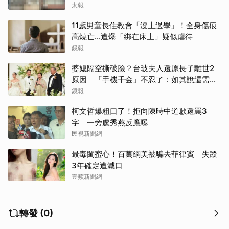
太報
11歲男童長住教會「沒上過學」！全身傷痕
高燒亡…遭爆「綁在床上」疑似虐待
鏡報
婆媳隔空撕破臉？台玻夫人還原長子離世2
原因 「手機千金」不忍了：如其說還需要
離開嗎？
鏡報
柯文哲爆粗口了！拒向陳時中道歉還罵3
字 一旁盧秀燕反應曝
民視新聞網
最毒閨蜜心！百萬網美被騙去菲律賓 失蹤
3年確定遭滅口
壹蘋新聞網
轉發 (0)