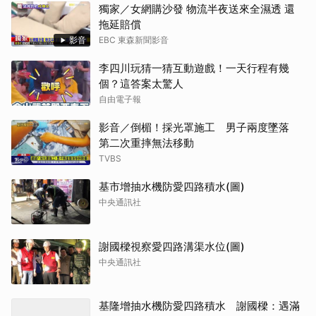
獨家／女網購沙發 物流半夜送來全濕透 還
拖延賠償
影音
EBC 東森新聞影音
李四川玩猜一猜互動遊戲！一天行程有幾
個？這答案太驚人
自由電子報
影音／倒楣！採光罩施工 男子兩度墜落
第二次重摔無法移動
TVBS
基市增抽水機防愛四路積水(圖)
中央通訊社
謝國樑視察愛四路溝渠水位(圖)
中央通訊社
基隆增抽水機防愛四路積水 謝國樑：遇滿