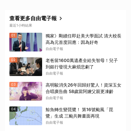
查看更多自由電子報
最近1小時結果
01
獨家》剛續任即赴美大學面試 清大校長
高為元首度回應：因為好奇
自由電子報
02
老爸留1600萬遺產全給失智母！兒子
到銀行發現大麻煩悲劇了
自由電子報
03
高明駿消失26年回歸好驚人！資深玉女
合唱廣告曲 58歲當阿嬤父親更凍齡
自由電子報
04
鯨魚轉生變琵鷺！ 第16號颱風「琵
鷺」生成 三颱共舞畫面再現
自由電子報