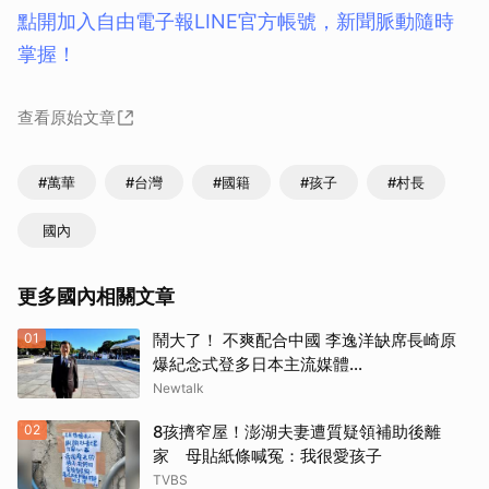
點開加入自由電子報LINE官方帳號，新聞脈動隨時
掌握！
查看原始文章
#萬華
#台灣
#國籍
#孩子
#村長
國內
更多國內相關文章
01
鬧大了！ 不爽配合中國 李逸洋缺席長崎原
爆紀念式登多日本主流媒體...
Newtalk
02
8孩擠窄屋！澎湖夫妻遭質疑領補助後離
家 母貼紙條喊冤：我很愛孩子
TVBS