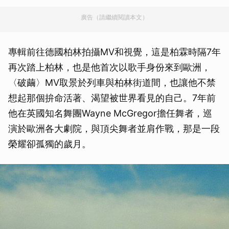
廣告（請繼續閱讀本文）
專輯前往德國柏林拍攝MV和視覺，這是柏霖時隔7年
再次踏上柏林，也是他首次以歌手身份來到歐洲，
〈破繭〉MV取景於列車與柏林街道間，也讓他不禁
想起那個拚命活著、渴望被世界看見的自己。7年前
他在英國知名舞團Wayne McGregor擔任舞者，巡
演於歐洲各大劇院，與頂尖舞者並肩作戰，那是一段
榮耀卻孤獨的歲月。