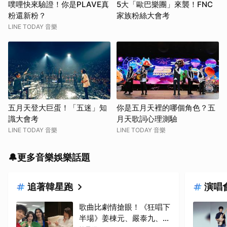
噗哩快來驗證！你是PLAVE真
5大「歐巴樂團」來襲！FNC
粉還新粉？
家族粉絲大會考
LINE TODAY 音樂
五月天登大巨蛋！「五迷」知
你是五月天裡的哪個角色？五
識大會考
月天歌詞心理測驗
LINE TODAY 音樂
LINE TODAY 音樂
🔔更多音樂娛樂話題
追著韓星跑
演唱
歌曲比劇情搶眼！《狂唱下
半場》姜棟元、嚴泰九、朴