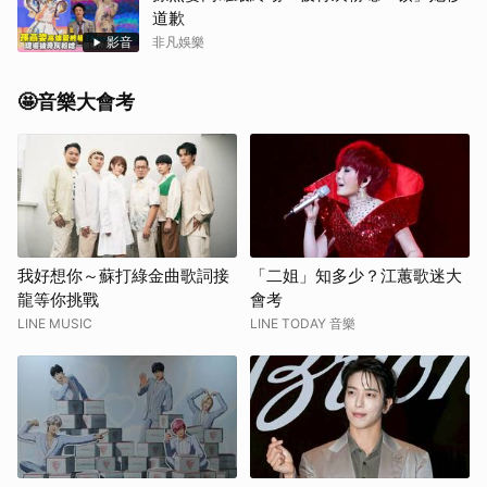
道歉
影音
非凡娛樂
🤩音樂大會考
我好想你～蘇打綠金曲歌詞接
「二姐」知多少？江蕙歌迷大
龍等你挑戰
會考
LINE MUSIC
LINE TODAY 音樂