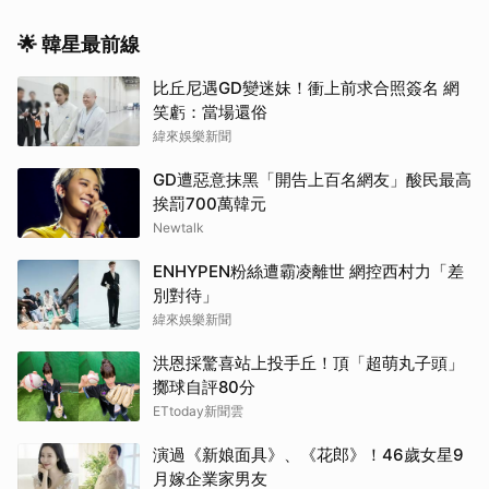
🌟 韓星最前線
比丘尼遇GD變迷妹！衝上前求合照簽名 網
笑虧：當場還俗
緯來娛樂新聞
GD遭惡意抹黑「開告上百名網友」酸民最高
挨罰700萬韓元
Newtalk
ENHYPEN粉絲遭霸凌離世 網控西村力「差
別對待」
緯來娛樂新聞
洪恩採驚喜站上投手丘！頂「超萌丸子頭」
擲球自評80分
ETtoday新聞雲
演過《新娘面具》、《花郎》！46歲女星9
月嫁企業家男友