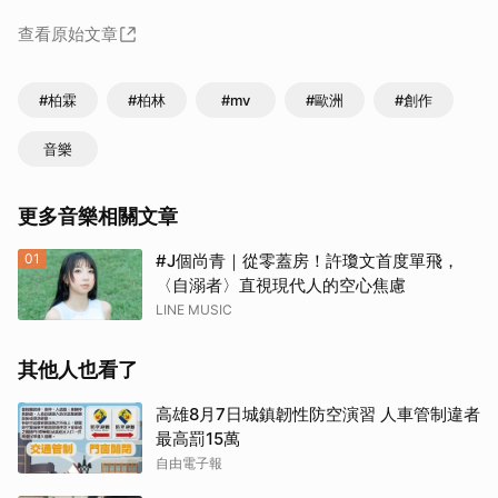
查看原始文章
#柏霖
#柏林
#mv
#歐洲
#創作
音樂
更多音樂相關文章
01
#J個尚青｜從零蓋房！許瓊文首度單飛，
〈自溺者〉直視現代人的空心焦慮
LINE MUSIC
其他人也看了
高雄8月7日城鎮韌性防空演習 人車管制違者
最高罰15萬
自由電子報