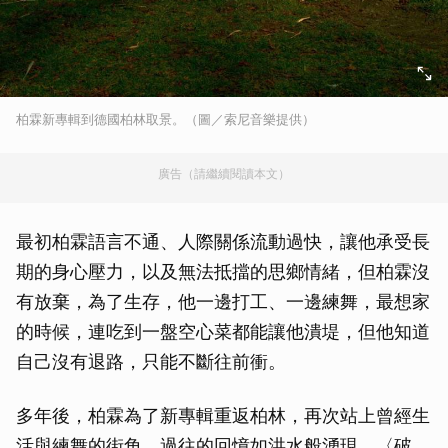
柏霖新專輯到德國柏林取景。（圖／索尼音樂提供）
廣告（請繼續閱讀本文）
最初柏霖語言不通、人際關係流動過快，讓他承受長
期的身心壓力，以及無法抵擋的思鄉情緒，但柏霖沒
有放棄，為了生存，他一邊打工、一邊練舞，最想家
的時候，連吃到一盤空心菜都能讓他潰堤，但他知道
自己沒有退路，只能不斷往前衝。
多年後，柏霖為了新專輯重返柏林，再次站上曾經生
活與練舞的街角，過往的回憶如洪水般湧現。〈破