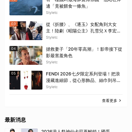
邊「竟被餵食一條魚」
Styletc
03
從《折腰》、《逐玉》女配角到大女
主！陸劇《昭陽公主》孔雪兒Ｘ李宏毅
開局即圓房，這場帶毒的權謀虐戀太過
Styletc
癮
04
拯救妻子「20年零高潮」！影帝接下從
影最害羞角色
Styletc
05
FENDI 2026七夕限定系列登場！把浪
漫藏進細節，從心形飾品、絲巾到吊飾
都讓人一眼心動
Styletc
查看更多
最新消息
2026浪人祭神仙卡司再解鎖！國蛋