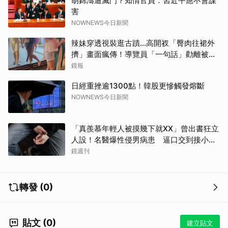
胡錦濤遭滅門？知情官員：習近平應不會謀
害
NOWNEWS今日新聞
辣妹穿透視裝逛古蹟…高開衩「臀肉往裙外
擠」畫面瘋傳！導覽員「一句話」勸離被狂
讚
鏡報
日經重挫逾1300點！韓股更慘觸發熔斷
NOWNEWS今日新聞
「真羨慕年輕人被摸幾下就XX」曾出書狂立
人設！名醫爆性侵男病患 逼口交到接小孩
鬧鐘響才停
鏡週刊
轉發 (0)
貼文 (0)
建立貼文