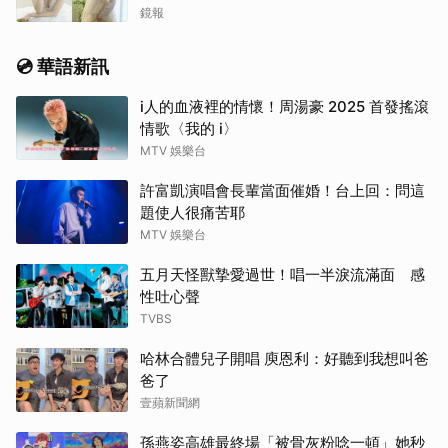
鏡報
💿 華語新訊
i人的血液裡的情懷！周湯豪 2025 首發搖滾
情歌〈我的 i〉
MTV 娛樂台
許富凱演唱會長輩當面催婚！台上回：問這
題使人很痛苦耶
MTV 娛樂台
五月天怪獸摯愛過世！唱一半淚流滿面 感
性吐心聲
TVBS
哈林合體兒子開唱 庾恩利：好聽到我想叫爸
爸了
壹蘋新聞網
孫燕姿高雄最終場「被骨灰粉唸一頓」她秒