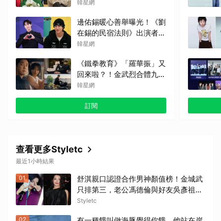
智賢組混聲團體，劇中曲
韓星網
《Love Is》超洗腦
邊佑錫暖心善舉曝光！《劉
在錫的民宿法則》出演者透
露：因他的捐款，兒童患者
韓星網
順利完成治療
《鐵拳教育》「羅華振」又
回來啦？！金武烈合體九雲
高中混混拍廣告，兩人嚇壞
韓星網
反應笑翻劇迷：根本番外
訂閱
篇！
查看更多Styletc
最近1小時結果
01
舒淇親口認證合作男神顏值榜！金城武
只排第三，老公馮德倫與好友吳彥祖無
緣前三笑翻網友
Styletc
02
有一種餓叫做海豚覺得你餓 他站在岸