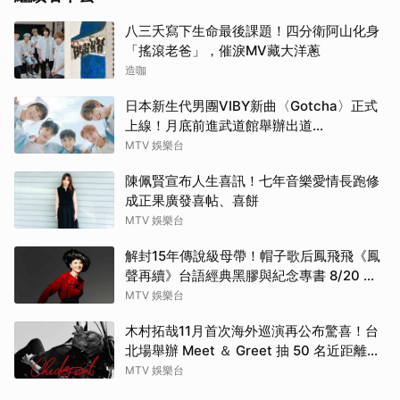
八三夭寫下生命最後課題！四分衛阿山化身
「搖滾老爸」，催淚MV藏大洋蔥
造咖
日本新生代男團VIBY新曲〈Gotcha〉正式
上線！月底前進武道館舉辦出道
SHOWCASE
MTV 娛樂台
陳佩賢宣布人生喜訊！七年音樂愛情長跑修
成正果廣發喜帖、喜餅
MTV 娛樂台
解封15年傳說級母帶！帽子歌后鳳飛飛《鳳
聲再續》台語經典黑膠與紀念專書 8/20 珍
藏預購
MTV 娛樂台
木村拓哉11月首次海外巡演再公布驚喜！台
北場舉辦 Meet ＆ Greet 抽 50 名近距離互
動
MTV 娛樂台