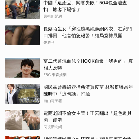
中國「這產品」闖關失敗！504包全遭查
扣 旅客下場慘了
民視新聞網
長髮陌生女「穿性感黑絲漁網內衣」在家門
口排回 他害怕急報警！結局竟神展開
鏡週刊
富二代兼混血兒？HOOK自爆「我男的」 真
相大反轉
EBC 東森娛樂
國民黨曾轟綠營擋慈濟買疫苗 林智群曝當年
陳時中「這句話」打臉
自由電子報
電商老闆不倫女主管！正宮翻出「超色道具
包」崩潰
民視新聞網