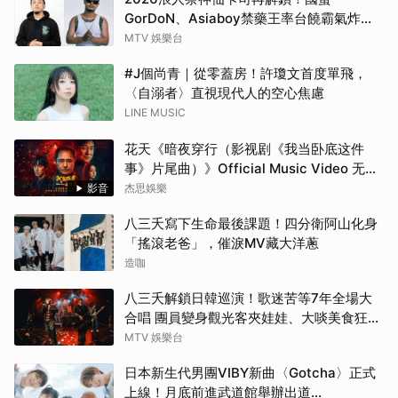
GorDoN、Asiaboy禁藥王率台饒霸氣炸翻
府城 11 月安平重磅開躁！
MTV 娛樂台
#J個尚青｜從零蓋房！許瓊文首度單飛，
〈自溺者〉直視現代人的空心焦慮
LINE MUSIC
花天《暗夜穿行（影视剧《我当卧底这件
事》片尾曲）》Official Music Video 无字
版
影音
杰思娛樂
八三夭寫下生命最後課題！四分衛阿山化身
「搖滾老爸」，催淚MV藏大洋蔥
造咖
八三夭解鎖日韓巡演！歌迷苦等7年全場大
合唱 團員變身觀光客夾娃娃、大啖美食狂踩
點
MTV 娛樂台
日本新生代男團VIBY新曲〈Gotcha〉正式
上線！月底前進武道館舉辦出道