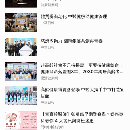
健康醫療網
體質辨識老化 中醫健檢助健康管理
中華日報
慈濟５夠力 翻轉銀髮共創再青春
中華日報
超高齡社會不只拚長壽、更要拚健康餘命！
健康餘命落差逾8年、2030年獨居高齡者估
破百萬戶
優活健康網
高齡健康博覽會登場 中醫大攜手中市打造宜
居館
中華日報
【童寶玲醫師】卵巢癌早期難察覺？婦癌專
科教你 4 大警訊與篩檢迷思
問8健康諮詢網