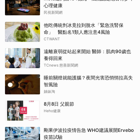
心理健康
民視新聞網
他吃傳統剉冰竟拉到脫水「緊急洗腎保
命」 醫點名1類人應注意4風險
CTWANT
遠離衰弱從站起來開始 醫師：肌肉90歲也
養得回來
TCnews 慈善新聞網
睡前關燈就能護腦？夜間光害恐悄悄拉高失
智風險
姊妹淘
8月8日 父親節
Heho健康
剛果伊波拉疫情告急 WHO建議展開Ervebo
疫苗試驗