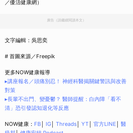
／優活健康網）
廣告（請繼續閱讀本文）
文字編輯：吳思奕
# 首圖來源／Freepik
更多NOW健康報導
▸講座報名／頭痛別忍！ 神經科醫揭關鍵警訊與改善
對策
▸長輩不出門、變憂鬱？ 醫師提醒：白內障「看不
清」恐引發認知退化等反應
NOW健康：
FB
│
IG
│
Threads
│
YT
│
官方LINE
│
醫
級邦
│
健康安妞 Podcast