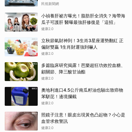
民視新聞網
小禎養肝祕方曝光！脂肪肝全消失？海帶海
瓜子可護肝 醫曝最強肝修復是「這招」
健康2.0
立秋節氣財神到！3生肖3星座運勢翻紅 正
偏財雙贏 1生肖財運強到嚇人
健康2.0
多篇臨床研究揭露！芭樂超狂功效控血糖、
顧關節、降三酸甘油酯
健康2.0
奧地利進口4.5公斤南瓜籽油也驗出致癌物
苯駢芘！邊境攔截
健康2.0
照鏡子注意！眼皮出現黃色凸起物？小心是
血管求救警訊
健康2.0