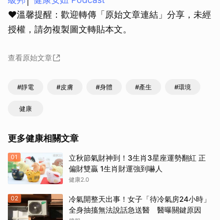
❤溫馨提醒：歡迎轉傳「原始文章連結」分享，未經
授權，請勿複製圖文轉貼本文。
查看原始文章
#靜電
#皮膚
#身體
#產生
#環境
健康
更多健康相關文章
01
立秋節氣財神到！3生肖3星座運勢翻紅 正
偏財雙贏 1生肖財運強到嚇人
健康2.0
02
冷氣開整天出事！女子「待冷氣房24小時」
全身抽搐無法說話急送醫 醫曝關鍵原因