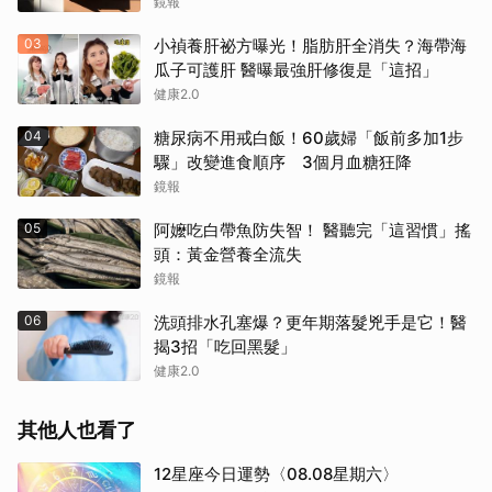
鏡報
03
小禎養肝祕方曝光！脂肪肝全消失？海帶海
瓜子可護肝 醫曝最強肝修復是「這招」
健康2.0
04
糖尿病不用戒白飯！60歲婦「飯前多加1步
驟」改變進食順序 3個月血糖狂降
鏡報
05
阿嬤吃白帶魚防失智！ 醫聽完「這習慣」搖
頭：黃金營養全流失
鏡報
06
洗頭排水孔塞爆？更年期落髮兇手是它！醫
揭3招「吃回黑髮」
健康2.0
其他人也看了
12星座今日運勢〈08.08星期六〉