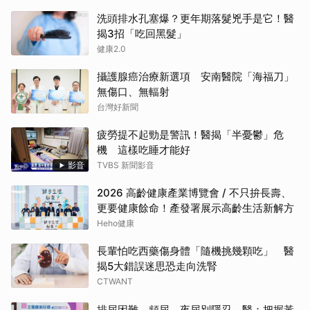
洗頭排水孔塞爆？更年期落髮兇手是它！醫
揭3招「吃回黑髮」
健康2.0
攝護腺癌治療新選項 安南醫院「海福刀」
無傷口、無輻射
台灣好新聞
疲勞提不起勁是警訊！醫揭「半憂鬱」危
機 這樣吃睡才能好
影音
TVBS 新聞影音
2026 高齡健康產業博覽會 / 不只拚長壽、
更要健康餘命！產發署展示高齡生活新解方
Heho健康
長輩怕吃西藥傷身體「隨機挑幾顆吃」 醫
揭5大錯誤迷思恐走向洗腎
CTWANT
排尿困難、頻尿、夜尿別隱忍 醫：把握黃