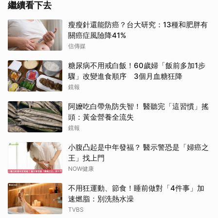
繼續看下去
瘦瘦針還能防癌？台大研究：13種和肥胖有
關癌症風險降41%
信傳媒
糖尿病不用戒白飯！60歲婦「飯前多加1步
驟」改變進食順序 3個月血糖狂降
鏡報
阿嬤吃白帶魚防失智！ 醫聽完「這習慣」搖
頭：黃金營養全流失
鏡報
小腹凸起是中年發福？ 醫示警恐是「婦癌之
王」找上門
NOW健康
不用狂運動、節食！睡前做對「4件事」加
速燃脂：別洗熱水澡
TVBS