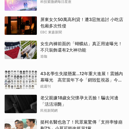
科技紫微網每日星座
屏東女欠50萬高利貸！遭3惡煞追討 小吃店
包廂多次性侵
EBC 東森新聞
女生內褲前面的「蝴蝶結」真正用途曝光！
不只裝飾還有2大神功能
造咖
43名學生失蹤懸案...12年重大進展！震撼內
幕曝光 高官當年下令「銷毀監視器」今遭
逮
鏡週刊
老父親嫌18歲女兒懷孕太丟臉！騙去河邊
「活活溺斃」
民視新聞網
挺柯名醫也急了！民眾黨驚傳「支持率慘崩
剩7%」小草可能改挺另1黨