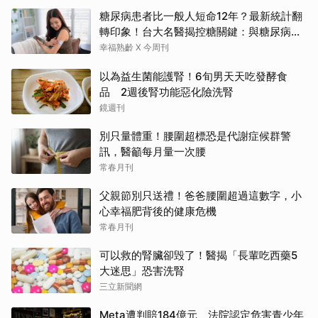
糖尿病患者比一般人短命12年？最新統計翻
轉印象！台大名醫揭控糖關鍵：與糖尿病為
友、天長地久
幸福熟齡 X 今周刊
以為益生菌能護腎！6旬男天天吃發酵食
品 2週後腎功能惡化險洗腎
鏡週刊
別只量體重！腰圍超標恐是代謝症候群警
訊，醫籲每月量一次腰
常春月刊
父親節別只送禮！爸爸腰圍超過這數字，小
心幸福肥背後的健康危機
常春月刊
可以救的腎臟卻毁了！醫揭「長輩吃西藥5
大迷思」恐害洗腎
三立新聞網
Meta遭判賠184億元 法院認定危害青少年