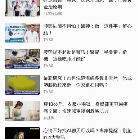
金治療期
台灣好新聞
肺部結節不用怕！醫師：做「這件事」解心
結！
TVBS
疲勞提不起勁是警訊！醫揭「半憂鬱」危
機 這樣吃睡才能好
TVBS
最新研究！市售洗碗海綿多數非天然 恐成
塑膠微粒來源 你家還在用嗎？
TVBS
瘦10公斤、衣服小兩號，身體卻更容易痠
痛？醫：快速減重後別忽略肌力
姊妹淘
心情不好找AI聊天可以嗎？專家提醒：別忽
略4大警訊