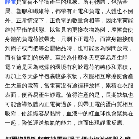
靜電
是電荷不平衡產生的現象。所有物體，包括金
屬、塑膠和纖維等，都帶有正電和負電，人體也不例
外。正常情況下，正負電的數量會相等，因此電荷能
維持平衡的狀態。以常見的更換衣物為例，摩擦會使
身體的負電荷被帶走，只剩下正電荷。而當身體接觸
到鍋子或門把等金屬物品時，也可能因為瞬間放電，
而有被電到的感覺。至於為什麼冬天更容易產生靜
電？這是因為乾燥的環境有利於電荷的轉移和累積，
再加上冬天多半包裹較多衣物，衣服相互摩擦便會產
生大量的電荷，當電荷沒有途徑釋放掉，累積在衣服
表面，便容易產生靜電。值得注意的是，長期缺氧也
可能會導致體內正電荷過多，與帶正電的蛋白質相互
吸附，使組織容易黏附，血液中的紅血球也會聚集在
一起，降低運送氧氣的能力，進而出現靜電反應。