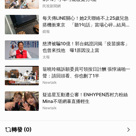
民視新聞網
取消
每天傳LINE關心！她2天聯絡不上25歲兒急
搭機衝東京 「聽1句話」當場心碎...結局看
哭網
鏡報
慈濟被騙10億！郭台銘證詞揭「疫苗掮客」
也曾來找他 曝1原因沒上當
太報
翁曉玲稱訴願委員可領按日計酬 張惇涵啪一
聲：請回頭看、你也刪了1半
Newtalk
疑追星互動遭公審！ENHYPEN西村力粉絲
Mina不堪網暴直播輕生
Newtalk
轉發 (0)