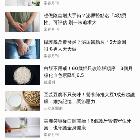
常春月刊
想做陰莖增大手術？泌尿醫點名「4類男
性」可評估 別一味追求大
常春月刊
攝護腺反覆發炎？泌尿醫點名「5大原因」
很多男人天天做
常春月刊
白飯不用戒！60歲婦只改吃飯順序 3個月
糖化血色素降到6.5
鏡週刊
豆漿豆腐不只美味！營養師推大豆1成分超護
腦：維持記憶、調節壓力
三立新聞網
美麗笑容從口腔開始！6個護牙習慣守住牙
齒，也守護全身健康
常春月刊