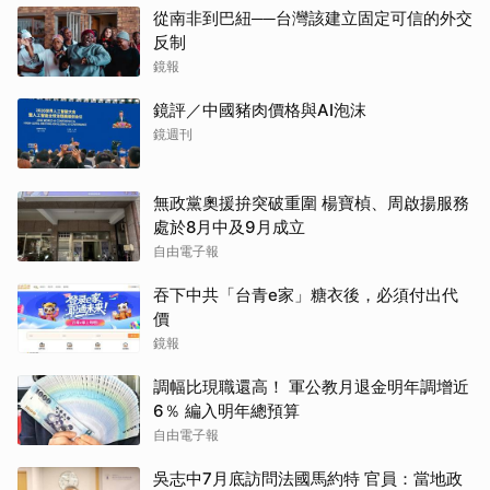
從南非到巴紐──台灣該建立固定可信的外交
反制
鏡報
鏡評／中國豬肉價格與AI泡沫
鏡週刊
無政黨奧援拚突破重圍 楊寶楨、周啟揚服務
處於8月中及9月成立
自由電子報
吞下中共「台青e家」糖衣後，必須付出代
價
鏡報
調幅比現職還高！ 軍公教月退金明年調增近
6％ 編入明年總預算
自由電子報
吳志中7月底訪問法國馬約特 官員：當地政