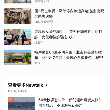
自由電子報
行車紀錄器
用淘寶貨310/台
國3死亡車禍！爆胎停內線遭高速追撞 妻死
賣陸軍2300/台
車內夫送醫
小吃店標快篩16.5億
EBC 東森新聞
室內裝修標炸藥5.9億
警高官女淪詐騙1／「警界神鵰俠侶」忙打
全面支持有效軍購
詐 女兒卻捲詐騙害3人
反對詐騙集團趁火打劫
鏡週刊
帳戶驚見64萬不明入帳！北市科長遭控收
賄 竟扯出7年前「最暖心自掏腰包」秘密
太報
查看更多Newtalk
最近1小時結果
01
60天協議恐告吹！伊朗開出這驚人條件
川普放話：不開海峽就轟炸