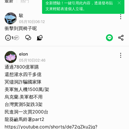
最新
熱門
全新體驗！一鍵引用此內容，透過發布貼
文來輕鬆表達個人立場。
駿
05月10日06:12
衝擊到買椅子呢
1
elon
05月10日02:46
通過7800億軍購
還想灌水四千多億
冥燼洞詐騙國家隊
美軍無人機1500萬/架
烏克蘭.美軍都不用
台灣實測5架跌3架
民進洞一次買2000台
龍葵鹼馬鈴薯part2
https://youtube.com/shorts/de72qZku2jg?