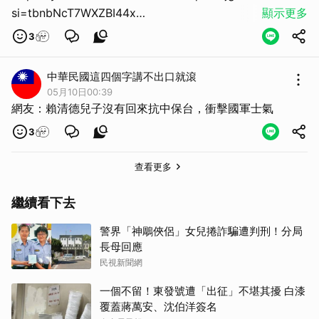
si=tbnbNcT7WXZBI44x
顯示更多
不怕共產黨武攻
3
只怕民進黨掏空
取消
詐騙集團民進洞
中華民國這四個字講不出口就滾
執政9年還沒a飽
05月10日00:39
錢沾8400多億
網友：賴清德兒子沒有回來抗中保台，衝擊國軍士氣
腥南向1600億
3
不存在的少子化
辦公室5931億
查看更多
數位部220億
國艦國造慶富呆帳250億
繼續看下去
海鲲號550億/艘
警界「神鵰俠侶」女兒捲詐騙遭判刑！分局
价高4-5倍
長母回應
美國6000億
民視新聞網
到期軍購還沒交貨
軍購機密封存30年
一個不留！東發號遭「出征」不堪其擾 白漆
覆蓋蔣萬安、沈伯洋簽名
不防彈的軍用防彈衣