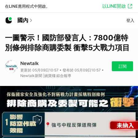
以LINE開啟
在LINE應用程式中開啟。
國內
登入
一圖警示！國防部發言人：7800億特
別條例排除商購委製 衝擊5大戰力項目
Newtalk
訂閱
更新於 05月09日10:57 • 發布於 05月09日10:57 •
Newtalk新聞 |姚寶煼 綜合報導