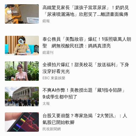
高鐵驚見家長「讓孩子當眾尿尿」！奶奶見
「尿液噴灑滿地」欣慰笑了…離譜畫面瘋傳
鏡報
泰公務員「美豔妝容」爆紅！1張照吸萬人朝
聖 網無視酸民狂讚：媽媽真漂亮
鏡週刊
全裸拍片爆紅！甜美校花「放送福利」下身
沒穿好看光光
EBC 東森娛樂
不爽AI作弊！美教授出題「藏1指令陷阱」
9成學生都中招了
太報
台股又要崩盤？專家急揭「2大警訊」：人
氣股已開始軟腳
民視新聞網