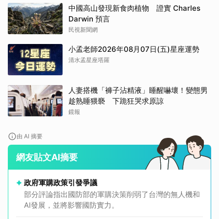
中國高山發現新食肉植物 證實 Charles
Darwin 預言
民視新聞網
小孟老師2026年08月07日(五)星座運勢
清水孟星座塔羅
人妻搭機「褲子沾精液」睡醒嚇壞！變態男
趁熟睡猥褻 下跪狂哭求原諒
鏡報
由 AI 摘要
網友貼文AI摘要
政府軍購政策引發爭議
部分評論指出國防部的軍購決策削弱了台灣的無人機和
AI發展，並將影響國防實力。