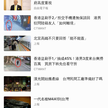
府高度重視
自由電子報
香港盜刷手2／拒交手機遭無保請回 港男
狂問陸籍友人「如何離境」
CTWANT
北宜高鐵不只要回答「能不能蓋」
上報
香港盜刷手1／抽成45%！港男3度來台爽撈
百萬 買房下斡先住看守所
CTWANT
漢光開始搬產線 台灣民間工廠準備好了嗎
上報
一代名槍M4A1到台灣
上報