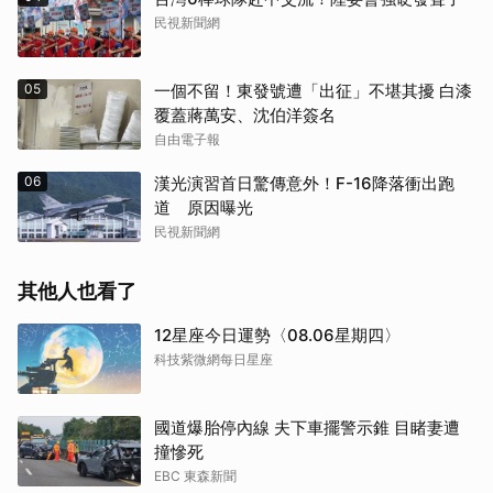
民視新聞網
05
一個不留！東發號遭「出征」不堪其擾 白漆
覆蓋蔣萬安、沈伯洋簽名
自由電子報
06
漢光演習首日驚傳意外！F-16降落衝出跑
道 原因曝光
民視新聞網
其他人也看了
12星座今日運勢〈08.06星期四〉
科技紫微網每日星座
國道爆胎停內線 夫下車擺警示錐 目睹妻遭
撞慘死
EBC 東森新聞