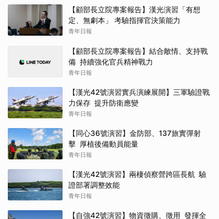
【顧部長立院專案報告】漢光演習「有想
定、無劇本」 考驗指揮官決策能力
青年日報
【顧部長立院專案報告】結合敵情、支持戰
備 持續強化官兵精神戰力
青年日報
【漢光42號演習實兵演練展開】三軍驗證戰
力保存 提升防衛應變
青年日報
【同心36號演習】金防部、137旅實彈射
擊 厚植後備動員能量
青年日報
【漢光42號演習】兩棲偵察營跨區長航 驗
證部署調整效能
青年日報
【自強42號演習】物資徵購、徵用 發揮全