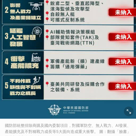
國防部統整排除商購及國內委製項目，對國軍防空、無人戰力、AI發展、
產能擴充及不對稱戰力成長等5大面向造成重大衝擊。 圖：翻攝「臉書」