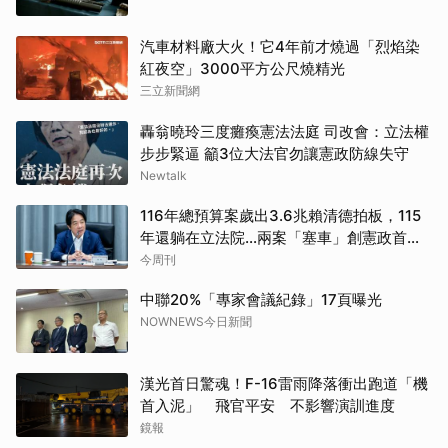
汽車材料廠大火！它4年前才燒過「烈焰染
紅夜空」3000平方公尺燒精光
三立新聞網
轟翁曉玲三度癱瘓憲法法庭 司改會：立法權
步步緊逼 籲3位大法官勿讓憲政防線失守
Newtalk
116年總預算案歲出3.6兆賴清德拍板，115
年還躺在立法院…兩案「塞車」創憲政首例
如何解決？
今周刊
中聯20%「專家會議紀錄」17頁曝光
NOWNEWS今日新聞
漢光首日驚魂！F-16雷雨降落衝出跑道「機
首入泥」 飛官平安 不影響演訓進度
鏡報