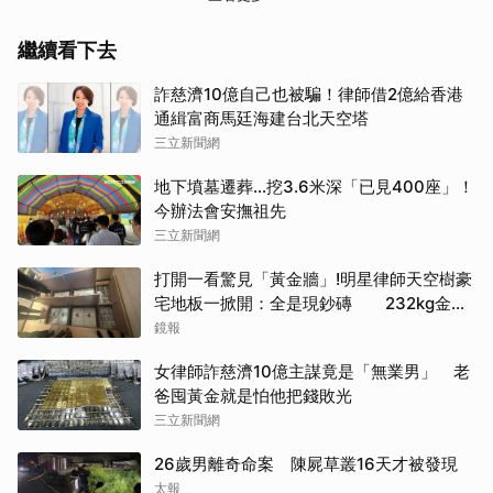
繼續看下去
詐慈濟10億自己也被騙！律師借2億給香港
通緝富商馬廷海建台北天空塔
三立新聞網
地下墳墓遷葬…挖3.6米深「已見400座」！
今辦法會安撫祖先
三立新聞網
打開一看驚見「黃金牆」!明星律師天空樹豪
宅地板一掀開：全是現鈔磚 232kg金山
震撼影像曝
鏡報
女律師詐慈濟10億主謀竟是「無業男」 老
爸囤黃金就是怕他把錢敗光
三立新聞網
26歲男離奇命案 陳屍草叢16天才被發現
太報