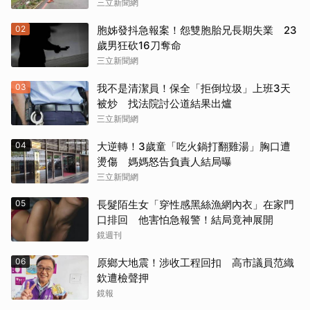
三立新聞網
02
胞姊發抖急報案！怨雙胞胎兄長期失業 23
歲男狂砍16刀奪命
三立新聞網
03
我不是清潔員！保全「拒倒垃圾」上班3天
被炒 找法院討公道結果出爐
三立新聞網
04
大逆轉！3歲童「吃火鍋打翻雞湯」胸口遭
燙傷 媽媽怒告負責人結局曝
三立新聞網
05
長髮陌生女「穿性感黑絲漁網內衣」在家門
口排回 他害怕急報警！結局竟神展開
鏡週刊
06
原鄉大地震！涉收工程回扣 高市議員范織
欽遭檢聲押
鏡報