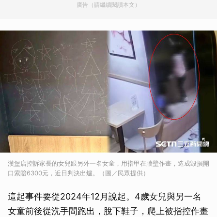
廣告（請繼續閱讀本文）
漢堡店控訴家長的女兒跟另外一名女童，用指甲在牆壁作畫，造成毀損開
口索賠6300元，近日判決出爐。（圖／民眾提供）
這起事件要從2024年12月說起。4歲女兒與另一名
女童前後從洗手間跑出，脫下鞋子，爬上被指控作畫