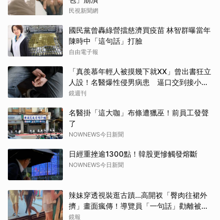
民視新聞網
國民黨曾轟綠營擋慈濟買疫苗 林智群曝當年
陳時中「這句話」打臉
自由電子報
「真羨慕年輕人被摸幾下就XX」曾出書狂立
人設！名醫爆性侵男病患 逼口交到接小孩
鬧鐘響才停
鏡週刊
名醫掛「這大咖」布條遭獵巫！前員工發聲
了
NOWNEWS今日新聞
日經重挫逾1300點！韓股更慘觸發熔斷
NOWNEWS今日新聞
辣妹穿透視裝逛古蹟…高開衩「臀肉往裙外
擠」畫面瘋傳！導覽員「一句話」勸離被狂
讚
鏡報