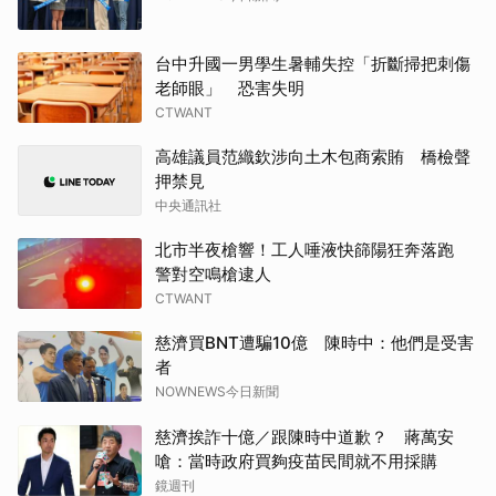
台中升國一男學生暑輔失控「折斷掃把刺傷
老師眼」 恐害失明
CTWANT
高雄議員范織欽涉向土木包商索賄 橋檢聲
押禁見
中央通訊社
北市半夜槍響！工人唾液快篩陽狂奔落跑
警對空鳴槍逮人
CTWANT
慈濟買BNT遭騙10億 陳時中：他們是受害
者
NOWNEWS今日新聞
慈濟挨詐十億／跟陳時中道歉？ 蔣萬安
嗆：當時政府買夠疫苗民間就不用採購
鏡週刊