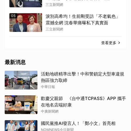
三立新聞網
05
淚別高希均！生前剛受訪「不老氣色」
震撼全網 沈春華痛曝私下真實面
三立新聞網
查看更多
最新消息
活動地磅精準出擊！中和警鎖定大型車違規
熱區強力取締
中華日報
歡慶父親節 《台中通TCPASS》APP 攜手
在地名店端好康
中廣新聞網
國民黨推AI發言人！「鄭小文」首亮相
NOWNEWS今日新聞