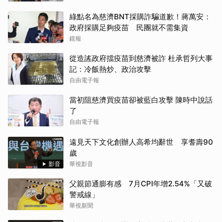
綠點名為慈濟BNT採購詐騙道歉！蔣萬安：
政府採購足夠疫苗 民團就不需集資
鏡報
從造謠政府擋疫苗到慈濟被詐 杜承哲列大事
記：冷飯熱炒、政治攻擊
自由電子報
當初阻慈濟買疫苗卻被藍白攻擊 陳時中說話
了
自由電子報
遠見天下文化創辦人高希均辭世 享耆壽90
歲
影音
華視影音
父親節通膨有感 7月CPI年增2.54%「又破
警戒線」
華視新聞