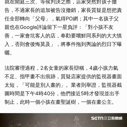
就在開庭三次、等候判決之際，店家突然對孩子撤
告，不過家長的追加被告沒撤銷，家長質疑是想把責
任全部轉向「父母」，氣得PO網；其中一名孩子父
親也在Google評論留下一星負評：「對小孩不友
善，一家會坑客人的店，奉勸要嚐鮮同系列的大大慎
入，否則會後悔莫及」，將事件拖到輿論的烈日下曝
曬。
法院審理過程，2名女童的家長辯稱，4歲小孩力氣
不足、指甲畫不出痕跡，質疑店家提供的監視器畫面
太短，「可能是別人畫的」。業者則舉證，監視器截
圖時間是下午4時40分，他們接近5時才發現並出手
制止，此時一個小孩在畫聖誕樹，一個在畫公主。