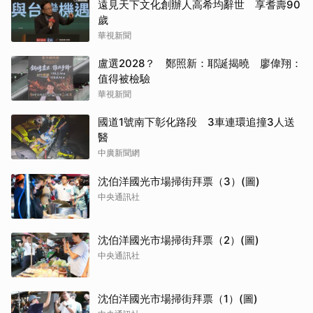
遠見天下文化創辦人高希均辭世 享耆壽90
歲
華視新聞
盧選2028？ 鄭照新：耶誕揭曉 廖偉翔：
值得被檢驗
華視新聞
國道1號南下彰化路段 3車連環追撞3人送
醫
中廣新聞網
沈伯洋國光市場掃街拜票（3）(圖)
中央通訊社
沈伯洋國光市場掃街拜票（2）(圖)
中央通訊社
沈伯洋國光市場掃街拜票（1）(圖)