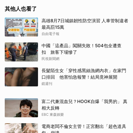
其他人也看了
高雄8月7日城鎮韌性防空演習 人車管制違者
最高罰15萬
自由電子報
中國「這產品」闖關失敗！504包全遭查
扣 旅客下場慘了
民視新聞網
長髮陌生女「穿性感黑絲漁網內衣」在家門
口排回 他害怕急報警！結局竟神展開
鏡週刊
富二代兼混血兒？HOOK自爆「我男的」 真
相大反轉
EBC 東森娛樂
電商老闆不倫女主管！正宮翻出「超色道具
包」崩潰