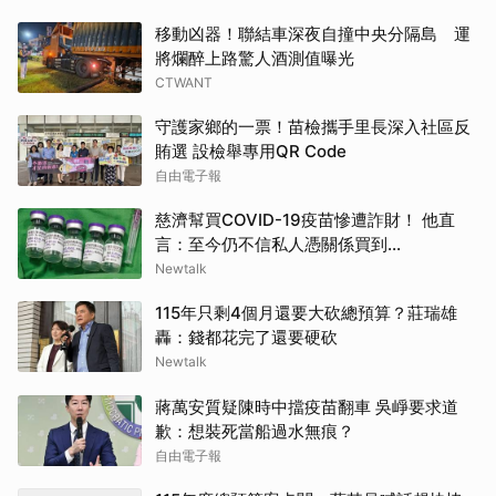
移動凶器！聯結車深夜自撞中央分隔島 運
將爛醉上路驚人酒測值曝光
CTWANT
守護家鄉的一票！苗檢攜手里長深入社區反
賄選 設檢舉專用QR Code
自由電子報
慈濟幫買COVID-19疫苗慘遭詐財！ 他直
言：至今仍不信私人憑關係買到...
Newtalk
115年只剩4個月還要大砍總預算？莊瑞雄
轟：錢都花完了還要硬砍
Newtalk
蔣萬安質疑陳時中擋疫苗翻車 吳崢要求道
歉：想裝死當船過水無痕？
自由電子報