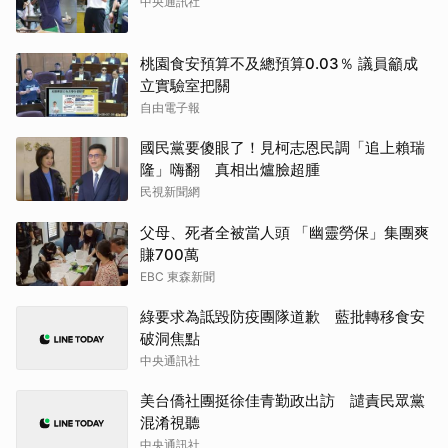
中央通訊社
桃園食安預算不及總預算0.03％ 議員籲成
立實驗室把關
自由電子報
國民黨要傻眼了！見柯志恩民調「追上賴瑞
隆」嗨翻 真相出爐臉超腫
民視新聞網
父母、死者全被當人頭 「幽靈勞保」集團爽
賺700萬
EBC 東森新聞
綠要求為詆毀防疫團隊道歉 藍批轉移食安
破洞焦點
中央通訊社
美台僑社團挺徐佳青勤政出訪 譴責民眾黨
混淆視聽
中央通訊社