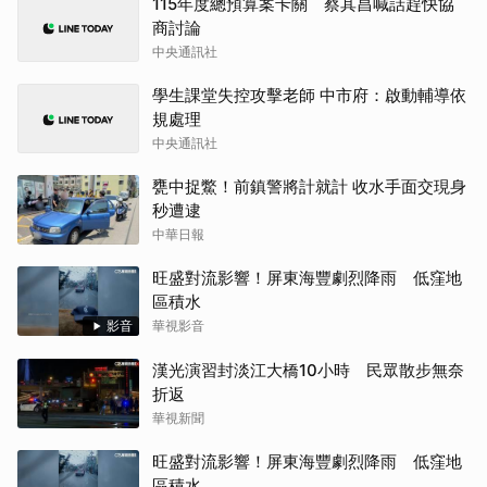
115年度總預算案卡關 蔡其昌喊話趕快協
商討論
中央通訊社
學生課堂失控攻擊老師 中市府：啟動輔導依
規處理
中央通訊社
甕中捉鱉！前鎮警將計就計 收水手面交現身
秒遭逮
中華日報
旺盛對流影響！屏東海豐劇烈降雨 低窪地
區積水
影音
華視影音
漢光演習封淡江大橋10小時 民眾散步無奈
折返
華視新聞
旺盛對流影響！屏東海豐劇烈降雨 低窪地
區積水