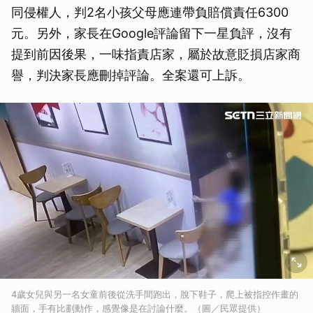
同侵權人，判2名小孩父母應連帶負賠償責任6300
元。另外，家長在Google評論留下一星負評，沒有
提到前因後果，一味指責店家，屬於故意貶損店家商
譽，判決家長應刪掉評論。全案還可上訴。
4歲女兒與另一名女童前後從洗手間跑出，脫下鞋子，爬上被指控作畫的
牆面，手有比劃動作，感覺像是在討論什麼。（圖／民眾提供）