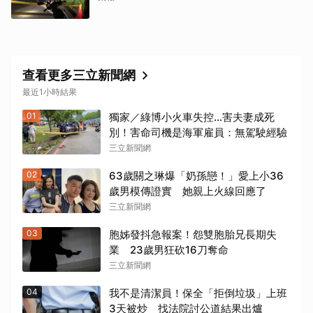
查看更多三立新聞網
最近1小時結果
01
獨家／綠博小火車失控…害夫妻成死
別！害命司機是海軍雇員：無駕駛經驗
三立新聞網
02
63歲關之琳爆「奶孫戀！」愛上小36
歲男模傳證實 她親上火線回應了
三立新聞網
03
胞姊發抖急報案！怨雙胞胎兄長期失
業 23歲男狂砍16刀奪命
三立新聞網
04
我不是清潔員！保全「拒倒垃圾」上班
3天被炒 找法院討公道結果出爐