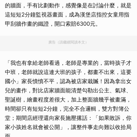
的牆面，手有比劃動作，感覺像是在討論什麼，就是
這短短2分鐘監視器畫面，成為漢堡店指控女童用指
甲刮牆作畫的鐵證，開口索賠6300元。
廣告（請繼續閱讀本文）
「我也有拿給老師看過，老師是專業的，當時孩子才
中班，老師就說這連大班的孩子，都畫不出來，這要
國小」家長憤憤不平，認為被店家栽贓！因為拿出女
兒的畫作，對比店家牆面能清楚勾勒出公主、氣球、
聖誕樹，繪畫程度差很大，加上整面牆幾乎被畫滿，
時間卻只有短短2分鐘，完全不合邏輯，雙方對簿公
堂；期間店經理還向家長施壓撂話：「如果敗訴，你
家小孩姓名就會被公開」，讓整件事走向難以收拾局
面。