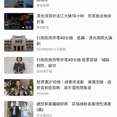
華視新聞
漢光演習封淡江大橋10小時 民眾散步無奈
折返
影音
華視影音
行政院突停電40分鐘 藍轟：漢光期間太諷
刺
NOWNEWS今日新聞
行政院無預警停電40分鐘 藍委質疑「城鎮
韌性」破功
自由電子報
慈濟遭詐10億！綠要求道歉 蔣萬安嗆：政
府當初疫苗夠 就不需民間集資
Newtalk
總預算案繼續研商 莊瑞雄盼各黨理性溝通
(圖)
中央通訊社