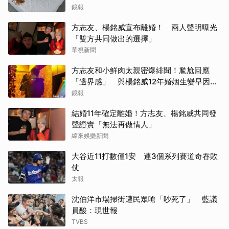
鏡報
方志友、楊銘威宣布離婚！ 兩人聲明曝光
「雙方共同做出的選擇」
華視新聞
方志友和小鮮肉太親密爆緋聞！尷尬回應
「邊界感」 與楊銘威12年婚姻生變早因
「這問題」洩端倪
鏡報
結婚11年確定離婚！方志友、楊銘威共同發
聲證實「無法再做情人」
緯來娛樂新聞
大谷近11打數僅1安 連3個系列賽道奇吞敗
仗
太報
沈伯洋市場掃街遭民眾嗆「吵死了」 藍議
員酸：現世報
TVBS