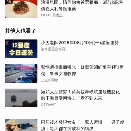
06
浪漫氛圍，情侶約會首選餐廳！6間超高評
價義大利餐廳推薦
MENU 美食誌
其他人也看了
小孟老師2026年08月10日(一)星座運勢
清水孟星座塔羅
驚悚瞬撞畫面曝光！疑毒駕闖紅燈害1死1重
傷 肇事女遭收押
三立新聞網
宛如大型監獄！荷莫茲海峽航運危機惡化
數千海員受困海上「看不到未來」
取消
CTWANT
同居後才發現女友「一驚人習慣」 男子崩
潰：每天都在突破我的結界