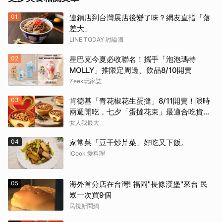
01
連鎖店到台灣展店後變了味？網友直指「落
差大」
LINE TODAY 討論牆
02
星巴克今夏必收聯名！攜手「泡泡瑪特
MOLLY」推限定周邊、飲品8/10開賣
Zeek玩家誌
03
肯德基「青花椒花生蛋撻」8/11開賣！限時
兩週開吃，七夕「蛋撻花束」最適合吃貨女
友
女人我最大
04
家常菜「豆干炒芹菜」好吃又下飯。
iCook 愛料理
05
海外首分店在台灣! 福岡"長條漢堡"來台 民
眾一次買9個
民視新聞網