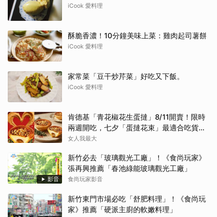
iCook 愛料理
酥脆香濃！10分鐘美味上菜：雞肉起司薯餅
iCook 愛料理
家常菜「豆干炒芹菜」好吃又下飯。
iCook 愛料理
肯德基「青花椒花生蛋撻」8/11開賣！限時
兩週開吃，七夕「蛋撻花束」最適合吃貨女
友
女人我最大
新竹必去「玻璃觀光工廠」！《食尚玩家》
張再興推薦「春池綠能玻璃觀光工廠」
影音
食尚玩家影音
新竹東門市場必吃「舒肥料理」！《食尚玩
家》推薦「硬派主廚的軟嫩料理」