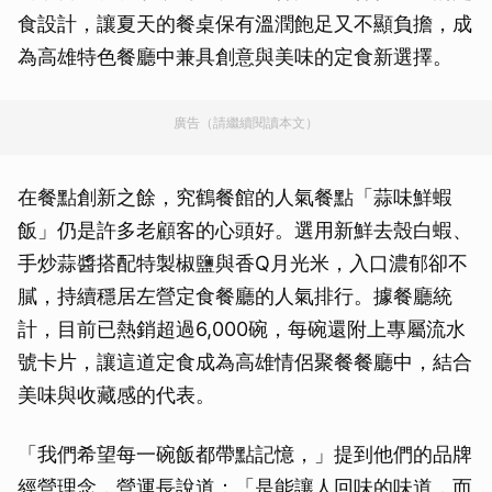
食設計，讓夏天的餐桌保有溫潤飽足又不顯負擔，成
為高雄特色餐廳中兼具創意與美味的定食新選擇。
廣告（請繼續閱讀本文）
在餐點創新之餘，究鶴餐館的人氣餐點「蒜味鮮蝦
飯」仍是許多老顧客的心頭好。選用新鮮去殼白蝦、
手炒蒜醬搭配特製椒鹽與香Q月光米，入口濃郁卻不
膩，持續穩居左營定食餐廳的人氣排行。據餐廳統
計，目前已熱銷超過6,000碗，每碗還附上專屬流水
號卡片，讓這道定食成為高雄情侶聚餐餐廳中，結合
美味與收藏感的代表。
「我們希望每一碗飯都帶點記憶，」提到他們的品牌
經營理念，營運長說道：「是能讓人回味的味道，而