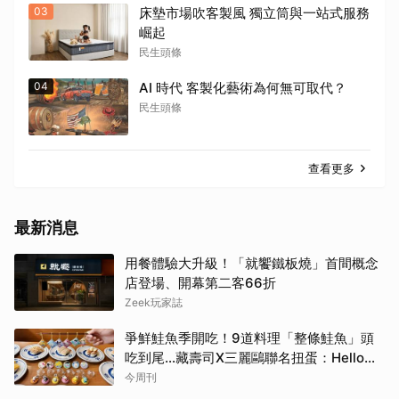
03
床墊市場吹客製風 獨立筒與一站式服務
崛起
民生頭條
04
AI 時代 客製化藝術為何無可取代？
民生頭條
查看更多
最新消息
用餐體驗大升級！「就饗鐵板燒」首間概念
店登場、開幕第二客66折
Zeek玩家誌
爭鮮鮭魚季開吃！9道料理「整條鮭魚」頭
吃到尾…藏壽司X三麗鷗聯名扭蛋：Hello
Kitty、酷洛米18款全搜集
今周刊