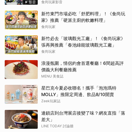
影音
食尚玩家影音
新竹東門市場必吃「舒肥料理」！《食尚玩
家》推薦「硬派主廚的軟嫩料理」
食尚玩家
新竹必去「玻璃觀光工廠」！《食尚玩家》
張再興推薦「春池綠能玻璃觀光工廠」
食尚玩家
浪漫氛圍，情侶約會首選餐廳！6間超高評
價義大利餐廳推薦
MENU 美食誌
星巴克今夏必收聯名！攜手「泡泡瑪特
MOLLY」推限定周邊、飲品8/10開賣
Zeek玩家誌
連鎖店到台灣展店後變了味？網友直指「落
差大」
LINE TODAY 討論牆