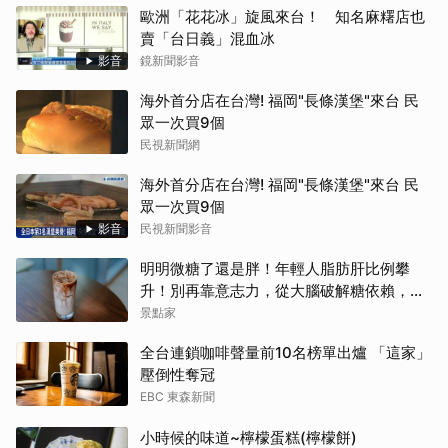
歐洲「花花冰」旋風來台！ 知名麻糬店也
賣「台日義」混血冰
影音
鏡新聞影音
海外首分店在台灣! 福岡"長條漢堡"來台 民
眾一次買9個
民視新聞網
海外首分店在台灣! 福岡"長條漢堡"來台 民
眾一次買9個
影音
民視新聞影音
明明微糖了還是胖！年輕人脂肪肝比例攀
升！別再靠意志力，從大腦破解糖依賴，輕
鬆變美變瘦變年輕！
景點家
全台連鎖咖啡聲量前10名榜單出爐 「這家」
壓倒性奪冠
EBC 東森新聞
小時候的味道~檸檬蛋糕(檸檬餅)