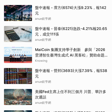
盤中速報 - 霈方(6574)大漲9.23%，報142
元
anue鉅亨網
盤中速報 - 晉泰(6221)急跌-4.21%報20.65
元，成交111張
anue鉅亨網
MaiCoin 集團支持學子創新 參與「2026
雲湧智生臺灣生成式 AI 黑客松」贊助命題
優勝團隊打造個人化投資分析工具 展現 AI
Knowing
升級金融科技應用潛力
盤中速報 - 營邦(3693)大漲7.39%，報538
元
anue鉅亨網
美國Fed主席上任不到三個月 川普、華許多
次通話
anue鉅亨網