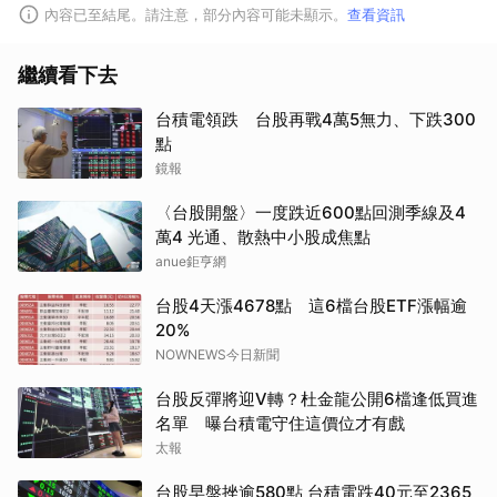
內容已至結尾。請注意，部分內容可能未顯示。
查看資訊
繼續看下去
台積電領跌 台股再戰4萬5無力、下跌300
點
鏡報
〈台股開盤〉一度跌近600點回測季線及4
萬4 光通、散熱中小股成焦點
anue鉅亨網
台股4天漲4678點 這6檔台股ETF漲幅逾
取消
20%
NOWNEWS今日新聞
台股反彈將迎V轉？杜金龍公開6檔逢低買進
名單 曝台積電守住這價位才有戲
太報
台股早盤挫逾580點 台積電跌40元至2365