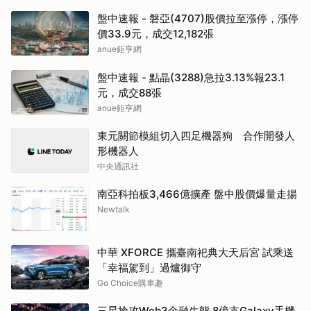
盤中速報 - 磐亞(4707)股價拉至漲停，漲停
價33.9元，成交12,182張
anue鉅亨網
盤中速報 - 點晶(3288)急拉3.13%報23.1
元，成交88張
anue鉅亨網
東元關節模組切入四足機器狗 合作開發人
形機器人
中央通訊社
南亞科拍板3,466億擴產 盤中股價爆量走揚
Newtalk
中華 XFORCE 攜臺南祀典大天后宮 試乘送
「幸福駕到」過爐御守
Go Choice購車趣
三星搶攻Web3金融生態 8億支Galaxy手機