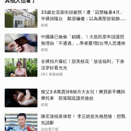
其他人也看了
33歲女流落街頭被拐！遭「囚禁輪暴4月」
半裸掛陽台 鄰居嚇傻：以為萬聖節裝飾...
主謀竟與妻小同住
鏡報
中國爆已偷偷「鎖國」！大批民眾申請護照
無理由「不通過」...學者憂1類台灣人恐遭殃
鏡報
全裸拍片爆紅！甜美校花「放送福利」下身
沒穿好看光光
EBC 東森娛樂
狠父3.6萬賣掉8個月大女兒！爽買新手機與
摩托車 部落闖庇護所搶娃
鏡報
陳宏達槓黃偉哲！ 李正皓批失格怒嗆：想戰
先請辭
自由電子報