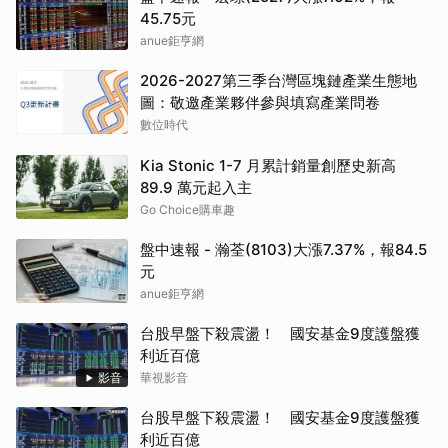
45.75元
anue鉅亨網
2026-2027第三季台灣區塊鏈產業生態地
圖：敬邀產業夥伴參與填寫產業問卷
數位時代
Kia Stonic 1-7 月累計銷量創歷史新高
89.9 萬元起入主
Go Choice購車趣
盤中速報 - 瀚荃(8103)大漲7.37%，報84.5
元
anue鉅亨網
台股早盤下殺震盪！ 國安基金9度護盤獲
利近百億
影音
華視影音
台股早盤下殺震盪！ 國安基金9度護盤獲
利近百億