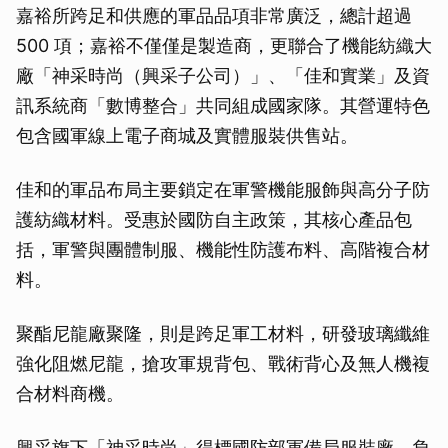
嘉裕所跨足和供應的軍品品項非常廣泛，總計超過
500 項；嘉裕不僅僅是製造商，更聯合了機能紡織大
廠「神采時尚（興采子公司）」、「佳和實業」及資
訊系統商「數博整合」共同組成國家隊。其營運特色
包含國軍線上電子商城及實體服裝供售站。
佳和的軍品布局主要鎖定在軍警機能服飾與高分子防
護紡織材料。受惠於國防自主政策，其核心產品包
括，軍警與團體制服、機能性防護布料、高階複合材
料。
聚酯尼龍廠聚隆，則是跨足軍工材料，研發玻璃纖維
強化阻燃尼龍，搶攻軍規背包、戰術背心及無人機複
合材料商機。
興采旗下「神采時尚」得標國防部軍備局服裝廠，負