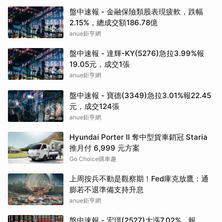
盤中速報 - 金融保險類股表現疲軟，跌幅
2.15%，總成交額186.78億
anue鉅亨網
盤中速報 - 達輝-KY(5276)急拉3.99%報
19.05元，成交1張
anue鉅亨網
盤中速報 - 寶德(3349)急拉3.01%報22.45
元，成交124張
anue鉅亨網
Hyundai Porter II 奪中型貨車銷冠 Staria
推月付 6,999 元方案
Go Choice購車趣
上周按兵不動是觀察期！Fed庫克放鷹：通
膨若不退準備支持升息
anue鉅亨網
盤中速報 - 宏璟(2527)大漲7.02%，報