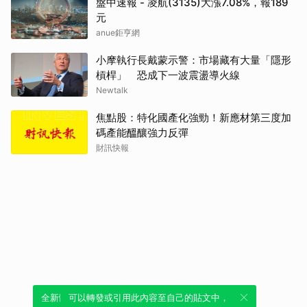
盤中速報 - 凌航(3135)大漲7.08%，報189
元
anue鉅亨網
小摩執行長戴蒙示警：市場藏有大量「隱形
槓桿」 恐成下一波震盪導火線
Newtalk
焦點股：特化國產化強勁！新應材第三度加
碼產能醞釀強力反彈
財訊快報
全新體驗！一鍵引用此內容，透過發布貼
可以轉發或引用此內容至自己的貼文中，