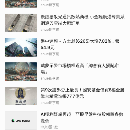
anue鉅亨網
廣錠搶攻光通訊散熱商機 小金雞廣熯奪美系
網通與雲端大廠訂單
anue鉅亨網
盤中速報 - 方土昶(6265)大漲7.02%，報
54.9元
anue鉅亨網
戴蒙示警市場槓桿過高「總會有人擾亂市
場」
anue鉅亨網
第9次護盤史上最長！國安基金僅買8檔全勝
靠台積電進帳77.7億元
anue鉅亨網
AI獲利疑慮再起 亞股早盤科技股領跌多數
走低
中央通訊社