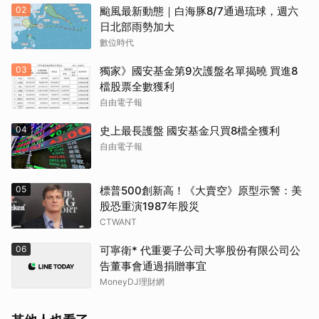
02
颱風最新動態｜白海豚8/7通過琉球，週六
日北部雨勢加大
數位時代
03
獨家》國安基金第9次護盤名單揭曉 買進8
檔股票全數獲利
自由電子報
04
史上最長護盤 國安基金只買8檔全獲利
自由電子報
05
標普500創新高！《大賣空》原型示警：美
股恐重演1987年股災
CTWANT
06
可寧衛* 代重要子公司大寧股份有限公司公
告董事會通過捐贈事宜
MoneyDJ理財網