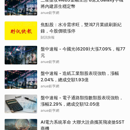
將內建原生穩定幣
anue鉅亨網
焦點股：水冷需求旺，雙鴻7月業績刷新紀
錄，今股價噴漲停
財訊快報
盤中速報 - 今國光(6209)大漲7.09%，報77
元
anue鉅亨網
盤中速報 - 造紙工業類股表現強勁，漲幅
2.04%，總成交額1.93億
anue鉅亨網
盤中速報 - 電子通路類指數類股表現強勁，
漲幅2.29%，總成交額12.05億
anue鉅亨網
AI電力系統革命 大聯大詮鼎攜英飛凌搶SST
商機