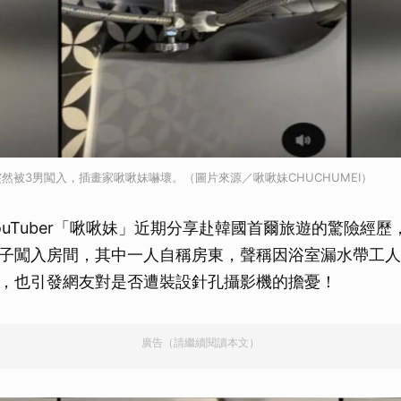
然被3男闖入，插畫家啾啾妹嚇壞。（圖片來源／啾啾妹CHUCHUMEI）
ouTuber「啾啾妹」近期分享赴韓國首爾旅遊的驚險經
子闖入房間，其中一人自稱房東，聲稱因浴室漏水帶工人
，也引發網友對是否遭裝設針孔攝影機的擔憂！
廣告（請繼續閱讀本文）