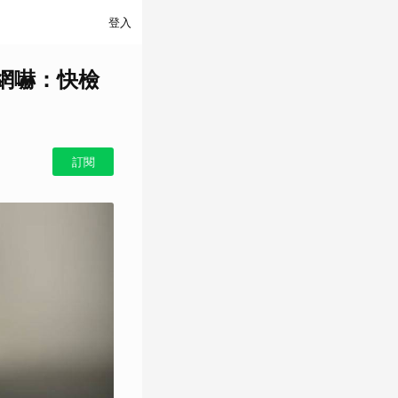
登入
網嚇：快檢
訂閱