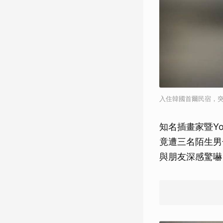
入住韓國首爾民宿，突
知名插畫家暨Y
竟遭三名陌生男
與朋友深感驚嚇