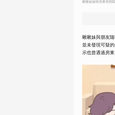
啾啾妹旅韓房東突然闖
啾啾妹與朋友隨
並未發現可疑的
示也曾遇過房東