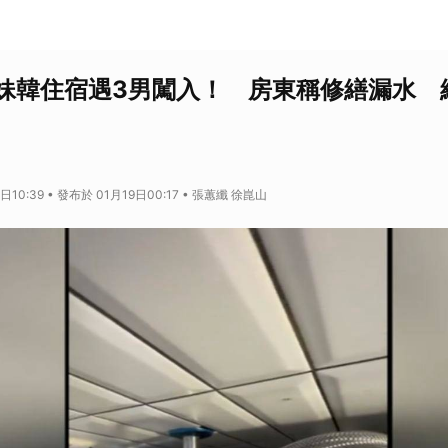
妹韓住宿遇3男闖入！ 房東稱修繕漏水 
日10:39 • 發布於 01月19日00:17 • 張蕙纖 徐崑山