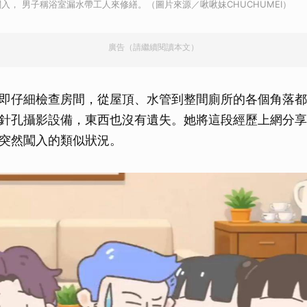
入， 男子稱浴室漏水帶工人來修繕。（圖片來源／啾啾妹CHUCHUMEI）
取消
廣告（請繼續閱讀本文）
即仔細檢查房間，從屋頂、水管到整間廁所的各個角落都
針孔攝影設備，東西也沒有遺失。她將這段經歷上網分享
突然闖入的類似狀況。