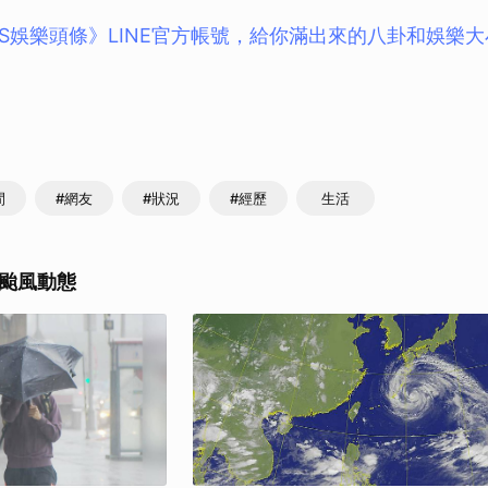
BS娛樂頭條》LINE官方帳號，給你滿出來的八卦和娛樂
間
#網友
#狀況
#經歷
生活
颱風動態