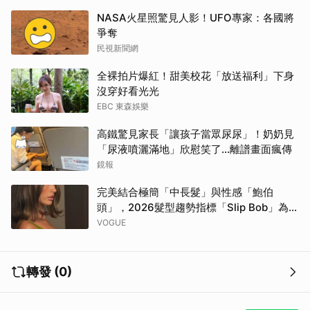
NASA火星照驚見人影！UFO專家：各國將
爭奪
民視新聞網
全裸拍片爆紅！甜美校花「放送福利」下身
沒穿好看光光
EBC 東森娛樂
高鐵驚見家長「讓孩子當眾尿尿」！奶奶見
「尿液噴灑滿地」欣慰笑了…離譜畫面瘋傳
鏡報
完美結合極簡「中長髮」與性感「鮑伯
頭」，2026髮型趨勢指標「Slip Bob」為何
自帶90年代超模氣場？
VOGUE
轉發 (0)