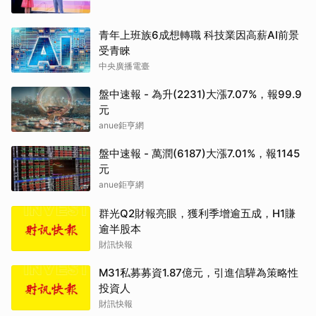
青年上班族6成想轉職 科技業因高薪AI前景
受青睞
中央廣播電臺
盤中速報 - 為升(2231)大漲7.07%，報99.9
元
anue鉅亨網
盤中速報 - 萬潤(6187)大漲7.01%，報1145
元
anue鉅亨網
群光Q2財報亮眼，獲利季增逾五成，H1賺
逾半股本
財訊快報
M31私募募資1.87億元，引進信驊為策略性
投資人
財訊快報