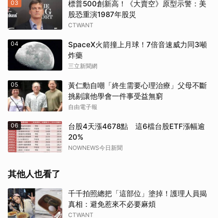
03
標普500創新高！《大賣空》原型示警：美
股恐重演1987年股災
CTWANT
04
SpaceX火箭撞上月球！7倍音速威力同3噸
炸藥
三立新聞網
05
黃仁勳自嘲「終生需要心理治療」父母不斷
挑剔讓他學會一件事受益無窮
自由電子報
06
台股4天漲4678點 這6檔台股ETF漲幅逾
20%
NOWNEWS今日新聞
其他人也看了
千千拍照總把「這部位」塗掉！護理人員揭
真相：避免惹來不必要麻煩
CTWANT