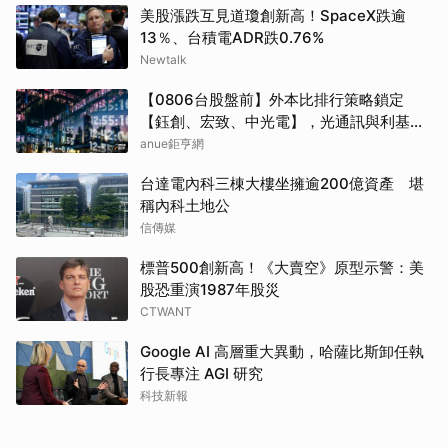
美股漲跌互見道瓊創新高！SpaceX跌逾
13％、台積電ADR跌0.76%
Newtalk
【0806台股盤前】外本比排行策略鎖定
【鈺創、宏致、中光電】，光通訊與利基型
記憶體狂飆噴發！加權爆量大漲 1250 點放
anue鉅亨網
量突破 1.19 兆 外資大買 903 億創近期新高
台達電內科三棟大樓坐擁逾200億資產 堪
稱內科土地公
信傳媒
標普500創新高！《大賣空》原型示警：美
股恐重演1987年股災
CTWANT
Google AI 高層重大異動，哈薩比斯卸任執
行長專注 AGI 研究
科技新報