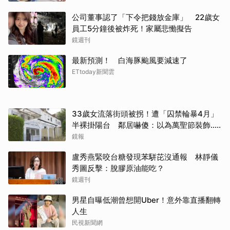
公司董事認了「下令把錢放金庫」 22歲女
員工5分鐘後被炸死！家屬悲慟擬告
鏡週刊
最新預測！ 白海豚颱風要減速了
ETtoday新聞雲
33歲女流落街頭被拐！遭「囚禁輪暴4月」
半裸掛陽台 鄰居嚇傻：以為萬聖節裝飾...
主謀竟與妻小同住
鏡報
盧秀燕緊咬台糖發現苯駢芘沒通報 林靜儀
秀圖反擊：脫膠原油能吃？
鏡週刊
男星自曝低潮曾想開Uber！意外靠直播翻轉
人生
民視新聞網