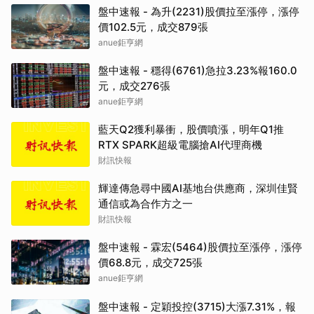
盤中速報 - 為升(2231)股價拉至漲停，漲停
價102.5元，成交879張
anue鉅亨網
盤中速報 - 穩得(6761)急拉3.23%報160.0
元，成交276張
anue鉅亨網
藍天Q2獲利暴衝，股價噴漲，明年Q1推
RTX SPARK超級電腦搶AI代理商機
財訊快報
輝達傳急尋中國AI基地台供應商，深圳佳賢
通信或為合作方之一
財訊快報
盤中速報 - 霖宏(5464)股價拉至漲停，漲停
價68.8元，成交725張
anue鉅亨網
盤中速報 - 定穎投控(3715)大漲7.31%，報