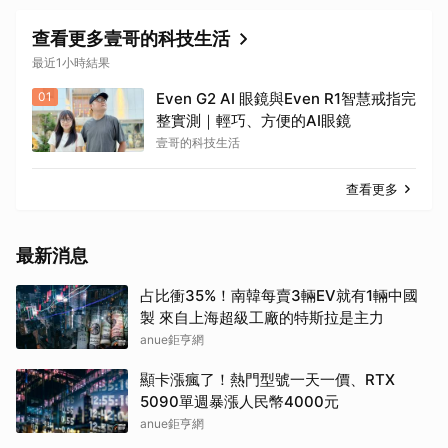
查看更多壹哥的科技生活
最近1小時結果
01
Even G2 AI 眼鏡與Even R1智慧戒指完
整實測｜輕巧、方便的AI眼鏡
壹哥的科技生活
查看更多
最新消息
占比衝35%！南韓每賣3輛EV就有1輛中國
製 來自上海超級工廠的特斯拉是主力
anue鉅亨網
顯卡漲瘋了！熱門型號一天一價、RTX
5090單週暴漲人民幣4000元
anue鉅亨網