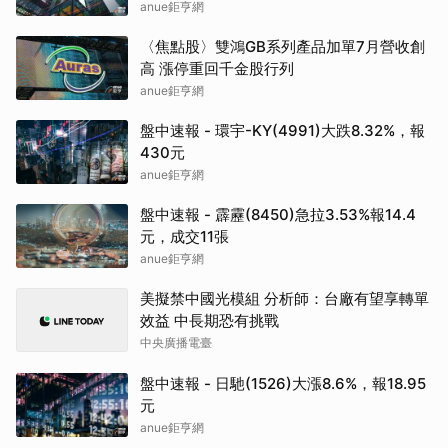
anue鉅亨網
〈焦點股〉雙鴻GB系列產品加單7月營收創
高 漲停重回千金股行列
anue鉅亨網
盤中速報 - 環宇-KY(4991)大跌8.32%，報
430元
anue鉅亨網
盤中速報 - 霹靂(8450)急拉3.53%報14.4
元，成交11張
anue鉅亨網
美擬禁中國光模組 分析師：台廠有望享轉單
效益 中長期恐有挑戰
中央廣播電臺
盤中速報 - 日馳(1526)大漲8.6%，報18.95
元
anue鉅亨網