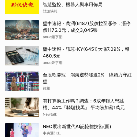
智慧監控、機器人與車用佈局
財訊快報
盤中速報 - 萬潤(6187)股價拉至漲停，漲停
價1175.0元，成交3,045張
anue鉅亨網
盤中速報 - 訊芯-KY(6451)大漲7.09%，報
460.5元
anue鉅亨網
台股軟腳蝦 鴻海逆勢漲逾2% 緯穎力守紅
盤
鏡報
有打算換工作嗎？調查：6成年輕人想跳
槽、44%「騎驢找馬」 平均盼加薪1萬元
Newtalk
NEO展出新世代AI記憶體技術(圖)
中央通訊社