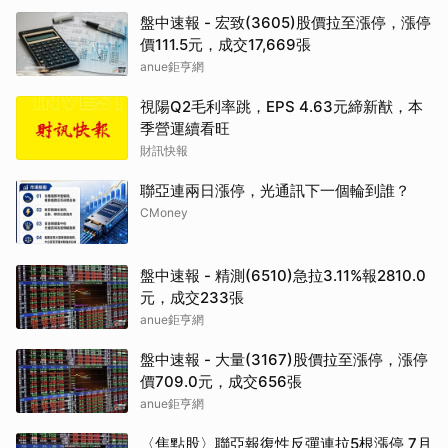
盤中速報 - 宏致(3605)股價拉至漲停，漲停
價111.5元，成交17,669張
anue鉅亨網
視陽Q2毛利率跳，EPS 4.63元締新猷，本
季營運續看旺
財訊快報
聯亞連兩日漲停，光通訊下一個輪到誰？
CMoney
盤中速報 - 精測(6510)急拉3.11%報2810.0
元，成交233張
anue鉅亨網
盤中速報 - 大量(3167)股價拉至漲停，漲停
價709.0元，成交656張
anue鉅亨網
〈焦點股〉聯亞報復性反彈連拉5根漲停 7月