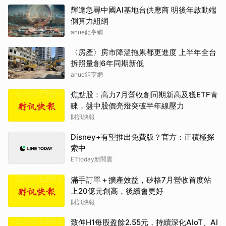
輝達急尋中國AI基地台供應商 明後年啟動端
側算力組網
anue鉅亨網
〈房產〉房市降溫拖累都更進度 上半年全台
拆照量創6年同期新低
anue鉅亨網
焦點股：高力7月營收創同期新高及獲ETF青
睞，盤中股價亮燈突破半年線壓力
財訊快報
Disney+有望推出免費版？官方：正積極探
索中
ETtoday新聞雲
滿手訂單＋擴產效益，矽格7月營收首度站
上20億元創高，後續會更好
財訊快報
致伸H1每股盈餘2.55元，持續深化AIoT、AI