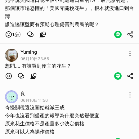
先不說美國進口花生佔不到總進口量的1%，最荒謬的是，
那個讓市場恐懼的「美國零關稅花生」，根本就沒進口到台
灣
誰造謠讓盤商有預期心理傷害到農民的呢？
1
Yuming
06月10日23:56
想問…. 有誰買到便宜的花生？
良
06月10日11:56
奇怪關稅還沒開始就減三成
今年也沒看到盛產的報導為什麼突然變便宜
原來花生價格不是產量多少決定價格
原來可以人為操作價格