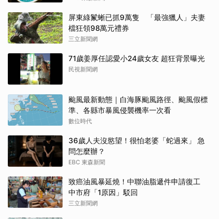
屏東綠鬣蜥已抓9萬隻 「最強獵人」夫妻
檔狂領98萬元禮券
三立新聞網
71歲姜厚任認愛小24歲女友 超狂背景曝光
民視新聞網
颱風最新動態｜白海豚颱風路徑、颱風假標
準、各縣市暴風侵襲機率一次看
數位時代
36歲人夫沒慾望！很怕老婆「蛇過來」 急
問怎麼辦？
EBC 東森新聞
致癌油風暴延燒！中聯油脂遞件申請復工
中市府「1原因」駁回
三立新聞網