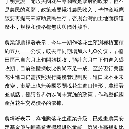
丁明貴說，開放美國花生零關稅是政府的政策，但不
是農民的意願，政策若要犧牲農民收入，轉作金就應
該要再提高來幫助農民生存，否則台灣的土地面積這
麼小，規模和價格都無法與國外競爭。
農業部農糧署表示，今年一期作落花生預測種植面積
約五八一一公頃，較去年同期增加六九○公頃，早植
田區已自六月上旬開始採收，預計六月中下旬進入盛
收期，目前整體採收比例尚不足一成。至於現行美國
花生進口仍需按照現行關稅管理制度，進口成本並未
改變，市場上也無美國零關稅花生進口情形，農糧署
並喊話，籲請各界勿以尚未實施的政策，作為壓低國
產落花生交易價格的依據。
農糧署表示，為推動落花生產業升級，已規畫農業安
定基金優先輔導業者擴增烘乾量能，透過提高補助比