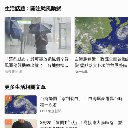
生活話題：關注颱風動態
「這些縣市」最可能放颱風假？暴
白海豚逼近！政院全面啟動
風圈侵襲機率出爐了 各地數據一
變 盤點落實各項防救災整備
次看
民視新聞網
Newtalk
更多生活相關文章
01
台灣降雨「紫到發白」！ 白海豚豪雨轟台時
程一次看
EBC 東森新聞
02
3好友「冒同1症狀」！竟接連大腸癌逝 營