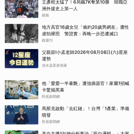
王彥程太猛了！6局飆7K奪第10勝 韓職亞
洲外援史上第一人
鏡報
地方高官16歲女兒「偷約20歲男網友」遭性
虐拍裸照 警證實：再晚一步恐遭滅口
鏡週刊
父親節!小孟老師2026年08月08日(六)星座
運勢
清水孟星座塔羅
他「愛愛一半暴斃」遭強摘器官！家屬1招喊
卡驚揭黑幕
民視新聞網
馬斯克啟動「去紅鏈」！台灣「1產業」準備
噴發
民視新聞網
美女主播1句神分析毒油「藍白邏輯」：大家