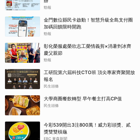
辦
勁報
金門數位縣民卡啟動！智慧升級全島支付圈
加碼回饋限時開跑
勁報
彰化榮服處榮欣志工榮情義剪×消暑剉冰齊
慶父親節
勁報
工研院第六屆科技CTO班 頂尖專家齊聚開放
報名
民生頭條
大學商圈餐飲轉型 早午餐主打高CP值
民生頭條
今彩539開出3注800萬！威力彩頭獎、貳
獎雙雙槓龜
EBC 東森新聞