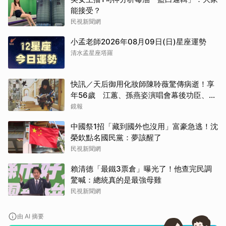
能接受？
民視新聞網
小孟老師2026年08月09日(日)星座運勢
清水孟星座塔羅
快訊／天后御用化妝師陳聆薇驚傳病逝！享
年56歲 江蕙、孫燕姿演唱會幕後功臣、蔡
健雅崩潰難接受
鏡報
中國祭1招「藏到國外也沒用」富豪急逃！沈
榮欽點名國民黨：夢該醒了
民視新聞網
賴清德「最鐵3票倉」曝光了！他查完民調
驚喊：總統真的是最強母雞
民視新聞網
由 AI 摘要