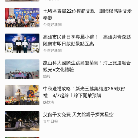
七堵區表揚22位模範父親 謝國樑感謝父愛
奉獻
台灣好新聞
高雄市民赴日享專屬小禮！ 高雄與青森縣
陸奧市即日啟動景點互惠
台灣好新聞
崑山科大國際生跳島遊菊島！海上旅運融合
觀光×文化體驗
勁報
中秋送禮攻略！新光三越集結逾255款好
禮 8/7起線上線下開放預購
姊妹淘
父偕子女免費 天文館親子探索星空
青年日報