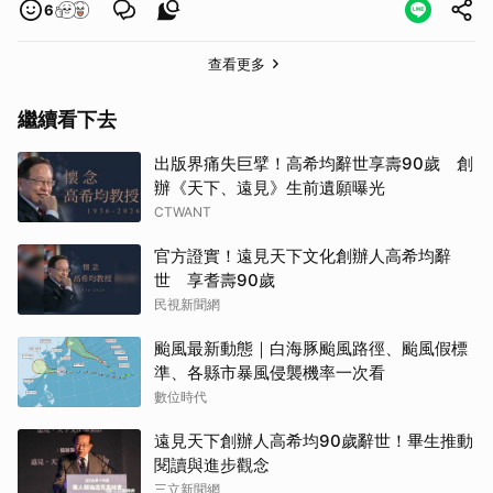
6
查看更多
繼續看下去
出版界痛失巨擘！高希均辭世享壽90歲 創
辦《天下、遠見》生前遺願曝光
CTWANT
官方證實！遠見天下文化創辦人高希均辭
世 享耆壽90歲
民視新聞網
颱風最新動態｜白海豚颱風路徑、颱風假標
準、各縣市暴風侵襲機率一次看
數位時代
遠見天下創辦人高希均90歲辭世！畢生推動
閱讀與進步觀念
三立新聞網