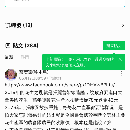
轉發 (12)
取消
貼文 (284)
建立貼文
最新
熱門
全新體驗！一鍵引用此內容，透過發布貼
文來輕鬆表達個人立場。
蔡宏達(啄木鳥)
06月12日08:59 (已編輯)
https://www.facebook.com/share/p/1DHVwBPLtu/
2019年的花生之亂就是張麗善帶頭造謠，說政府要進口大
量美國花生，當年導致花生產地收購價從78元跌倒43元
2026年，張家又故技重施，每每花生產季都要這樣玩，是
怕大家忘記張嘉郡的姑丈就是全國農會總幹事嗎？雲林主要
花生產區的農會跟農民的收購價，根本也是他說了算