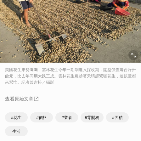
美國花生來勢洶洶，雲林花生今年一期剛進入採收期，開盤價僅每台斤卅
餘元，比去年同期大跌三成。雲林花生農趁著天晴趕緊曬花生，連孩童都
來幫忙。記者曾吉松／攝影
查看原始文章
#花生
#價格
#業者
#零關稅
#面積
生活