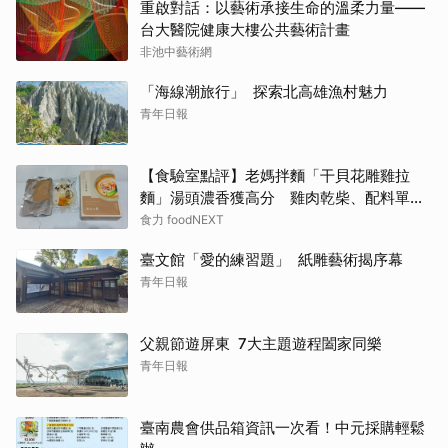
重啟對話：以藝術承接生命的溫柔力量——
台大醫院健康大樓公共藝術計畫
非池中藝術網
「海線潮旅行」 探索北高雄漁村魅力
青年日報
【食驗室點評】老媽拌麵「干貝花雕雞拉
麵」湯頭濃香獲高分 雞肉乾柴、配料單調
成扣分點
食力 foodNEXT
臺文館「愛的練習題」 紙雕藝術揭序幕
青年日報
父親節遊屏東 7大主題遊程闔家同樂
青年日報
臺南農會供品箱資訊一次看！中元採購輕鬆