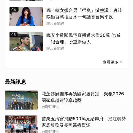
04
獨／韓女嫌台男「很臭」掀熱議！唐綺
陽砸百萬推香水一句話替台男平反
聯合新聞網
05
晚安小雞闖民宅直播遭求償30萬 他喊
「很合理」盼重新做人
聯合新聞網
查看更多
最新訊息
花蓮縣府團隊再獲國家級肯定 榮獲2026
國家卓越建設卓越獎
台灣好新聞
苗栗玉清宮捐贈500萬元給縣府 挹注弱勢
家庭服務及長照醫療資源
台灣好新聞