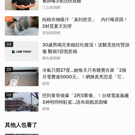
養師曝3警訊快就醫
三立新聞網
03
純棉衣物吸汗「臭到想丟」 內行曝原因！
2材質夏天別穿
壹蘋新聞網
04
30歲男喝完拿鐵狂吐腹瀉！送醫竟急性腎損
傷 醫揭1習慣惹禍
聯合新聞網
05
冷氣只開27度…她每天只有睡覺在家「2個
月電費逾5000元」！網揪真兇恐是「它」
鏡報
06
挖到童骨後爆「2死5重傷」！台積電嘉義廠
3神明同時駐駕...請布袋戲原因曝
鏡報
其他人也看了