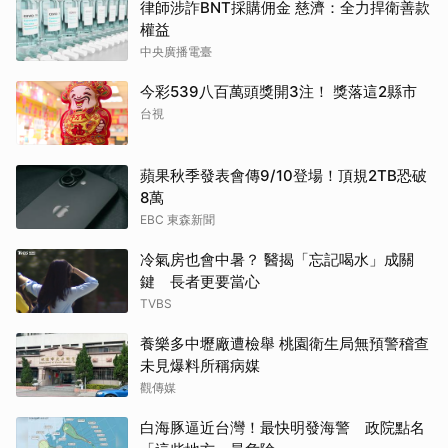
律師涉詐BNT採購佣金 慈濟：全力捍衛善款
權益
中央廣播電臺
今彩539八百萬頭獎開3注！ 獎落這2縣市
台視
蘋果秋季發表會傳9/10登場！頂規2TB恐破
8萬
EBC 東森新聞
冷氣房也會中暑？ 醫揭「忘記喝水」成關
鍵 長者更要當心
TVBS
養樂多中壢廠遭檢舉 桃園衛生局無預警稽查
未見爆料所稱病媒
觀傳媒
白海豚逼近台灣！最快明發海警 政院點名