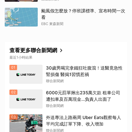
颱風假怎麼放？停班課標準、宣布時間一次
看
EBC 東森新聞
查看更多聯合新聞網
最近1小時結果
01
30歲男喝完拿鐵狂吐腹瀉！送醫竟急性
腎損傷 醫揭1習慣惹禍
聯合新聞網
02
6000元罰單揪出235萬欠款 租車公司
遭扣車及百萬現金…負責人出面了
聯合新聞網
03
外送專法上路兩周 Uber Eats觀察每人
平均完成訂單下降、收入增加
聯合新聞網