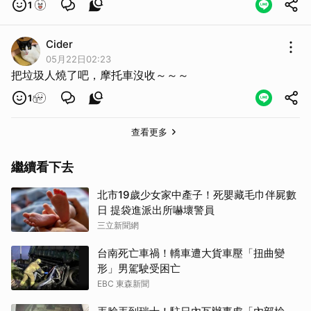
1
取消
Cider
05月22日02:23
把垃圾人燒了吧，摩托車沒收～～～
1
查看更多
繼續看下去
北市19歲少女家中產子！死嬰藏毛巾伴屍數
日 提袋進派出所嚇壞警員
三立新聞網
台南死亡車禍！轎車遭大貨車壓「扭曲變
形」男駕駛受困亡
EBC 東森新聞