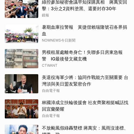
綠控參加秘密會議早知採購真相 蔣萬安回
擊：3分之2資料塗黑、還要封存30年
鏡報
暑期血庫拉警報 黃捷偕賴瑞隆號召各界捐
血
NOWNEWS今日新聞
男模租屋處離奇身亡！失聯多日房東急報
警 IG最後發文藏玄機
CTWANT
美退役海軍少將：協同作戰能力至關重要 台
灣須與美日盟友緊密合作
自由電子報
林國漳成立扶輪後援會 社友齊聚相挺喊話找
回宜蘭榮耀
自由電子報
不放颱風假綠轟雙標 蔣萬安：風雨沒達標、