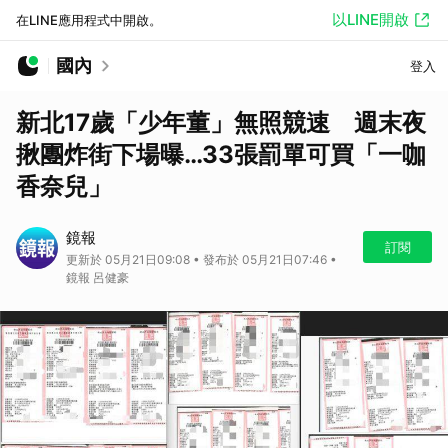
以LINE開啟
在LINE應用程式中開啟。
國內
登入
新北17歲「少年董」無照競速 週末夜
揪團炸街下場曝…33張罰單可買「一咖
香奈兒」
鏡報
訂閱
更新於 05月21日09:08 • 發布於 05月21日07:46 •
鏡報 呂健豪