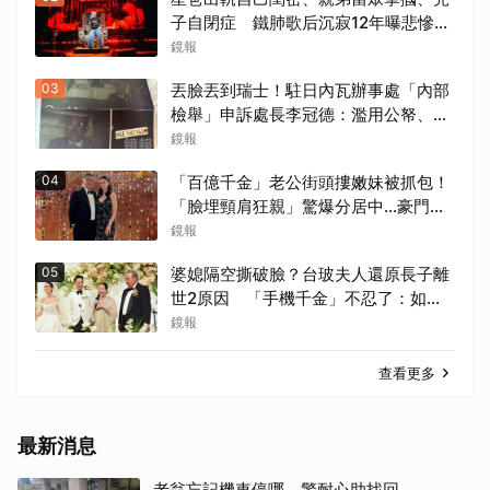
子自閉症 鐵肺歌后沉寂12年曝悲慘人
生
鏡報
03
丟臉丟到瑞士！駐日內瓦辦事處「內部
檢舉」申訴處長李冠德：濫用公帑、職
場霸凌、超速仔拒繳罰單 外交部要查
鏡報
了
04
「百億千金」老公街頭摟嫩妹被抓包！
「臉埋頸肩狂親」驚爆分居中...豪門婚
變+1
鏡報
05
婆媳隔空撕破臉？台玻夫人還原長子離
世2原因 「手機千金」不忍了：如其
說還需要離開嗎？
鏡報
查看更多
最新消息
老翁忘記機車停哪 警耐心助找回