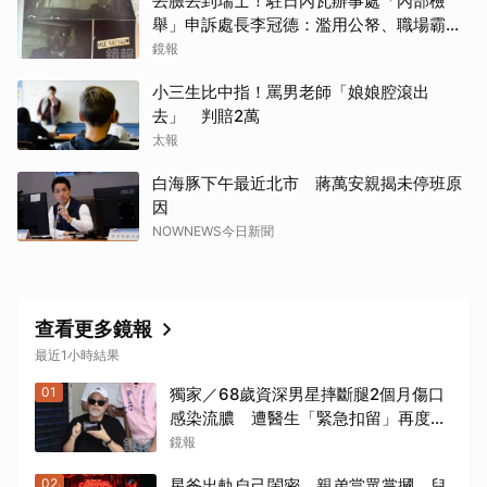
丟臉丟到瑞士！駐日內瓦辦事處「內部檢
舉」申訴處長李冠德：濫用公帑、職場霸
凌、超速仔拒繳罰單 外交部要查了
鏡報
小三生比中指！罵男老師「娘娘腔滾出
去」 判賠2萬
太報
白海豚下午最近北市 蔣萬安親揭未停班原
因
NOWNEWS今日新聞
查看更多鏡報
最近1小時結果
01
獨家／68歲資深男星摔斷腿2個月傷口
感染流膿 遭醫生「緊急扣留」再度動
刀！妻心力交瘁曝現況
鏡報
02
星爸出軌自己閨密、親弟當眾掌摑、兒