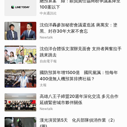
總預算案 綠：願負責任協商盼爭議案降至
100案以下
中央通訊社
沈伯洋轟參加秘密會議還造謠 蔣萬安：塗
黑、封存30年大家不會忘
Newtalk
沈伯洋合體張文潔辦見面會 支持者興奮拉手
跳來跳去
自由電子報
國防預算年增1500億 國民黨諷：怕每年
400億無人機預算排擠社福？
太報
高雄八王子締盟20週年深化交流 多元合作
延續緊密城市夥伴關係
Newtalk
漢光演習第5天 化兵部隊偵消作業（2）
(圖)