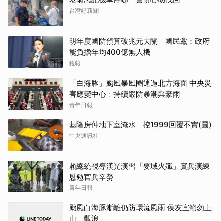
台灣好新聞
明年度國防預算破兆元大關 國民黨：政府
能負擔年均400億無人機
鏡報
「白海豚」颱風暴風圈通過北方海面 中央災
害應變中心：持續嚴防暴潮與豪雨
青年日報
基隆房仲地下室淹水 控1999回覆不實(圖)
中央通訊社
賴總統視導漢光演習「要域火殲」實兵演練
慰勉官兵辛勞
青年日報
颱風白海豚漸離仍防環流風雨 侯友宜籲勿上
山、觀浪