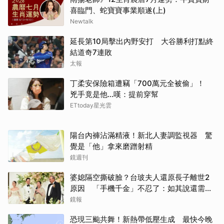
喜臨門、蛇寶寶事業順遂(上)
Newtalk
延長第10局擊出內野安打 大谷勝利打點終
結道奇7連敗
太報
丁柔安保險箱遭竊「700萬元全被偷」！
兇手竟是他...嘆：提前穿幫
ETtoday星光雲
陽台內褲沾滿精液！新北人妻調監視器 驚
覺是「他」拿來磨蹭射精
鏡週刊
婆媳隔空撕破臉？台玻夫人還原長子離世2
原因 「手機千金」不忍了：如其說還需要
離開嗎？
鏡報
恐現三颱共舞！新熱帶低壓生成 最快今晚