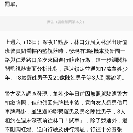
罰單。
廣告（請繼續閱讀本文）
上週六（16日）深夜11點多，林口分局文林派出所值
班警員間看轄內監視器時，發現有3輛機車於新園一
路與仁愛路口多次來回進行競速行為，進一步調閱相
關監視器畫面分析比對，迅速鎖定並通知17歲董姓少
年、18歲羅姓男子及20歲陳姓男子等3人到案說明。
警方深入調查發現，董姓少年日前因無照駕駛遭警方
扣繳牌照，但他領回無牌機車後，竟向友人羅男借用
車牌懸掛，並透過IG聯繫羅男及另名陳姓男子，3人
相約在週末深夜前往林口「試車」，除了競速外，還
不斷闖紅燈、逆向行駛及併行競駛，行徑十分囂張，