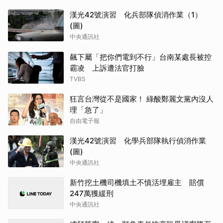
漢光42號演習 化兵部隊偵消作業（1）
(圖)
中央通訊社
飆下屬「把你們電到不行」台南某處長被控
霸凌 上訴遭法官打臉
TVBS
狂言台灣從不是國家！ 綠酸鄭麗文黨內沒人
理「急了」
自由電子報
漢光42號演習 化學兵部隊執行偵消作業
(圖)
中央通訊社
新竹挖土機司機填土不慎活埋雇主 賠償
247萬獲緩刑
中央通訊社