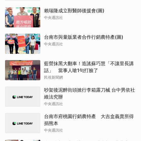
賴瑞隆成立獸醫師後援會(圖)
中央通訊社
台南市與量販業者合作行銷農特產(圖)
中央通訊社
藍營抹黑大翻車！造謠蘇巧慧「不讓里長講
話」 當事人嗆1句打臉了
民視新聞網
吵架後泥醉街頭掀行李箱露刀械 台中男依社
維法究辦
中央通訊社
台南市府桃園行銷農特產 大吉盒義賣所得
捐熊本
中央通訊社