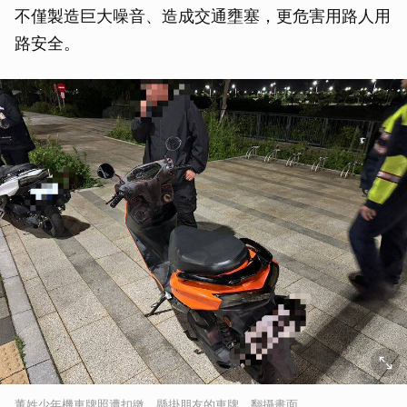
不僅製造巨大噪音、造成交通壅塞，更危害用路人用
路安全。
董姓少年機車牌照遭扣繳，懸掛朋友的車牌。翻攝畫面