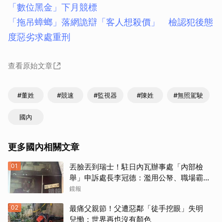
「數位黑金」下月競標
「拖吊蟑螂」落網詭辯「客人想殺價」 檢認犯後態
度惡劣求處重刑
查看原始文章
#董姓
#競速
#監視器
#陳姓
#無照駕駛
國內
更多國內相關文章
01
丟臉丟到瑞士！駐日內瓦辦事處「內部檢
舉」申訴處長李冠德：濫用公帑、職場霸
凌、超速仔拒繳罰單 外交部要查了
鏡報
02
最痛父親節！父遭惡鄰「徒手挖眼」失明
兒慟：世界再也沒有顏色