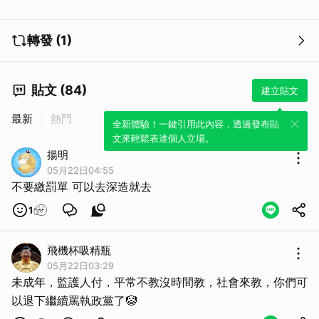
轉發 (1)
貼文 (84)
建立貼文
最新
熱門
全新體驗！一鍵引用此內容，透過發布貼
文來輕鬆表達個人立場。
揚明
05月22日04:55
不要繳罰單 可以去深造就去
1
飛機杯吸精瓶
05月22日03:29
未成年，監護人付，平常不教沒時間教，社會來教，你們可
以退下繼續罵執政黨了🤡