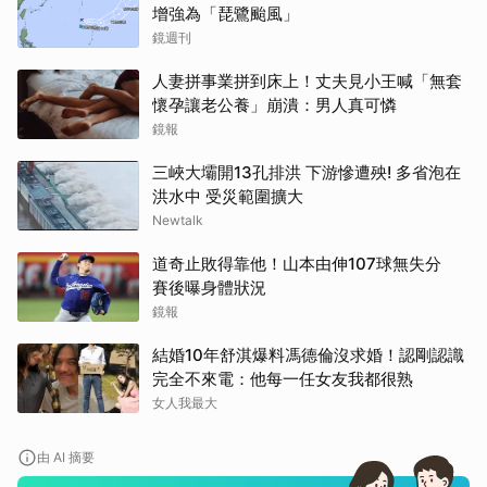
增強為「琵鷺颱風」
鏡週刊
人妻拼事業拼到床上！丈夫見小王喊「無套
懷孕讓老公養」崩潰：男人真可憐
鏡報
三峽大壩開13孔排洪 下游慘遭殃! 多省泡在
洪水中 受災範圍擴大
Newtalk
道奇止敗得靠他！山本由伸107球無失分
賽後曝身體狀況
鏡報
結婚10年舒淇爆料馮德倫沒求婚！認剛認識
完全不來電：他每一任女友我都很熟
女人我最大
由 AI 摘要