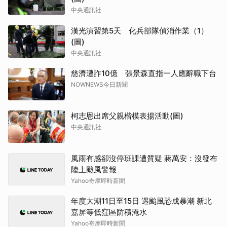
中央通訊社
漢光演習第5天 化兵部隊偵消作業（1）
(圖)
中央通訊社
慈濟遭詐10億 張景森直指一人應辭職下台
NOWNEWS今日新聞
柯志恩出席父親楷模表揚活動(圖)
中央通訊社
風雨有感卻沒停班課遭質疑 蔣萬安：沒發布
陸上颱風警報
Yahoo奇摩即時新聞
年度大潮11日至15日 遇颱風恐成暴潮 新北
嘉屏等低窪區防積淹水
Yahoo奇摩即時新聞