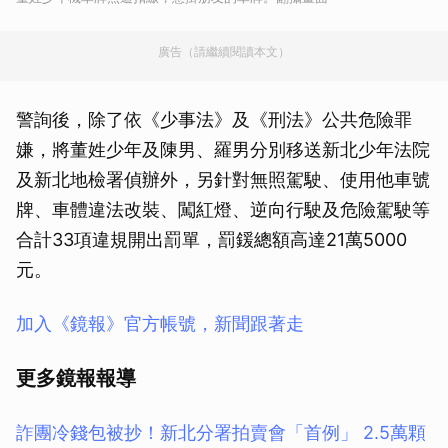
廣告（請繼續閱讀本文）
警詢後，除了依《少事法》及《刑法》公共危險罪
嫌，將董姓少年及陳男、羅男分別移送新北少年法院
及新北地檢署偵辦外，另針對無照駕駛、使用他車號
牌、車體違法改裝、闖紅燈、逆向行駛及危險駕駛等
合計33項違規開出罰單，罰鍰總額高達21萬5000
元。
加入《鏡報》官方帳號，新聞跟著走
更多鏡報報導
詐團冷錢包被抄！新北分署拍賣會「首例」 2.5萬顆