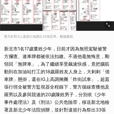
警方針對3人違規行為開出33張罰單。翻攝畫面
新北市1名17歲董姓少年，日前才因為無照駕駛被警
方攔查、連車牌都被依法扣繳。不過他毫無悔意，剛
領回「無牌車」，為了繼續享受飆速快感，竟把腦筋
動到在加油站打工的18歲羅姓友人身上，大剌剌「借
車牌」懸掛，還在IG上高調揪團「炸街試車」，超囂
張行徑全被警方監視器全程錄下，警方循線查獲他及
羅男以及參與競速的20歲陳姓男子，分別依《少年
事件處理法》及《刑法》公共危險罪，移送新北地檢
署及新北少年法院偵辦，並針對違規行為祭出33張