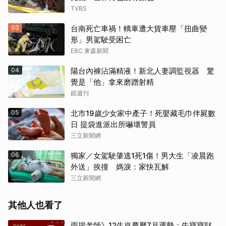
TVBS
03
台南死亡車禍！轎車遭大貨車壓「扭曲變
形」男駕駛受困亡
EBC 東森新聞
04
陽台內褲沾滿精液！新北人妻調監視器 驚
覺是「他」拿來磨蹭射精
鏡週刊
05
北市19歲少女家中產子！死嬰藏毛巾伴屍數
日 提袋進派出所嚇壞警員
三立新聞網
06
獨家／女駕駛肇逃1死1傷！男大生「凌晨跑
外送」挨撞 媽淚：家快瓦解
三立新聞網
其他人也看了
雨揚老師》12生肖農曆7月運勢：牛寶寶財