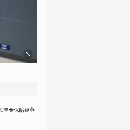
民年金保險喪葬
。