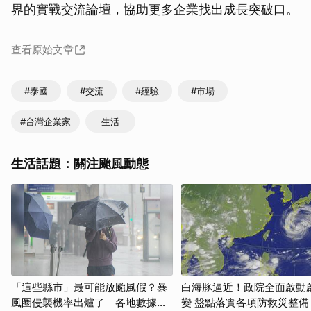
界的實戰交流論壇，協助更多企業找出成長突破口。
查看原始文章
#泰國
#交流
#經驗
#市場
#台灣企業家
生活
生活話題：關注颱風動態
「這些縣市」最可能放颱風假？暴
白海豚逼近！政院全面啟動
風圈侵襲機率出爐了 各地數據一
變 盤點落實各項防救災整備