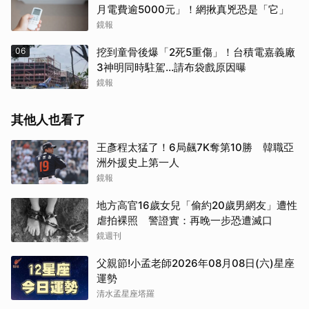
月電費逾5000元」！網揪真兇恐是「它」
鏡報
06
挖到童骨後爆「2死5重傷」！台積電嘉義廠
3神明同時駐駕...請布袋戲原因曝
鏡報
其他人也看了
王彥程太猛了！6局飆7K奪第10勝 韓職亞
洲外援史上第一人
鏡報
地方高官16歲女兒「偷約20歲男網友」遭性
虐拍裸照 警證實：再晚一步恐遭滅口
鏡週刊
父親節!小孟老師2026年08月08日(六)星座
運勢
清水孟星座塔羅