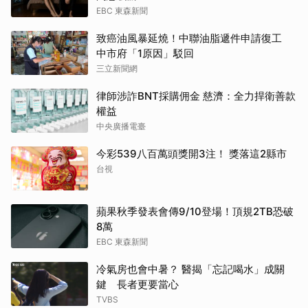
EBC 東森新聞
致癌油風暴延燒！中聯油脂遞件申請復工
中市府「1原因」駁回
三立新聞網
律師涉詐BNT採購佣金 慈濟：全力捍衛善款
權益
中央廣播電臺
今彩539八百萬頭獎開3注！ 獎落這2縣市
台視
蘋果秋季發表會傳9/10登場！頂規2TB恐破
8萬
EBC 東森新聞
冷氣房也會中暑？ 醫揭「忘記喝水」成關
鍵 長者更要當心
TVBS