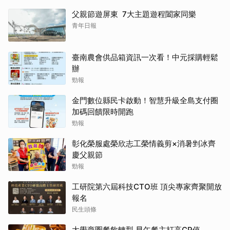
父親節遊屏東 7大主題遊程闔家同樂
青年日報
臺南農會供品箱資訊一次看！中元採購輕鬆
辦
勁報
金門數位縣民卡啟動！智慧升級全島支付圈
加碼回饋限時開跑
勁報
彰化榮服處榮欣志工榮情義剪×消暑剉冰齊
慶父親節
勁報
工研院第六屆科技CTO班 頂尖專家齊聚開放
報名
民生頭條
大學商圈餐飲轉型 早午餐主打高CP值