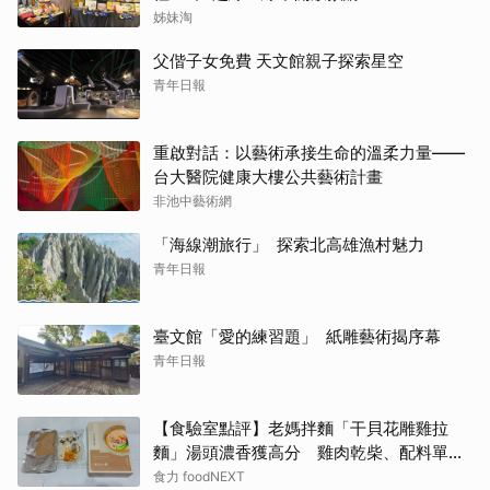
姊妹淘
父偕子女免費 天文館親子探索星空
青年日報
重啟對話：以藝術承接生命的溫柔力量——
台大醫院健康大樓公共藝術計畫
非池中藝術網
「海線潮旅行」 探索北高雄漁村魅力
青年日報
臺文館「愛的練習題」 紙雕藝術揭序幕
青年日報
【食驗室點評】老媽拌麵「干貝花雕雞拉
麵」湯頭濃香獲高分 雞肉乾柴、配料單調
成扣分點
食力 foodNEXT