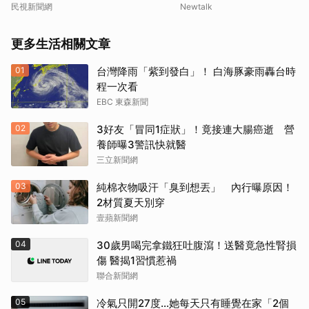
次看
民視新聞網
Newtalk
更多生活相關文章
01
台灣降雨「紫到發白」！ 白海豚豪雨轟台時
程一次看
EBC 東森新聞
02
3好友「冒同1症狀」！竟接連大腸癌逝 營
養師曝3警訊快就醫
三立新聞網
03
純棉衣物吸汗「臭到想丟」 內行曝原因！
2材質夏天別穿
壹蘋新聞網
04
30歲男喝完拿鐵狂吐腹瀉！送醫竟急性腎損
傷 醫揭1習慣惹禍
聯合新聞網
05
冷氣只開27度…她每天只有睡覺在家「2個