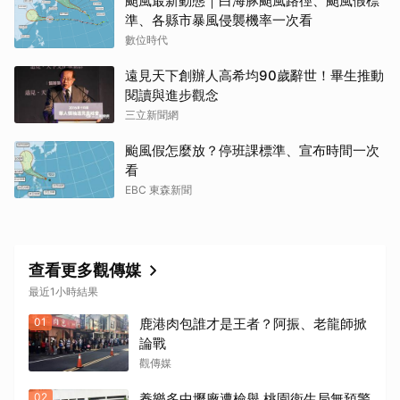
颱風最新動態｜白海豚颱風路徑、颱風假標
準、各縣市暴風侵襲機率一次看
數位時代
遠見天下創辦人高希均90歲辭世！畢生推動
閱讀與進步觀念
三立新聞網
颱風假怎麼放？停班課標準、宣布時間一次
看
EBC 東森新聞
查看更多觀傳媒
最近1小時結果
01
鹿港肉包誰才是王者？阿振、老龍師掀
論戰
觀傳媒
02
養樂多中壢廠遭檢舉 桃園衛生局無預警