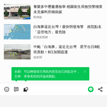
養樂多中壢廠遭檢舉 桃園衛生局無預警稽查
未見爆料所稱病媒
觀傳媒
白海豚逼近台灣！最快明發海警 政院點名
「這些地方」最危險
民視新聞網
中颱「白海豚」逼近北台灣 星宇台日8航
班異動！8日加開疏運
鏡新聞
全新體驗！一鍵引用此內容，透過發布貼
可以轉發或引用此內容至自己的貼文中，
文來輕鬆表達個人立場。
來發表您的評論或觀點。
類別
服務條款
隱私權政策
服務聲明