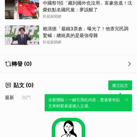
中國祭1招「藏到國外也沒用」富豪急逃！沈
榮欽點名國民黨：夢該醒了
民視新聞網
賴清德「最鐵3票倉」曝光了！他查完民調
驚喊：總統真的是最強母雞
民視新聞網
轉發 (0)
貼文 (0)
建立貼文
最新
熱門
全新體驗！一鍵引用此內容，透過發布貼
文來輕鬆表達個人立場。