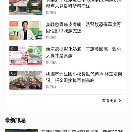
稽查未見爆料所稱病媒
觀傳媒
03
莫輕忽骨痛皮膚癢 洗腎族恐罹重度腎
因性副甲狀腺亢進
觀傳媒
04
賴清德批彰化墊底 王惠美回應：彰化
人贏才是真贏
觀傳媒
05
桃園市元生國小校長世代傳承 林芷婕榮
退、張金田接棒再創高峰
觀傳媒
查看更多
最新訊息
花蓮縣府團隊再獲國家級肯定 榮獲2026