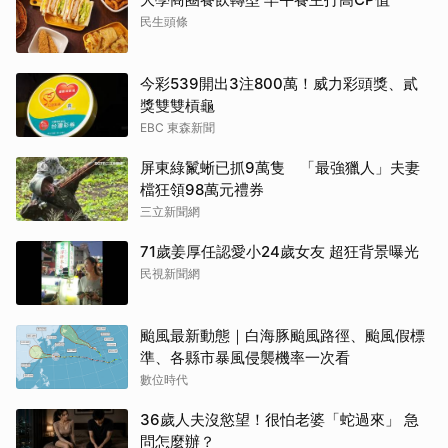
民生頭條
今彩539開出3注800萬！威力彩頭獎、貳
獎雙雙槓龜
EBC 東森新聞
屏東綠鬣蜥已抓9萬隻 「最強獵人」夫妻
檔狂領98萬元禮券
三立新聞網
71歲姜厚任認愛小24歲女友 超狂背景曝光
民視新聞網
颱風最新動態｜白海豚颱風路徑、颱風假標
準、各縣市暴風侵襲機率一次看
數位時代
36歲人夫沒慾望！很怕老婆「蛇過來」 急
問怎麼辦？