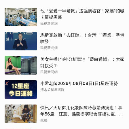
他「愛愛一半暴斃」遭強摘器官！家屬1招喊
卡驚揭黑幕
民視新聞網
馬斯克啟動「去紅鏈」！台灣「1產業」準備
噴發
民視新聞網
美女主播1句神分析毒油「藍白邏輯」：大家
能接受？
民視新聞網
小孟老師2026年08月09日(日)星座運勢
清水孟星座塔羅
快訊／天后御用化妝師陳聆薇驚傳病逝！享
年56歲 江蕙、孫燕姿演唱會幕後功臣、蔡
健雅崩潰難接受
鏡報
取消