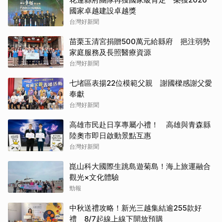
國家卓越建設卓越獎
台灣好新聞
苗栗玉清宮捐贈500萬元給縣府 挹注弱勢
家庭服務及長照醫療資源
台灣好新聞
七堵區表揚22位模範父親 謝國樑感謝父愛
奉獻
台灣好新聞
高雄市民赴日享專屬小禮！ 高雄與青森縣
陸奧市即日啟動景點互惠
台灣好新聞
崑山科大國際生跳島遊菊島！海上旅運融合
觀光×文化體驗
勁報
中秋送禮攻略！新光三越集結逾255款好
禮 8/7起線上線下開放預購