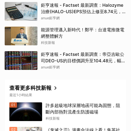
鉅亨速報 - Factset 最新調查：Halozyme
治療(HALO-US)EPS預估上修至8.74元，預
估目標價為105.00元
anue鉅亨網
能源管理邁入新時代！鄭平：台達電推微電
網整體解方
科技新報
鉅亨速報 - Factset 最新調查：帝亞吉歐公
司DEO-US的目標價調升至104.48元，幅度
約3.43%
anue鉅亨網
查看更多科技新報
最近1小時結果
01
許多超級地球深層地函可能為固態，阻
斷內部熱對流產生防護磁場
科技新報
02
《鬼滅之刃》漫畫合法線上看！集英社