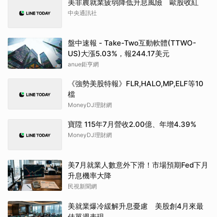
美非農就業疲弱降低升息風險 歐股收紅
中央通訊社
盤中速報 - Take-Two互動軟體(TTWO-
US)大漲5.03%，報244.17美元
anue鉅亨網
《強勢美股特報》FLR,HALO,MP,ELF等10
檔
MoneyDJ理財網
寶陞 115年7月營收2.00億、年增4.39%
MoneyDJ理財網
美7月就業人數意外下滑！市場預期Fed下月
升息機率大降
民視新聞網
美就業爆冷緩解升息憂慮 美股創4月來最
佳單週表現