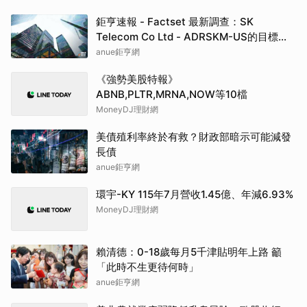
鉅亨速報 - Factset 最新調查：SK
Telecom Co Ltd - ADRSKM-US的目標價
調升至42.64元，幅度約3.73%
anue鉅亨網
《強勢美股特報》
ABNB,PLTR,MRNA,NOW等10檔
MoneyDJ理財網
美債殖利率終於有救？財政部暗示可能減發
長債
anue鉅亨網
環宇-KY 115年7月營收1.45億、年減6.93%
MoneyDJ理財網
賴清德：0-18歲每月5千津貼明年上路 籲
「此時不生更待何時」
anue鉅亨網