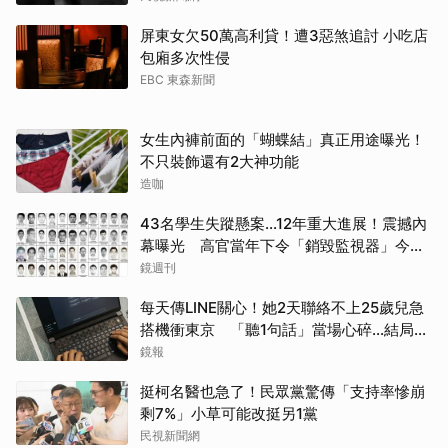
屏東女欠50萬高利貸！遭3惡煞追討 小吃店
包廂多次性侵
EBC 東森新聞
女生內褲前面的「蝴蝶結」真正用途曝光！
不只裝飾還有2大神功能
造咖
43名學生失蹤懸案...12年重大進展！震撼內
幕曝光 高官當年下令「銷毀監視器」今遭
逮
鏡週刊
每天傳LINE關心！她2天聯絡不上25歲兒急
搭機衝東京 「聽1句話」當場心碎...結局看
哭網
鏡報
挺柯名醫也急了！民眾黨驚傳「支持率慘崩
剩7%」小草可能改挺另1黨
民視新聞網