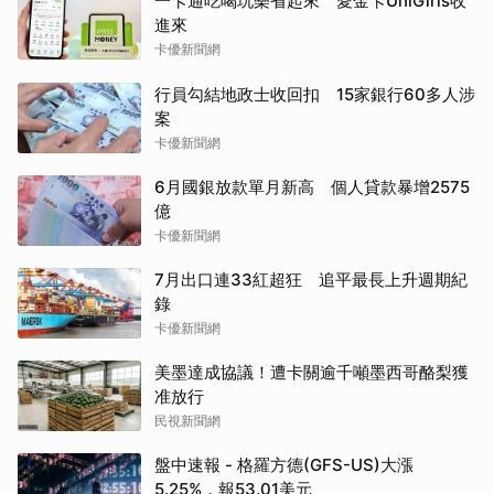
一卡通吃喝玩樂省起來 愛金卡UniGirls收
進來
卡優新聞網
行員勾結地政士收回扣 15家銀行60多人涉
案
卡優新聞網
6月國銀放款單月新高 個人貸款暴增2575
億
卡優新聞網
7月出口連33紅超狂 追平最長上升週期紀
錄
卡優新聞網
美墨達成協議！遭卡關逾千噸墨西哥酪梨獲
准放行
民視新聞網
盤中速報 - 格羅方德(GFS-US)大漲
5.25%，報53.01美元