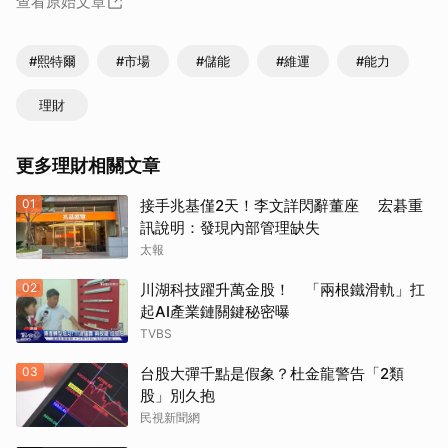
查看原始文章
#熙特爾
#市場
#儲能
#維運
#能力
理財
更多理財相關文章
01
接手兆基僅2天！李文詳閃辭董座 宏碁重
訊說明：發現內部管理缺失
太報
02
川湖科技躍升萬金股！ 「兩根鐵滑軌」扛
起AI產業鏈關鍵秘密曝
TVBS
03
台股大彈千點是假象？杜金龍警告「2類
股」別久抱
民視新聞網