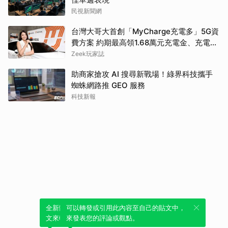
民視新聞網
台灣大哥大首創「MyCharge充電多」5G資
費方案 約期最高領1.68萬元充電金、充電最
高89折
Zeek玩家誌
助商家搶攻 AI 搜尋新戰場！綠界科技攜手
蜘蛛網路推 GEO 服務
科技新報
全新體驗！一鍵引用此內容，透過發布貼
可以轉發或引用此內容至自己的貼文中，
文來輕鬆表達個人立場。
來發表您的評論或觀點。