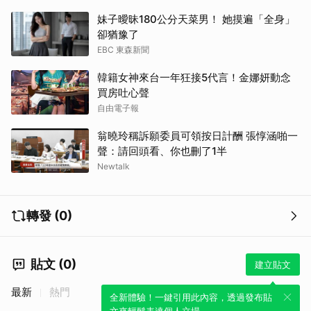
妹子曖昧180公分天菜男！ 她摸遍「全身」
卻猶豫了
EBC 東森新聞
韓籍女神來台一年狂接5代言！金娜妍動念
買房吐心聲
自由電子報
翁曉玲稱訴願委員可領按日計酬 張惇涵啪一
聲：請回頭看、你也刪了1半
Newtalk
轉發 (0)
貼文 (0)
建立貼文
最新
熱門
全新體驗！一鍵引用此內容，透過發布貼