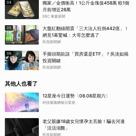
04
獨家／金價衝高！1公斤金塊值458萬 較1個
月前增近28萬
EBC 東森新聞
05
大盤紅翻綠開震「三大法人狂倒442億」！
網見1幕驚喊：大哥怎麼逃了
民視新聞網
06
手握頭期款該「買房還是ETF」？吳淡如揭
投資關鍵
民視新聞網
其他人也看了
12星座今日運勢〈08.08星期六〉
科技紫微網每日星座
老父親嫌18歲女兒懷孕太丟臉！騙去河邊
「活活溺斃」
民視新聞網