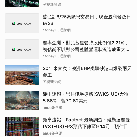
民視新聞網
盛弘訂8/25為除息交易日，現金股利發放日
9/23
MoneyDJ理財網
能率亞洲：對兆基屋管持股比例僅2.21%，
初估尚不以對公司整體營運狀況造成重大影
響
MoneyDJ理財網
20年來首次！澳洲BHP鐵礦砂港口爆發兩天
罷工
民視新聞網
盤中速報 - 思佳訊半導體(SWKS-US)大漲
5.66%，報70.62美元
anue鉅亨網
鉅亨速報 - Factset 最新調查：維斯達能源
(VST-US)EPS預估下修至9.14元，預估目
標價為222.00元
anue鉅亨網