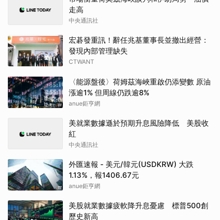
走高
中央通訊社
宏碁發重訊！辭任兆基董事長並撤出經營：
發現內部管理缺失
CTWANT
〈能源盤後〉荷姆茲海峽重啟仍添變數 原油
漲逾1% 但周線仍跌逾8%
anue鉅亨網
美就業數據遜於預期升息風險降低 美股收
紅
中央通訊社
外匯速報 - 美元/韓元(USDKRW) 大跌
1.13%，報1406.67元
anue鉅亨網
美股就業數據疲軟降升息憂慮 標普500創
歷史新高