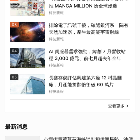
推 MANGA MILLION 搶全球漫迷
科技新報
03
排除電子訊號干擾，確認銀河系一隅有
天然加速器，產生最高能宇宙射線
科技新報
04
AI 伺服器需求強勁，緯創 7 月營收站
穩 3,000 億元、前七月超去年全年
科技新報
05
長鑫存儲評估興建第六座 12 吋晶圓
廠，月產能拚翻倍衝破 60 萬片
科技新報
查看更多
最新消息
市場衡量荷莫茲海峽談判和伊朗局勢 油價