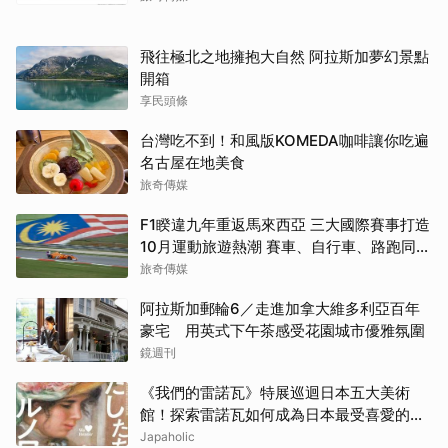
飛往極北之地擁抱大自然 阿拉斯加夢幻景點
開箱
享民頭條
台灣吃不到！和風版KOMEDA咖啡讓你吃遍
名古屋在地美食
旅奇傳媒
F1睽違九年重返馬來西亞 三大國際賽事打造
10月運動旅遊熱潮 賽車、自行車、路跑同週
登場
旅奇傳媒
阿拉斯加郵輪6／走進加拿大維多利亞百年
豪宅 用英式下午茶感受花園城市優雅氛圍
鏡週刊
《我們的雷諾瓦》特展巡迴日本五大美術
館！探索雷諾瓦如何成為日本最受喜愛的印
象派畫家
Japaholic