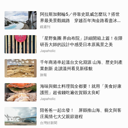
阿拉斯加郵輪5／停靠史凱威怎麼玩？搭世
界最美景觀鐵路 穿越百年淘金路看盡冰
河、峽谷與雪山
鏡週刊
「星野集團 界由布院」詳細開箱上篇！在隈
研吾大師的設計中感受日本原風景之美
Japaholic
千年商港串起溫台文化淵源 山海、歷史到產
業創新 走讀溫州看見新樣貌
旅報
海味與鄉土料理我全都要！就用「美食好康
護照」超省錢吃遍佐賀縣太良町
Japaholic
陪爸爸一起出發！ 屏縣推山海、藝文與客
庄風情七大父親節遊程
台灣好新聞