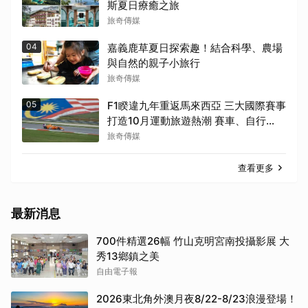
斯夏日療癒之旅
旅奇傳媒
04
嘉義鹿草夏日探索趣！結合科學、農場
與自然的親子小旅行
旅奇傳媒
05
F1睽違九年重返馬來西亞 三大國際賽事
打造10月運動旅遊熱潮 賽車、自行
車、路跑同週登場
旅奇傳媒
查看更多
最新消息
700件精選26幅 竹山克明宮南投攝影展 大
秀13鄉鎮之美
自由電子報
2026東北角外澳月夜8/22-8/23浪漫登場！