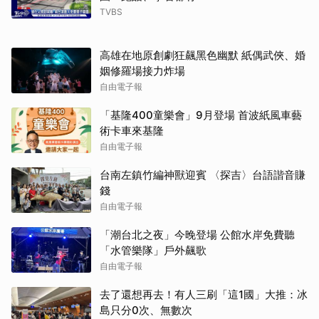
TVBS
高雄在地原創劇狂飆黑色幽默 紙偶武俠、婚
姻修羅場接力炸場
自由電子報
「基隆400童樂會」9月登場 首波紙風車藝
術卡車來基隆
自由電子報
台南左鎮竹編神獸迎賓 〈探吉〉台語諧音賺
錢
自由電子報
「潮台北之夜」今晚登場 公館水岸免費聽
「水管樂隊」戶外飆歌
自由電子報
去了還想再去！有人三刷「這1國」大推：冰
島只分0次、無數次