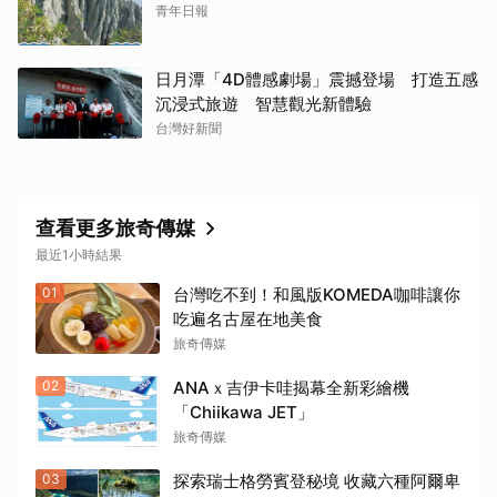
青年日報
日月潭「4D體感劇場」震撼登場 打造五感
沉浸式旅遊 智慧觀光新體驗
台灣好新聞
查看更多旅奇傳媒
最近1小時結果
01
台灣吃不到！和風版KOMEDA咖啡讓你
吃遍名古屋在地美食
旅奇傳媒
02
ANAｘ吉伊卡哇揭幕全新彩繪機
「Chiikawa JET」
旅奇傳媒
03
探索瑞士格勞賓登秘境 收藏六種阿爾卑