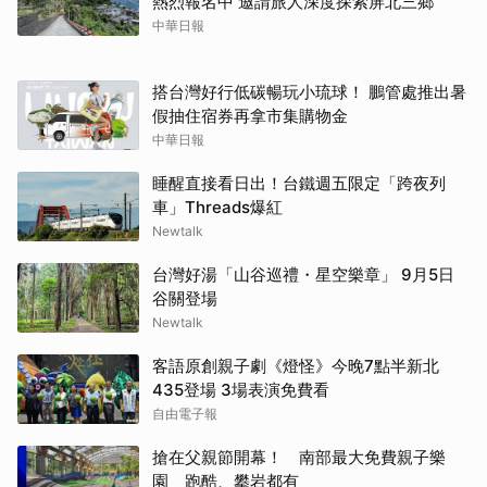
熱烈報名中 邀請旅人深度探索屏北三鄉
中華日報
搭台灣好行低碳暢玩小琉球！ 鵬管處推出暑
假抽住宿券再拿市集購物金
中華日報
睡醒直接看日出！台鐵週五限定「跨夜列
車」Threads爆紅
Newtalk
台灣好湯「山谷巡禮・星空樂章」 9月5日
谷關登場
Newtalk
客語原創親子劇《燈怪》今晚7點半新北
435登場 3場表演免費看
自由電子報
搶在父親節開幕！ 南部最大免費親子樂
園 跑酷、攀岩都有