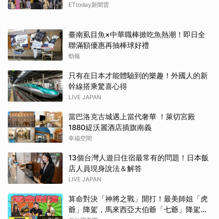
ETtoday新聞雲
臺南虱目魚×中華職棒掀吃魚熱潮！即日全
聯滿額優惠再抽棒球好禮
勁報
只有在日本才能體驗到的樂趣！外國人的新
幹線搭乘驚喜心得
LIVE JAPAN
當巴洛克古城遇上當代奢華 ！萊切宮殿
1880緹沃麗酒店插旗南義
幸福空間
13個台灣人遊日住宿最常有的問題！日本飯
店人員現身說法＆解答
LIVE JAPAN
算命對決「神將之戰」開打！最美師姐「虎
爺」降駕，馬來西亞大伯爺「七爺」降駕。