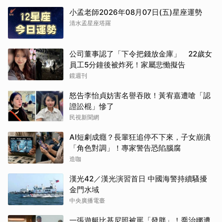
小孟老師2026年08月07日(五)星座運勢
清水孟星座塔羅
公司董事認了「下令把錢放金庫」 22歲女
員工5分鐘後被炸死！家屬悲慟擬告
鏡週刊
怒告李怡貞妨害名譽吞敗！黃宥嘉遭嗆「認
證訟棍」慘了
民視新聞網
AI短劇成癮？長輩狂追停不下來，子女崩潰
「角色對調」！專家警告恐陷腦腐
造咖
漢光42／漢光演習首日 中國海警持續騷擾
金門水域
中央廣播電臺
一張遊艇比基尼照被罵「發胖」！喬治娜遭