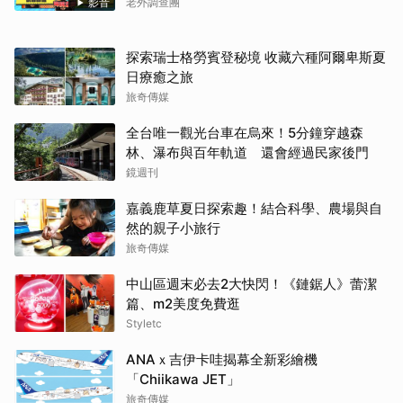
當虎爺對上七爺，神明之間的較量究竟誰會
影音
老外調查團
勝出？【老外調查團】
探索瑞士格勞賓登秘境 收藏六種阿爾卑斯夏
日療癒之旅
旅奇傳媒
全台唯一觀光台車在烏來！5分鐘穿越森
林、瀑布與百年軌道 還會經過民家後門
鏡週刊
嘉義鹿草夏日探索趣！結合科學、農場與自
然的親子小旅行
旅奇傳媒
中山區週末必去2大快閃！《鏈鋸人》蕾潔
篇、m2美度免費逛
Styletc
ANAｘ吉伊卡哇揭幕全新彩繪機
「Chiikawa JET」
旅奇傳媒