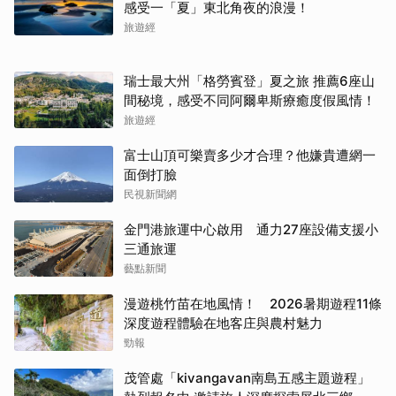
感受一「夏」東北角夜的浪漫！
旅遊經
瑞士最大州「格勞賓登」夏之旅 推薦6座山
間秘境，感受不同阿爾卑斯療癒度假風情！
旅遊經
富士山頂可樂賣多少才合理？他嫌貴遭網一
面倒打臉
民視新聞網
金門港旅運中心啟用 通力27座設備支援小
三通旅運
藝點新聞
漫遊桃竹苗在地風情！ 2026暑期遊程11條
深度遊程體驗在地客庄與農村魅力
勁報
茂管處「kivangavan南島五感主題遊程」