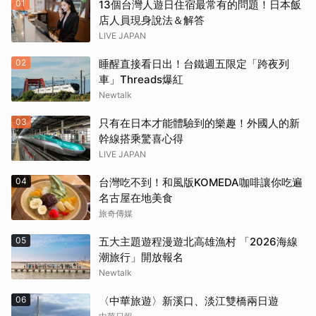
01
13個台灣人遊日住宿最常有的問題！日本飯
店人員現身說法＆解答
LIVE JAPAN
02
睡醒直接看日出！台鐵週五限定「跨夜列
車」Threads爆紅
Newtalk
03
只有在日本才能體驗到的樂趣！外國人的新
幹線搭乘驚喜心得
LIVE JAPAN
04
台灣吃不到！和風版KOMEDA咖啡讓你吃遍
名古屋在地美食
旅奇傳媒
05
五大主題遊程漫遊北高雄漁村 「2026海線
潮旅行」開放報名
Newtalk
06
〈中華旅遊〉新溪口、淡江雙橋兩日遊