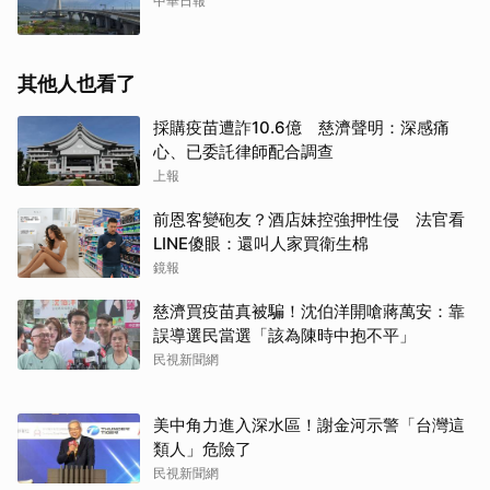
中華日報
其他人也看了
採購疫苗遭詐10.6億 慈濟聲明：深感痛
心、已委託律師配合調查
上報
前恩客變砲友？酒店妹控強押性侵 法官看
LINE傻眼：還叫人家買衛生棉
鏡報
慈濟買疫苗真被騙！沈伯洋開嗆蔣萬安：靠
誤導選民當選「該為陳時中抱不平」
民視新聞網
美中角力進入深水區！謝金河示警「台灣這
類人」危險了
民視新聞網