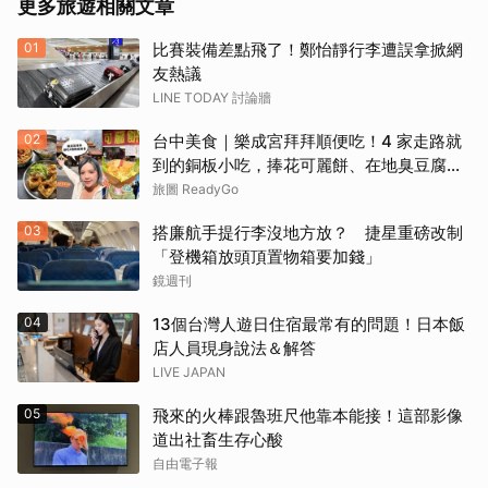
更多旅遊相關文章
01
比賽裝備差點飛了！鄭怡靜行李遭誤拿掀網
友熱議
LINE TODAY 討論牆
02
台中美食｜樂成宮拜拜順便吃！4 家走路就
到的銅板小吃，捧花可麗餅、在地臭豆腐、
烤甜甜圈一次收
旅圖 ReadyGo
03
搭廉航手提行李沒地方放？ 捷星重磅改制
「登機箱放頭頂置物箱要加錢」
鏡週刊
04
13個台灣人遊日住宿最常有的問題！日本飯
店人員現身說法＆解答
LIVE JAPAN
05
飛來的火棒跟魯班尺他靠本能接！這部影像
道出社畜生存心酸
自由電子報