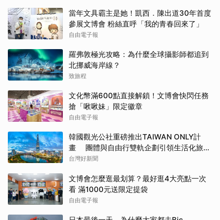
當年文具霸主是她！凱西．陳出道30年首度
參展文博會 粉絲直呼「我的青春回來了」
自由電子報
羅弗敦極光攻略：為什麼全球攝影師都追到
北挪威海岸線？
致旅程
文化幣滿600點直接解鎖！文博會快閃任務
搶「啾啾妹」限定徽章
自由電子報
韓國觀光公社重磅推出TAIWAN ONLY計
畫 團體與自由行雙軌企劃引領生活化旅遊
新風潮
台灣好新聞
文博會怎麼逛最划算？最好逛4大亮點一次
看 滿1000元送限定提袋
自由電子報
日本最後一天，為什麼大家都去Bic