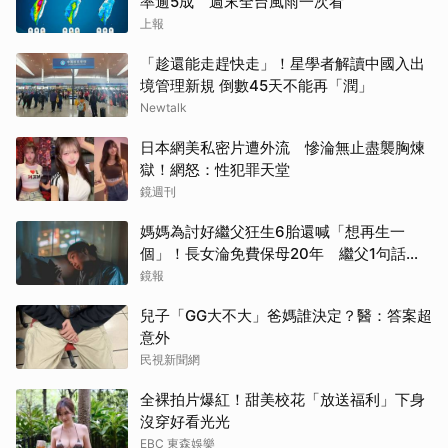
率逾5成 週末全台風雨一次看
上報
「趁還能走趕快走」！星學者解讀中國入出
境管理新規 倒數45天不能再「潤」
Newtalk
日本網美私密片遭外流 慘淪無止盡襲胸煉
獄！網怒：性犯罪天堂
鏡週刊
媽媽為討好繼父狂生6胎還喊「想再生一
個」！長女淪免費保母20年 繼父1句話嚇
到逃家
鏡報
兒子「GG大不大」爸媽誰決定？醫：答案超
意外
民視新聞網
全裸拍片爆紅！甜美校花「放送福利」下身
沒穿好看光光
EBC 東森娛樂