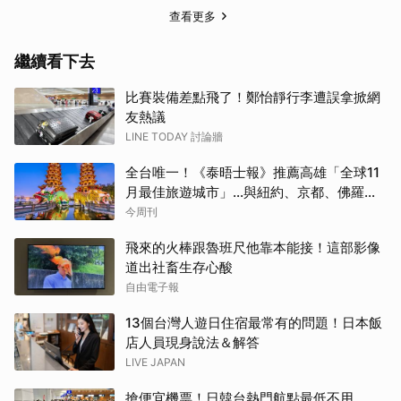
查看更多
繼續看下去
比賽裝備差點飛了！鄭怡靜行李遭誤拿掀網
友熱議
LINE TODAY 討論牆
全台唯一！《泰晤士報》推薦高雄「全球11
月最佳旅遊城市」…與紐約、京都、佛羅倫
斯共同入榜，理由曝光
今周刊
飛來的火棒跟魯班尺他靠本能接！這部影像
道出社畜生存心酸
自由電子報
13個台灣人遊日住宿最常有的問題！日本飯
店人員現身說法＆解答
LIVE JAPAN
搶便宜機票！日韓台熱門航點最低不用