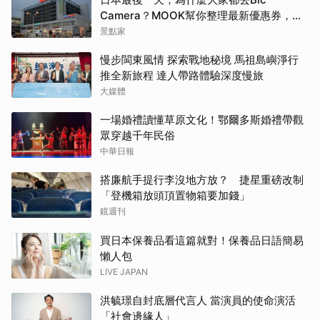
Camera？MOOK幫你整理最新優惠券，行
前趕快存手機，結帳直接用，最高省10%
景點家
慢步閩東風情 探索戰地秘境 馬祖島嶼淨行
推全新旅程 達人帶路體驗深度慢旅
大媒體
一場婚禮讀懂草原文化！鄂爾多斯婚禮帶觀
眾穿越千年民俗
中華日報
搭廉航手提行李沒地方放？ 捷星重磅改制
「登機箱放頭頂置物箱要加錢」
鏡週刊
買日本保養品看這篇就對！保養品日語簡易
懶人包
LIVE JAPAN
洪毓璟自封底層代言人 當演員的使命演活
「社會邊緣人」