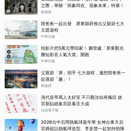
之際，舉辧「與象同在、迎象未來」特展！
旅遊經
陪爸爸一起出發 屏東縣府推出父親節七大
主題遊程
中華日報
拍影片把5萬元帶回家！ 鵬管處「屏東觀光
圈短影音人氣大賞」開跑
中華日報
父親節「屏」招手 七大遊程，邀您陪爸爸一
起過節「趣」！
旅遊經
清代皇帝罵人太好笑 不只觀汝似有瘋症 故
宮新貼紙集宮廷毒舌大成
自由電子報
2026台中石岡熱氣球嘉年華 女神台東天后
宮媽祖以熱氣球造型、李多慧一起加持助陣