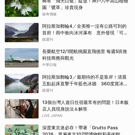
稀有「飛天白鷺」綻放！神戶六甲高山植物
園「鷺草」珍貴現身
旅奇傳媒
阿拉斯加郵輪4／全美唯一沒有公路可到的
首府！雨中衝向冰河瀑布 意外發現「可講
價」的質感紀念品
鏡週刊
長榮航空12/1開航桃園直飛德里 每週5班推
科技商務與觀光
中華日報
阿拉斯加郵輪3／最期待的不是靠岸！清晨
五點起床直擊千年藍色冰牆 360度賞冰川
太療癒
鏡週刊
13個台灣人遊日住宿最常有的問題！日本飯
店人員現身說法＆解答
LIVE JAPAN
深度東京迷必存！帶著「Grutto Pass
2026」逛遍東京107間博物館和美術館