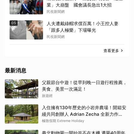
業」大崩盤 國會議長急出1大招
民視新聞網
05
人夫遭戴綠帽求償百萬！小王控人妻
「跟多人極樂」下場曝光
民視新聞網
查看更多
最新消息
父親節台中遊！從早到晚一日遊行程推薦，
美食、美景一次滿足！
旅遊經
入住擁有130年歷史的小岩井農場！開箱安
縵共同創辦人 Adrian Zecha 全新力作
「AZUMA FARM KOIWAI」體驗最高級的
極致假期 Extreme Holiday
奢華
臺北動物園一開始並不在木柵 遷園40周年