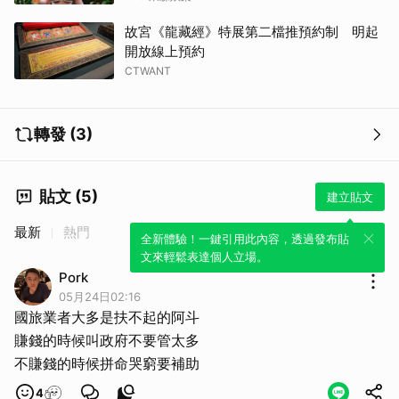
故宮《龍藏經》特展第二檔推預約制 明起
開放線上預約
CTWANT
轉發 (3)
取消
貼文 (5)
建立貼文
最新
熱門
全新體驗！一鍵引用此內容，透過發布貼
文來輕鬆表達個人立場。
Pork
05月24日02:16
國旅業者大多是扶不起的阿斗
賺錢的時候叫政府不要管太多
不賺錢的時候拼命哭窮要補助
4