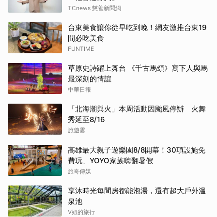
TCnews 慈善新聞網
台東美食讓你從早吃到晚！網友激推台東19
間必吃美食
FUNTIME
草原史詩躍上舞台 《千古馬頌》寫下人與馬
最深刻的情誼
中華日報
「北海潮與火」本周活動因颱風停辦 火舞
秀延至8/16
旅遊雲
高雄最大親子遊樂園8/8開幕！30項設施免
費玩、YOYO家族嗨翻暑假
旅奇傳媒
享沐時光每間房都能泡湯，還有超大戶外溫
泉池
V妞的旅行