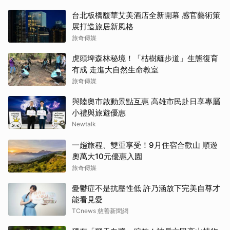
台北板橋馥華艾美酒店全新開幕 感官藝術策
展打造旅居新風格
旅奇傳媒
虎頭埤森林秘境！「枯樹籬步道」生態復育
有成 走進大自然生命教室
旅奇傳媒
與陸奧市啟動景點互惠 高雄市民赴日享專屬
小禮與旅遊優惠
Newtalk
一趟旅程、雙重享受！9月住宿合歡山 順遊
奧萬大10元優惠入園
旅奇傳媒
憂鬱症不是抗壓性低 許乃涵放下完美自尊才
能看見愛
TCnews 慈善新聞網