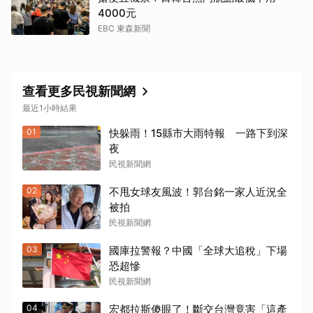
4000元
EBC 東森新聞
查看更多民視新聞網
最近1小時結果
01
快躲雨！15縣市大雨特報 一路下到深
夜
民視新聞網
02
不甩女球友風波！郭台銘一家人近況全
被拍
民視新聞網
03
國庫拉警報？中國「全球大追稅」下場
恐超慘
民視新聞網
04
宏都拉斯傻眼了！斷交台灣竟害「這產