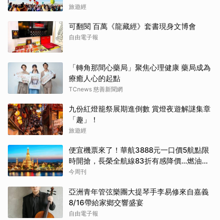
旅遊經
可翻閱 百萬《龍藏經》套書現身文博會
自由電子報
「轉角那間心藥局」聚焦心理健康 藥局成為
療癒人心的起點
TCnews 慈善新聞網
九份紅燈籠祭展期進倒數 賞燈夜遊解謎集章
「趣」！
旅遊經
便宜機票來了！華航3888元一口價5航點限
時開搶，長榮全航線83折有感降價…燃油稅
8/9調漲早買早省
今周刊
亞洲青年管弦樂團大提琴手李易修來自嘉義
8/16帶給家鄉交響盛宴
自由電子報