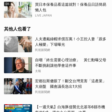
06
買日本保養品看這篇就對！保養品日語簡易
懶人包
LIVE JAPAN
其他人也看了
人夫遭戴綠帽求償百萬！小王控人妻「跟多
人極樂」下場曝光
民視新聞網
自嘲「終生需要心理治療」 黃仁勳曝父母
不斷挑剔讓他學會這件事
太報
宏都拉斯傻眼了！斷交台灣竟害「這產業」
大崩盤 國會議長急出1大招
民視新聞網
【一週天氣】白海豚侵襲北北基等6縣市機