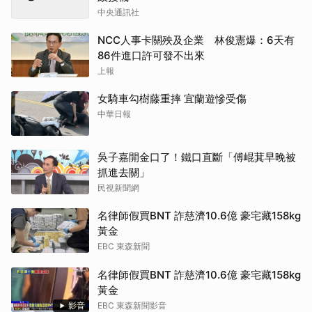
中央通訊社
NCC人事卡關殃及企業 林俊憲爆：6天有
86件進口許可發不出來
上報
女騎車勾樹藤重摔 宜蘭遊慘受傷
中華日報
吳子嘉開金口了！鐵口直斷「傅崐萁早晚被
抓進去關」
民視新聞網
名律師假買BNT 詐慈濟10.6億 豪宅藏158kg
黃金
EBC 東森新聞
名律師假買BNT 詐慈濟10.6億 豪宅藏158kg
黃金
影音
EBC 東森新聞影音