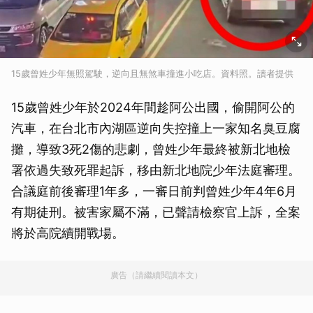
15歲曾姓少年無照駕駛，逆向且無煞車撞進小吃店。資料照。讀者提供
15歲曾姓少年於2024年間趁阿公出國，偷開阿公的
汽車，在台北市內湖區逆向失控撞上一家知名臭豆腐
攤，導致3死2傷的悲劇，曾姓少年最終被新北地檢
署依過失致死罪起訴，移由新北地院少年法庭審理。
合議庭前後審理1年多，一審日前判曾姓少年4年6月
有期徒刑。被害家屬不滿，已聲請檢察官上訴，全案
將於高院續開戰場。
廣告（請繼續閱讀本文）