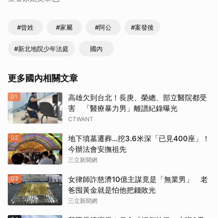
#曾姓
#家屬
#阿公
#案發後
#新北地院少年法庭
國內
更多國內相關文章
01
高雄欠到台北！長庚、榮總、部立醫院都受
害 「醫療暴力男」離譜紀錄曝光
CTWANT
02
地下墳墓遷葬…挖3.6米深「已見400座」！
今辦法會安撫祖先
三立新聞網
03
女律師詐慈濟10億主謀竟是「無業男」 老
爸囤黃金就是怕他把錢敗光
三立新聞網