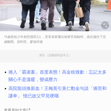
15歲曾姓少年無照撞死3人，受害者家屬在檢察官相驗時，彼此攙扶下悲
戚離開。資料照。廖瑞祥攝
廣告（請繼續閱讀本文）
捲入「霸凌案」首度表態！高金枝致歉：忘記太多
關心不是溫暖，變成壓力
高院龍頭換新血！王梅英引黃仁勳金句談「痛苦和
謙卑」 憶已故父罕見哽咽
查看原始文章