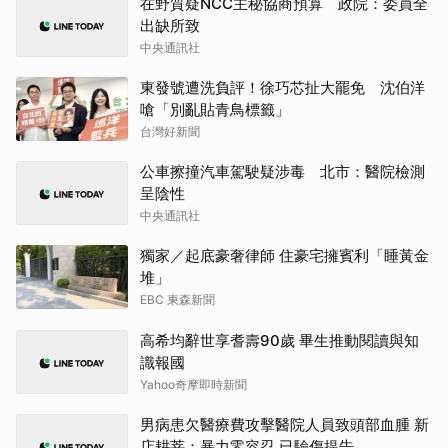
在野質疑NCC主秘協商預算 政院：委員全
出缺所致
中央通訊社
東發號遭洗負評！徐巧芯扯大罷免 沈伯洋
嗆「別亂貼青鳥標籤」
台灣好新聞
公車擦撞汽車駕駛疑涉毒 北市：醫院檢測
呈陰性
中央通訊社
獨家／起底豪奢律師 住豪宅擁賓利「睡黃金
堆」
EBC 東森新聞
高希均辭世享耆壽90歲 畢生推動閱讀與知
識報國
Yahoo奇摩即時新聞
男病患欠醫療費攻擊醫院人員致頭部血腫 新
店耕莘：暴力零容忍 已驗傷提告