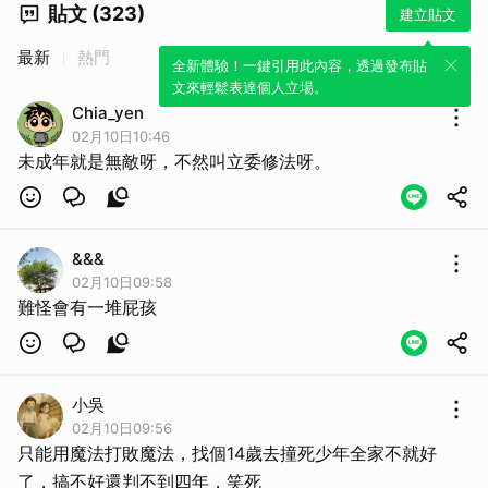
貼文 (323)
建立貼文
最新
熱門
全新體驗！一鍵引用此內容，透過發布貼
文來輕鬆表達個人立場。
Chia_yen
02月10日10:46
未成年就是無敵呀，不然叫立委修法呀。
&&&
02月10日09:58
難怪會有一堆屁孩
小吳
02月10日09:56
只能用魔法打敗魔法，找個14歲去撞死少年全家不就好
了，搞不好還判不到四年，笑死