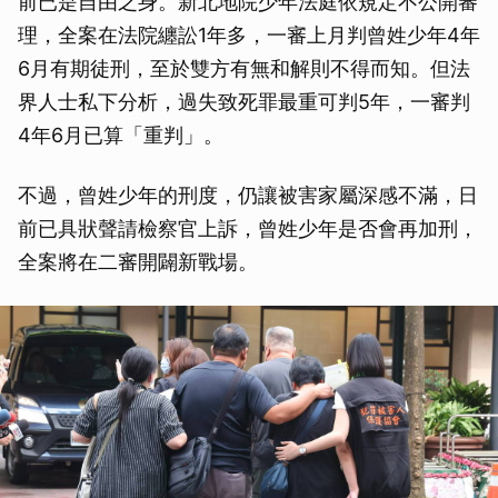
前已是自由之身。新北地院少年法庭依規定不公開審
理，全案在法院纏訟1年多，一審上月判曾姓少年4年
6月有期徒刑，至於雙方有無和解則不得而知。但法
界人士私下分析，過失致死罪最重可判5年，一審判
4年6月已算「重判」。
不過，曾姓少年的刑度，仍讓被害家屬深感不滿，日
前已具狀聲請檢察官上訴，曾姓少年是否會再加刑，
全案將在二審開闢新戰場。