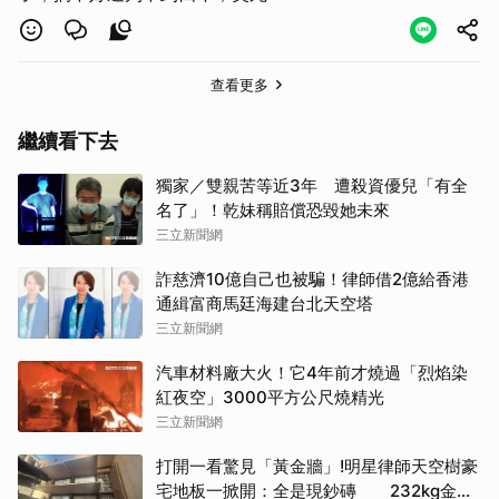
查看更多
繼續看下去
獨家／雙親苦等近3年 遭殺資優兒「有全
名了」！乾妹稱賠償恐毀她未來
三立新聞網
詐慈濟10億自己也被騙！律師借2億給香港
通緝富商馬廷海建台北天空塔
三立新聞網
汽車材料廠大火！它4年前才燒過「烈焰染
紅夜空」3000平方公尺燒精光
三立新聞網
打開一看驚見「黃金牆」!明星律師天空樹豪
宅地板一掀開：全是現鈔磚 232kg金山