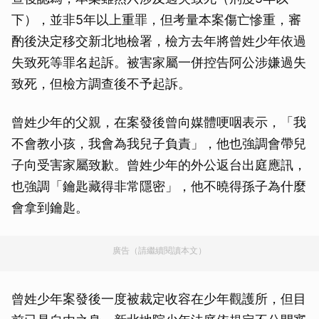
下），並非5年以上重罪，但考量本案傷亡慘重，審
酌後決定移交新北地檢署，檢方去年將曾姓少年依過
失致死等罪名起訴。被害家屬一併控告阿公涉嫌過失
致死，但檢方調查後不予起訴。
曾姓少年的父親，在案發後曾向媒體哽咽表示，「我
不會教小孩，我會為我兒子負責」，他也強調會帶兒
子向受害家屬致歉。曾姓少年的外公返台出庭應訊，
也強調「鑰匙藏得非常隱密」，他不曉得孫子為什麼
會拿到鑰匙。
廣告（請繼續閱讀本文）
曾姓少年案發後一度被裁定收容在少年觀護所，但目