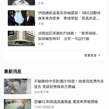
太報
04
伊朗總統逼最高領袖露面！28次請辭終
換來車內密會 事後懷疑「那真的是他
嗎?」
太報
05
涉開假罰單圖利738萬！「警界楷模」
裝病喊智商51 法官一句話打臉
太報
查看更多
最新消息
不聽陳時中苦勸遭詐10億！他發現慈濟尚未
提告 質疑財務報表怎麼編
自由電子報
恐嚇!江和樹議員服務處 遭貨車男嗆開槍
TVBS 新聞影音