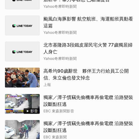
Yahoo奇摩即時新聞
颱風白海豚影響 航空航班、海運船班異動看
這篇
Yahoo奇摩即時新聞
北市基隆路3段鐵皮屋民宅火警 77歲獨居婦
人身亡
Yahoo奇摩即時新聞
高希均90歲辭世 夥伴王力行給員工公開
信、朱立倫也發文悼念
上報
獨家／潭子慣竊先偷機車再偷電纜 沿路變裝
設斷點狂逃
影音
EBC 東森新聞影音
獨家／潭子慣竊先偷機車再偷電纜 沿路變裝
設斷點狂逃
EBC 東森新聞