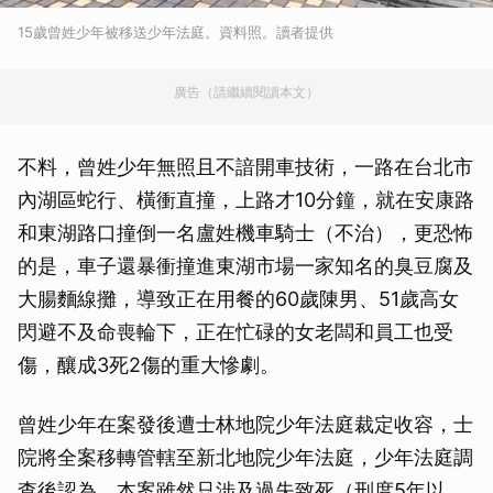
15歲曾姓少年被移送少年法庭。資料照。讀者提供
廣告（請繼續閱讀本文）
不料，曾姓少年無照且不諳開車技術，一路在台北市
內湖區蛇行、橫衝直撞，上路才10分鐘，就在安康路
和東湖路口撞倒一名盧姓機車騎士（不治），更恐怖
的是，車子還暴衝撞進東湖市場一家知名的臭豆腐及
大腸麵線攤，導致正在用餐的60歲陳男、51歲高女
閃避不及命喪輪下，正在忙碌的女老闆和員工也受
傷，釀成3死2傷的重大慘劇。
曾姓少年在案發後遭士林地院少年法庭裁定收容，士
院將全案移轉管轄至新北地院少年法庭，少年法庭調
查後認為，本案雖然只涉及過失致死（刑度5年以