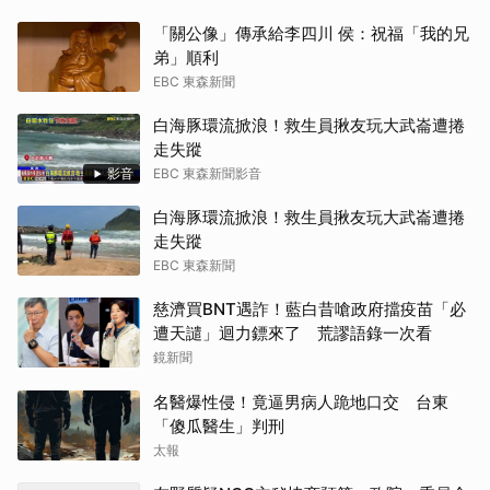
「關公像」傳承給李四川 侯：祝福「我的兄
弟」順利
EBC 東森新聞
白海豚環流掀浪！救生員揪友玩大武崙遭捲
走失蹤
影音
EBC 東森新聞影音
白海豚環流掀浪！救生員揪友玩大武崙遭捲
走失蹤
EBC 東森新聞
慈濟買BNT遇詐！藍白昔嗆政府擋疫苗「必
遭天譴」迴力鏢來了 荒謬語錄一次看
鏡新聞
名醫爆性侵！竟逼男病人跪地口交 台東
「傻瓜醫生」判刑
太報