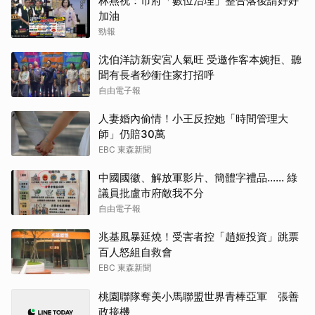
林燕祝：市府「數位治理」整合落後請好好
加油
勁報
沈伯洋訪新安宮人氣旺 受邀作客本婉拒、聽
聞有長者秒衝住家打招呼
自由電子報
人妻婚內偷情！小王反控她「時間管理大
師」仍賠30萬
EBC 東森新聞
中國國徽、解放軍影片、簡體字禮品…… 綠
議員批盧市府敵我不分
自由電子報
兆基風暴延燒！受害者控「趙姬投資」跳票
百人怒組自救會
EBC 東森新聞
桃園聯隊奪美小馬聯盟世界青棒亞軍 張善
政接機