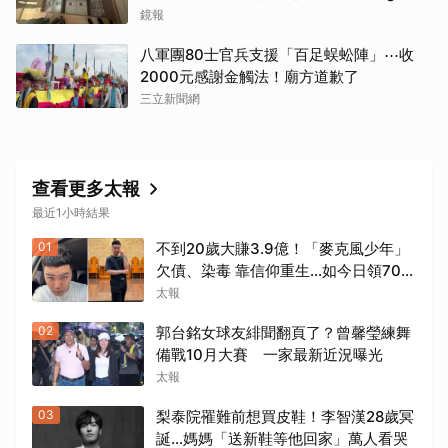
震撼影像曝
鏡報
八軍團80士官兵支援「百足蜈蚣陣」⋯收
2000元感謝金觸法！廟方道歉了
三立新聞網
查看更多太報
最近1小時結果
01
不到20歲大賺3.9億！「麥克風少年」
欠債、染毒 靠信仰重生...如今日領700
元過活
太報
02
郭台銘女球友緋聞翻頁了？曾馨瑩練舞
備戰10月大賽 一家最新近況曝光
太報
03
梨泰院罹難前想買皮鞋！李智漢28歲冥
誕…媽媽「送新鞋等他回家」萬人看哭