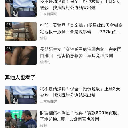
04
我不是清潔員！保全「拒倒垃圾」上班3天
被炒 找法院討公道結果出爐
三立新聞網
05
打開一看驚見「黃金牆」!明星律師天空樹豪
宅地板一掀開：全是現鈔磚 232kg金山
震撼影像曝
鏡報
06
長髮陌生女「穿性感黑絲漁網內衣」在家門
口排回 他害怕急報警！結局竟神展開
鏡週刊
其他人也看了
我不是清潔員！保全「拒倒垃圾」上班3天
被炒 找法院討公道結果出爐
三立新聞網
財富翻倍不滿足！他再「貸款600萬買股」
下場超慘...嘆：去紫南宮也沒用
鏡報