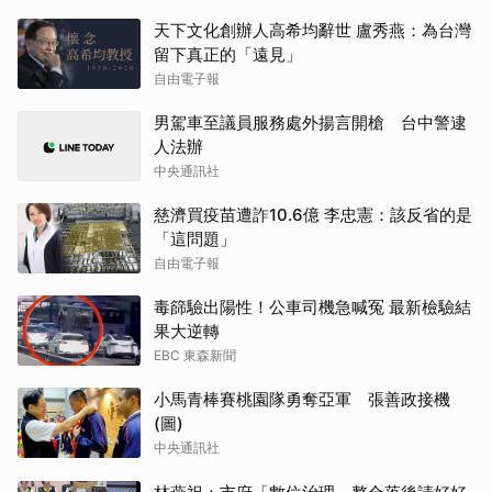
天下文化創辦人高希均辭世 盧秀燕：為台灣
留下真正的「遠見」
自由電子報
男駕車至議員服務處外揚言開槍 台中警逮
人法辦
中央通訊社
慈濟買疫苗遭詐10.6億 李忠憲：該反省的是
「這問題」
自由電子報
毒篩驗出陽性！公車司機急喊冤 最新檢驗結
果大逆轉
EBC 東森新聞
小馬青棒賽桃園隊勇奪亞軍 張善政接機
(圖)
中央通訊社