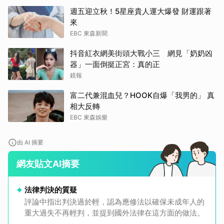
週五迎立秋！5星座貴人運大爆發 財運跟著
來
EBC 東森新聞
抖音紅衣網美街頭大戰小三 網見「奶奶凶
器」一面倒挺正宮：真的正
鏡報
富二代兼混血兒？HOOK自爆「我男的」 真
相大反轉
EBC 東森娛樂
由 AI 摘要
網友貼文AI摘要
法律判決的質疑
評論中指出判決過於輕，認為應修法以確保未成年人的
重大過失不再輕判，並提到國外法律在這方面的做法。