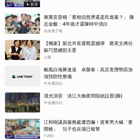
影音
蔣萬安昔稱「要相信慈濟還是民進黨？」 陳
志金酸：4年後才還陳時中清白
自由電子報
【獨家】新北市長選戰震撼彈 蔡英文將任
蘇巧慧總部主委
上報
颱風白海豚進逼 卓榮泰：高災害潛勢區加
強預防性整備
中央通訊社
漢光演習 淡江大橋夜間阻絕設置(圖)
中央通訊社
江和樹議員服務處遭恐嚇！貨車男大喊「要
開槍」 兒子也在場已報警
TVBS