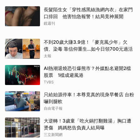
長髮陌生女「穿性感黑絲漁網內衣」在家門
口排回 他害怕急報警！結局竟神展開
鏡週刊
不到20歲大賺3.9億！「麥克風少年」欠
債、染毒 靠信仰重生...如今日領700元過活
太報
AI熱潮退燒恐引爆熊市？外媒點名避開2檔
股票 1檔成避風港
TVBS
只給始源停車！本尊竟真的現身早餐店 台粉
嚇到腿軟
自由電子報
大逆轉！3歲童「吃火鍋打翻雞湯」胸口遭
燙傷 媽媽怒告負責人結局曝
三立新聞網