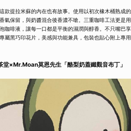
這款提拉米蘇的內在也有故事。使用以初次橡木桶熟成的
香氣保留，與奶醬混合後香濃不嗆。三重咖啡工法更是用
泡咖啡液，讓每一口都是平衡的濕潤與醇香。不只嘴巴享
專屬黑巧印花片，美感與功能兼具，包裝也貼心附上專用
茶堂×Mr.Moan莫恩先生「酪梨奶蓋鐵觀音布丁」