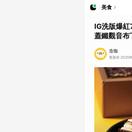
美食
IG洗版爆
蓋鐵觀音布
造咖
更新於 2025年