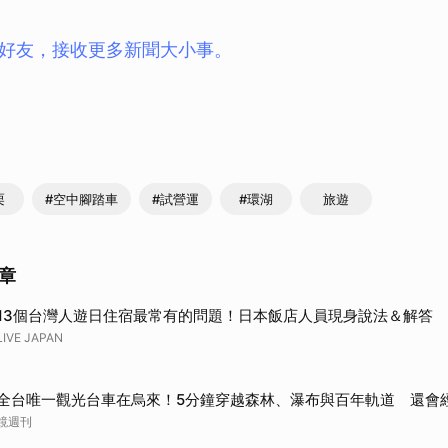
ay好友，接收更多新聞大小事。
栗
#空中腳踏車
#試營運
#環湖
旅遊
章
13個台灣人遊日住宿最常有的問題！日本飯店人員現身說法＆解答
LIVE JAPAN
全台唯一觀光台車在烏來！5分鐘穿越森林、瀑布與百年軌道 還會
鏡週刊