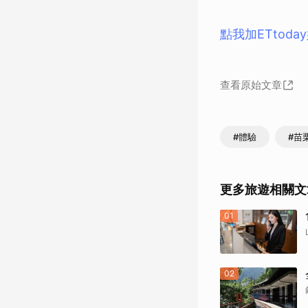
點我加ETtod
查看原始文章
#體驗
#苗
更多旅遊相關文
01
02