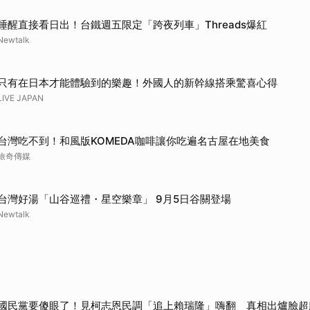
取消
睡醒直接看日出！台鐵週五限定「跨夜列車」Threads爆紅
Newtalk
只有在日本才能體驗到的樂趣！外國人的新幹線搭乘驚喜心得
LIVE JAPAN
台灣吃不到！和風版KOMEDA咖啡讓你吃遍名古屋在地美食
旅奇傳媒
台灣好湯「山谷巡禮・星空樂章」 9月5日谷關登場
Newtalk
國民黨要傻眼了！見柯志恩民調「追上賴瑞隆」嗨翻 真相出爐臉超