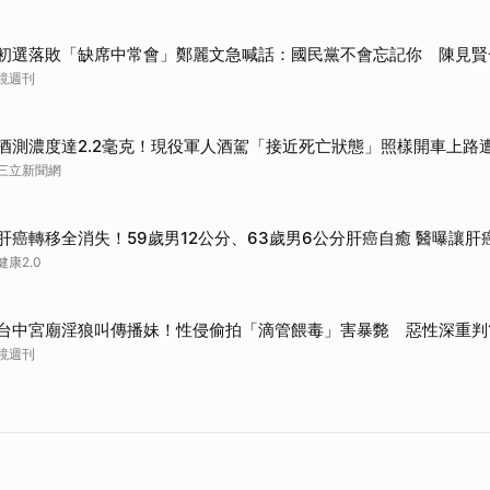
初選落敗「缺席中常會」鄭麗文急喊話：國民黨不會忘記你 陳見賢
鏡週刊
酒測濃度達2.2毫克！現役軍人酒駕「接近死亡狀態」照樣開車上路
三立新聞網
肝癌轉移全消失！59歲男12公分、63歲男6公分肝癌自癒 醫曝讓肝
健康2.0
台中宮廟淫狼叫傳播妹！性侵偷拍「滴管餵毒」害暴斃 惡性深重判
鏡週刊