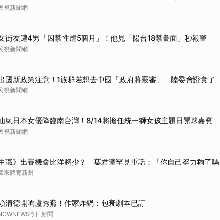
民視新聞網
女街友遭4男「囚禁性虐5個月」！他見「陽台18禁畫面」秒報警
民視新聞網
出國新政策注意！1族群若想去中國「政府將嚴審」 陸委會證實了
民視新聞網
仙氣日本女優降臨南台灣！8/14將擔任統一獅女孩主題日開球嘉賓
民視新聞網
中職》出賽機會比洋將少？ 葉君璋罕見重話：「你自己努力夠了嗎
緯來體育新聞
賴清德開嗆盧秀燕！作家炸鍋：包衰劇本已訂
NOWNEWS今日新聞