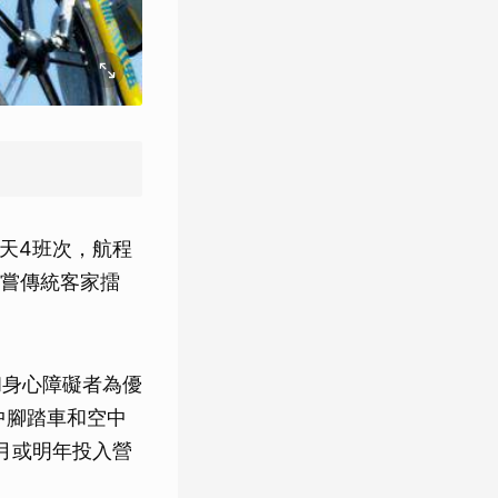
一天4班次，航程
嘗傳統客家擂
和身心障礙者為優
中腳踏車和空中
2月或明年投入營