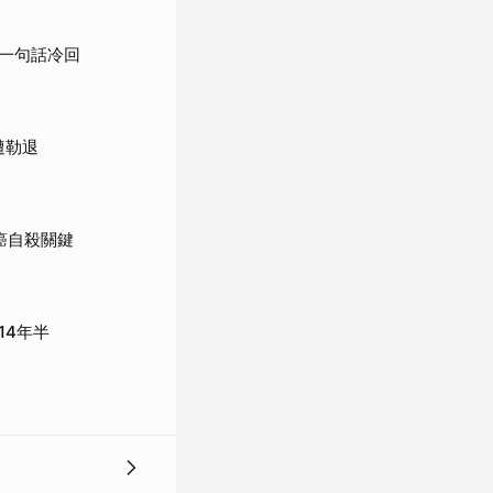
一句話冷回
遭勒退
癌自殺關鍵
14年半