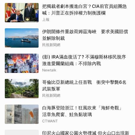
把獨裁者劇本搬進白宮？CIA前官員組團急
喊：川普正在拆掉權力制衡護欄
上報
伊朗開條件重啟荷姆茲海峽 要求美國賠償
並解除制裁
民視新聞網
(影) IRA滿血復活了? 不滿穆斯林移民脫序
激進愛爾蘭組織：不排除內戰
Newtalk
哥倫比亞新總統上任首戰 衝突中擊斃6名
武裝叛軍
民視新聞網
白海豚登陸浙江！狂風吹來「海鮮奇觀」
活章魚爬窗、鮭魚黏玻璃
CTWANT
印尼火山國家公園火勢撲滅 但火山口出現新