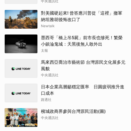
中央通訊社
對美國硬起來! 曾答應川普從「這裡」撤軍
納坦雅胡後悔改口了
Newtalk
墨西哥「橋上吊5屍」前市長也慘死！繁榮
小鎮淪鬼城：天黑後無人敢外出
太報
馬來西亞喬治市藝術節 台灣原民文化展多元
風貌
中央通訊社
日本企業高層籲穩定匯率 日圓疲弱推升進
口成本
路透社
檳城政商界參與台灣原民活動(圖)
中央通訊社