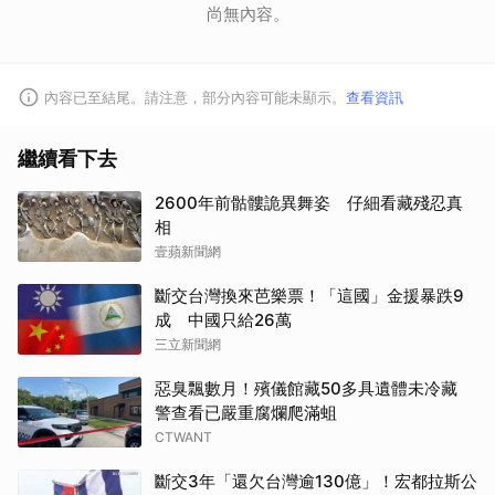
尚無內容。
內容已至結尾。請注意，部分內容可能未顯示。
查看資訊
繼續看下去
2600年前骷髏詭異舞姿 仔細看藏殘忍真
相
壹蘋新聞網
斷交台灣換來芭樂票！「這國」金援暴跌9
成 中國只給26萬
三立新聞網
惡臭飄數月！殯儀館藏50多具遺體未冷藏
警查看已嚴重腐爛爬滿蛆
CTWANT
斷交3年「還欠台灣逾130億」！宏都拉斯公