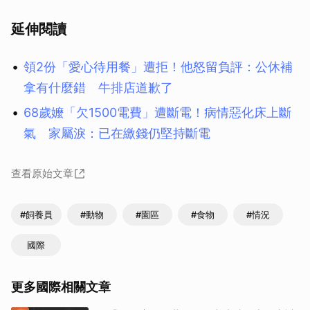
延伸閱讀
領2份「愛心待用餐」遭拒！他怒留負評：公休補
拿有什麼錯 牛排店道歉了
68歲嬤「欠1500電費」遭斷電！病情惡化床上斷
氣 家屬淚：已在繳錢仍堅持斷電
查看原始文章
#飼養員
#動物
#園區
#食物
#情況
國際
更多國際相關文章