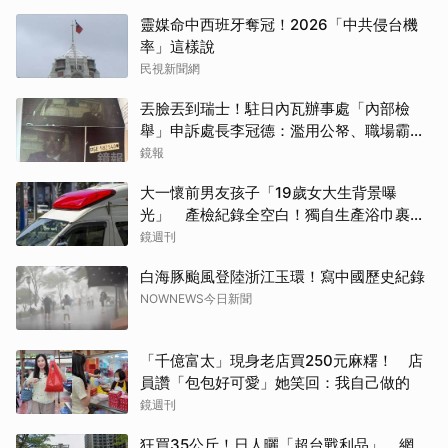
靈媒命中西班牙奪冠！2026「中共侵台機
率」這樣說
民視新聞網
丟臉丟到瑞士！駐日內瓦辦事處「內部檢
舉」申訴處長李冠德：濫用公帑、職場霸
凌、超速仔拒繳罰單 外交部要查了
鏡報
大一懷前男友孩子「19歲女大生背景曝
光」 產檢紀錄全空白！獨自生產浴巾裹嬰
屍藏家5天
鏡週刊
白海豚颱風登陸浙江玉環！寫中國歷史紀錄
NOWNEWS今日新聞
「千億富太」現身老店買250元麻糬！ 店
員讚「包包好可愛」她笑回：我自己做的
鏡週刊
狂買35公斤！日人曬「超台戰利品」 網