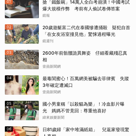
01
搶「鐵飯碗」14萬人全白考崩潰！中國考試
爆大規模作弊 考前有人偷試卷傳答案
鏡報
02
20歲遊艇富二代在泰國慘遭捅殺 疑犯自首
「在女友浴室撞見他」驚悚過程曝光
鏡週刊
03
2600年前骷髏詭異舞姿 仔細看藏殘忍真
相
壹蘋新聞網
04
最毒閨蜜心！百萬網美被騙去菲律賓 失蹤
3年確定遭滅口
壹蘋新聞網
05
國小男童稱「以殺貓為樂」！冷血影片曝
光 媽媽不管竟回：尊重他喜好
緯來娛樂新聞
06
日81歲婦「家中堆滿紙箱」 兒返家發現驚