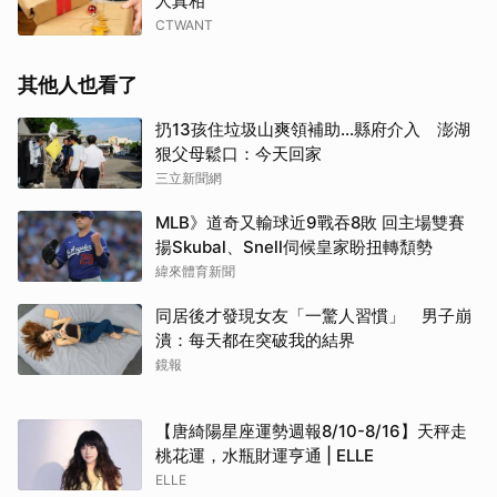
人真相
CTWANT
其他人也看了
扔13孩住垃圾山爽領補助…縣府介入 澎湖
狠父母鬆口：今天回家
三立新聞網
MLB》道奇又輸球近9戰吞8敗 回主場雙賽
揚Skubal、Snell伺候皇家盼扭轉頹勢
緯來體育新聞
同居後才發現女友「一驚人習慣」 男子崩
潰：每天都在突破我的結界
鏡報
【唐綺陽星座運勢週報8/10-8/16】天秤走
桃花運，水瓶財運亨通 | ELLE
ELLE