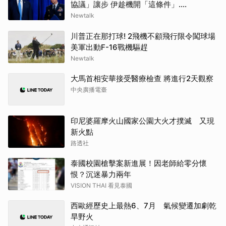
協議」讓步 伊趁機開「這條件」....
Newtalk
川普正在那打球! 2飛機不顧飛行限令闖球場
美軍出動F-16戰機驅趕
Newtalk
大馬首相安華接受醫療檢查 將進行2天觀察
中央廣播電臺
印尼婆羅摩火山國家公園大火才撲滅 又現
新火點
路透社
泰國校園槍擊案新進展！因老師給零分懷
恨？沉迷暴力兩年
VISION THAI 看見泰國
西歐經歷史上最熱6、7月 氣候變遷加劇乾
旱野火