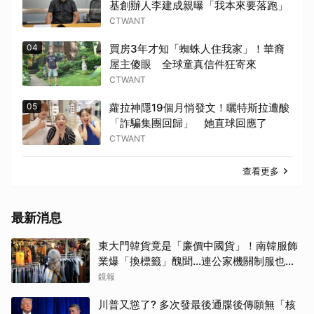
基創辦人李建成親曝「我本來要落跑」
CTWANT
04
買房3年才知「蜘蛛人住我家」！華裔
屋主傻眼 全球童真信件狂寄來
CTWANT
05
蘿拉神隱19個月悄發文！曬特斯拉遭酸
「詐騙集團回歸」 她直球回應了
CTWANT
查看更多
最新消息
東大門韓貨竟是「廉價中國貨」！南韓服飾
業爆「換標籤」醜聞...連公家機關制服也中
標
鏡報
川普又慫了? 多次發最後通牒後傳願無「核