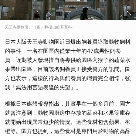
天王寺動物園。（圖／翻攝自維基百科）
日本大阪天王寺動物園近日爆出飼養員盜取動物飼料
的事件，一名在園區內從業十年的47歲男性飼養
員，近期被人發現擅自將專供給園區內猴子的蔬菜水
果帶出園區，目前該名飼養員正接受警方的訊問。園
方也表示，這樣的行為與飼養員的職責完全相悖，強
調「無法用言語表達的失望」。
根據日本媒體報導指出，其實早在一個多月前，園方
就曾注意到，動物園廚房中存放的蔬菜和水果等庫存
就開始出現異常短少的情況。這些食材包含蘋果、柳
橙等。園方也提到，這些食材是專門用於動物的高品