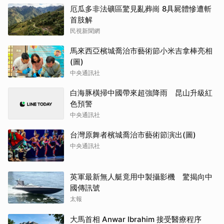
厄瓜多非法礦區驚見亂葬崗 8具屍體慘遭斬
首肢解
民視新聞網
馬來西亞檳城喬治市藝術節小米吉拿棒亮相
(圖)
中央通訊社
白海豚橫掃中國帶來超強降雨 昆山升級紅
色預警
中央通訊社
台灣原舞者檳城喬治市藝術節演出(圖)
中央通訊社
英軍最新無人艇竟用中製攝影機 驚揭向中
國傳訊號
太報
大馬首相 Anwar Ibrahim 接受醫療程序