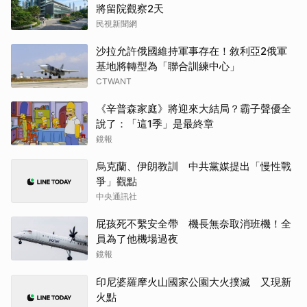
將留院觀察2天
民視新聞網
沙拉允許俄國維持軍事存在！敘利亞2俄軍
基地將轉型為「聯合訓練中心」
CTWANT
《辛普森家庭》將迎來大結局？霸子聲優全
說了：「這1季」是最終章
鏡報
烏克蘭、伊朗教訓 中共黨媒提出「慢性戰
爭」觀點
中央通訊社
屁孩死不繫安全帶 機長無奈取消班機！全
員為了他機場過夜
鏡報
印尼婆羅摩火山國家公園大火撲滅 又現新
火點