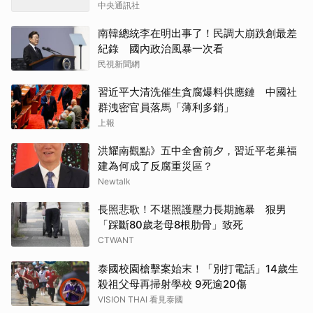
中央通訊社
南韓總統李在明出事了！民調大崩跌創最差
紀錄 國內政治風暴一次看
民視新聞網
習近平大清洗催生貪腐爆料供應鏈 中國社
群洩密官員落馬「薄利多銷」
上報
洪耀南觀點》五中全會前夕，習近平老巢福
建為何成了反腐重災區？
Newtalk
長照悲歌！不堪照護壓力長期施暴 狠男
「踩斷80歲老母8根肋骨」致死
CTWANT
泰國校園槍擊案始末！「別打電話」14歲生
殺祖父母再掃射學校 9死逾20傷
VISION THAI 看見泰國