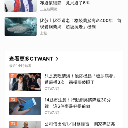
布還債細節 竟只還了6％
三立新聞網
比莎士比亞還老！格陵蘭鯊壽命400年 首
現愛爾蘭揭「超級抗老」機制
上報
查看更多CTWANT
取消
最近1小時結果
01
只是想吃清淡！他搭機點「糖尿病餐」
遭廣播3次 衝櫃檯傻眼了
CTWANT
02
14縣市注意！行動網路將降速30分
鐘 這6件事最好提前做
CTWANT
03
公司債出包1／財務爆雷 獨家專訪兆