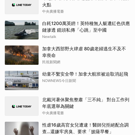
火點
中央廣播電臺
白耗1200萬英鎊！英特種無人艇遭紅色供應
鏈滲透 鏡頭私傳「心跳」至中國
Newtalk
加拿大西部野火肆虐 80歲老婦逃生不及不
幸喪命
民視新聞網
幼童不繫安全帶！加拿大航班被迫取消起飛
NOWNEWS今日新聞
北戴河暑休聚焦整肅「三不純」 對台工作列
年底選舉為關鍵
中央廣播電臺
性虐16歲高官女兒遭逮！醫師兒拒絕配合調
查…還嫌牢房臭、要求「披薩早餐」