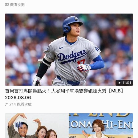
82 觀看次數
11:01
首局首打席開轟點火！大谷翔平單場雙響砲煙火秀【MLB】
2026.08.06
71,714 觀看次數