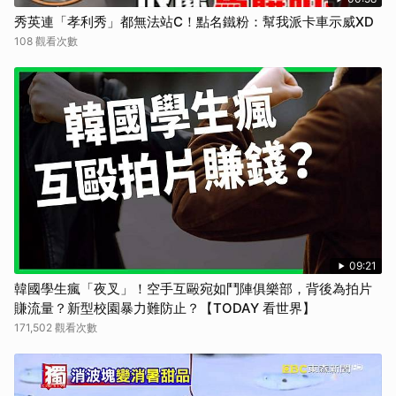
秀英連「孝利秀」都無法站C！點名鐵粉：幫我派卡車示威XD
108 觀看次數
09:21
韓國學生瘋「夜叉」！空手互毆宛如鬥陣俱樂部，背後為拍片
賺流量？新型校園暴力難防止？【TODAY 看世界】
171,502 觀看次數