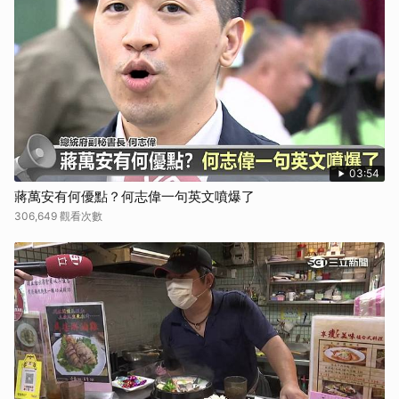
取消
03:54
蔣萬安有何優點？何志偉一句英文噴爆了
306,649 觀看次數