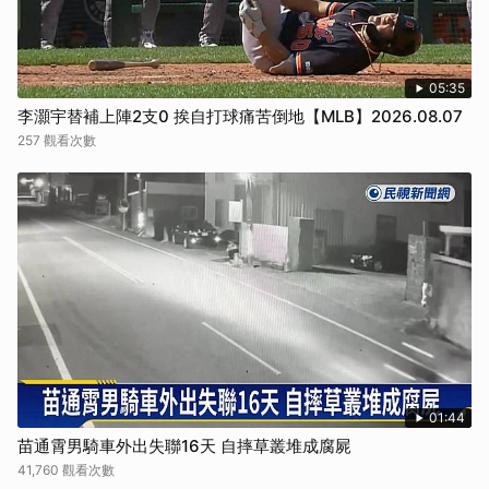
05:35
李灝宇替補上陣2支0 挨自打球痛苦倒地【MLB】2026.08.07
257 觀看次數
01:44
苗通霄男騎車外出失聯16天 自摔草叢堆成腐屍
41,760 觀看次數