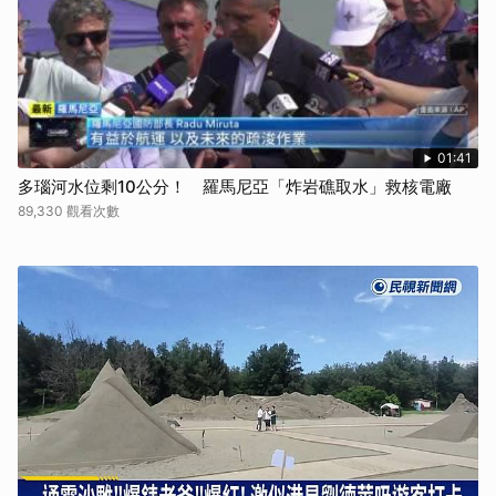
01:41
多瑙河水位剩10公分！ 羅馬尼亞「炸岩礁取水」救核電廠
89,330 觀看次數