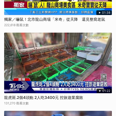
01:38
獨家／嚇鼠！北市龍山商場「米奇」從天降 還見整窩老鼠
222,618 觀看次數
01:22
龍虎斑.2個4頭鮑 2人吃3400元 控旅遊業腐敗
131,270 觀看次數