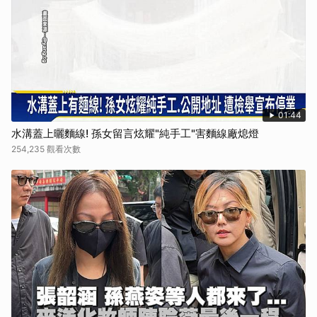
01:44
水溝蓋上曬麵線! 孫女留言炫耀"純手工"害麵線廠熄燈
254,235 觀看次數