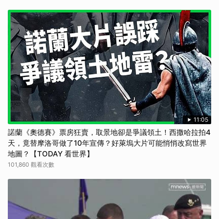
11:05
諾蘭《奧德賽》票房狂賣，取景地卻是爭議領土！西撒哈拉拍4
天，竟替摩洛哥做了10年宣傳？好萊塢大片可能悄悄改寫世界
地圖？【TODAY 看世界】
101,860 觀看次數