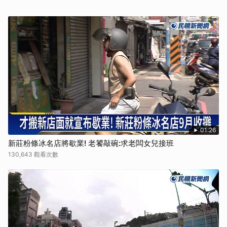
01:26
新莊粉條冰名店將歇業! 老饕敲碗:求老闆女兒接班
130,643 觀看次數