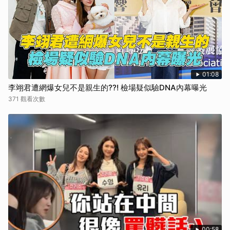
01:08
李翊君遭網爆女兒不是親生的??! 檢場疑似驗DNA內幕曝光
371 觀看次數
00:58