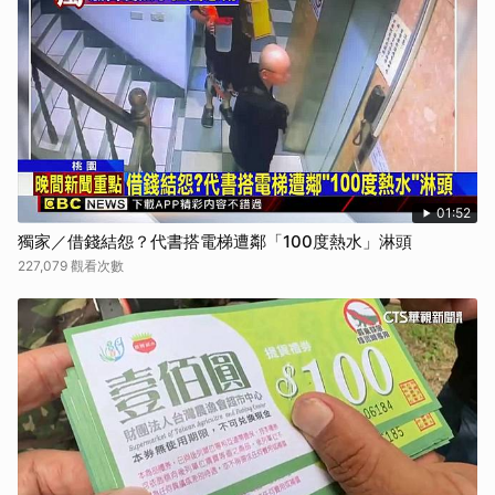
01:52
獨家／借錢結怨？代書搭電梯遭鄰「100度熱水」淋頭
227,079 觀看次數