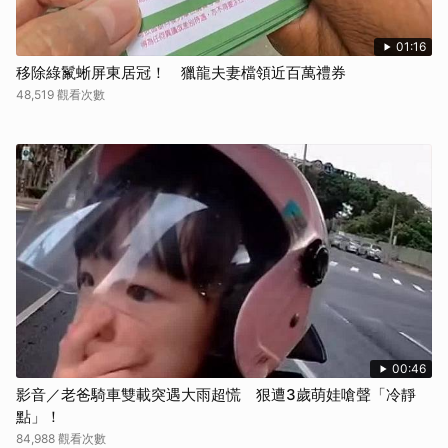
01:16
移除綠鬣蜥屏東居冠！ 獵龍夫妻檔領近百萬禮券
48,519 觀看次數
00:46
影音／老爸騎車雙載突遇大雨超慌 狠遭3歲萌娃嗆聲「冷靜
點」！
84,988 觀看次數