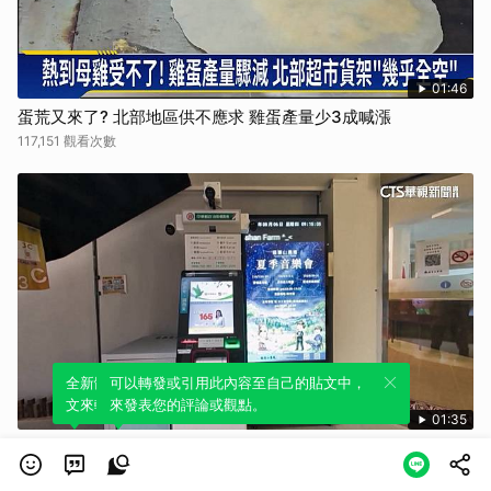
01:46
蛋荒又來了? 北部地區供不應求 雞蛋產量少3成喊漲
117,151 觀看次數
全新體驗！一鍵引用此內容，透過發布貼
可以轉發或引用此內容至自己的貼文中，
文來輕鬆表達個人立場。
來發表您的評論或觀點。
01:35
全台最高ATM！ 海拔2240M福壽山設新點 可就近領錢
17,636 觀看次數