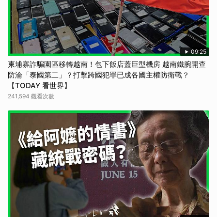
09:25
柬埔寨詐騙園區移轉越南！包下飯店蓋巨型機房 越南鐵腕開查
防淪「泰國第二」？打擊跨國犯罪已成各國主權防衛戰？
【TODAY 看世界】
241,594 觀看次數