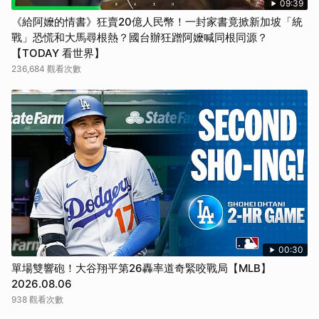
09:39
《給阿嬤的情書》狂賣20億人民幣！一封家書竟掀新加坡「統
戰」恐慌和大馬尋根熱？國台辦狂蹭阿嬤喊同根同源？
【TODAY 看世界】
236,684 觀看次數
00:30
單場雙響砲！大谷翔平第26轟率道奇緊咬戰局【MLB】
2026.08.06
938 觀看次數