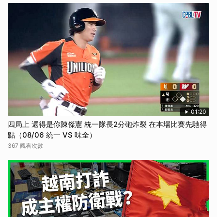
01:20
四局上 還得是你陳傑憲 統一隊長2分砲炸裂 在本場比賽先馳得
點（08/06 統一 VS 味全）
367 觀看次數