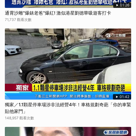
01:26
通霄沙雕"爆錶老爸"爆紅! 激似港星劉德華吸遊客打卡
71,737 觀看次數
01:42
獨家／1.1顆星停車場涉非法經營4年！車格規劃奇葩「你的車緊
貼他家門」
148,957 觀看次數