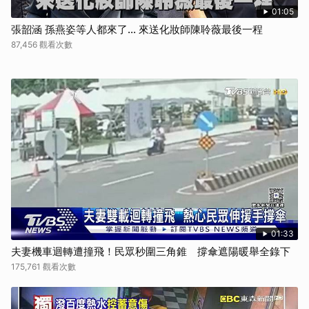
01:05
張韶涵 孫燕姿等人都來了... 來送化妝師陳聆薇最後一程
87,456 觀看次數
01:33
夫妻機車迴轉遭撞飛！民眾秒圍三角錐 撐傘遮陽暖舉全錄下
175,761 觀看次數