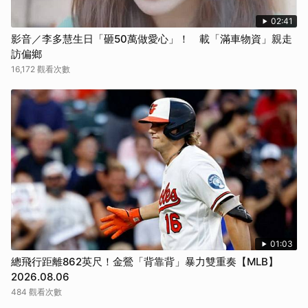
02:41
影音／李多慧生日「砸50萬做愛心」！ 載「滿車物資」親走
訪偏鄉
16,172 觀看次數
01:03
總飛行距離862英尺！金鶯「背靠背」暴力雙重奏【MLB】
2026.08.06
484 觀看次數