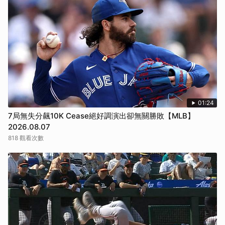
01:24
7局無失分飆10K Cease絕好調演出卻無關勝敗【MLB】
2026.08.07
818 觀看次數