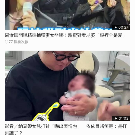
00:27
周渝民開唱精準捕獲妻女坐哪！甜蜜對看老婆「眼裡全是愛」
1,177 觀看次數
01:02
影音／納豆帶女兒打針「嚇出表情包」 依依目睹笑翻：是打
到誰了？