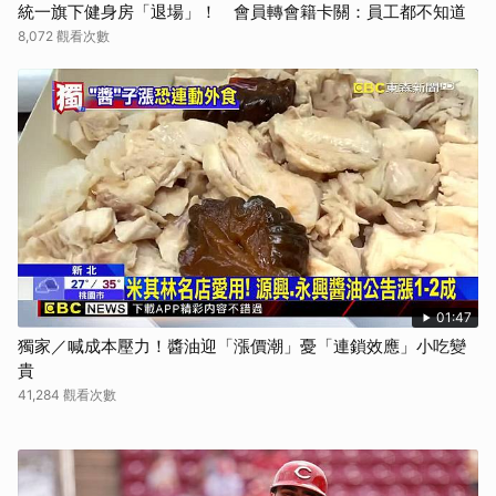
統一旗下健身房「退場」！ 會員轉會籍卡關：員工都不知道
8,072 觀看次數
01:47
獨家／喊成本壓力！醬油迎「漲價潮」憂「連鎖效應」小吃變
貴
41,284 觀看次數