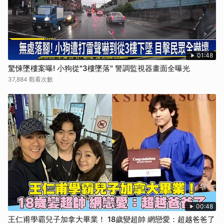
01:48
驚悚墜樓案曝! 小狗從"3樓墜落" 警調監視器畫面全曝光
37,884 觀看次數
00:48
王仁甫學霸兒子加拿大畢業！ 18歲變超帥 網戀愛：超越爸爸了