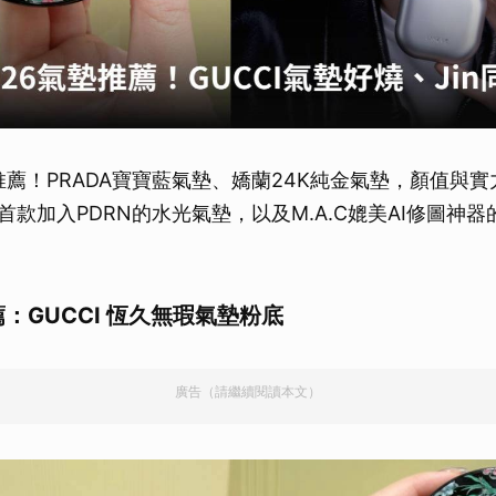
餅推薦！PRADA寶寶藍氣墊、嬌蘭24K純金氣墊，顏值與
ECT首款加入PDRN的水光氣墊，以及M.A.C媲美AI修圖神
薦：GUCCI 恆久無瑕氣墊粉底
廣告（請繼續閱讀本文）