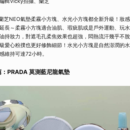
輯Vicky拍攝、蘭芝
取消
同款！蘭芝NEO氣墊柔霧小方塊、水光小方塊都全新升級！妝
延長～柔霧小方塊適合油肌、瑕疵肌或是戶外運動、玩水
油持妝力，對遮毛孔柔焦效果也超強，悶熱流汗幾乎不脫
級愛心粉撲也更好修飾細節！水光小方塊是自然澎潤的水
感維持可達72小時。
薦：PRADA 莫測藍尼龍氣墊