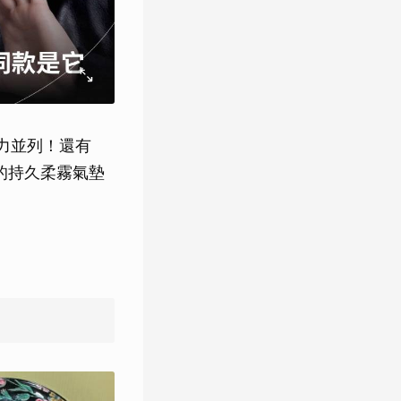
實力並列！還有
器的持久柔霧氣墊