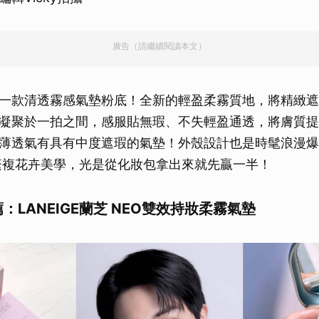
廣告（請繼續閱讀本文）
一款清透霧感氣墊粉底！全新的輕盈柔霧質地，將精緻遮
凝聚於一拍之間，感服貼無瑕、不失輕盈通透，將膚質提
薄透氣有具有中度遮瑕的氣墊！外殼設計也是時髦浪漫爆表
有的繁複花卉美學，光是從化妝包拿出來就先贏一半！
薦：LANEIGE蘭芝 NEO雙效持妝柔霧氣墊