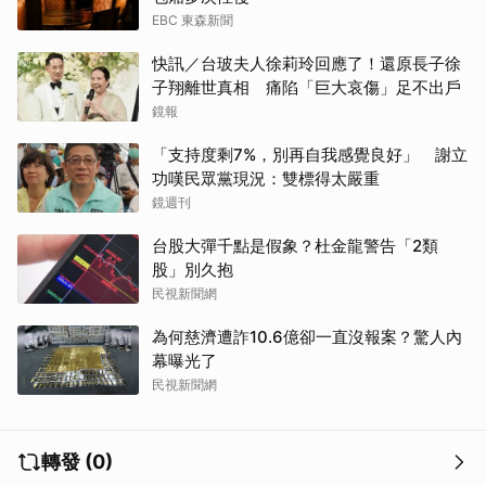
EBC 東森新聞
快訊／台玻夫人徐莉玲回應了！還原長子徐
子翔離世真相 痛陷「巨大哀傷」足不出戶
鏡報
「支持度剩7%，別再自我感覺良好」 謝立
功嘆民眾黨現況：雙標得太嚴重
鏡週刊
台股大彈千點是假象？杜金龍警告「2類
股」別久抱
民視新聞網
為何慈濟遭詐10.6億卻一直沒報案？驚人內
幕曝光了
民視新聞網
轉發 (0)