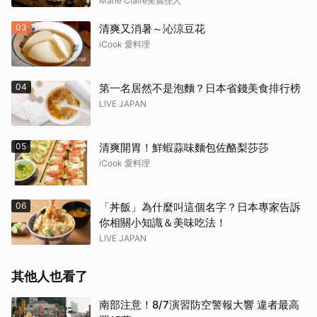
控火」技法成就銷魂美味
Marie Claire美麗佳人
03
清爽又消暑～沁涼豆花
iCook 愛料理
04
第一名居然不是泡麵？日本省錢美食排行榜
LIVE JAPAN
05
清爽開胃！鮮蝦蒜味麵包佐酪梨莎莎
iCook 愛料理
06
「丼飯」為什麼叫這個名字？日本專家告訴
你相關小知識＆美味吃法！
LIVE JAPAN
其他人也看了
南部注意！8/7演習防空警報大響 違者最高