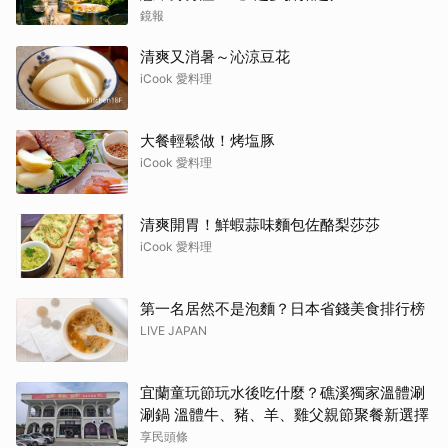
鏡報
清爽又消暑～沁涼豆花
iCook 愛料理
大餐輕鬆做！烤塩豚
iCook 愛料理
清爽開胃！鮮蝦蒜味麵包佐酪梨莎莎
iCook 愛料理
第一名居然不是泡麵？日本省錢美食排行榜
LIVE JAPAN
宜蘭童玩節玩水後吃什麼？礁溪獨家溫體涮
涮鍋 溫體牛、豬、羊、雞父親節聚餐新選擇
享民頭條