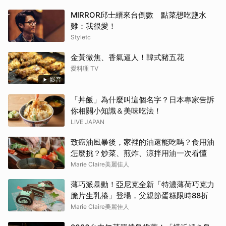
MIRROR邱士縉來台倒數 點菜想吃鹽水
雞：我很愛！
Styletc
金黃微焦、香氣逼人！韓式豬五花
愛料理 TV
影音
「丼飯」為什麼叫這個名字？日本專家告訴
你相關小知識＆美味吃法！
LIVE JAPAN
致癌油風暴後，家裡的油還能吃嗎？食用油
怎麼挑？炒菜、煎炸、涼拌用油一次看懂
Marie Claire美麗佳人
薄巧派暴動！亞尼克全新「特濃薄荷巧克力
脆片生乳捲」登場，父親節蛋糕限時88折
Marie Claire美麗佳人