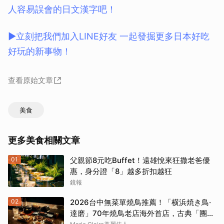
人容易誤會的日文漢字吧！
▶立刻把我們加入LINE好友 一起發掘更多日本好吃
好玩的新事物！
查看原始文章
美食
更多美食相關文章
01
父親節8元吃Buffet！遠雄悅來狂撒老爸優
惠，身分證「8」越多折扣越狂
鏡報
02
2026台中無菜單燒鳥推薦！「横浜焼き鳥·
達磨」70年燒鳥老店海外首店，古典「團扇