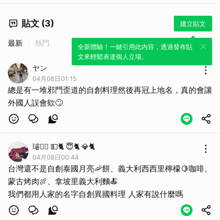
貼文 (3)
建立貼文
最新
熱門
全新體驗！一鍵引用此內容，透過發布貼
文來輕鬆表達個人立場。
ヤン
04月08日01:15
總是有一堆邪門歪道的自創料理然後再冠上地名，真的會讓
外國人誤會欸🙄
璿☝🏻 💵🐈 😇🐈 💎🐈
04月08日00:44
台灣還不是自創泰國月亮🦐餅、義大利西西里檸檬🍋咖啡、
蒙古烤肉🍖、拿坡里義大利麵🍝
我們都用人家的名字自創異國料理 人家有說什麼嗎