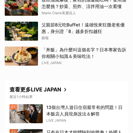
怎麼挑？炒菜、煎炸、涼拌用油一次看懂
Marie Claire美麗佳人
父親節8元吃Buffet！遠雄悅來狂撒老爸優
惠，身分證「8」越多折扣越狂
鏡報
「丼飯」為什麼叫這個名字？日本專家告訴
你相關小知識＆美味吃法！
LIVE JAPAN
查看更多LIVE JAPAN
最近1小時結果
01
13個台灣人遊日住宿最常有的問題！日
本飯店人員現身說法＆解答
LIVE JAPAN
02
只有在日本才能體驗到的樂趣！外國人