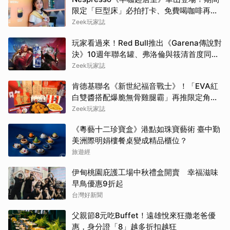
限定「巨型床」必拍打卡、免費喝咖啡再拿
好禮
Zeek玩家誌
玩家看過來！Red Bull推出《Garena傳說對
決》10週年聯名罐、弗洛倫與筱清首度同框
必收藏
Zeek玩家誌
肯德基聯名《新世紀福音戰士》！「EVA紅
白雙醬搭配爆脆無骨雞腿霸」再推限定角色
卡、周邊必搶收
Zeek玩家誌
《粵藝十二珍寶盒》港點如珠寶藝術 臺中勤
美洲際明娟樓餐桌變成精品櫃位？
旅遊經
伊甸桃園庇護工場中秋禮盒開賣 幸福滋味
早鳥優惠9折起
台灣好新聞
父親節8元吃Buffet！遠雄悅來狂撒老爸優
惠，身分證「8」越多折扣越狂