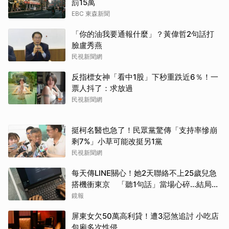
罰15萬
EBC 東森新聞
「你的油我要通報什麼」？黃偉哲2句話打
臉盧秀燕
民視新聞網
反指標女神「看中1股」下秒重跌近6％！一
票人抖了：求放過
民視新聞網
挺柯名醫也急了！民眾黨驚傳「支持率慘崩
剩7%」小草可能改挺另1黨
民視新聞網
每天傳LINE關心！她2天聯絡不上25歲兒急
搭機衝東京 「聽1句話」當場心碎...結局看
哭網
鏡報
屏東女欠50萬高利貸！遭3惡煞追討 小吃店
包廂多次性侵