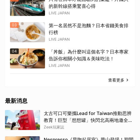
的新幹線搭乘驚喜心得
LIVE JAPAN
03
第一名居然不是泡麵？日本省錢美食排
行榜
LIVE JAPAN
04
「丼飯」為什麼叫這個名字？日本專家
告訴你相關小知識＆美味吃法！
LIVE JAPAN
查看更多
最新消息
太古可口可樂攜Lead for Taiwan推動思辨
教育！巨型「想想罐」快閃北高兩地邀全民
挑戰「打破慣性」
Zeek玩家誌
Nespresso《早咖起居室》華山登場！期間