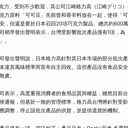
y巧克力」受到不少歡迎，其公司江崎格力高（江崎グリコ）
克力原料「可可豆」先前曾和香辛料放在一起，使得「可
安，但還是要於日本召回20項巧克力製品、總共約600
司稍早發出聲明表示，台灣受影響批次產品僅有1項，為「P
」。
司發出聲明說，日本格力高針對其日本市場的部分批次產
未達其風味標準而宣布自主回收。這些產品沒有食品安全
無虞。
司表示，高度重視消費者的食用品質與權益，雖然目前台
映通報，但基於一致的管理標準，格力高台灣將針對受影
應調整，停止該批次產品的供貨，並提供退貨的機制。