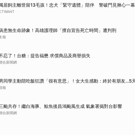
獨居飼主離世留13毛孩！忠犬「緊守遺體」陪伴 警破門見揪心一幕
取消
CTWANT
病患無生命跡象！高雄護理師「擅自宣告死亡時間」遭判刑
太報
不忍了！台糖：提告福懋 求償商品及商譽損失
聯合新聞網
男同學主動陪吃飯狂讚「很有意思」！女大生感動：終於有朋友…5
鏡報
三颱共存！繼白海豚、鯨魚後昌鴻颱風生成 氣象署揭對台影響
聯合新聞網