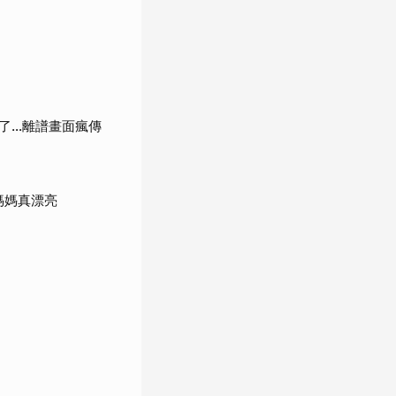
了…離譜畫面瘋傳
媽媽真漂亮