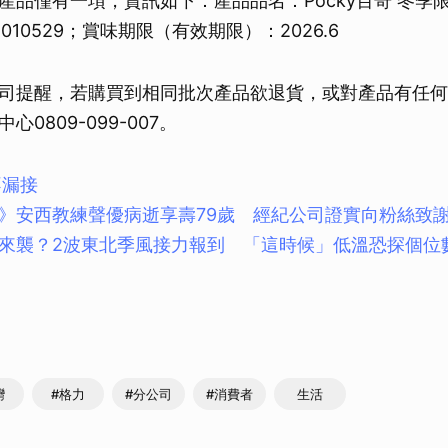
產品僅有一項，資訊如下：產品品名：Pocky百奇 冬季
5010529；賞味期限（有效期限）：2026.6
司提醒，若購買到相同批次產品欲退貨，或對產品有任何
0809-099-007。
不漏接
》安西教練聲優病逝享壽79歲 經紀公司證實向粉絲致
來襲？2波東北季風接力報到 「這時候」低溫恐探個位
灣
#格力
#分公司
#消費者
生活