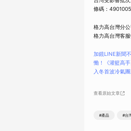
台灣受影響批次
條碼：490100
格力高台灣分公
格力高台灣客服中心
加鏡LINE新聞
慟！《灌籃高手
入冬首波冷氣團
查看原始文章
#產品
#台