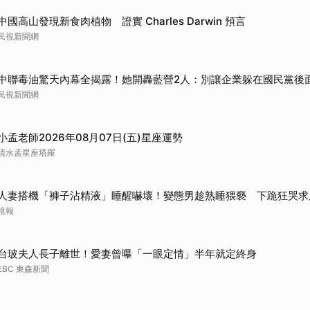
中國高山發現新食肉植物 證實 Charles Darwin 預言
民視新聞網
中聯毒油驚天內幕全揭露！她開轟藍營2人：別讓企業躲在國民黨後
民視新聞網
小孟老師2026年08月07日(五)星座運勢
清水孟星座塔羅
人妻搭機「褲子沾精液」睡醒嚇壞！變態男趁熟睡猥褻 下跪狂哭求
鏡報
台玻夫人長子離世！愛妻曾曝「一眼定情」半年就定終身
EBC 東森新聞