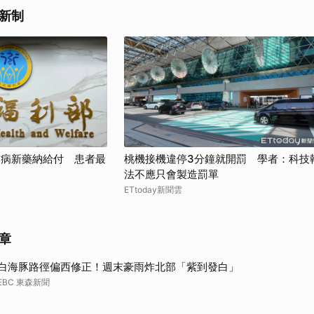
新制
友病新藥納給付 患者最
桃機接機違停3分鐘就開罰 學者：科技
法不應只會製造罰單
ETtoday新聞雲
章
白海豚路徑偏西修正！週末豪雨炸北部「紫到發白」
EBC 東森新聞