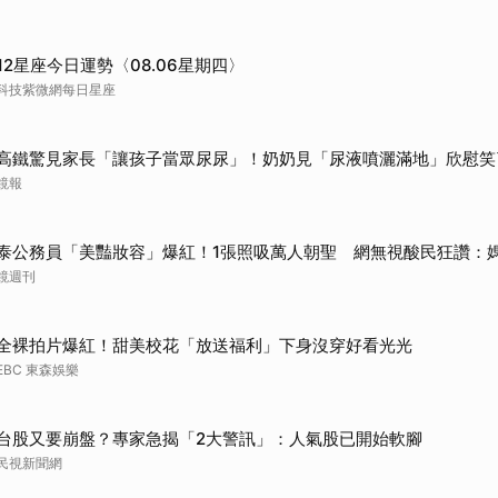
12星座今日運勢〈08.06星期四〉
科技紫微網每日星座
高鐵驚見家長「讓孩子當眾尿尿」！奶奶見「尿液噴灑滿地」欣慰笑
鏡報
泰公務員「美豔妝容」爆紅！1張照吸萬人朝聖 網無視酸民狂讚：
鏡週刊
全裸拍片爆紅！甜美校花「放送福利」下身沒穿好看光光
EBC 東森娛樂
台股又要崩盤？專家急揭「2大警訊」：人氣股已開始軟腳
民視新聞網