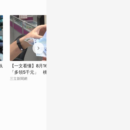
執
【一文看懂】8月16項新制上路！1類人
8月新制上路！
「多領5千元」 桃機停3分鐘就開罰
降 北市2商圈
三立新聞網
CTWANT