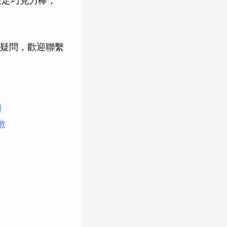
限定巧克力棒；
疑問，歡迎聯繫
謝
數