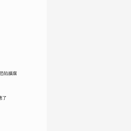
恐陷腦腐
應了