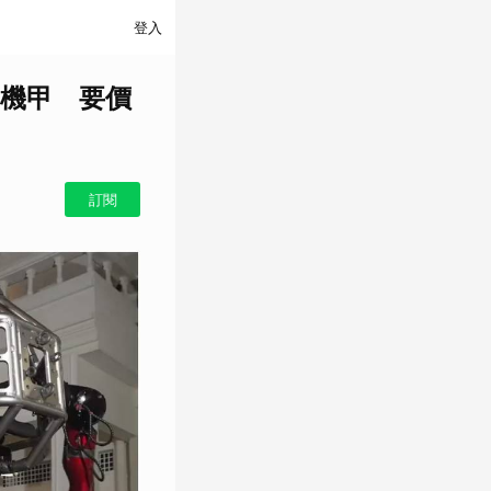
登入
機甲 要價
訂閱