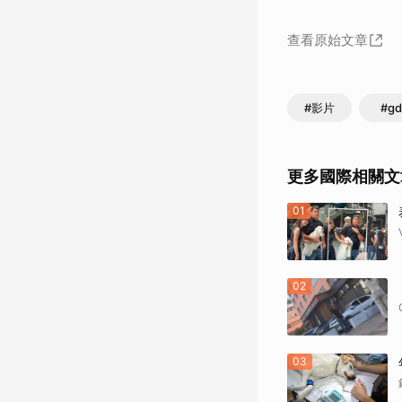
查看原始文章
#影片
#gd
更多國際相關文
01
02
03