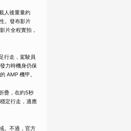
機載人後重量約
活性。發布影片
影片全程實拍，
雙足行走，駕駛員
發力時機身仍保
 AMP 機甲。
折疊，在約5秒
穩定行走，適應
領域。不過，官方