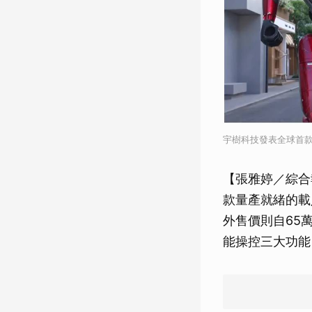
宇樹科技發表全球首
【張雅婷／綜合報
款量產就緒的載人
外售價則自65
能操控三大功能