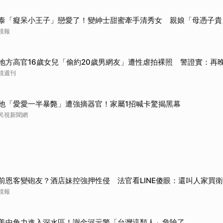
泰「癡呆小王子」戀愛了！變紳士甜蜜牽手清秀女 親娘「母憑子貴
鏡報
地方高官16歲女兒「偷約20歲男網友」遭性虐拍裸照 警證實：再
鏡週刊
他「愛愛一半暴斃」遭強摘器官！家屬1招喊卡驚揭黑幕
民視新聞網
前恩客變砲友？酒店妹控強押性侵 法官看LINE傻眼：還叫人家買
鏡報
美中角力進入深水區！謝金河示警「台灣這類人」危險了