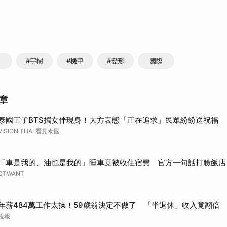
取消
#宇樹
#機甲
#變形
國際
章
泰國王子BTS攜女伴現身！大方表態「正在追求」民眾紛紛送祝福
VISION THAI 看見泰國
「車是我的、油也是我的」睡車竟被收住宿費 官方一句話打臉飯店
CTWANT
年薪484萬工作太操！59歲翁決定不做了 「半退休」收入竟翻倍
鏡報