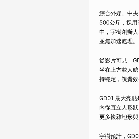
綜合外媒、中央
500公斤，採
中，宇樹創辦人
並無加速處理。
從影片可見，G
坐在上方載人艙
持穩定，視覺效
GD01 最大
內從直立人形狀
更多複雜地形與
宇樹預計，GD