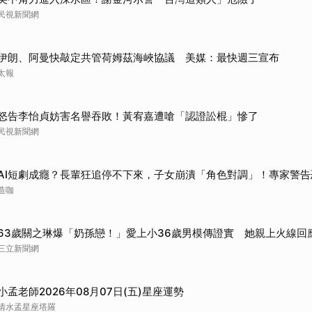
民視新聞網
伊朗、阿曼快敲定共管荷姆茲海峽協議 美媒：最快週三宣布
太報
怒告李怡貞妨害名譽吞敗！黃宥嘉遭嗆「認證訟棍」慘了
民視新聞網
AI短劇成癮？長輩狂追停不下來，子女崩潰「角色對調」！專家警告
造咖
63歲關之琳爆「奶孫戀！」愛上小36歲男模傳證實 她親上火線回
三立新聞網
小孟老師2026年08月07日(五)星座運勢
清水孟星座塔羅