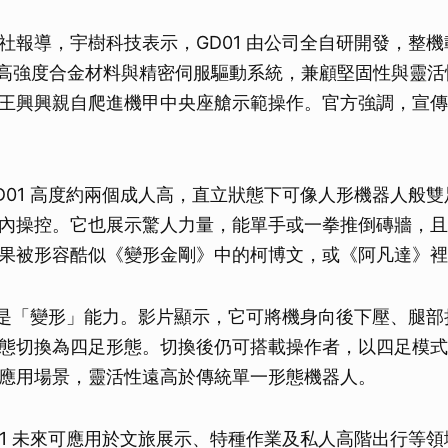
社報導，宇樹科技表示，GD01 由公司全自研開發，整
用高強度合金材料與精密伺服驅動系統，兼顧堅固性與靈
王興興親自爬進機甲中央座艙示範操作。官方強調，宣傳
D01 高度約兩個成人高，直立狀態下可像人形機器人般
內操控。它也展示驚人力量，能單手或一拳推倒磚牆，且
果被形容酷似《變形金剛》中的柯博文，或《阿凡達》裡的
亮點是「變形」能力。影片顯示，它可將機身向後下壓、腿部
態切換為四足形態。切換後仍可搭載操作者，以四足模式
應用場景，靈活性遠高於傳統單一形態機器人。
01 未來可應用於文旅展示、特種作業及私人高階出行等