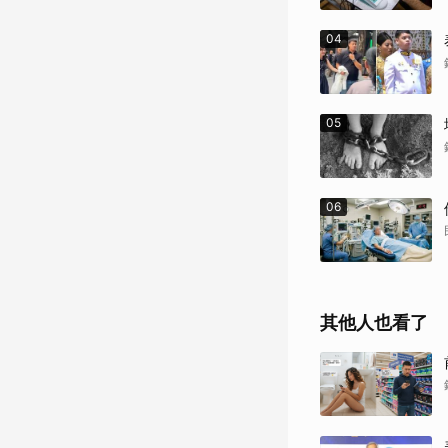
04
05
06
其他人也看了