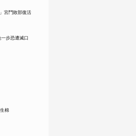
」宮鬥敗部復活
晚一步恐遭滅口
衛生棉