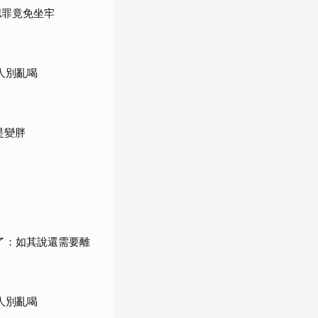
認罪竟免坐牢
人別亂喝
是變胖
了：如其說還需要離
人別亂喝