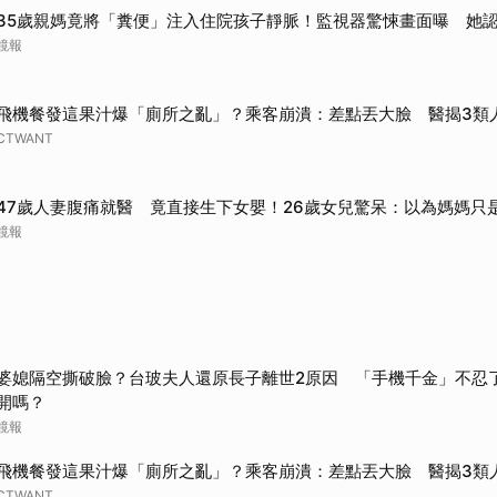
35歲親媽竟將「糞便」注入住院孩子靜脈！監視器驚悚畫面曝 她
鏡報
飛機餐發這果汁爆「廁所之亂」？乘客崩潰：差點丟大臉 醫揭3類
CTWANT
47歲人妻腹痛就醫 竟直接生下女嬰！26歲女兒驚呆：以為媽媽只
鏡報
婆媳隔空撕破臉？台玻夫人還原長子離世2原因 「手機千金」不忍
開嗎？
鏡報
飛機餐發這果汁爆「廁所之亂」？乘客崩潰：差點丟大臉 醫揭3類
CTWANT