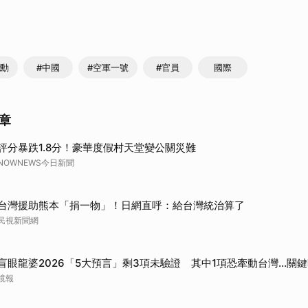
取消
仁勳
#中國
#空軍一號
#官員
國際
章
評分暴跌1.8分！豪華度假村天堂變公關災難
NOWNEWS今日新聞
台灣援助熊本「捐一物」！日網直呼：給台灣統治算了
民視新聞網
盲眼龍婆2026「5大預言」剩3項未驗證 其中1項恐牽動台灣...關
鏡報