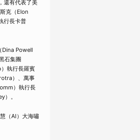
外，還有代表了美
克（Elon
）執行長卡普
 Powell
）、黑石集團
sco）執行長羅賓
rotra）、萬事
lcomm）執行長
ney）。
慧（AI）大海嘯