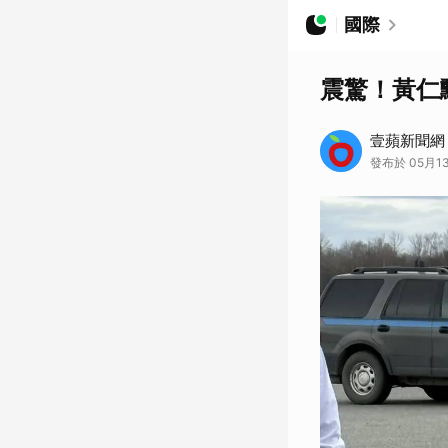
國際
震驚！黃仁
壹蘋新聞網
發布於 05月13