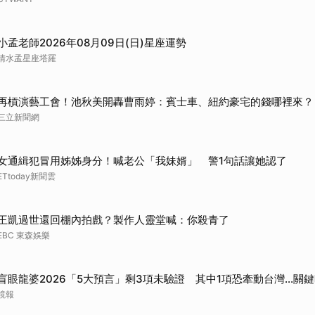
小孟老師2026年08月09日(日)星座運勢
清水孟星座塔羅
再槓演藝工會！池秋美開轟曹雨婷：賓士車、紐約豪宅的錢哪裡來？
三立新聞網
女通緝犯冒用姊姊身分！喊老公「我妹婿」 警1句話讓她認了
ETtoday新聞雲
王凱過世還回棚內拍戲？製作人靈堂喊：你殺青了
EBC 東森娛樂
盲眼龍婆2026「5大預言」剩3項未驗證 其中1項恐牽動台灣...關
鏡報