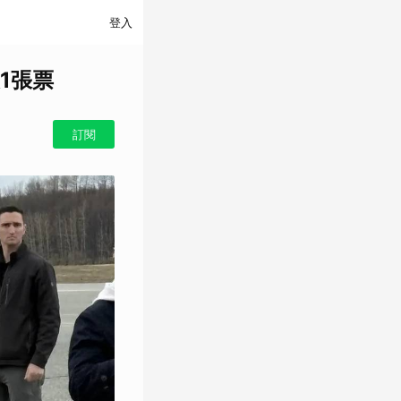
登入
1張票
訂閱