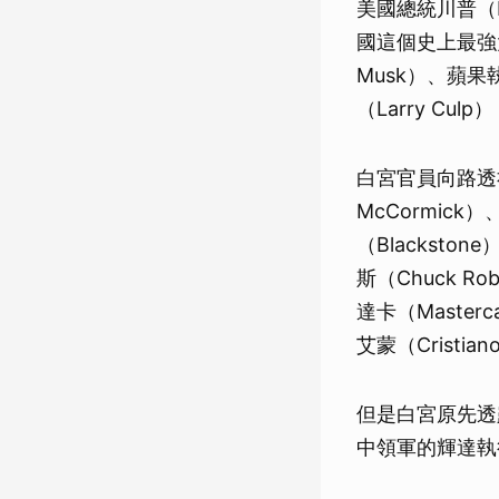
美國總統川普（D
國這個史上最強
Musk）、蘋果執
（Larry C
白宮官員向路透社
McCormick
（Blacksto
斯（Chuck Ro
達卡（Master
艾蒙（Cristia
但是白宮原先透
中領軍的輝達執