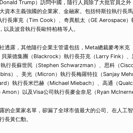
onald Trump）訪問中國，隨行人員除了大批官員之
大資本主義強國的企業家、金融家。包括特斯拉執行長馬斯
行長庫克（Tim Cook）、奇異航太（GE Aerospace
ulp），以及波音執行長歐特柏格等人。
透露，其他隨行企業主管還包括，Meta總裁麥考米克（Dina
）、貝萊德集團（Blackrock）執行長芬克（Larry Fink
ne）執行長蘇世民（Stephen Schwarzman）、思科（Ci
bbins）、美光（Micron）執行長梅羅特拉（Sanjay Meh
card）執行長米巴赫（Michael Miebach）、高通（Qua
no Amon）以及Visa公司執行長麥金奈尼（Ryan McIner
露的企業家名單，卻漏了全球市值最大的公司、在人工智
行長黃仁勳。