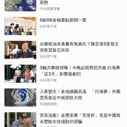
雨勢
中央廣播電臺
08/06各報重點新聞一覽
自由電子報
台糖粗油未進廠有無責任？陳宏達5度發文
深夜質疑石崇良
自由電子報
3颱共舞路徑曝！今晚起雨勢恐升級 白海豚
「這3天」影響最劇烈
自由電子報
入夜變天！各地續飆高溫 「白海豚」外圍
雲系靠近中南部防大雨
民視新聞網
苦茶油案》金獎茶農「苦茶籽」竟是中國貨
永豐餘生技場勘仍受騙