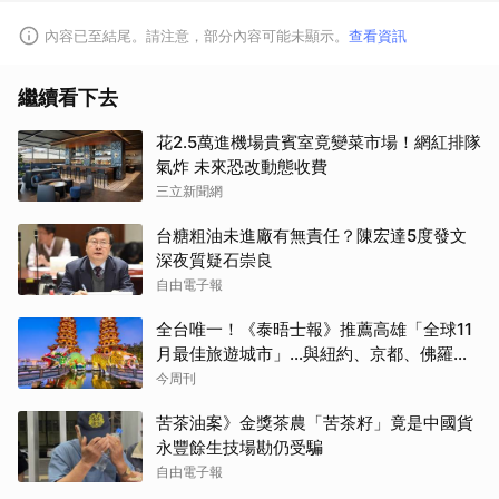
內容已至結尾。請注意，部分內容可能未顯示。
查看資訊
繼續看下去
花2.5萬進機場貴賓室竟變菜市場！網紅排隊
氣炸 未來恐改動態收費
三立新聞網
台糖粗油未進廠有無責任？陳宏達5度發文
深夜質疑石崇良
自由電子報
全台唯一！《泰晤士報》推薦高雄「全球11
月最佳旅遊城市」…與紐約、京都、佛羅倫
斯共同入榜，理由曝光
今周刊
苦茶油案》金獎茶農「苦茶籽」竟是中國貨
永豐餘生技場勘仍受騙
自由電子報