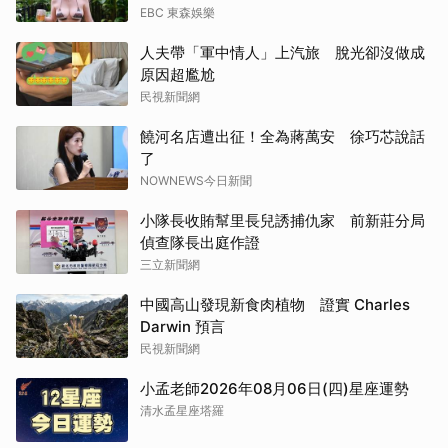
EBC 東森娛樂
人夫帶「軍中情人」上汽旅 脫光卻沒做成
原因超尷尬
民視新聞網
饒河名店遭出征！全為蔣萬安 徐巧芯說話
了
NOWNEWS今日新聞
小隊長收賄幫里長兒誘捕仇家 前新莊分局
偵查隊長出庭作證
三立新聞網
中國高山發現新食肉植物 證實 Charles
Darwin 預言
民視新聞網
小孟老師2026年08月06日(四)星座運勢
清水孟星座塔羅