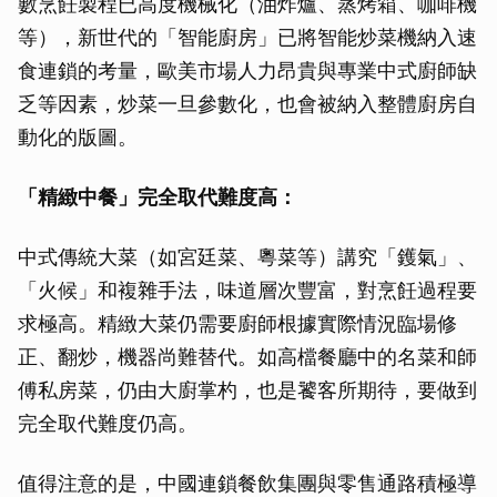
數烹飪製程已高度機械化（油炸爐、蒸烤箱、咖啡機
等），新世代的「智能廚房」已將智能炒菜機納入速
食連鎖的考量，歐美市場人力昂貴與專業中式廚師缺
乏等因素，炒菜一旦參數化，也會被納入整體廚房自
動化的版圖。
「精緻中餐」完全取代難度高：
中式傳統大菜（如宮廷菜、粵菜等）講究「鑊氣」、
「火候」和複雜手法，味道層次豐富，對烹飪過程要
求極高。精緻大菜仍需要廚師根據實際情況臨場修
正、翻炒，機器尚難替代。如高檔餐廳中的名菜和師
傅私房菜，仍由大廚掌杓，也是饕客所期待，要做到
完全取代難度仍高。
值得注意的是，中國連鎖餐飲集團與零售通路積極導