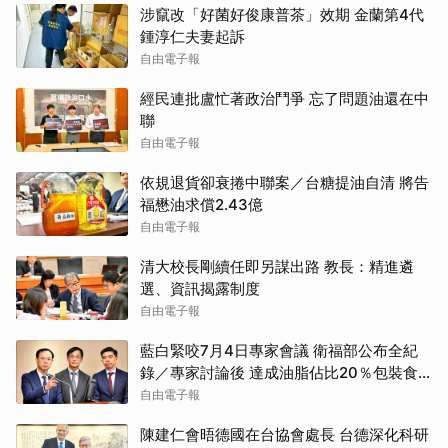
涉竄改「好菌好俊康普茶」效期 金蘭第4代
鍾淳仁夫妻起訴
自由電子報
經民連批盧忙著政治鬥爭 忘了問題油還在中
聯
自由電子報
依規退貨卻衰捲中聯案／台糖提油自清 將告
福懋油求償2.43億
自由電子報
清大校長剛續任即另謀出路 教長：精進遴
選、資訊揭露制度
自由電子報
藍白緊咬7月4日專家會議 衛福部公布全紀
錄／專家討論後 達成油脂佔比20％包裝食
品「理論上不具風險」共識
自由電子報
陳建仁會晤德國在台協會處長 台德深化科研