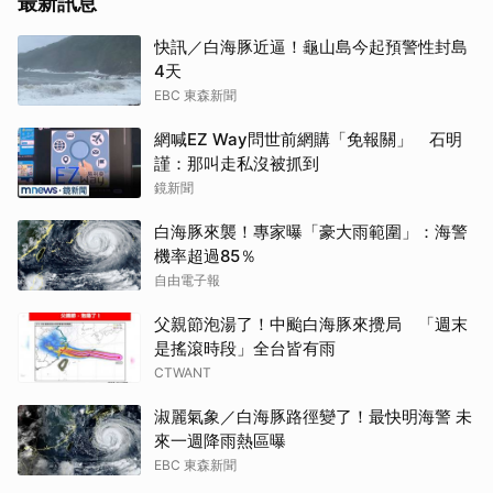
最新訊息
快訊／白海豚近逼！龜山島今起預警性封島
4天
EBC 東森新聞
網喊EZ Way問世前網購「免報關」 石明
謹：那叫走私沒被抓到
鏡新聞
白海豚來襲！專家曝「豪大雨範圍」：海警
機率超過85％
自由電子報
父親節泡湯了！中颱白海豚來攪局 「週末
是搖滾時段」全台皆有雨
CTWANT
淑麗氣象／白海豚路徑變了！最快明海警 未
來一週降雨熱區曝
EBC 東森新聞