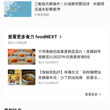
三颱無共舞條件！白海豚明襲琉球 外圍環
流週末影響臺灣
中廣新聞網
查看更多食力 foodNEXT
最近1小時結果
01
不用養雞也能量產雞蛋蛋白！美國精準
發酵蛋白2027年供應量將增5倍
食力 foodNEXT
02
【食驗室點評】有橄生活「初榨橄欖油
焦糖爆米花」少了奶油負擔 卻還沒建
立足夠差異化
食力 foodNEXT
查看更多