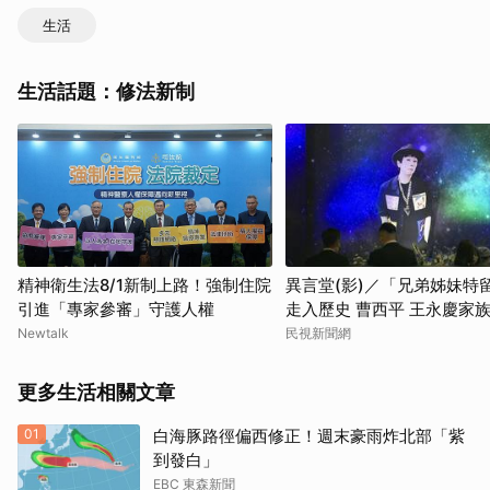
生活
生活話題：修法新制
精神衛生法8/1新制上路！強制住院
異言堂(影)／「兄弟姊妹特
引進「專家參審」守護人權
走入歷史 曹西平 王永慶家
害
Newtalk
民視新聞網
更多生活相關文章
01
白海豚路徑偏西修正！週末豪雨炸北部「紫
到發白」
EBC 東森新聞