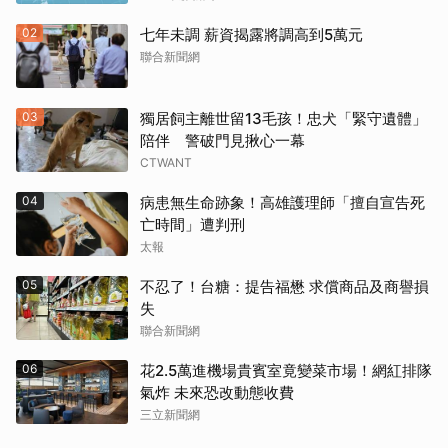
02
七年未調 薪資揭露將調高到5萬元
聯合新聞網
03
獨居飼主離世留13毛孩！忠犬「緊守遺體」
陪伴 警破門見揪心一幕
CTWANT
04
病患無生命跡象！高雄護理師「擅自宣告死
亡時間」遭判刑
太報
05
不忍了！台糖：提告福懋 求償商品及商譽損
失
聯合新聞網
06
花2.5萬進機場貴賓室竟變菜市場！網紅排隊
氣炸 未來恐改動態收費
三立新聞網