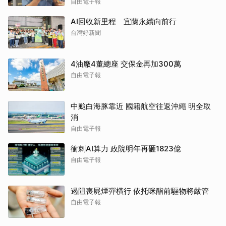
自由電子報
AI回收新里程 宜蘭永續向前行
台灣好新聞
4油廠4董總座 交保金再加300萬
自由電子報
中颱白海豚靠近 國籍航空往返沖繩 明全取
消
自由電子報
衝刺AI算力 政院明年再砸1823億
自由電子報
遏阻喪屍煙彈橫行 依托咪酯前驅物將嚴管
自由電子報