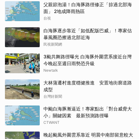
父親節泡湯！白海豚路徑修正「掠過北部海
面」 2地成降雨熱區
台視
白海豚逐步靠近「如低配版巴威」！專家估
暴風圈恐擦過北部近海
民視新聞網
3颱共舞路徑曝光 白海豚外圍雲系接近台灣
今晚起至週日雨勢恐升級
Newtalk
大林蒲遷村進度穩健推進 安置地街廓道路
成型
台灣好新聞
中颱白海豚漸逼近！專家點出「對台威脅大
小」關鍵因素 最新預測路徑曝
CTWANT
晚起颱風外圍雲系靠近 明晨中南部留意較大