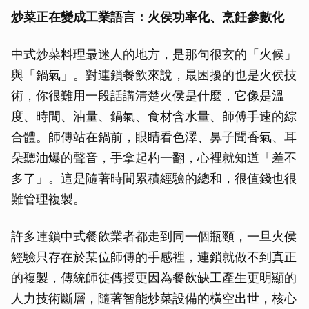
炒菜正在變成工業語言：火侯功率化、烹飪參數化
中式炒菜料理最迷人的地方，是那句很玄的「火候」
與「鍋氣」。對連鎖餐飲來說，最困擾的也是火侯技
術，你很難用一段話講清楚火侯是什麼，它像是溫
度、時間、油量、鍋氣、食材含水量、師傅手速的綜
合體。師傅站在鍋前，眼睛看色澤、鼻子聞香氣、耳
朵聽油爆的聲音，手拿起杓一翻，心裡就知道「差不
多了」。這是隨著時間累積經驗的總和，很值錢也很
難管理複製。
許多連鎖中式餐飲業者都走到同一個瓶頸，一旦火侯
經驗只存在於某位師傅的手感裡，連鎖就做不到真正
的複製，傳統師徒傳授更因為餐飲缺工產生更明顯的
人力技術斷層，隨著智能炒菜設備的橫空出世，核心