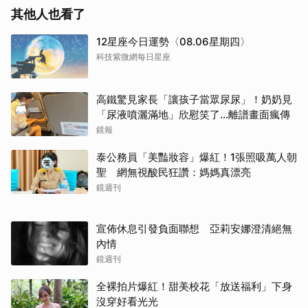
其他人也看了
12星座今日運勢〈08.06星期四〉
科技紫微網每日星座
高鐵驚見家長「讓孩子當眾尿尿」！奶奶見
「尿液噴灑滿地」欣慰笑了…離譜畫面瘋傳
鏡報
泰公務員「美豔妝容」爆紅！1張照吸萬人朝
聖 網無視酸民狂讚：媽媽真漂亮
鏡週刊
宣佈休息引發負面聯想 亞莉安娜澄清絕無
內情
鏡週刊
全裸拍片爆紅！甜美校花「放送福利」下身
沒穿好看光光