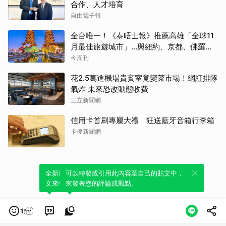
合作、人才培育
自由電子報
全台唯一！《泰晤士報》推薦高雄「全球11
月最佳旅遊城市」…與紐約、京都、佛羅倫
斯共同入榜，理由曝光
今周刊
花2.5萬進機場貴賓室竟變菜市場！網紅排隊
氣炸 未來恐改動態收費
三立新聞網
信用卡首刷專屬大禮 狂送藍牙音箱行李箱
卡優新聞網
全新體驗！一鍵引用此內容，透過發布貼
可以轉發或引用此內容至自己的貼文中，
文來輕鬆表達個人立場。
來發表您的評論或觀點。
1