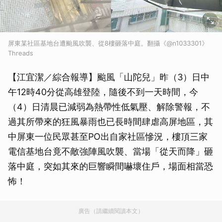
屏東某社區基地台遭颱風吹襲、從8樓砸落中庭。翻攝《@n1033301》
Threads
【江宜潔／綜合報導】颱風「山陀兒」昨（3）日中
午12時40分從高雄登陸，隨後不到一天時間，今
（4）日清晨已減弱為熱帶性低氣壓、解除警報，不
過其所帶來的狂風暴雨也已長時間肆虐高屏地區，其
中屏東一位民眾甚至PO出自家社區慘況，樓頂三家
電信基地台竟不敵強陣風吹襲、當場「從天而降」砸
落中庭，突如其來的巨響瞬間嚇壞住戶，場面相當恐
怖！
廣告（請繼續閱讀本文）