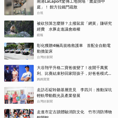
南港LaLaport驚傳工地倒塌「鷹架掛中
庭」！ 館方拉鐵門疏散
台視
被砍預算怎麼辦？土撥鼠當「網黃」賺研究
經費 水豚走進議會維權
鏡報
彰化獲贈4輛高規格救護車 首配全自動電
動擔架床
台灣好新聞
大谷翔平升格二寶爸後變了！改開千萬賓
利、比賽結束秒回家陪孩子，好爸爸模式全
開
媽媽寶寶
走訪石碇聆聽基層意見 李四川：推動深坑
輕軌帶動觀光及產業發展
台灣好新聞
走進市定古蹟體驗消防文化 竹市消防博物
館開館