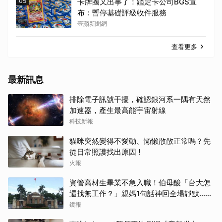
05
卡牌圈又出事了！鑑定卡公司BGS宣
布：暫停基礎評級收件服務
壹蘋新聞網
查看更多
最新訊息
排除電子訊號干擾，確認銀河系一隅有天然
加速器，產生最高能宇宙射線
科技新報
貓咪突然變得不愛動、懶懶散散正常嗎？先
從日常照護找出原因 !
火報
資管高材生畢業不急入職！伯母酸「台大怎
還找無工作？」親媽1句話神回全場靜默...網
狂讚療癒
鏡報