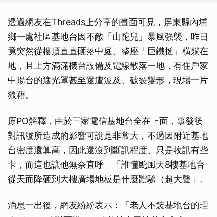
透過網友在Threads上分享的畫面可見，屏東縣內埔
鄉一處社區基地台因不敵「山陀兒」暴風強襲，昨日
竟突然從樓頂直直砸落中庭、整座「巨鐵挺」橫躺在
地，且上方滿滿機台設備及電線散落一地，有住戶家
中陽台的遮光罩甚至還遭波及、破裂變形，現場一片
狼藉。
原PO解釋，由於三家電信基地台全在上面，事發後
對訊號所造成的影響可說是非常大，不過因附近基地
台密度還算高，因此還沒到斷訊程度、只是收訊有些
卡，而這也讓他無奈直呼：「誰懂颱風天8樓基地台
從天而降砸到大樓廣場地板是什麼體驗（超大聲」。
消息一出後，網友紛紛表示：「老人不裝基地台的理