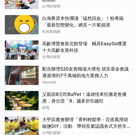
台灣好新聞
白海豚原本快擱淺「猛然回血」！粉專揭
「最新型態變化」網見一片紫崩潰
民視新聞網
高齡博覽會新北館登場 輔具EasyGo獲選
十大高齡友善科技
台灣好新聞
配合辦理520友善職場大禮包 就安基金會議
通過增列7千萬補助地方業務人力
Newtalk
父親節8元吃Buffet！遠雄悅來狂撒老爸優
惠，身分證「8」越多折扣越狂
鏡報
大甲區農會辦理「香料輕鬆學－百搭萬用胡
椒鹽DIY」活動 帶領長輩認識各式天然辛
香料
台灣好新聞