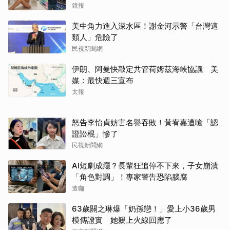
鏡報
美中角力進入深水區！謝金河示警「台灣這
類人」危險了
民視新聞網
伊朗、阿曼快敲定共管荷姆茲海峽協議 美
媒：最快週三宣布
太報
怒告李怡貞妨害名譽吞敗！黃宥嘉遭嗆「認
證訟棍」慘了
民視新聞網
AI短劇成癮？長輩狂追停不下來，子女崩潰
「角色對調」！專家警告恐陷腦腐
造咖
63歲關之琳爆「奶孫戀！」愛上小36歲男
模傳證實 她親上火線回應了