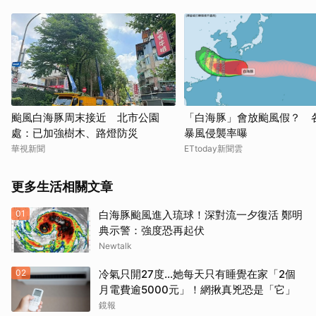
颱風白海豚周末接近 北市公園
「白海豚」會放颱風假？ 
處：已加強樹木、路燈防災
暴風侵襲率曝
華視新聞
ETtoday新聞雲
更多生活相關文章
01
白海豚颱風進入琉球！深對流一夕復活 鄭明
典示警：強度恐再起伏
Newtalk
02
冷氣只開27度…她每天只有睡覺在家「2個
月電費逾5000元」！網揪真兇恐是「它」
鏡報