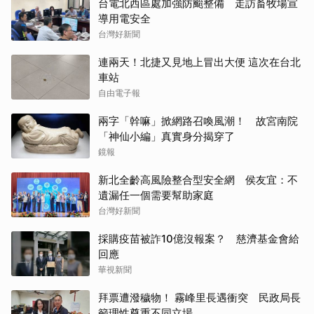
台電北西區處加強防颱整備 走訪畜牧場宣
導用電安全
台灣好新聞
連兩天！北捷又見地上冒出大便 這次在台北
車站
自由電子報
兩字「幹嘛」掀網路召喚風潮！ 故宮南院
「神仙小編」真實身分揭穿了
鏡報
新北全齡高風險整合型安全網 侯友宜：不
遺漏任一個需要幫助家庭
台灣好新聞
採購疫苗被詐10億沒報案？ 慈濟基金會給
回應
華視新聞
拜票遭潑穢物！ 霧峰里長遇衝突 民政局長
籲理性尊重不同立場