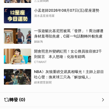
三立新聞網
小孟老師2026年08月07日(五)星座運勢
清水孟星座塔羅
一張遊艇比基尼照被罵「發胖」！喬治娜遭
身材羞辱陷焦慮，C羅一句話翻轉外貌焦慮
姊妹淘
開會照意外變網紅照！女公務員妝容掀2千
則留言 本人怒嗆：化妝有錯嗎
CTWANT
NBA》灰狼重磅交易真相曝光！主帥上節目
吐心聲：換來球三只為「解放蟻人」
緯來體育新聞
轉發 (0)