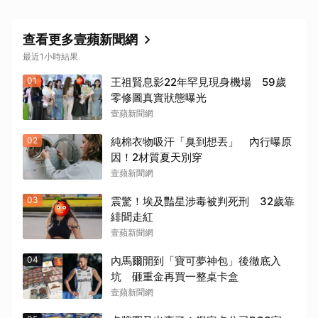
查看更多壹蘋新聞網
最近1小時結果
01
王祖賢息影22年罕見現身機場 59歲
零修圖真實狀態曝光
壹蘋新聞網
02
純棉衣物吸汗「臭到想丟」 內行曝原
因！2材質夏天別穿
壹蘋新聞網
03
震驚！埃及豔星涉毒被判死刑 32歲靠
緋聞走紅
壹蘋新聞網
04
內馬爾開到「寶可夢神包」後徹底入
坑 砸重金再買一整桌卡盒
壹蘋新聞網