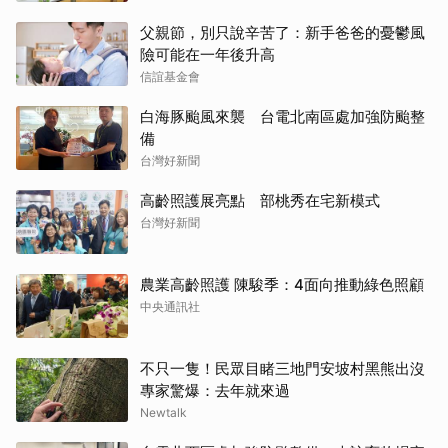
父親節，別只說辛苦了：新手爸爸的憂鬱風
險可能在一年後升高
信誼基金會
白海豚颱風來襲 台電北南區處加強防颱整
備
台灣好新聞
高齡照護展亮點 部桃秀在宅新模式
台灣好新聞
農業高齡照護 陳駿季：4面向推動綠色照顧
中央通訊社
不只一隻！民眾目睹三地門安坡村黑熊出沒
專家驚爆：去年就來過
Newtalk