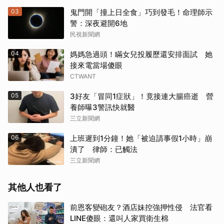
03
鬼門開「撞上日全食」巧到發毛！命理師示
警：深夜避開6地
民視新聞網
04
媽媽急過頭！瞞女兒投履歷還安排面試 她
接來電當場傻眼
CTWANT
05
3好友「冒同1症狀」！竟接連大腸癌逝 營
養師曝3警訊快就醫
三立新聞網
06
上班遲到1分鐘！她「被迫請事假1小時」崩
潰了 律師：已觸法
三立新聞網
其他人也看了
前恩客變砲友？酒店妹控強押性侵 法官看
LINE傻眼：還叫人家買衛生棉