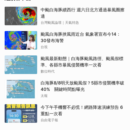
中颱白海豚續西行 週六日北方通過暴風圈擦
邊
台灣颱風論壇｜天氣特急
颱風白海豚挾風雨近台 氣象署宣布今14：
30發布海警
台視
颱風最新動態｜白海豚颱風路徑、颱風假標
準、各縣市暴風侵襲機率一次看
數位時代
白海豚8/8明天放颱風假？5縣市侵襲機率破
40% 關鍵時間點曝光
太報
今下午手機響不必慌！網路降速演練預告 6
重點一次看
自由電子報