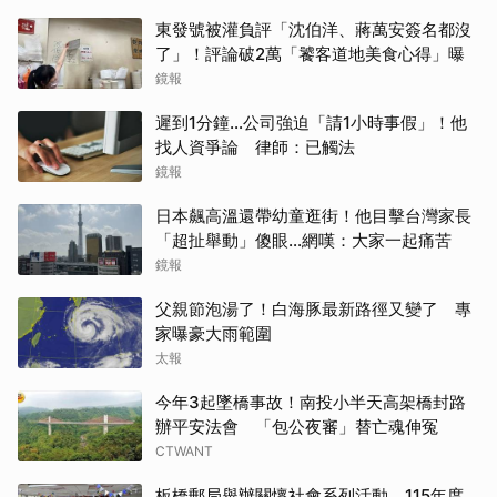
東發號被灌負評「沈伯洋、蔣萬安簽名都沒
了」！評論破2萬「饕客道地美食心得」曝
鏡報
遲到1分鐘…公司強迫「請1小時事假」！他
找人資爭論 律師：已觸法
鏡報
日本飆高溫還帶幼童逛街！他目擊台灣家長
「超扯舉動」傻眼...網嘆：大家一起痛苦
鏡報
父親節泡湯了！白海豚最新路徑又變了 專
家曝豪大雨範圍
太報
今年3起墜橋事故！南投小半天高架橋封路
辦平安法會 「包公夜審」替亡魂伸冤
CTWANT
板橋郵局舉辦關懷社會系列活動 115年度