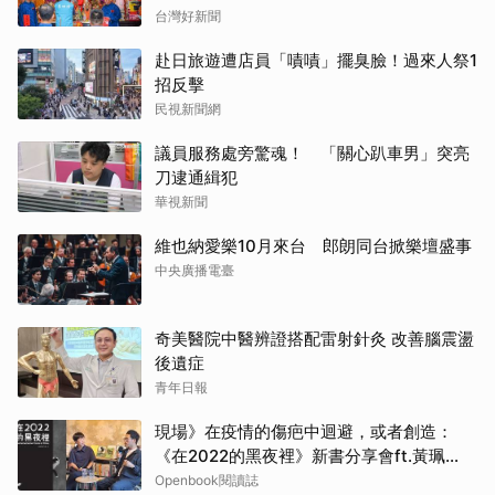
台灣好新聞
赴日旅遊遭店員「嘖嘖」擺臭臉！過來人祭1
招反擊
民視新聞網
議員服務處旁驚魂！ 「關心趴車男」突亮
刀逮通緝犯
華視新聞
維也納愛樂10月來台 郎朗同台掀樂壇盛事
中央廣播電臺
奇美醫院中醫辨證搭配雷射針灸 改善腦震盪
後遺症
青年日報
現場》在疫情的傷疤中迴避，或者創造：
《在2022的黑夜裡》新書分享會ft.黃珮
珊、吳琦
Openbook閱讀誌