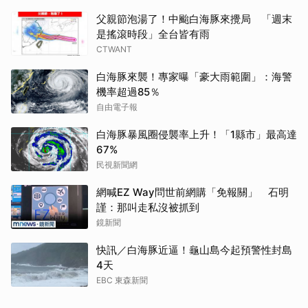
父親節泡湯了！中颱白海豚來攪局 「週末
是搖滾時段」全台皆有雨
CTWANT
白海豚來襲！專家曝「豪大雨範圍」：海警
機率超過85％
自由電子報
白海豚暴風圈侵襲率上升！「1縣市」最高達
67%
民視新聞網
網喊EZ Way問世前網購「免報關」 石明
謹：那叫走私沒被抓到
鏡新聞
快訊／白海豚近逼！龜山島今起預警性封島
4天
EBC 東森新聞