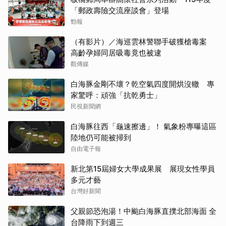
「郵政壽險交流座談會」登場
勁報
（有影片）／海巡雲林警聯手破獲槍毒案
高齡孕婦同居吸毒竟也被逮
觀傳媒
白海豚金剛不壞？乾空氣四度開烘沒轍 專
家驚呼：頑強「抗乾勇士」
民視新聞網
白海豚往西「龜速擦邊」！ 氣象粉專曝這區
陸地仍可能被掃到
自由電子報
新北第15屆婦女大學成果展 展現女性學員
多元才藝
台灣好新聞
父親節恐泡湯！中颱白海豚直撲北部海面 全
台降雨下到週三