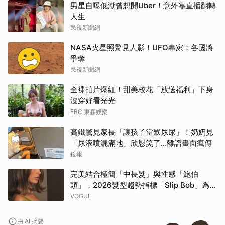
男星自曝低潮曾想開Uber！意外靠直播翻轉
人生
民視新聞網
NASA火星照驚見人影！UFO專家：各國將
爭奪
民視新聞網
全裸拍片爆紅！甜美校花「放送福利」下身
沒穿好看光光
EBC 東森娛樂
高鐵驚見家長「讓孩子當眾尿尿」！奶奶見
「尿液噴灑滿地」欣慰笑了…離譜畫面瘋傳
鏡報
完美結合極簡「中長髮」與性感「鮑伯
頭」，2026髮型趨勢指標「Slip Bob」為何
自帶90年代超模氣場？
VOGUE
由 AI 摘要