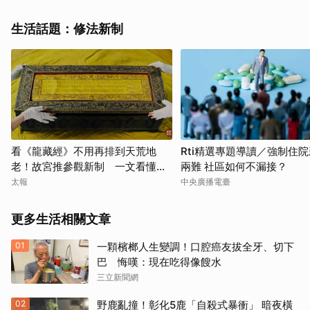
生活話題：修法新制
看《龍藏經》不用再排到天荒地
Rti精選專題導讀／強制住
老！故宮推參觀新制 一文看懂如
兩難 社區如何不漏接？
何購票
太報
中央廣播電臺
更多生活相關文章
01
一顆檳榔人生變調！口腔癌友拔全牙、切下
巴 悔嘆：現在吃得像餿水
三立新聞網
02
野鹿亂撞！彰化5鹿「自殺式暴衝」 暗夜橫