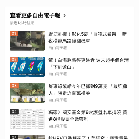
查看更多自由電子報
最近1小時結果
01
野鹿亂撞！彰化5鹿「自殺式暴衝」 暗
夜橫越馬路撞翻機車
自由電子報
02
驚！白海豚路徑更逼近 週末起半個台灣
「下到紫白」
自由電子報
03
屏東綠鬣蜥今年已抓到9萬隻 「最強獵
人」領走近百萬禮券
自由電子報
04
獨家》國安基金第9次護盤名單揭曉 買
進8檔股票全數獲利
自由電子報
05
抗HPV口香糖來了！美研究：病毒量最