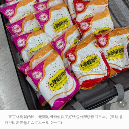
「東京林檎製飴所」老闆池田喬俊買了好幾包台灣砂糖回日本。(圖翻攝
自池田喬俊@ポムダムール_X平台)