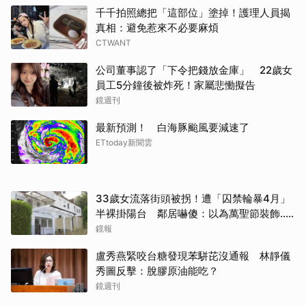
千千拍照總把「這部位」塗掉！護理人員揭
真相：避免惹來不必要麻煩
CTWANT
公司董事認了「下令把錢放金庫」 22歲女
員工5分鐘後被炸死！家屬悲慟擬告
鏡週刊
最新預測！ 白海豚颱風要減速了
ETtoday新聞雲
33歲女流落街頭被拐！遭「囚禁輪暴4月」
半裸掛陽台 鄰居嚇傻：以為萬聖節裝飾...
主謀竟與妻小同住
鏡報
盧秀燕緊咬台糖發現苯駢芘沒通報 林靜儀
秀圖反擊：脫膠原油能吃？
鏡週刊