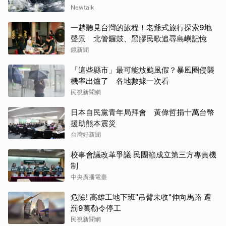
Newtalk
一趟聽見台灣的旅程！老爺式旅行探索9地
聲景 北管鑼鼓、黑膠民歌追尋島嶼記憶
鏡新聞
「這些縣市」最可能放颱風假？暴風圈侵襲
機率出爐了 各地數據一次看
民視新聞網
日本自民黨青年局拜會 黃偉哲捐十萬台幣
援助熊本震災
台灣好新聞
校事會議改革爭議 民團籲成立第三方專責機
制
中央廣播電臺
危險! 高雄工地下班"吊臂未收"伸向馬路 遭
罰9萬勒令停工
民視新聞網