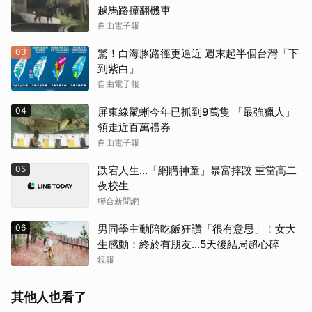
越馬路撞翻機車
自由電子報
03
驚！白海豚路徑更逼近 週末起半個台灣「下
到紫白」
自由電子報
04
屏東綠鬣蜥今年已抓到9萬隻 「最強獵人」
領走近百萬禮券
自由電子報
05
跌宕人生…「網購神童」暴富摔跤 重當高二
夜校生
聯合新聞網
06
男同學主動陪吃飯狂讚「很有意思」！女大
生感動：終於有朋友…5天後結局超心碎
鏡報
其他人也看了