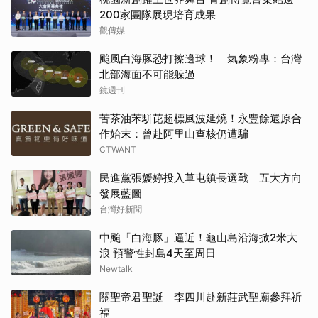
200家團隊展現培育成果
觀傳媒
颱風白海豚恐打擦邊球！ 氣象粉專：台灣
北部海面不可能躲過
鏡週刊
苦茶油苯駢芘超標風波延燒！永豐餘還原合
作始末：曾赴阿里山查核仍遭騙
CTWANT
民進黨張媛婷投入草屯鎮長選戰 五大方向
發展藍圖
台灣好新聞
中颱「白海豚」逼近！龜山島沿海掀2米大
浪 預警性封島4天至周日
Newtalk
關聖帝君聖誕 李四川赴新莊武聖廟參拜祈
福