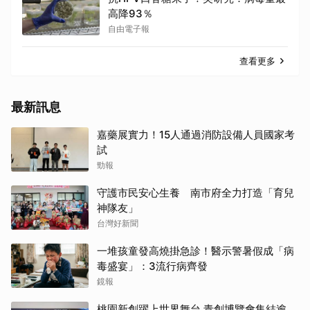
高降93％
自由電子報
查看更多
最新訊息
嘉藥展實力！15人通過消防設備人員國家考
試
勁報
守護市民安心生養 南市府全力打造「育兒
神隊友」
台灣好新聞
一堆孩童發高燒掛急診！醫示警暑假成「病
毒盛宴」：3流行病齊發
鏡報
桃園新創躍上世界舞台 青創博覽會集結逾