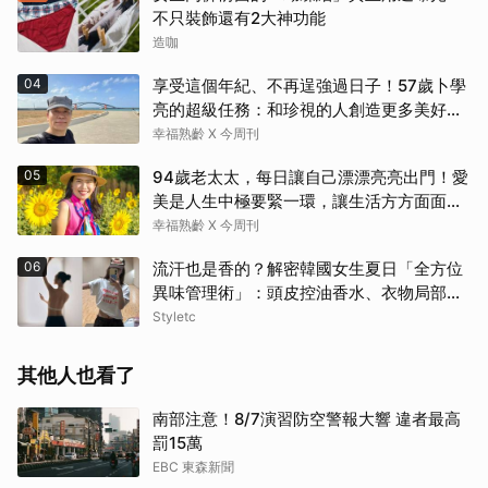
不只裝飾還有2大神功能
造咖
04
享受這個年紀、不再逞強過日子！57歲卜學
亮的超級任務：和珍視的人創造更多美好記
憶
幸福熟齡 X 今周刊
05
94歲老太太，每日讓自己漂漂亮亮出門！愛
美是人生中極要緊一環，讓生活方方面面，
更加豐富有樂趣
幸福熟齡 X 今周刊
06
流汗也是香的？解密韓國女生夏日「全方位
異味管理術」：頭皮控油香水、衣物局部消
臭，打造自帶母胎偽體香
Styletc
其他人也看了
南部注意！8/7演習防空警報大響 違者最高
罰15萬
EBC 東森新聞