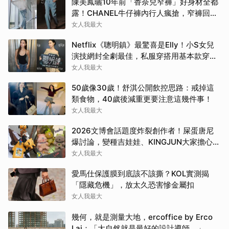
陳美鳳曬10年前「香奈兒窄褲」好身材全都
露！CHANEL牛仔褲內行人瘋搶，窄褲回歸
必看這幾條
女人我最大
Netflix《聰明鎮》最驚喜是Elly！小S女兒
演技網封全劇最佳，私服穿搭用基本款穿出
高級感
女人我最大
50歲像30歲！舒淇公開飲控思路：戒掉這
類食物，40歲後減重更要注意這幾件事！
女人我最大
2026文博會話題度炸裂創作者！屎蛋唐尼
爆討論，變種吉娃娃、KINGJUN大家擔心買
不到
女人我最大
愛馬仕保護膜到底該不該撕？KOL實測揭
「隱藏危機」，放太久恐害慘金屬扣
女人我最大
幾何，就是測量大地，ercoffice by Erco
Lai：「大自然就是最好的設計導師。」