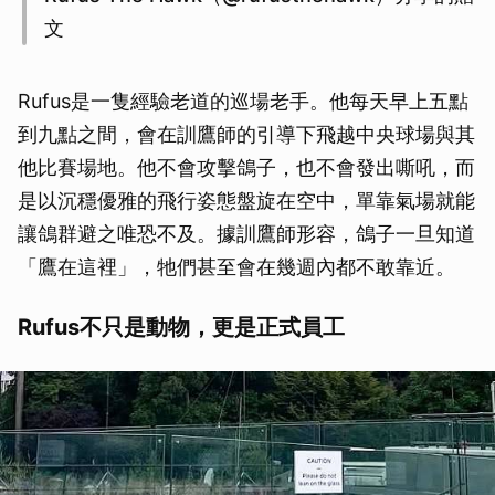
文
Rufus是一隻經驗老道的巡場老手。他每天早上五點
到九點之間，會在訓鷹師的引導下飛越中央球場與其
他比賽場地。他不會攻擊鴿子，也不會發出嘶吼，而
是以沉穩優雅的飛行姿態盤旋在空中，單靠氣場就能
讓鴿群避之唯恐不及。據訓鷹師形容，鴿子一旦知道
「鷹在這裡」，牠們甚至會在幾週內都不敢靠近。
Rufus不只是動物，更是正式員工