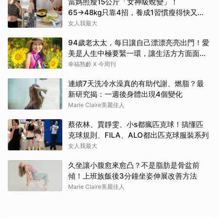
當媽照瘦15公斤「女神級蛻變」！
65→48kg只靠4招，養成1習慣瘦得快又不
復胖
女人我最大
94歲老太太，每日讓自己漂漂亮亮出門！愛
美是人生中極要緊一環，讓生活方方面面，
更加豐富有樂趣
幸福熟齡 X 今周刊
連續7天洗冷水澡真的有助代謝、燃脂？最
新研究揭：一週後身體出現4個變化
Marie Claire美麗佳人
蔡依林、賈靜雯、小s都瘋匹克球！搞懂匹
克球規則、FILA、ALO都出匹克球服裝系列
女人我最大
久坐讓小腹愈來愈凸？不是脂肪是骨盆前
傾！上班族飯後3分鐘坐姿伸展改善方法
Marie Claire美麗佳人