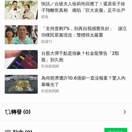
快訊／台玻夫人徐莉玲回應了！還原長子徐
子翔離世真相 痛陷「巨大哀傷」足不出戶
鏡報
「支持度剩7%，別再自我感覺良好」 謝立
功嘆民眾黨現況：雙標得太嚴重
鏡週刊
台股大彈千點是假象？杜金龍警告「2類
股」別久抱
民視新聞網
為何慈濟遭詐10.6億卻一直沒報案？驚人內
幕曝光了
民視新聞網
轉發 (0)