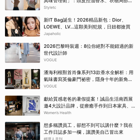
異味管理術」：頭皮控油香水、衣物局部消
臭，打造自帶母胎偽體香
Styletc
新IT Bag誕生！2026精品新包：Dior、
LOEWE、LV…這顆美到犯規，日妞都搶買
Japaholic
2026巴黎時裝週：8位你絕對不能錯過的新
世代設計師
VOGUE
潘海利根獸首肖像系列13款香水全解析：用
氣味書寫英倫豪門祕密，隱身十年的新角色
終於現身
VOGUE
獻給質感老爸的暑假提案！誠品生活南西展
邀4大設計品牌，從療癒手作到日本家具、
AI好禮寵愛全家 | Women's Health
Women’s Health
想多稱讚員工，卻想不到可以講什麼？我在
工作日誌多加一欄，讓讚美自己冒出來
經理人月刊