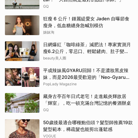
GQ
狂瘦 6 公斤！鍾麗緹愛女 Jaden 自曝節食
瘦身，低血糖纏身急喊別模仿
姊妹淘
日網爆紅「咖啡綠茶」減肥法！專家實測月
瘦6.2公斤，零忌口、輕鬆鏟肉、肚子變
小！
beauty美人圈
平成辣妹風GYARU回歸！不是濃妝黑皮辣
妹，而是2026最受歡迎的「Neo-Gyaru」
穿搭，把平成DNA穿進日常
PopLady Magazine
藏身古亭百年日式老宅！走進戴炎輝故居
「輝室」，吃一頓充滿台灣記憶的餐酒辦桌
GQ
50歲後最適合哪種鮑伯頭？髮型師推薦19款
髮型範本，稀疏髮也能剪出蓬鬆感
VOGUE