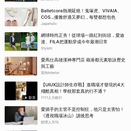
Balletcore熱潮延燒！鬼塚虎、VIVAIA、
COS…優雅舒適又夢幻，每雙都想包色
Japaholic
網球時尚正夯！從球場一路紅到街頭，愛迪
達、FILA把運動穿成今年最潮日常
Styletc
愛馬仕高雄漢神專門店 藉港都元素歌詠歷史
與工藝
室內Interior
【UIUX設計師生存戰】進職場才發現的4大
殘酷真相！學校那套真的行不通？
影音
1111人力銀行
愛插手的主管不是控制狂，他只是太害怕！
《透視職場冰山》讀後思考
經理人月刊