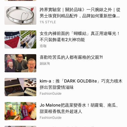
跨界實驗室｜關於品味》一只腕錶之外｜從
男士珠寶到精品配件，品牌如何重新想像當
代男性？
1% STYLE
女生內褲前面的「蝴蝶結」真正用途曝光！
不只裝飾還有2大神功能
造咖
喜歡吃苦瓜的人都有嚴格的父親?!
姊妹淘
kim-a：推「DARK GOLDBite」巧克力積木
拼出苦甜愛情滋味
FashionGuide
Jo Malone把蔬菜變香水！胡蘿蔔、南瓜、
甜菜根香氛意外超迷人
FashionGuide