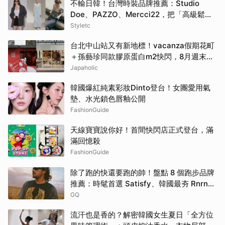
不輸日韓！台灣時裝品牌推薦：Studio
Doe、PAZZO、Mercci22，把「高級鬆弛
感」穿成日常
Styletc
台北中山站又有新地標！vacanza假期花町
＋孫藝珍同款膠原蛋白m2快閃，8月週末必
逛這2大爆款景點
Japaholic
韓國爆紅純素彩妝Dinto登台！女團愛用氣
墊、水光鎖色唇釉公開
FashionGuide
天線寶寶說你好！首間快閃店正式登台，滿
滿回憶殺
FashionGuide
除了跑的快還要跑的帥！盤點 8 個跑步品牌
推薦：時髦首選 Satisfy、韓國最夯 Rnrn
全都要擁有！
GQ
流汗也是香的？解密韓國女生夏日「全方位