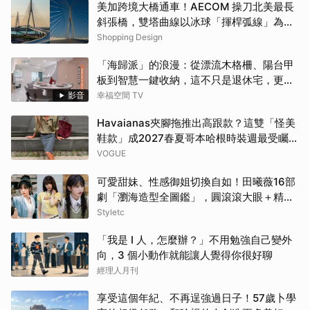
美加跨境大橋通車！AECOM 操刀北美最長
斜張橋，雙塔曲線以冰球「揮桿弧線」為靈
感
Shopping Design
「海歸派」的浪漫：從漂流木格柵、陽台甲
板到智慧一鍵收納，這不只是退休宅，更是
遊子的心靈港灣！！
影音
幸福空間 TV
Havaianas夾腳拖推出高跟款？這雙「怪美
鞋款」成2027春夏哥本哈根時裝週最受矚目
涼鞋
VOGUE
可愛甜妹、性感御姐切換自如！田曦薇16部
劇「瀏海造型全圖鑑」，圓滾滾大眼＋精緻
小臉比例太完美
Styletc
「我是 I 人，怎麼辦？」不用勉強自己變外
向，3 個小動作就能讓人覺得你很好聊
經理人月刊
享受這個年紀、不再逞強過日子！57歲卜學