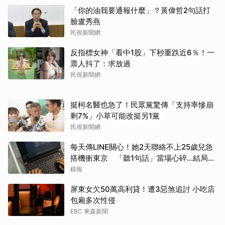
「你的油我要通報什麼」？黃偉哲2句話打
臉盧秀燕
民視新聞網
反指標女神「看中1股」下秒重跌近6％！一
票人抖了：求放過
民視新聞網
挺柯名醫也急了！民眾黨驚傳「支持率慘崩
剩7%」小草可能改挺另1黨
民視新聞網
每天傳LINE關心！她2天聯絡不上25歲兒急
搭機衝東京 「聽1句話」當場心碎...結局看
哭網
鏡報
屏東女欠50萬高利貸！遭3惡煞追討 小吃店
包廂多次性侵
EBC 東森新聞