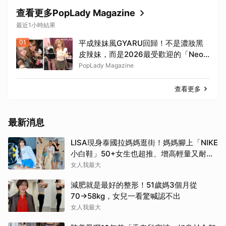
查看更多PopLady Magazine
最近1小時結果
01
平成辣妹風GYARU回歸！不是濃妝黑
皮辣妹，而是2026最受歡迎的「Neo-
Gyaru」穿搭，把平成DNA穿進日常
PopLady Magazine
查看更多
最新消息
LISA現身泰國拉媽媽逛街！媽媽腳上「NIKE
小白鞋」50+女生也超推、增高輕量又耐
走！
女人我最大
減肥就是最好的整形！51歲媽3個月從
70→58kg，女兒一看驚喊認不出
女人我最大