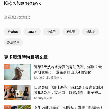
IG@rufusthehawk
查看原始文章
#rufus
#awk
#鴿子
#比賽
#球場
潮流時尚
更多潮流時尚相關文章
01
連續7天洗冷水澡真的有助代謝、燃脂？最
新研究揭：一週後身體出現4個變化
Marie Claire美麗佳人
02
日網爆紅「咖啡綠茶」減肥法！專家實測月
瘦6.2公斤，零忌口、輕鬆鏟肉、肚子變
小！
beauty美人圈
03
女生內褲前面的「蝴蝶結」真正用途曝光！