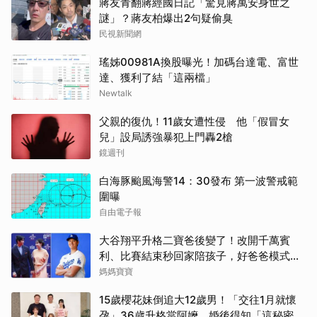
蔣友青翻蔣經國日記「驚見蔣萬安身世之
謎」？蔣友柏爆出2句疑偷臭
民視新聞網
瑤姊00981A換股曝光！加碼台達電、富世
達、獲利了結「這兩檔」
Newtalk
父親的復仇！11歲女遭性侵 他「假冒女
兒」設局誘強暴犯上門轟2槍
鏡週刊
白海豚颱風海警14：30發布 第一波警戒範
圍曝
自由電子報
大谷翔平升格二寶爸後變了！改開千萬賓
利、比賽結束秒回家陪孩子，好爸爸模式全
開
媽媽寶寶
15歲櫻花妹倒追大12歲男！「交往1月就懷
孕」36歲升格當阿嬤 婚後得知「這秘密」