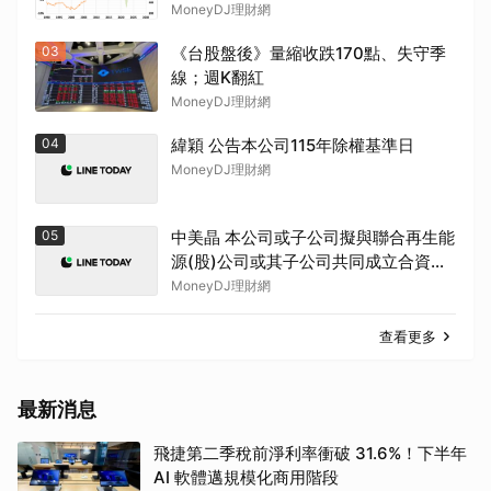
MoneyDJ理財網
取消
03
《台股盤後》量縮收跌170點、失守季
線；週K翻紅
MoneyDJ理財網
04
緯穎 公告本公司115年除權基準日
MoneyDJ理財網
05
中美晶 本公司或子公司擬與聯合再生能
源(股)公司或其子公司共同成立合資公
司案之投資架構調整(補充115/7/21公
MoneyDJ理財網
告)
查看更多
最新消息
飛捷第二季稅前淨利率衝破 31.6%！下半年
AI 軟體邁規模化商用階段