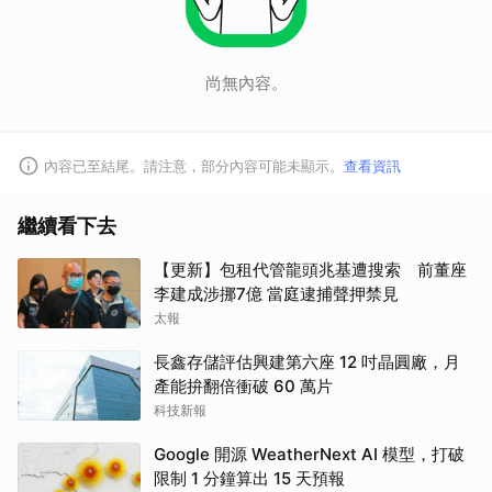
尚無內容。
內容已至結尾。請注意，部分內容可能未顯示。
查看資訊
繼續看下去
【更新】包租代管龍頭兆基遭搜索 前董座
李建成涉挪7億 當庭逮捕聲押禁見
太報
長鑫存儲評估興建第六座 12 吋晶圓廠，月
產能拚翻倍衝破 60 萬片
科技新報
Google 開源 WeatherNext AI 模型，打破
限制 1 分鐘算出 15 天預報