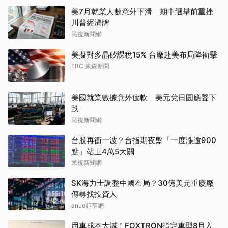
美7月就業人數意外下滑 期中選舉前重挫
川普經濟牌
民視新聞網
美擬對多晶矽課稅15% 台廠赴美布局降衝擊
EBC 東森新聞
美國就業數據意外疲軟 美元兌日圓應聲下
跌
民視新聞網
台股再衝一波？台指期夜盤「一度漲逾900
點」站上4萬5大關
民視新聞網
SK海力士調整中國布局？30億美元重慶廠
傳尋找投資人
anue鉅亨網
用車成本大減！FOXTRON指定車型8月入