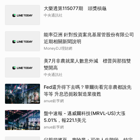
大樂透第115077期 頭獎槓龜
中央通訊社
能率亞洲 針對投資案兆基屋管股份有限公司
近期相關新聞說明
MoneyDJ理財網
美7月非農就業人數意外減 標普與那指雙
雙開高
中央通訊社
Fed還升得下去嗎？華爾街看完非農都說先
等等 升息恐扼殺製造業復甦
anue鉅亨網
盤中速報 - 邁威爾科技(MRVL-US)大漲
5.01%，報221.1美元
anue鉅亨網
父親節將至 壽險業：可依人生階段、特定