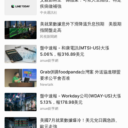
疾病做補強
中央通訊社
美就業數據意外下滑降溫升息預期 美股期
指開盤走高
民視新聞網
盤中速報 - 和康電訊(MTSI-US)大漲
5.06%，報316.89美元
anue鉅亨網
Grab併購foodpanda台灣案 外送協進聯盟
要求公平會否准
Newtalk
盤中速報 - Workday公司(WDAY-US)大漲
5.13%，報178.98美元
anue鉅亨網
美國7月就業數據爆冷！美元兌日圓急跌、
歐元走強