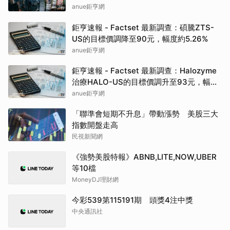
預估目標價為307.50元
anue鉅亨網
鉅亨速報 - Factset 最新調查：碩騰ZTS-
US的目標價調降至90元，幅度約5.26%
anue鉅亨網
鉅亨速報 - Factset 最新調查：Halozyme
治療HALO-US的目標價調升至93元，幅度
約3.33%
anue鉅亨網
「聯準會短期不升息」帶動漲勢 美股三大
指數開盤走高
民視新聞網
《強勢美股特報》ABNB,LITE,NOW,UBER
等10檔
MoneyDJ理財網
今彩539第115191期 頭獎4注中獎
中央通訊社