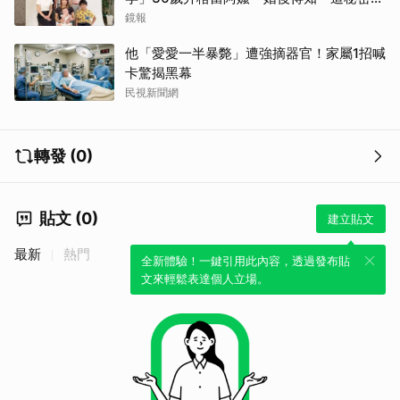
傻眼了
鏡報
他「愛愛一半暴斃」遭強摘器官！家屬1招喊
卡驚揭黑幕
民視新聞網
轉發 (0)
貼文 (0)
建立貼文
最新
熱門
全新體驗！一鍵引用此內容，透過發布貼
文來輕鬆表達個人立場。