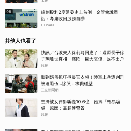
太報
06
緯創股利2度延發史上首例 金管會說重
話：考慮收回股務自辦
CTWANT
其他人也看了
快訊／台玻夫人徐莉玲回應了！還原長子徐
子翔離世真相 痛陷「巨大哀傷」足不出戶
鏡報
聽到媽蛋抓狂揪長官衣領！陸軍上兵遭判刑
被迫退伍…慘哭：求職碰壁
三立新聞網
慈濟被女律師騙走10.6億 她揭「輕易騙
錢」原因：靠超硬背景
鏡報