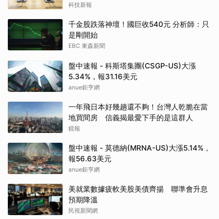
科技新報
千金股跌落神壇！國巨收540元 分析師：只
是剛開始
EBC 東森新聞
盤中速報 - 科斯塔集團(CSGP-US)大漲
5.34%，報31.16美元
anue鉅亨網
一年飛日本好幾趟還不夠！台灣人乾脆在當
地買間房 信義揭最愛下手的是這群人
鏡報
盤中速報 - 莫德納(MRNA-US)大漲5.14%，
報56.63美元
anue鉅亨網
美就業數據疲軟美股美債齊揚 聯準會升息
預期降溫
民視新聞網