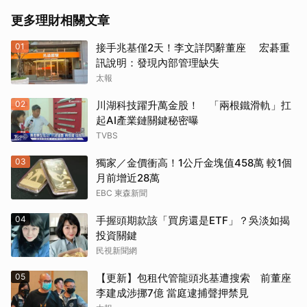
更多理財相關文章
01
接手兆基僅2天！李文詳閃辭董座 宏碁重
訊說明：發現內部管理缺失
太報
02
川湖科技躍升萬金股！ 「兩根鐵滑軌」扛
起AI產業鏈關鍵秘密曝
TVBS
03
獨家／金價衝高！1公斤金塊值458萬 較1個
月前增近28萬
EBC 東森新聞
04
手握頭期款該「買房還是ETF」？吳淡如揭
投資關鍵
民視新聞網
05
【更新】包租代管龍頭兆基遭搜索 前董座
李建成涉挪7億 當庭逮捕聲押禁見