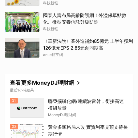
科技新報
國泰人壽布局高齡防護網！外溢保單點數
化、微型安養信託升級防詐
科技新報
〈華新法說〉業外進補約85億元 上半年獲利
126億元EPS 2.85元創同期高
anue鉅亨網
查看更多MoneyDJ理財網
最近1小時結果
01
聯亞擴磷化銦/連續波雷射，銜接高速
模組放量
MoneyDJ理財網
02
黃金多頭格局未改 實質利率見頂支撐長
期行情