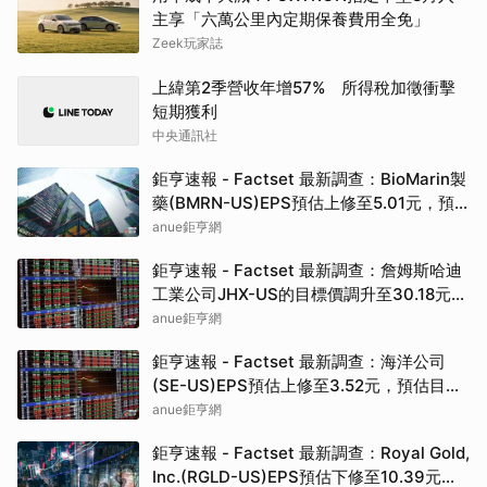
主享「六萬公里內定期保養費用全免」
Zeek玩家誌
上緯第2季營收年增57% 所得稅加徵衝擊
短期獲利
中央通訊社
鉅亨速報 - Factset 最新調查：BioMarin製
藥(BMRN-US)EPS預估上修至5.01元，預
估目標價為86.00元
anue鉅亨網
鉅亨速報 - Factset 最新調查：詹姆斯哈迪
工業公司JHX-US的目標價調升至30.18元，
幅度約3.65%
anue鉅亨網
鉅亨速報 - Factset 最新調查：海洋公司
(SE-US)EPS預估上修至3.52元，預估目標
價為142.50元
anue鉅亨網
鉅亨速報 - Factset 最新調查：Royal Gold,
Inc.(RGLD-US)EPS預估下修至10.39元，