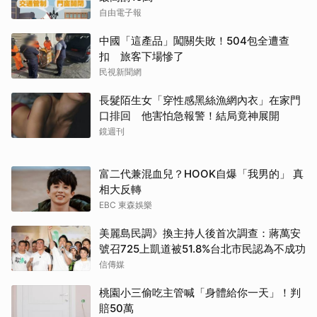
自由電子報
中國「這產品」闖關失敗！504包全遭查
扣 旅客下場慘了
民視新聞網
長髮陌生女「穿性感黑絲漁網內衣」在家門
口排回 他害怕急報警！結局竟神展開
鏡週刊
富二代兼混血兒？HOOK自爆「我男的」 真
相大反轉
EBC 東森娛樂
美麗島民調》換主持人後首次調查：蔣萬安
號召725上凱道被51.8%台北市民認為不成功
信傳媒
桃園小三偷吃主管喊「身體給你一天」！判
賠50萬