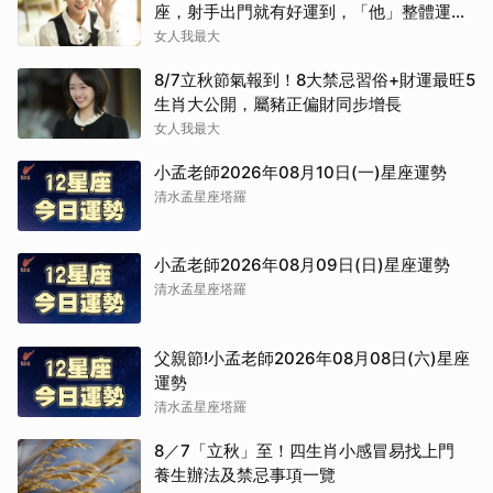
座，射手出門就有好運到，「他」整體運勢
將走上坡
女人我最大
8/7立秋節氣報到！8大禁忌習俗+財運最旺5
生肖大公開，屬豬正偏財同步增長
女人我最大
小孟老師2026年08月10日(一)星座運勢
清水孟星座塔羅
小孟老師2026年08月09日(日)星座運勢
清水孟星座塔羅
父親節!小孟老師2026年08月08日(六)星座
運勢
清水孟星座塔羅
8／7「立秋」至！四生肖小感冒易找上門
養生辦法及禁忌事項一覽