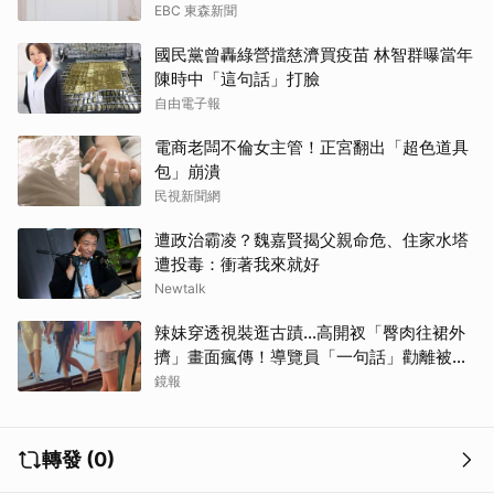
EBC 東森新聞
國民黨曾轟綠營擋慈濟買疫苗 林智群曝當年
陳時中「這句話」打臉
自由電子報
電商老闆不倫女主管！正宮翻出「超色道具
包」崩潰
民視新聞網
遭政治霸凌？魏嘉賢揭父親命危、住家水塔
遭投毒：衝著我來就好
Newtalk
辣妹穿透視裝逛古蹟…高開衩「臀肉往裙外
擠」畫面瘋傳！導覽員「一句話」勸離被狂
讚
鏡報
轉發 (0)