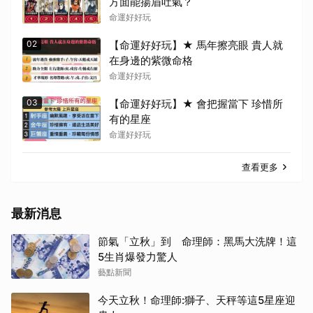
方面能揚眉吐氣？
命運好好玩
02
【命運好好玩】★ 馬年擦亮眼 貴人就
在身邊的紫微命格
命運好好玩
03
【命運好好玩】★ 會把握當下 珍惜所
有的星座
命運好好玩
取消
查看更多
最新消息
節氣「立秋」到 命理師：黑馬大洗牌！這
5生肖爆發力驚人
藝點新聞
今天立秋！命理師:獅子、天秤等這5星座迎