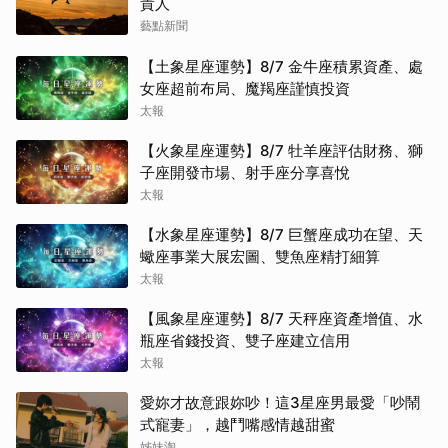
貴人
藝點新聞
【土象星座運勢】8/7 金牛座積累資產、處
女座超前布局、魔羯座謹慎投資
太報
【火象星座運勢】8/7 牡羊座評估財務、獅
子座開發市場、射手座分享喜悅
太報
【水象星座運勢】8/7 巨蟹座成功在望、天
蠍座事業大展宏圖、雙魚座精打細算
太報
【風象星座運勢】8/7 天秤座資產增值、水
瓶座省錢投資、雙子座建立信用
太報
愛妳才故意跟妳吵！這3星座男最愛「吵鬧
式寵妻」，越鬥嘴感情越甜蜜
姊妹淘